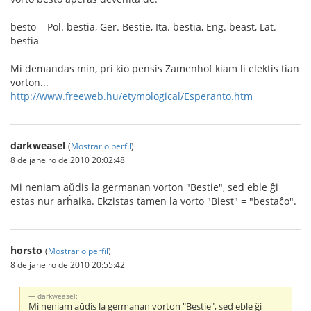
besto = Pol. bestia, Ger. Bestie, Ita. bestia, Eng. beast, Lat.
bestia
Mi demandas min, pri kio pensis Zamenhof kiam li elektis tian
vorton...
http://www.freeweb.hu/etymological/Esperanto.htm
darkweasel
(
Mostrar o perfil
)
8 de janeiro de 2010 20:02:48
Mi neniam aŭdis la germanan vorton "Bestie", sed eble ĝi
estas nur arĥaika. Ekzistas tamen la vorto "Biest" = "bestaĉo".
horsto
(
Mostrar o perfil
)
8 de janeiro de 2010 20:55:42
darkweasel:
Mi neniam aŭdis la germanan vorton "Bestie", sed eble ĝi