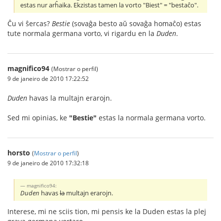
estas nur arĥaika. Ekzistas tamen la vorto "Biest" = "bestaĉo".
Ĉu vi ŝercas?
Bestie
(sovaĝa besto aŭ sovaĝa homaĉo) estas
tute normala germana vorto, vi rigardu en la
Duden
.
magnifico94
(Mostrar o perfil)
9 de janeiro de 2010 17:22:52
Duden
havas la multajn erarojn.
Sed mi opinias, ke
"Bestie"
estas la normala germana vorto.
horsto
(
Mostrar o perfil
)
9 de janeiro de 2010 17:32:18
magnifico94:
Duden
havas
la
multajn erarojn.
Interese, mi ne sciis tion, mi pensis ke la Duden estas la plej