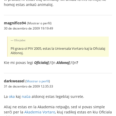
homoj estas ankaŭ animaloj.
magnifico94
(Mostrar o perfil)
30 de dezembro de 2009 19:19:49
Oŝo-Jabe:
Pli grava ol PIV 2005, estas la Universala Vortaro kaj la Oficialaj
Aldonoj.
Kie mi povas legi
Oficialaj
[/i]n
Aldonoj
[/i]n
?
darkweasel
(
Mostrar o perfil
)
31 de dezembro de 2009 12:35:33
La
oka
kaj
naŭa
aldonoj estas legeblaj surrete.
Aliaj ne estas en la Akademia retpaĝo, sed vi povas simple
serĉi per la
Akademia Vortaro
, kiuj radikoj estas en kiu Oficiala