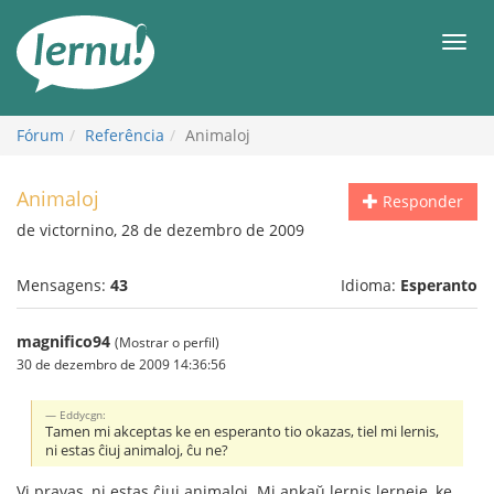
Ir
ao
Men
conteúdo
Fórum
Referência
Animaloj
Animaloj
Responder
de victornino, 28 de dezembro de 2009
Mensagens:
43
Idioma:
Esperanto
magnifico94
(Mostrar o perfil)
30 de dezembro de 2009 14:36:56
Eddycgn:
Tamen mi akceptas ke en esperanto tio okazas, tiel mi lernis,
ni estas ĉiuj animaloj, ĉu ne?
Vi pravas, ni estas ĉiuj animaloj. Mi ankaŭ lernis lerneje, ke