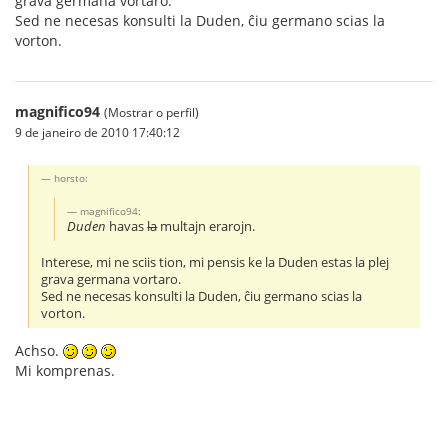
grava germana vortaro.
Sed ne necesas konsulti la Duden, ĉiu germano scias la
vorton.
magnifico94
(Mostrar o perfil)
9 de janeiro de 2010 17:40:12
horsto:
magnifico94:
Duden
havas
la
multajn erarojn.
Interese, mi ne sciis tion, mi pensis ke la Duden estas la plej
grava germana vortaro.
Sed ne necesas konsulti la Duden, ĉiu germano scias la
vorton.
Achso.
Mi komprenas.