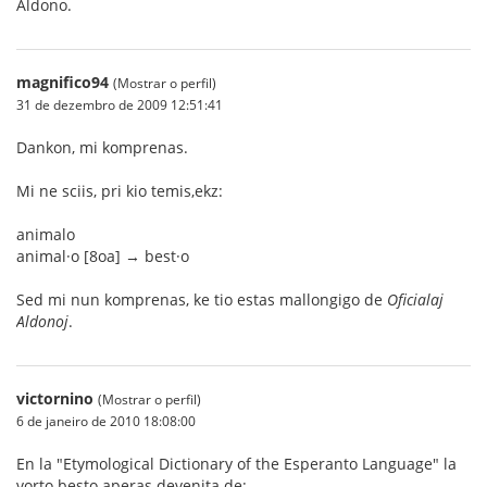
Aldono.
magnifico94
(Mostrar o perfil)
31 de dezembro de 2009 12:51:41
Dankon, mi komprenas.
Mi ne sciis, pri kio temis,ekz:
animalo
animal·o [8oa] → best·o
Sed mi nun komprenas, ke tio estas mallongigo de
Oficialaj
Aldonoj
.
victornino
(Mostrar o perfil)
6 de janeiro de 2010 18:08:00
En la "Etymological Dictionary of the Esperanto Language" la
vorto besto aperas devenita de: