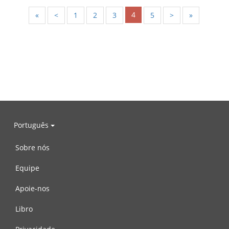
4
«
<
1
2
3
5
>
»
Português
Sobre nós
Equipe
Apoie-nos
Libro