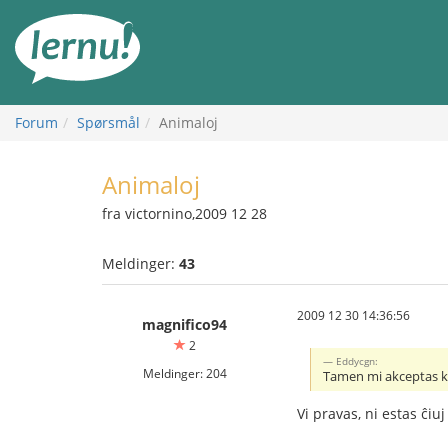
Til
innholdet
Forum
Spørsmål
Animaloj
Animaloj
fra victornino,2009 12 28
Meldinger:
43
2009 12 30 14:36:56
magnifico94
2
Eddycgn:
Meldinger: 204
Tamen mi akceptas ke 
Vi pravas, ni estas ĉi