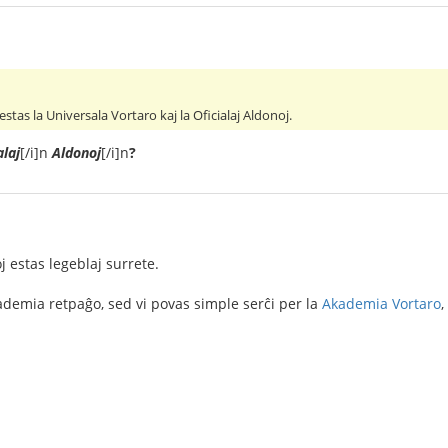
 estas la Universala Vortaro kaj la Oficialaj Aldonoj.
alaj
[/i]n
Aldonoj
[/i]n
?
 estas legeblaj surrete.
kademia retpaĝo, sed vi povas simple serĉi per la
Akademia Vortaro
,