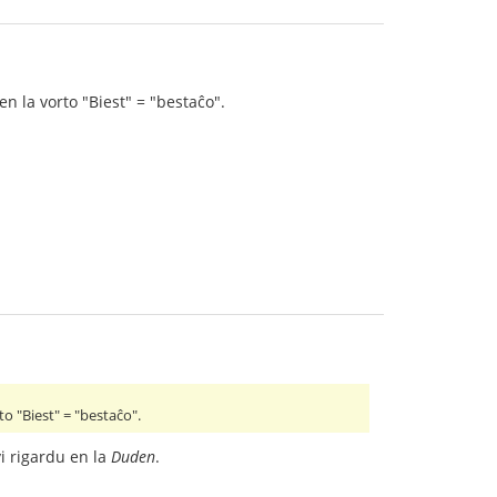
n la vorto "Biest" = "bestaĉo".
o "Biest" = "bestaĉo".
i rigardu en la
Duden
.