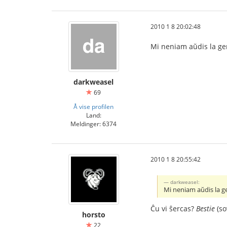
2010 1 8 20:02:48
Mi neniam aŭdis la ger
darkweasel
69
Å vise profilen
Land:
Meldinger: 6374
2010 1 8 20:55:42
darkweasel:
Mi neniam aŭdis la ge
Ĉu vi ŝercas?
Bestie
(so
horsto
22