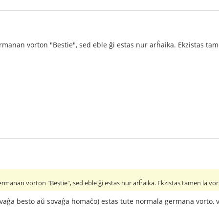
manan vorton "Bestie", sed eble ĝi estas nur arĥaika. Ekzistas tame
rmanan vorton "Bestie", sed eble ĝi estas nur arĥaika. Ekzistas tamen la vort
vaĝa besto aŭ sovaĝa homaĉo) estas tute normala germana vorto, v