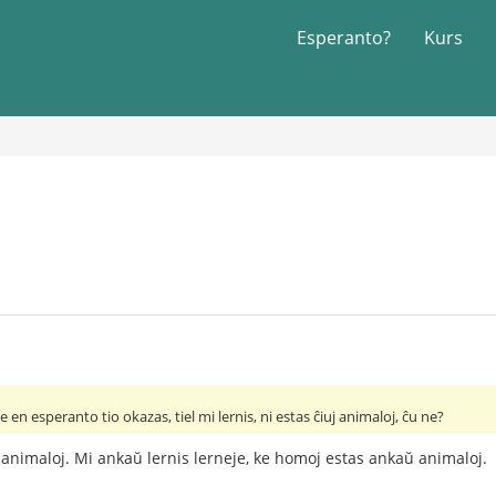
Esperanto?
Kurs
en esperanto tio okazas, tiel mi lernis, ni estas ĉiuj animaloj, ĉu ne?
uj animaloj. Mi ankaŭ lernis lerneje, ke homoj estas ankaŭ animaloj.