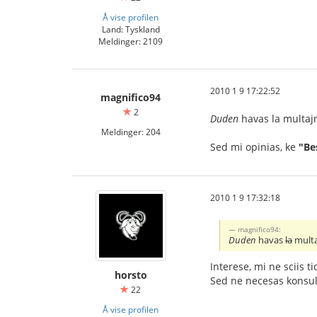
Å vise profilen
Land: Tyskland
Meldinger: 2109
2010 1 9 17:22:52
magnifico94
2
Duden
havas la multajn
Meldinger: 204
Sed mi opinias, ke
"Be
2010 1 9 17:32:18
magnifico94:
Duden
havas
la
multa
Interese, mi ne sciis t
horsto
Sed ne necesas konsult
22
Å vise profilen