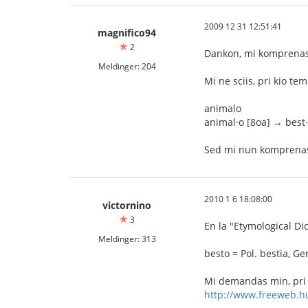
2009 12 31 12:51:41
magnifico94
2
Dankon, mi komprenas
Meldinger: 204
Mi ne sciis, pri kio tem
animalo
animal·o [8oa] → best
Sed mi nun komprenas,
2010 1 6 18:08:00
victornino
3
En la "Etymological Di
Meldinger: 313
besto = Pol. bestia, Ger
Mi demandas min, pri k
http://www.freeweb.h