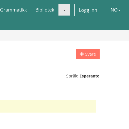
Grammatikk
Bibliotek
NO
Logg inn
Svare
Språk:
Esperanto