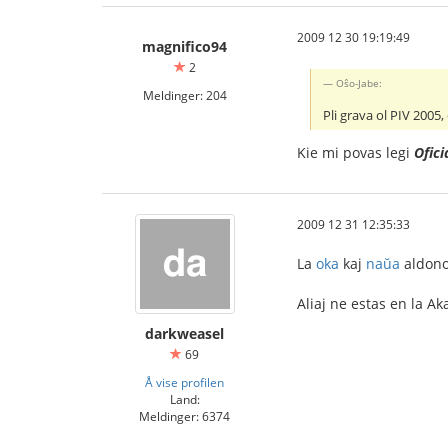
2009 12 30 19:19:49
magnifico94
2
Oŝo-Jabe:
Meldinger: 204
Pli grava ol PIV 2005,
Kie mi povas legi
Ofici
2009 12 31 12:35:33
La
oka
kaj
naŭa
aldonoj
Aliaj ne estas en la A
darkweasel
69
Å vise profilen
Land:
Meldinger: 6374