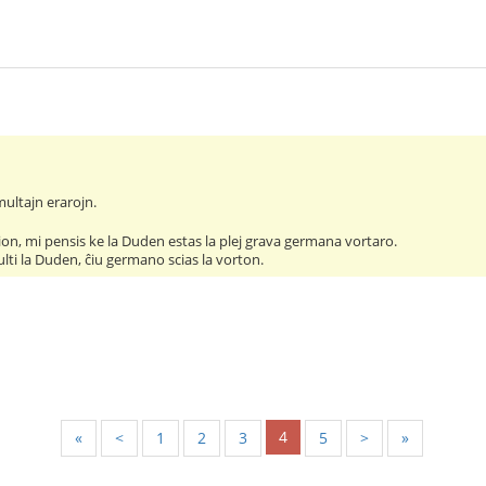
ultajn erarojn.
 tion, mi pensis ke la Duden estas la plej grava germana vortaro.
ti la Duden, ĉiu germano scias la vorton.
4
«
<
1
2
3
5
>
»