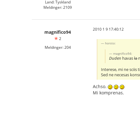
Land: Tyskland
Meldinger: 2109
2010 1 9 17:40:12
magnifico94
2
horsto:
Meldinger: 204
magnifico94:
Duden
havas
la
m
Interese, mi ne sciis
Sed ne necesas konsul
Achso.
Mi komprenas.