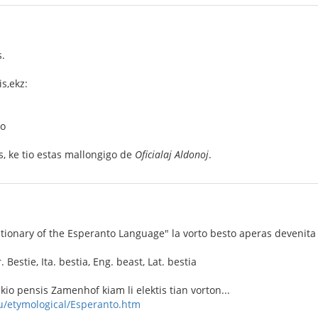
.
is,ekz:
·o
 ke tio estas mallongigo de
Oficialaj Aldonoj
.
ctionary of the Esperanto Language" la vorto besto aperas devenita
. Bestie, Ita. bestia, Eng. beast, Lat. bestia
io pensis Zamenhof kiam li elektis tian vorton...
u/etymological/Esperanto.htm