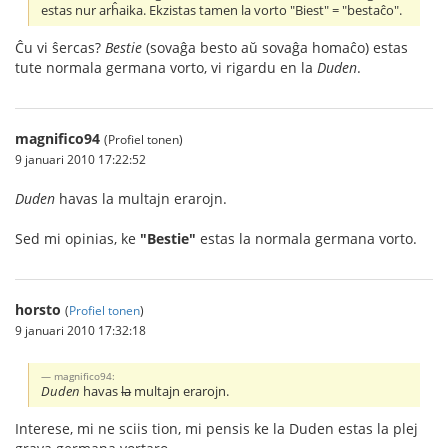
estas nur arĥaika. Ekzistas tamen la vorto "Biest" = "bestaĉo".
Ĉu vi ŝercas?
Bestie
(sovaĝa besto aŭ sovaĝa homaĉo) estas
tute normala germana vorto, vi rigardu en la
Duden
.
magnifico94
(Profiel tonen)
9 januari 2010 17:22:52
Duden
havas la multajn erarojn.
Sed mi opinias, ke
"Bestie"
estas la normala germana vorto.
horsto
(
Profiel tonen
)
9 januari 2010 17:32:18
magnifico94:
Duden
havas
la
multajn erarojn.
Interese, mi ne sciis tion, mi pensis ke la Duden estas la plej