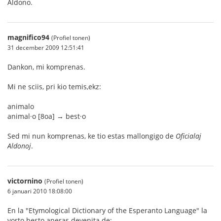
Aldono.
magnifico94
(Profiel tonen)
31 december 2009 12:51:41
Dankon, mi komprenas.
Mi ne sciis, pri kio temis,ekz:
animalo
animal·o [8oa] → best·o
Sed mi nun komprenas, ke tio estas mallongigo de
Oficialaj
Aldonoj
.
victornino
(Profiel tonen)
6 januari 2010 18:08:00
En la "Etymological Dictionary of the Esperanto Language" la
vorto besto aperas devenita de: