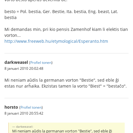
besto = Pol. bestia, Ger. Bestie, Ita. bestia, Eng. beast, Lat.
bestia
Mi demandas min, pri kio pensis Zamenhof kiam li elektis tian
vorton...
http://www.freeweb.hu/etymological/Esperanto.htm
darkweasel
(
Profiel tonen
)
8 januari 2010 20:02:48
Mi neniam aŭdis la germanan vorton "Bestie", sed eble ĝi
estas nur arĥaika. Ekzistas tamen la vorto "Biest" = "bestaĉo".
horsto
(
Profiel tonen
)
8 januari 2010 20:55:42
darkweasel:
Mi neniam aŭdis la germanan vorton "Bestie", sed eble ĝi