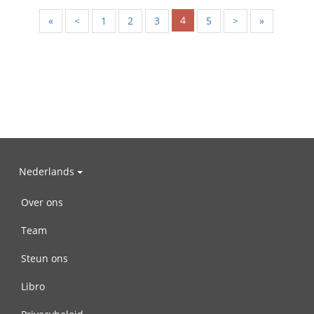
4
«
<
1
2
3
5
>
»
Nederlands
Over ons
Team
Steun ons
Libro