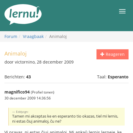
Naar
de
Men
inhoud
Forum
Vraagbaak
Animaloj
Animaloj
Reageren
door victornino, 28 december 2009
Berichten:
43
Taal:
Esperanto
magnifico94
(Profiel tonen)
30 december 2009 14:36:56
Eddycgn:
Tamen mi akceptas ke en esperanto tio okazas, tiel mi lernis,
ni estas ĉiuj animaloj, ĉu ne?
Vi pravas, ni estas ĉiuj animaloj. Mi ankaŭ lernis lerneje, ke