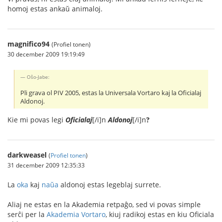
homoj estas ankaŭ animaloj.
magnifico94
(Profiel tonen)
30 december 2009 19:19:49
Oŝo-Jabe:
Pli grava ol PIV 2005, estas la Universala Vortaro kaj la Oficialaj
Aldonoj.
Kie mi povas legi
Oficialaj
[/i]n
Aldonoj
[/i]n
?
darkweasel
(
Profiel tonen
)
31 december 2009 12:35:33
La
oka
kaj
naŭa
aldonoj estas legeblaj surrete.
Aliaj ne estas en la Akademia retpaĝo, sed vi povas simple
serĉi per la
Akademia Vortaro
, kiuj radikoj estas en kiu Oficiala