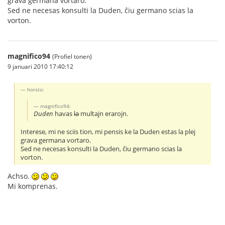
grava germana vortaro.
Sed ne necesas konsulti la Duden, ĉiu germano scias la
vorton.
magnifico94
(Profiel tonen)
9 januari 2010 17:40:12
horsto:
magnifico94:
Duden
havas
la
multajn erarojn.
Interese, mi ne sciis tion, mi pensis ke la Duden estas la plej
grava germana vortaro.
Sed ne necesas konsulti la Duden, ĉiu germano scias la
vorton.
Achso.
Mi komprenas.