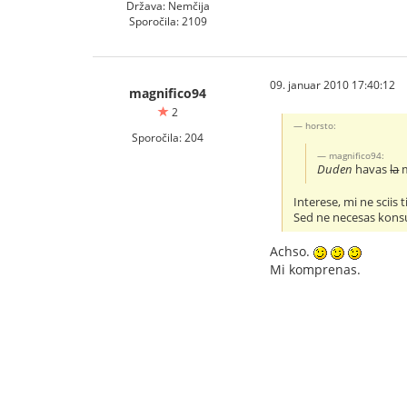
Država: Nemčija
Sporočila: 2109
09. januar 2010 17:40:12
magnifico94
2
horsto:
Sporočila: 204
magnifico94:
Duden
havas
la
m
Interese, mi ne sciis
Sed ne necesas konsul
Achso.
Mi komprenas.