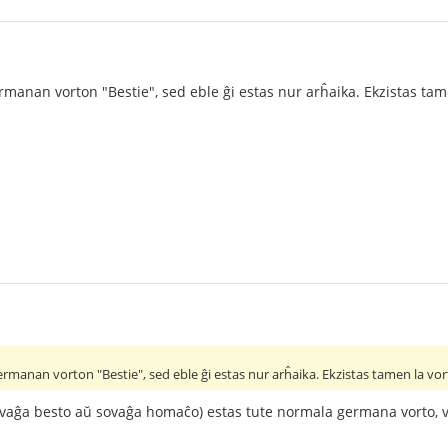
manan vorton "Bestie", sed eble ĝi estas nur arĥaika. Ekzistas tame
rmanan vorton "Bestie", sed eble ĝi estas nur arĥaika. Ekzistas tamen la vort
vaĝa besto aŭ sovaĝa homaĉo) estas tute normala germana vorto, v