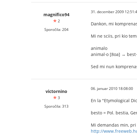
31. december 2009 12:51:
magnifico94
2
Dankon, mi komprenas
Sporočila: 204
Mi ne sciis, pri kio tem
animalo
animal·o [8oa] → best
Sed mi nun komprenas,
06. januar 2010 18:08:00
victornino
3
En la "Etymological Di
Sporočila: 313
besto = Pol. bestia, Ger
Mi demandas min, pri k
http://www.freeweb.h