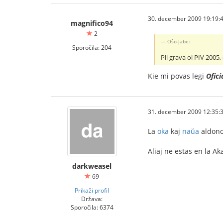
30. december 2009 19:19:
magnifico94
2
Oŝo-Jabe:
Sporočila: 204
Pli grava ol PIV 2005,
Kie mi povas legi
Ofici
31. december 2009 12:35:
La
oka
kaj
naŭa
aldonoj
Aliaj ne estas en la A
darkweasel
69
Prikaži profil
Država:
Sporočila: 6374