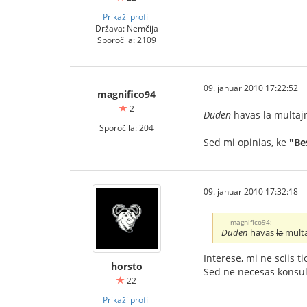
Prikaži profil
Država: Nemčija
Sporočila: 2109
09. januar 2010 17:22:52
magnifico94
2
Duden
havas la multajn
Sporočila: 204
Sed mi opinias, ke
"Be
09. januar 2010 17:32:18
magnifico94:
Duden
havas
la
multa
Interese, mi ne sciis t
horsto
Sed ne necesas konsult
22
Prikaži profil