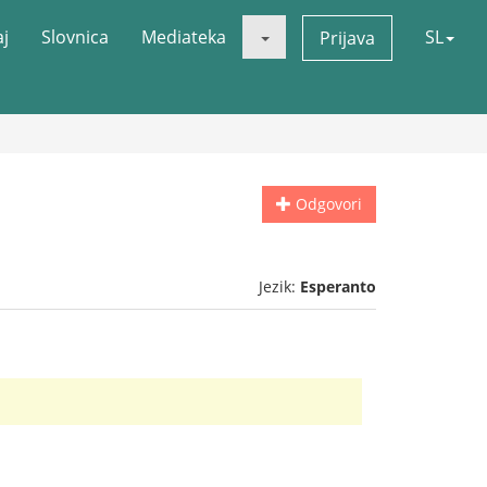
aj
Slovnica
Mediateka
SL
Prijava
Odgovori
Jezik:
Esperanto