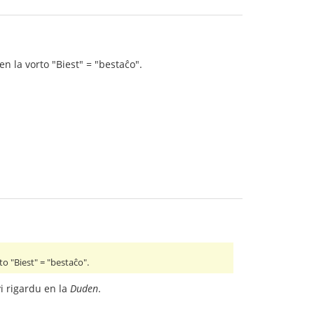
n la vorto "Biest" = "bestaĉo".
o "Biest" = "bestaĉo".
i rigardu en la
Duden
.