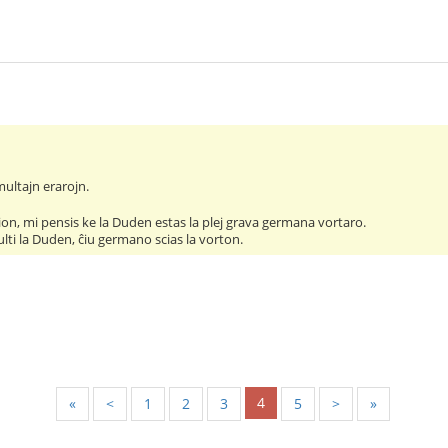
ultajn erarojn.
 tion, mi pensis ke la Duden estas la plej grava germana vortaro.
ti la Duden, ĉiu germano scias la vorton.
4
«
<
1
2
3
5
>
»