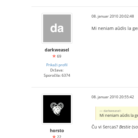
08. januar 2010 20:02:48
Mi neniam aŭdis la ger
darkweasel
69
Prikaži profil
Država:
Sporočila: 6374
08. januar 2010 20:55:42
darkweasel:
Mi neniam aŭdis la ge
Ĉu vi ŝercas?
Bestie
(so
horsto
22