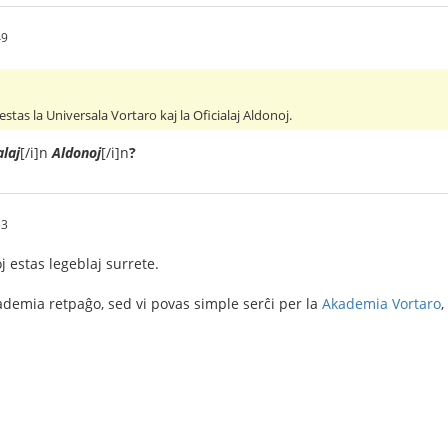
49
 estas la Universala Vortaro kaj la Oficialaj Aldonoj.
alaj
[/i]n
Aldonoj
[/i]n
?
33
 estas legeblaj surrete.
kademia retpaĝo, sed vi povas simple serĉi per la
Akademia Vortaro
,