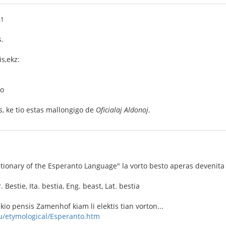
41
.
is,ekz:
·o
 ke tio estas mallongigo de
Oficialaj Aldonoj
.
ctionary of the Esperanto Language" la vorto besto aperas devenita
. Bestie, Ita. bestia, Eng. beast, Lat. bestia
io pensis Zamenhof kiam li elektis tian vorton...
u/etymological/Esperanto.htm