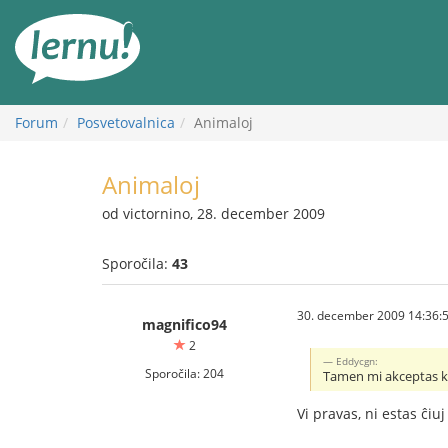
K
vsebini
Forum
Posvetovalnica
Animaloj
Animaloj
od victornino, 28. december 2009
Sporočila:
43
30. december 2009 14:36:
magnifico94
2
Eddycgn:
Sporočila: 204
Tamen mi akceptas ke 
Vi pravas, ni estas ĉi