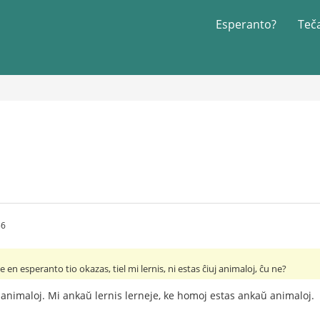
Esperanto?
Teč
56
en esperanto tio okazas, tiel mi lernis, ni estas ĉiuj animaloj, ĉu ne?
uj animaloj. Mi ankaŭ lernis lerneje, ke homoj estas ankaŭ animaloj.