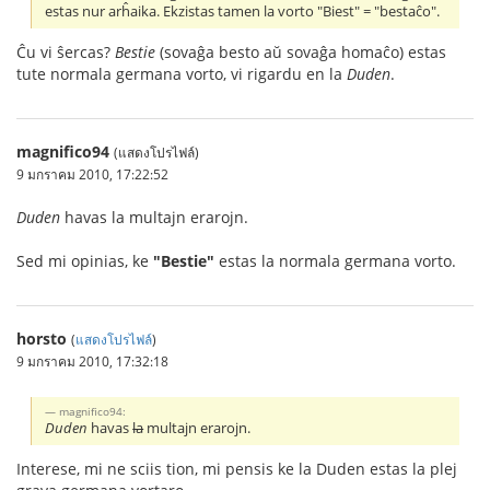
estas nur arĥaika. Ekzistas tamen la vorto "Biest" = "bestaĉo".
Ĉu vi ŝercas?
Bestie
(sovaĝa besto aŭ sovaĝa homaĉo) estas
tute normala germana vorto, vi rigardu en la
Duden
.
magnifico94
(แสดงโปรไฟล์)
9 มกราคม 2010, 17:22:52
Duden
havas la multajn erarojn.
Sed mi opinias, ke
"Bestie"
estas la normala germana vorto.
horsto
(
แสดงโปรไฟล์
)
9 มกราคม 2010, 17:32:18
magnifico94:
Duden
havas
la
multajn erarojn.
Interese, mi ne sciis tion, mi pensis ke la Duden estas la plej