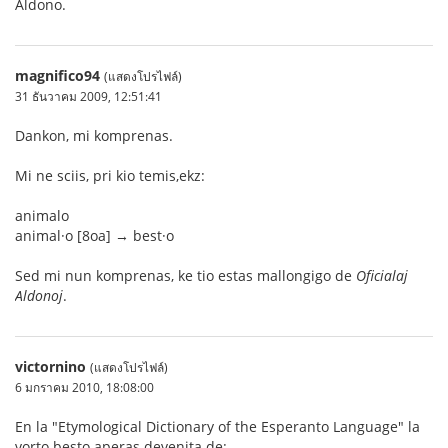
Aldono.
magnifico94
(แสดงโปรไฟล์)
31 ธันวาคม 2009, 12:51:41
Dankon, mi komprenas.
Mi ne sciis, pri kio temis,ekz:
animalo
animal·o [8oa] → best·o
Sed mi nun komprenas, ke tio estas mallongigo de
Oficialaj
Aldonoj
.
victornino
(แสดงโปรไฟล์)
6 มกราคม 2010, 18:08:00
En la "Etymological Dictionary of the Esperanto Language" la
vorto besto aperas devenita de: