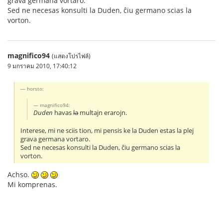
grava germana vortaro.
Sed ne necesas konsulti la Duden, ĉiu germano scias la
vorton.
magnifico94
(แสดงโปรไฟล์)
9 มกราคม 2010, 17:40:12
horsto:
magnifico94:
Duden
havas
la
multajn erarojn.
Interese, mi ne sciis tion, mi pensis ke la Duden estas la plej
grava germana vortaro.
Sed ne necesas konsulti la Duden, ĉiu germano scias la
vorton.
Achso.
Mi komprenas.