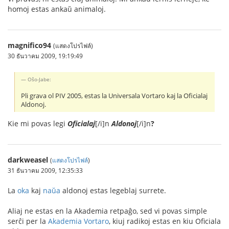
homoj estas ankaŭ animaloj.
magnifico94
(แสดงโปรไฟล์)
30 ธันวาคม 2009, 19:19:49
Oŝo-Jabe:
Pli grava ol PIV 2005, estas la Universala Vortaro kaj la Oficialaj
Aldonoj.
Kie mi povas legi
Oficialaj
[/i]n
Aldonoj
[/i]n
?
darkweasel
(
แสดงโปรไฟล์
)
31 ธันวาคม 2009, 12:35:33
La
oka
kaj
naŭa
aldonoj estas legeblaj surrete.
Aliaj ne estas en la Akademia retpaĝo, sed vi povas simple
serĉi per la
Akademia Vortaro
, kiuj radikoj estas en kiu Oficiala