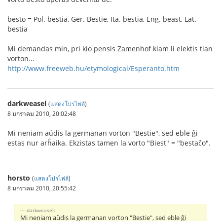
besto = Pol. bestia, Ger. Bestie, Ita. bestia, Eng. beast, Lat.
bestia
Mi demandas min, pri kio pensis Zamenhof kiam li elektis tian
vorton...
http://www.freeweb.hu/etymological/Esperanto.htm
darkweasel
(
แสดงโปรไฟล์
)
8 มกราคม 2010, 20:02:48
Mi neniam aŭdis la germanan vorton "Bestie", sed eble ĝi
estas nur arĥaika. Ekzistas tamen la vorto "Biest" = "bestaĉo".
horsto
(
แสดงโปรไฟล์
)
8 มกราคม 2010, 20:55:42
darkweasel:
Mi neniam aŭdis la germanan vorton "Bestie", sed eble ĝi