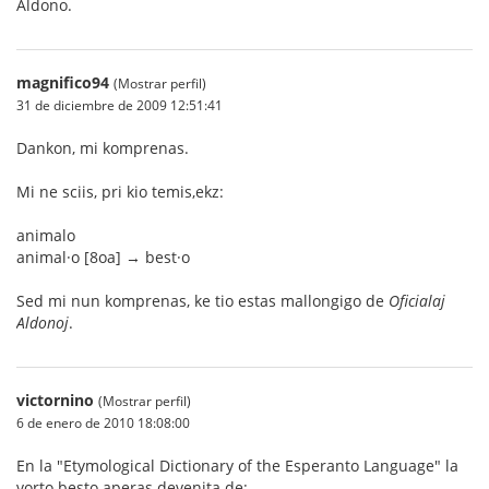
Aldono.
magnifico94
(Mostrar perfil)
31 de diciembre de 2009 12:51:41
Dankon, mi komprenas.
Mi ne sciis, pri kio temis,ekz:
animalo
animal·o [8oa] → best·o
Sed mi nun komprenas, ke tio estas mallongigo de
Oficialaj
Aldonoj
.
victornino
(Mostrar perfil)
6 de enero de 2010 18:08:00
En la "Etymological Dictionary of the Esperanto Language" la
vorto besto aperas devenita de: