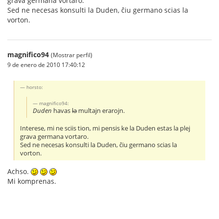
grava germana vortaro.
Sed ne necesas konsulti la Duden, ĉiu germano scias la
vorton.
magnifico94
(Mostrar perfil)
9 de enero de 2010 17:40:12
horsto:
magnifico94:
Duden
havas
la
multajn erarojn.
Interese, mi ne sciis tion, mi pensis ke la Duden estas la plej
grava germana vortaro.
Sed ne necesas konsulti la Duden, ĉiu germano scias la
vorton.
Achso.
Mi komprenas.