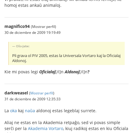
homoj estas ankaŭ animaloj.
magnifico94
(Mostrar perfil)
30 de diciembre de 2009 19:19:49
Oŝo-Jabe:
Pli grava ol PIV 2005, estas la Universala Vortaro kaj la Oficialaj
Aldonoj.
Kie mi povas legi
Oficialaj
[/i]n
Aldonoj
[/i]n
?
darkweasel
(
Mostrar perfil
)
31 de diciembre de 2009 12:35:33
La
oka
kaj
naŭa
aldonoj estas legeblaj surrete.
Aliaj ne estas en la Akademia retpaĝo, sed vi povas simple
serĉi per la
Akademia Vortaro
, kiuj radikoj estas en kiu Oficiala