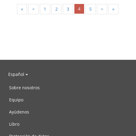
4
«
<
1
2
3
5
>
»
Español
Sobre nosotros
Equipo
Ayúdenos
Libro