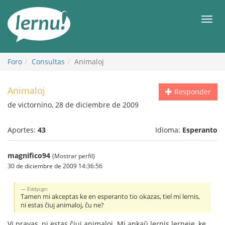
Contenido
Men
Foro
Consultas
Animaloj
Animaloj
Responder
de victornino, 28 de diciembre de 2009
Aportes:
43
Idioma:
Esperanto
magnifico94
(Mostrar perfil)
30 de diciembre de 2009 14:36:56
Eddycgn:
Tamen mi akceptas ke en esperanto tio okazas, tiel mi lernis,
ni estas ĉiuj animaloj, ĉu ne?
Vi pravas, ni estas ĉiuj animaloj. Mi ankaŭ lernis lerneje, ke