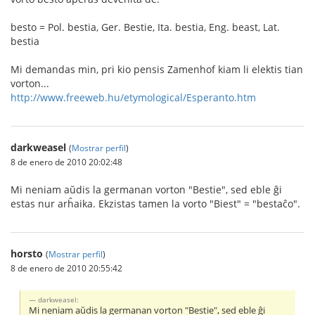
besto = Pol. bestia, Ger. Bestie, Ita. bestia, Eng. beast, Lat.
bestia
Mi demandas min, pri kio pensis Zamenhof kiam li elektis tian
vorton...
http://www.freeweb.hu/etymological/Esperanto.htm
darkweasel
(
Mostrar perfil
)
8 de enero de 2010 20:02:48
Mi neniam aŭdis la germanan vorton "Bestie", sed eble ĝi
estas nur arĥaika. Ekzistas tamen la vorto "Biest" = "bestaĉo".
horsto
(
Mostrar perfil
)
8 de enero de 2010 20:55:42
darkweasel:
Mi neniam aŭdis la germanan vorton "Bestie", sed eble ĝi