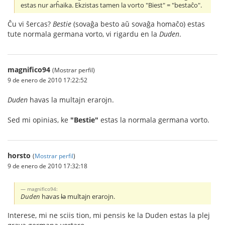
estas nur arĥaika. Ekzistas tamen la vorto "Biest" = "bestaĉo".
Ĉu vi ŝercas?
Bestie
(sovaĝa besto aŭ sovaĝa homaĉo) estas
tute normala germana vorto, vi rigardu en la
Duden
.
magnifico94
(Mostrar perfil)
9 de enero de 2010 17:22:52
Duden
havas la multajn erarojn.
Sed mi opinias, ke
"Bestie"
estas la normala germana vorto.
horsto
(
Mostrar perfil
)
9 de enero de 2010 17:32:18
magnifico94:
Duden
havas
la
multajn erarojn.
Interese, mi ne sciis tion, mi pensis ke la Duden estas la plej