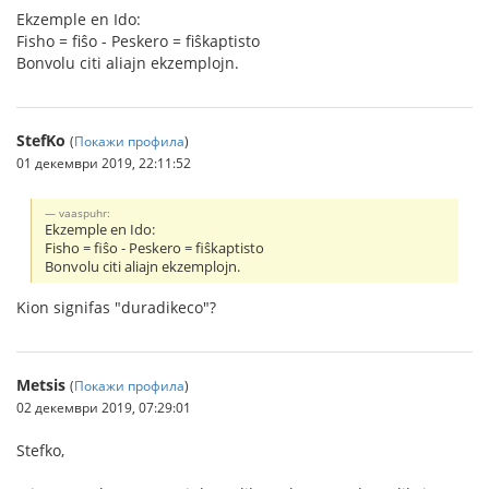
Ekzemple en Ido:
Fisho = fiŝo - Peskero = fiŝkaptisto
Bonvolu citi aliajn ekzemplojn.
StefKo
(
Покажи профила
)
01 декември 2019, 22:11:52
vaaspuhr:
Ekzemple en Ido:
Fisho = fiŝo - Peskero = fiŝkaptisto
Bonvolu citi aliajn ekzemplojn.
Kion signifas "duradikeco"?
Metsis
(
Покажи профила
)
02 декември 2019, 07:29:01
Stefko,