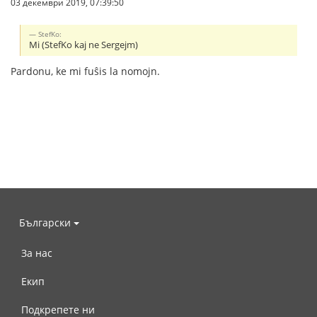
03 декември 2019, 07:39:50
StefKo:
Mi (StefKo kaj ne Sergejm)
Pardonu, ke mi fuŝis la nomojn.
Български
За нас
Екип
Подкрепете ни