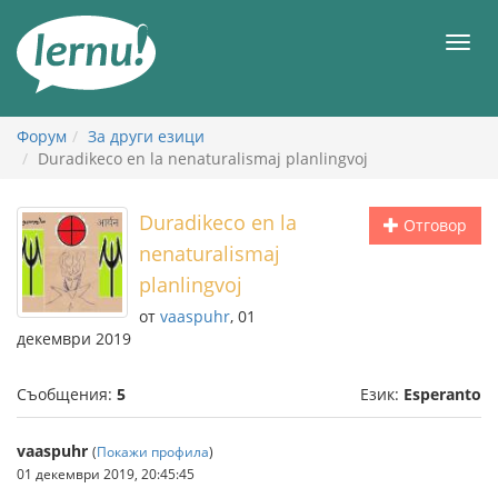
Към
съдържанието
Мен
Форум
За други езици
Duradikeco en la nenaturalismaj planlingvoj
Duradikeco en la
Отговор
nenaturalismaj
planlingvoj
от
vaaspuhr
, 01
декември 2019
Съобщения:
5
Език:
Esperanto
vaaspuhr
(
Покажи профила
)
01 декември 2019, 20:45:45