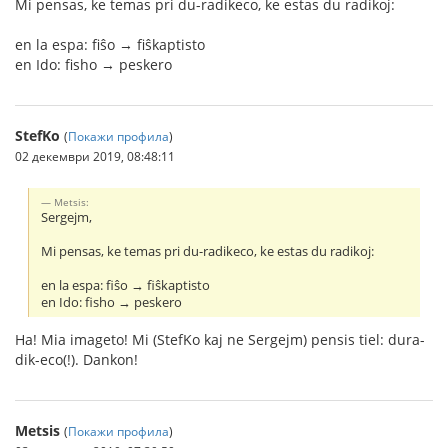
Mi pensas, ke temas pri du-radikeco, ke estas du radikoj:
en la espa: fiŝo → fiŝkaptisto
en Ido: fisho → peskero
StefKo
(
Покажи профила
)
02 декември 2019, 08:48:11
Metsis:
Sergejm,
Mi pensas, ke temas pri du-radikeco, ke estas du radikoj:
en la espa: fiŝo → fiŝkaptisto
en Ido: fisho → peskero
Ha! Mia imageto! Mi (StefKo kaj ne Sergejm) pensis tiel: dura-
dik-eco(!). Dankon!
Metsis
(
Покажи профила
)