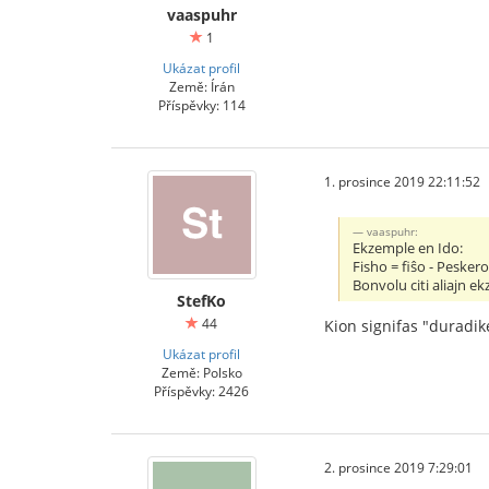
vaaspuhr
1
Ukázat profil
Země: Írán
Příspěvky: 114
1. prosince 2019 22:11:52
vaaspuhr:
Ekzemple en Ido:
Fisho = fiŝo - Peskero
Bonvolu citi aliajn e
StefKo
44
Kion signifas "duradik
Ukázat profil
Země: Polsko
Příspěvky: 2426
2. prosince 2019 7:29:01