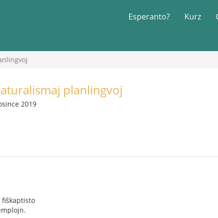
Esperanto?
Kurz
anlingvoj
aturalismaj planlingvoj
osince 2019
 fiŝkaptisto
zemplojn.