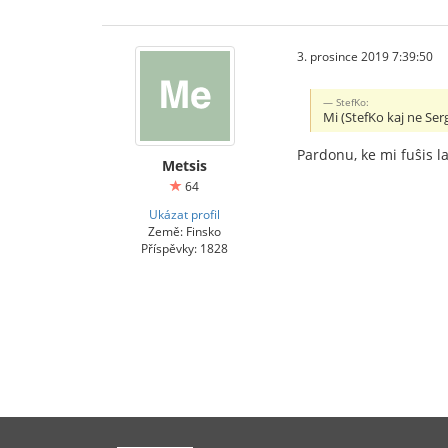
3. prosince 2019 7:39:50
StefKo:
Mi (StefKo kaj ne Ser
Pardonu, ke mi fuŝis l
Metsis
64
Ukázat profil
Země: Finsko
Příspěvky: 1828