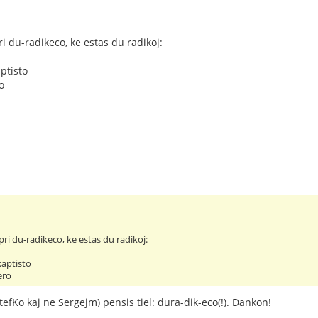
i du-radikeco, ke estas du radikoj:
aptisto
o
ri du-radikeco, ke estas du radikoj:
kaptisto
ero
tefKo kaj ne Sergejm) pensis tiel: dura-dik-eco(!). Dankon!