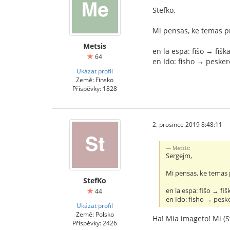
Stefko,
Mi pensas, ke temas pr
Metsis
en la espa: fiŝo → fiŝk
64
en Ido: fisho → pesker
Ukázat profil
Země: Finsko
Příspěvky: 1828
2. prosince 2019 8:48:11
Metsis:
Sergejm,
Mi pensas, ke temas p
StefKo
en la espa: fiŝo → fiŝ
44
en Ido: fisho → pesk
Ukázat profil
Země: Polsko
Ha! Mia imageto! Mi (S
Příspěvky: 2426