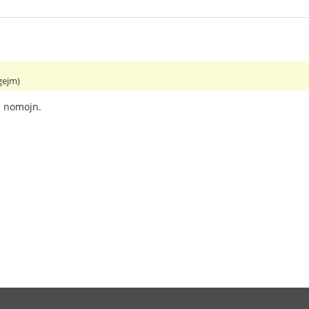
gejm)
a nomojn.