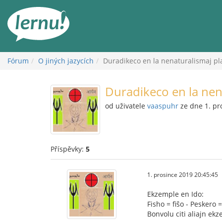
Přejít
k
obsahu
Fórum
O jiných jazycích
Duradikeco en la nenaturalismaj pl
Duradikeco en la nen
od uživatele
vaaspuhr
ze dne 1. pr
Příspěvky:
5
1. prosince 2019 20:45:45
Ekzemple en Ido:
Fisho = fiŝo - Peskero =
Bonvolu citi aliajn ek