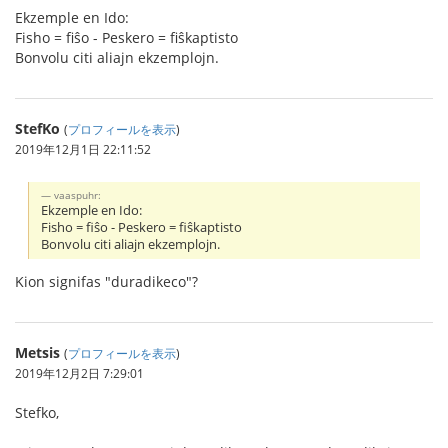
Ekzemple en Ido:
Fisho = fiŝo - Peskero = fiŝkaptisto
Bonvolu citi aliajn ekzemplojn.
StefKo
(
プロフィールを表示
)
2019年12月1日 22:11:52
vaaspuhr:
Ekzemple en Ido:
Fisho = fiŝo - Peskero = fiŝkaptisto
Bonvolu citi aliajn ekzemplojn.
Kion signifas "duradikeco"?
Metsis
(
プロフィールを表示
)
2019年12月2日 7:29:01
Stefko,