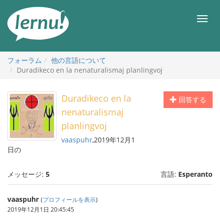
目
次
メ
へ
ニ
ュ
ー
フォーラム
他の言語について
Duradikeco en la nenaturalismaj planlingvoj
Duradikeco en la
回答する
nenaturalismaj
planlingvoj
vaaspuhr
,2019年12月1
日の
メッセージ:
5
言語:
Esperanto
vaaspuhr
(
プロフィールを表示
)
2019年12月1日 20:45:45