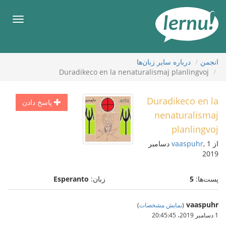
رود
ه
فهرس
حتوا
انجمن
درباره ساير زبان‌ها
Duradikeco en la nenaturalismaj planlingvoj
Duradikeco en la
پاسخ دادن
nenaturalismaj
planlingvoj
از
vaaspuhr
, 1 دسامبر
2019
پست‌ها:
5
زبان:
Esperanto
vaaspuhr
(
نمایش مشخصات
)
1 دسامبر 2019،‏ 20:45:45