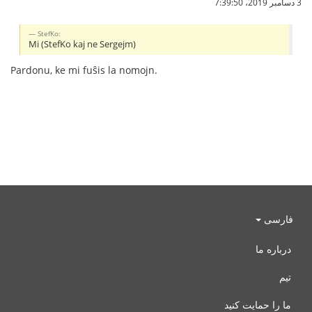
3 دسامبر 2019،‏ 7:39:50
StefKo:
Mi (StefKo kaj ne Sergejm)
Pardonu, ke mi fuŝis la nomojn.
فارسی
درباره ما
تیم
ما را حمایت کنید