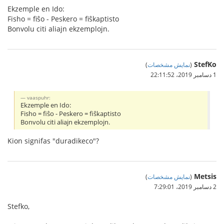
Ekzemple en Ido:
Fisho = fiŝo - Peskero = fiŝkaptisto
Bonvolu citi aliajn ekzemplojn.
StefKo
(
نمایش مشخصات
)
1 دسامبر 2019،‏ 22:11:52
vaaspuhr:
Ekzemple en Ido:
Fisho = fiŝo - Peskero = fiŝkaptisto
Bonvolu citi aliajn ekzemplojn.
Kion signifas "duradikeco"?
Metsis
(
نمایش مشخصات
)
2 دسامبر 2019،‏ 7:29:01
Stefko,