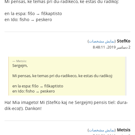
Mi pensas, ke temas pri du-radikeco, ke estas du radikoj:
en la espa: fiŝo → fiŝkaptisto
en Ido: fisho → peskero
StefKo
(
نمایش مشخصات
)
2 دسامبر 2019،‏ 8:48:11
Metsis:
Sergejm,
Mi pensas, ke temas pri du-radikeco, ke estas du radikoj:
en la espa: fiŝo → fiŝkaptisto
en Ido: fisho → peskero
Ha! Mia imageto! Mi (StefKo kaj ne Sergejm) pensis tiel: dura-
dik-eco(!). Dankon!
Metsis
(
نمایش مشخصات
)