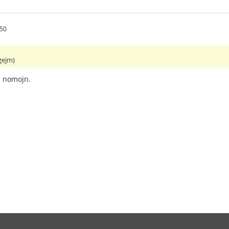
:50
gejm)
a nomojn.