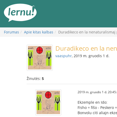
Į
turinį
Forumas
Apie kitas kalbas
Duradikeco en la nenaturalismaj 
Duradikeco en la nen
vaaspuhr
, 2019 m. gruodis 1 d.
Žinutės:
5
2019 m. gruodis 1 d. 20:45
Ekzemple en Ido:
Fisho = fiŝo - Peskero =
Bonvolu citi aliajn ek