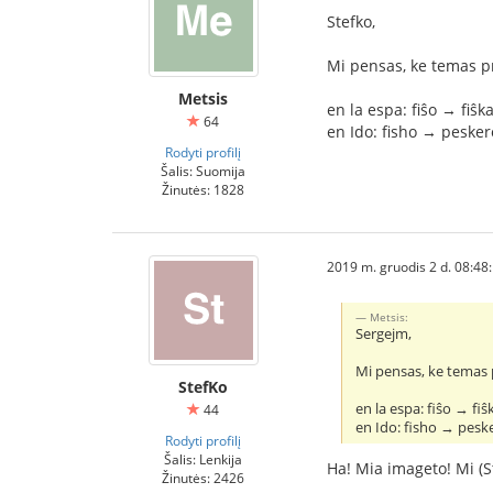
Stefko,
Mi pensas, ke temas pr
Metsis
en la espa: fiŝo → fiŝk
64
en Ido: fisho → pesker
Rodyti profilį
Šalis: Suomija
Žinutės: 1828
2019 m. gruodis 2 d. 08:48
Metsis:
Sergejm,
Mi pensas, ke temas p
StefKo
en la espa: fiŝo → fiŝ
44
en Ido: fisho → pesk
Rodyti profilį
Šalis: Lenkija
Ha! Mia imageto! Mi (S
Žinutės: 2426