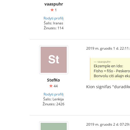
vaaspuhr
1
Rodyti profilį
Šalis: Iranas
Žinutės: 114
2019 m. gruodis 1 d. 22:11
vaaspuhr:
Ekzemple en Ido:
Fisho = fiŝo - Peskero
Bonvolu citi aliajn e
StefKo
44
Kion signifas "duradik
Rodyti profilį
Šalis: Lenkija
Žinutės: 2426
2019 m. gruodis 2 d. 07:29