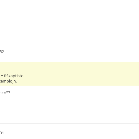
:52
 = fiŝkaptisto
kzemplojn.
eco"?
:01