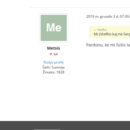
2019 m. gruodis 3 d. 07:39
StefKo:
Mi (StefKo kaj ne Ser
Pardonu, ke mi fuŝis l
Metsis
64
Rodyti profilį
Šalis: Suomija
Žinutės: 1828