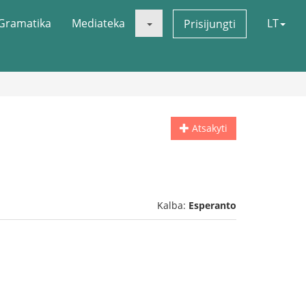
Gramatika
Mediateka
LT
Prisijungti
Atsakyti
Kalba:
Esperanto