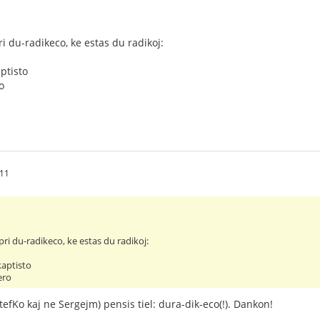
i du-radikeco, ke estas du radikoj:
aptisto
o
:11
ri du-radikeco, ke estas du radikoj:
kaptisto
ero
tefKo kaj ne Sergejm) pensis tiel: dura-dik-eco(!). Dankon!