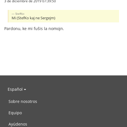
3 de diciembre de 2019 07:39:50
StefKo:
Mi (StefKo kaj ne Sergejm)
Pardonu, ke mi fuŝis la nomojn.
Español
Sobre nosotros
Equipo
Ayúdenos