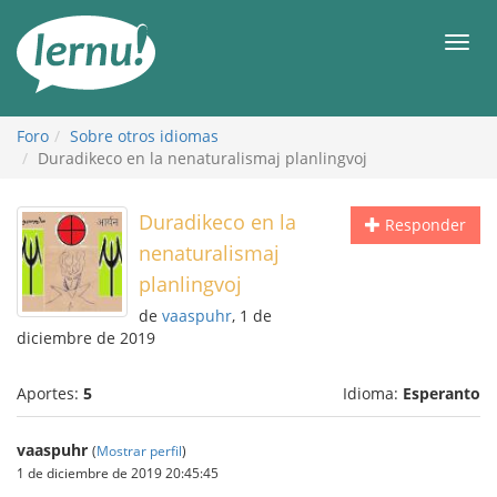
Contenido
Men
Foro
Sobre otros idiomas
Duradikeco en la nenaturalismaj planlingvoj
Duradikeco en la
Responder
nenaturalismaj
planlingvoj
de
vaaspuhr
, 1 de
diciembre de 2019
Aportes:
5
Idioma:
Esperanto
vaaspuhr
(
Mostrar perfil
)
1 de diciembre de 2019 20:45:45