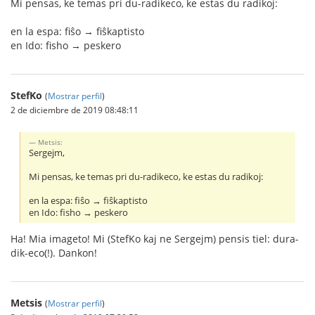
Mi pensas, ke temas pri du-radikeco, ke estas du radikoj:
en la espa: fiŝo → fiŝkaptisto
en Ido: fisho → peskero
StefKo
(
Mostrar perfil
)
2 de diciembre de 2019 08:48:11
Metsis:
Sergejm,
Mi pensas, ke temas pri du-radikeco, ke estas du radikoj:
en la espa: fiŝo → fiŝkaptisto
en Ido: fisho → peskero
Ha! Mia imageto! Mi (StefKo kaj ne Sergejm) pensis tiel: dura-
dik-eco(!). Dankon!
Metsis
(
Mostrar perfil
)