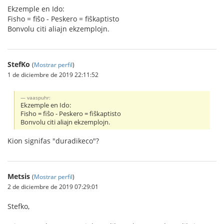
Ekzemple en Ido:
Fisho = fiŝo - Peskero = fiŝkaptisto
Bonvolu citi aliajn ekzemplojn.
StefKo
(
Mostrar perfil
)
1 de diciembre de 2019 22:11:52
vaaspuhr:
Ekzemple en Ido:
Fisho = fiŝo - Peskero = fiŝkaptisto
Bonvolu citi aliajn ekzemplojn.
Kion signifas "duradikeco"?
Metsis
(
Mostrar perfil
)
2 de diciembre de 2019 07:29:01
Stefko,