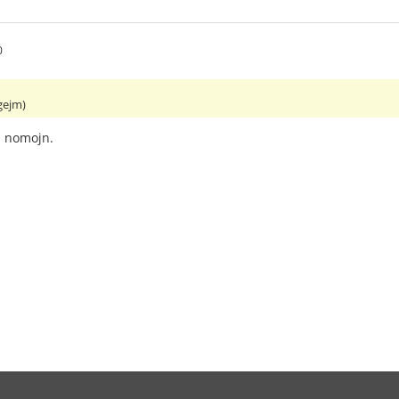
0
gejm)
a nomojn.