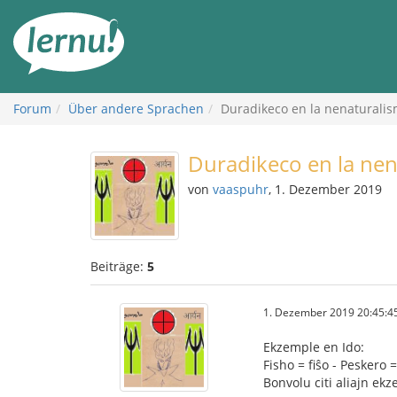
Zum
Inhalt
Forum
Über andere Sprachen
Duradikeco en la nenaturalis
Duradikeco en la nen
von
vaaspuhr
, 1. Dezember 2019
Beiträge:
5
1. Dezember 2019 20:45:4
Ekzemple en Ido:
Fisho = fiŝo - Peskero =
Bonvolu citi aliajn ek