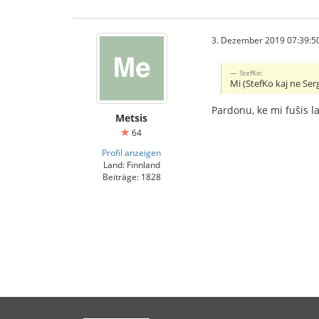
3. Dezember 2019 07:39:5
StefKo:
Mi (StefKo kaj ne Ser
Pardonu, ke mi fuŝis l
Metsis
64
Profil anzeigen
Land: Finnland
Beiträge: 1828