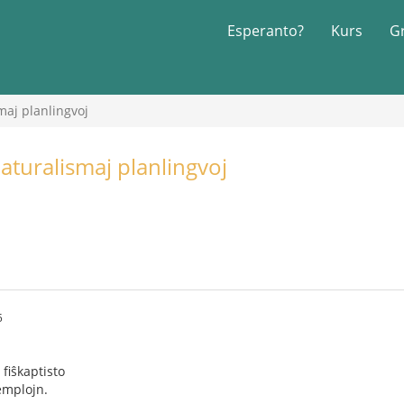
Esperanto?
Kurs
G
maj planlingvoj
aturalismaj planlingvoj
5
 fiŝkaptisto
zemplojn.