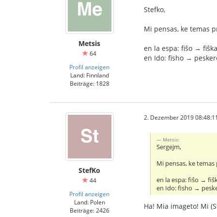
Stefko,
Mi pensas, ke temas pr
Metsis
en la espa: fiŝo → fiŝk
64
en Ido: fisho → pesker
Profil anzeigen
Land: Finnland
Beiträge: 1828
2. Dezember 2019 08:48:1
Metsis:
Sergejm,
Mi pensas, ke temas p
StefKo
en la espa: fiŝo → fiŝ
44
en Ido: fisho → pesk
Profil anzeigen
Land: Polen
Ha! Mia imageto! Mi (S
Beiträge: 2426