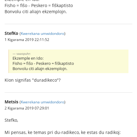
Fisho = fiŝo - Peskero = fiŝkaptisto
Bonvolu citi aliajn ekzemplojn.
StefKo
(
Kwerekana umwidondoro
)
1 Kigarama 2019 22:11:52
vaaspuhr:
Ekzemple en Ido:
Fisho = fiŝo - Peskero = fiŝkaptisto
Bonvolu citi aliajn ekzemplojn.
Kion signifas "duradikeco"?
Metsis
(
Kwerekana umwidondoro
)
2 Kigarama 2019 07:29:01
Stefko,
Mi pensas, ke temas pri du-radikeco, ke estas du radikoj: