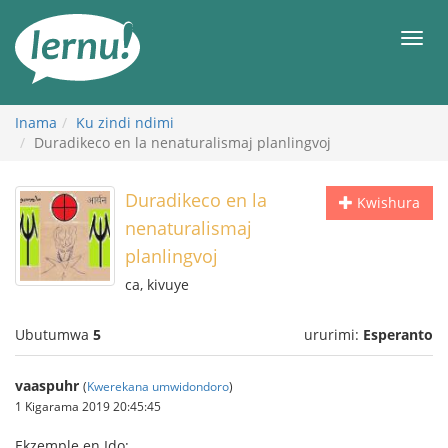
Ku
rupapuro
Urut
rw'ibirimwo
Inama
Ku zindi ndimi
Duradikeco en la nenaturalismaj planlingvoj
Duradikeco en la
Kwishura
nenaturalismaj
planlingvoj
ca, kivuye
Ubutumwa
5
ururimi:
Esperanto
vaaspuhr
(
Kwerekana umwidondoro
)
1 Kigarama 2019 20:45:45
Ekzemple en Ido: