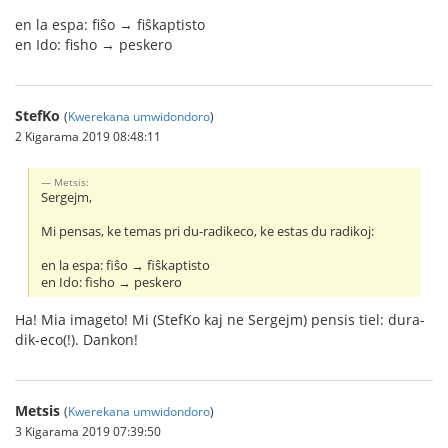
en la espa: fiŝo → fiŝkaptisto
en Ido: fisho → peskero
StefKo
(
Kwerekana umwidondoro
)
2 Kigarama 2019 08:48:11
Metsis:
Sergejm,
Mi pensas, ke temas pri du-radikeco, ke estas du radikoj:
en la espa: fiŝo → fiŝkaptisto
en Ido: fisho → peskero
Ha! Mia imageto! Mi (StefKo kaj ne Sergejm) pensis tiel: dura-
dik-eco(!). Dankon!
Metsis
(
Kwerekana umwidondoro
)
3 Kigarama 2019 07:39:50