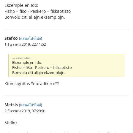
Ekzemple en Ido:
Fisho = fiŝo - Peskero = fiŝkaptisto
Bonvolu citi aliajn ekzemplojn.
StefKo
(
แสดงโปรไฟล์
)
1 ธันวาคม 2019, 22:11:52
vaaspuhr:
Ekzemple en Ido:
Fisho = fiŝo - Peskero = fiŝkaptisto
Bonvolu citi aliajn ekzemplojn.
Kion signifas "duradikeco"?
Metsis
(
แสดงโปรไฟล์
)
2 ธันวาคม 2019, 07:29:01
Stefko,