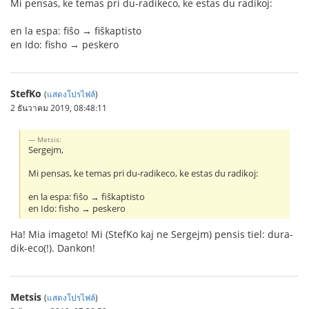
Mi pensas, ke temas pri du-radikeco, ke estas du radikoj:
en la espa: fiŝo → fiŝkaptisto
en Ido: fisho → peskero
StefKo
(
แสดงโปรไฟล์
)
2 ธันวาคม 2019, 08:48:11
Metsis:
Sergejm,
Mi pensas, ke temas pri du-radikeco, ke estas du radikoj:
en la espa: fiŝo → fiŝkaptisto
en Ido: fisho → peskero
Ha! Mia imageto! Mi (StefKo kaj ne Sergejm) pensis tiel: dura-
dik-eco(!). Dankon!
Metsis
(
แสดงโปรไฟล์
)