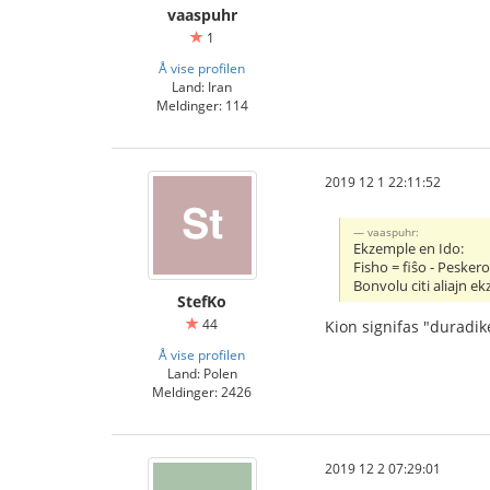
vaaspuhr
1
Å vise profilen
Land: Iran
Meldinger: 114
2019 12 1 22:11:52
vaaspuhr:
Ekzemple en Ido:
Fisho = fiŝo - Peskero
Bonvolu citi aliajn e
StefKo
44
Kion signifas "duradik
Å vise profilen
Land: Polen
Meldinger: 2426
2019 12 2 07:29:01