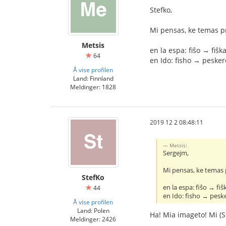
Stefko,
Mi pensas, ke temas pr
Metsis
en la espa: fiŝo → fiŝk
64
en Ido: fisho → pesker
Å vise profilen
Land: Finnland
Meldinger: 1828
2019 12 2 08:48:11
Metsis:
Sergejm,
Mi pensas, ke temas p
StefKo
en la espa: fiŝo → fiŝ
44
en Ido: fisho → pesk
Å vise profilen
Land: Polen
Ha! Mia imageto! Mi (S
Meldinger: 2426