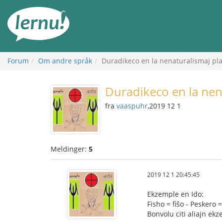
Til
innholdet
Forum
Om andre språk
Duradikeco en la nenaturalismaj pla
Duradikeco en la nen
fra
vaaspuhr
,2019 12 1
Meldinger:
5
2019 12 1 20:45:45
Ekzemple en Ido:
Fisho = fiŝo - Peskero =
Bonvolu citi aliajn ek