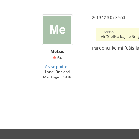
2019 12 3 07:39:50
StefKo:
Mi (StefKo kaj ne Ser
Pardonu, ke mi fuŝis l
Metsis
64
Å vise profilen
Land: Finnland
Meldinger: 1828