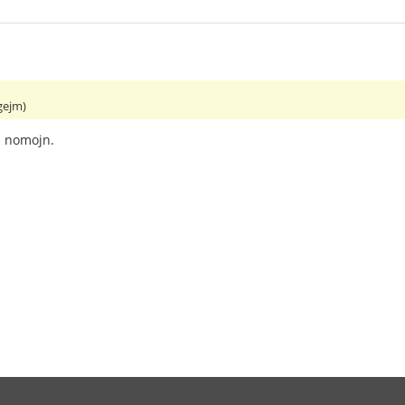
gejm)
a nomojn.