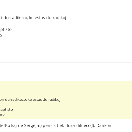
i du-radikeco, ke estas du radikoj:
aptisto
o
ri du-radikeco, ke estas du radikoj:
kaptisto
ero
tefKo kaj ne Sergejm) pensis tiel: dura-dik-eco(!). Dankon!