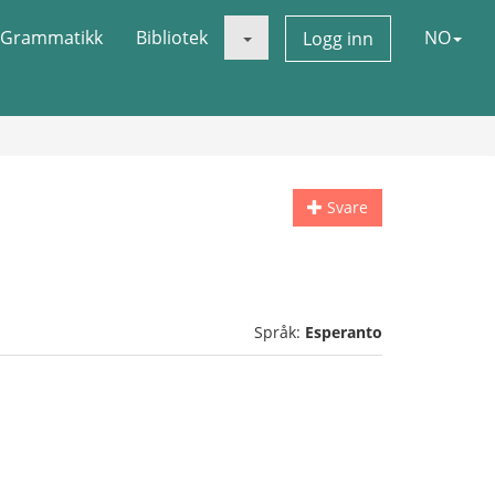
Grammatikk
Bibliotek
NO
Logg inn
Svare
Språk:
Esperanto