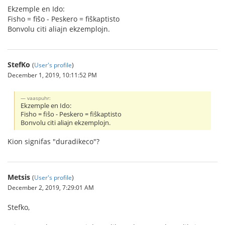
Ekzemple en Ido:
Fisho = fiŝo - Peskero = fiŝkaptisto
Bonvolu citi aliajn ekzemplojn.
StefKo
(
User's profile
)
December 1, 2019, 10:11:52 PM
vaaspuhr:
Ekzemple en Ido:
Fisho = fiŝo - Peskero = fiŝkaptisto
Bonvolu citi aliajn ekzemplojn.
Kion signifas "duradikeco"?
Metsis
(
User's profile
)
December 2, 2019, 7:29:01 AM
Stefko,