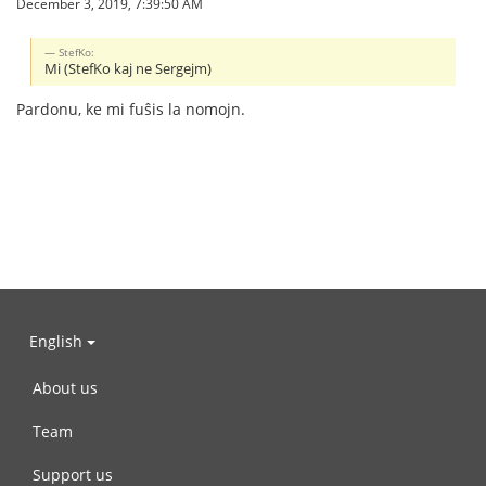
December 3, 2019, 7:39:50 AM
StefKo:
Mi (StefKo kaj ne Sergejm)
Pardonu, ke mi fuŝis la nomojn.
English
About us
Team
Support us