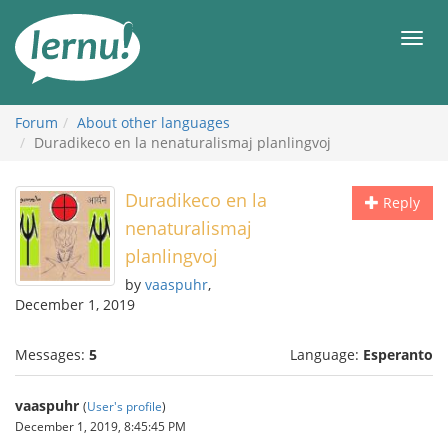
Skip
to
Men
the
content
Forum
About other languages
Duradikeco en la nenaturalismaj planlingvoj
Duradikeco en la
Reply
nenaturalismaj
planlingvoj
by
vaaspuhr
,
December 1, 2019
Messages:
5
Language:
Esperanto
vaaspuhr
(
User's profile
)
December 1, 2019, 8:45:45 PM