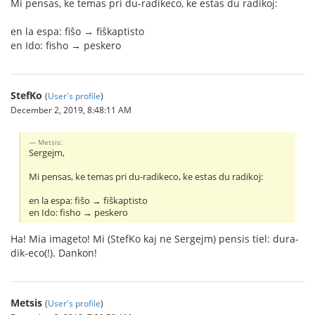
Mi pensas, ke temas pri du-radikeco, ke estas du radikoj:
en la espa: fiŝo → fiŝkaptisto
en Ido: fisho → peskero
StefKo
(
User's profile
)
December 2, 2019, 8:48:11 AM
Metsis:
Sergejm,
Mi pensas, ke temas pri du-radikeco, ke estas du radikoj:
en la espa: fiŝo → fiŝkaptisto
en Ido: fisho → peskero
Ha! Mia imageto! Mi (StefKo kaj ne Sergejm) pensis tiel: dura-
dik-eco(!). Dankon!
Metsis
(
User's profile
)