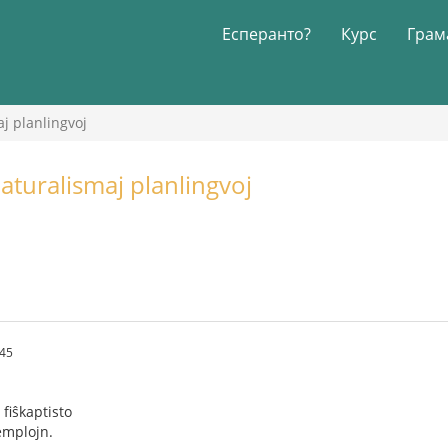
Есперанто?
Курс
Грам
j planlingvoj
aturalismaj planlingvoj
.45
 fiŝkaptisto
zemplojn.