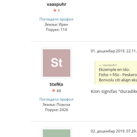
vaaspuhr
1
Погледати профил
Земља: Иран
Поруке: 114
01. децембар 2019. 22.11
vaaspuhr:
Ekzemple en Ido:
Fisho = fiŝo - Peskero
Bonvolu citi aliajn e
StefKo
44
Kion signifas "duradik
Погледати профил
Земља: Пољска
Поруке: 2426
02. децембар 2019. 07.29