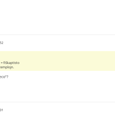
.52
 = fiŝkaptisto
kzemplojn.
eco"?
.01