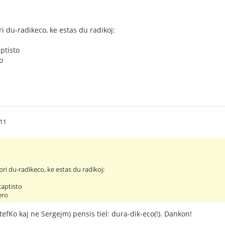
i du-radikeco, ke estas du radikoj:
aptisto
o
.11
ri du-radikeco, ke estas du radikoj:
kaptisto
ero
tefKo kaj ne Sergejm) pensis tiel: dura-dik-eco(!). Dankon!