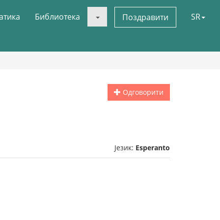
атика
Библиотека
SR
Поздравити
Одговорити
Језик:
Esperanto