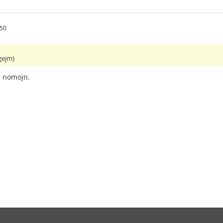
.50
gejm)
a nomojn.