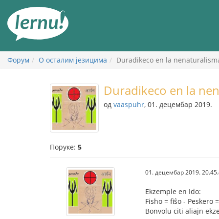
У
садржају
Форум
О осталим језицима
Duradikeco en la nenaturalisma
Duradikeco en la nen
од
vaaspuhr
, 01. децембар 2019.
Поруке:
5
01. децембар 2019. 20.45
Ekzemple en Ido:
Fisho = fiŝo - Peskero =
Bonvolu citi aliajn ek