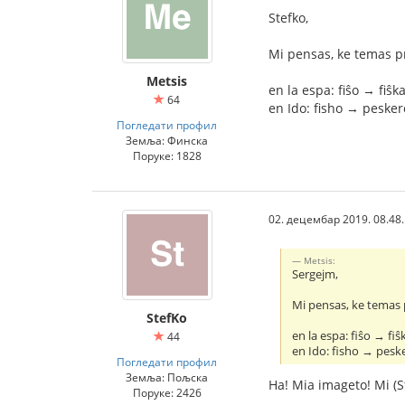
Stefko,
Mi pensas, ke temas pr
Metsis
en la espa: fiŝo → fiŝk
64
en Ido: fisho → pesker
Погледати профил
Земља: Финска
Поруке: 1828
02. децембар 2019. 08.48
Metsis:
Sergejm,
Mi pensas, ke temas p
StefKo
en la espa: fiŝo → fiŝ
44
en Ido: fisho → pesk
Погледати профил
Земља: Пољска
Ha! Mia imageto! Mi (S
Поруке: 2426