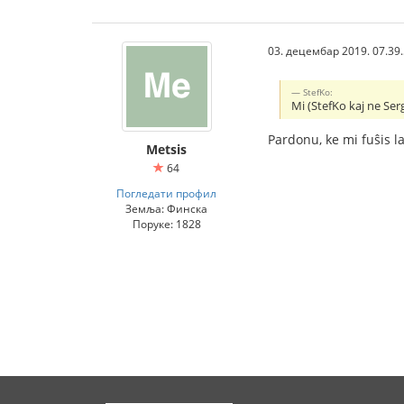
03. децембар 2019. 07.39
StefKo:
Mi (StefKo kaj ne Ser
Pardonu, ke mi fuŝis l
Metsis
64
Погледати профил
Земља: Финска
Поруке: 1828