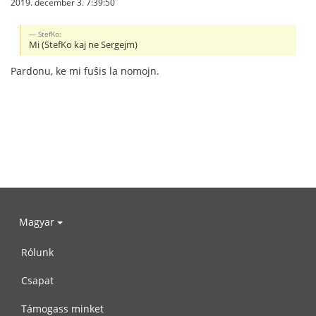
2019. december 3. 7:39:50
StefKo:
Mi (StefKo kaj ne Sergejm)
Pardonu, ke mi fuŝis la nomojn.
Magyar
Rólunk
Csapat
Támogass minket