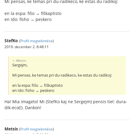
Mi pensas, ke temas pri du-radikeco, ke estas du radikoj:
en la espa: fiŝo → fiŝkaptisto
en Ido: fisho → peskero
StefKo
(
Profil megtekintése
)
2019. december 2. 8:48:11
Metsis:
Sergejm,
Mi pensas, ke temas pri du-radikeco, ke estas du radikoj:
en la espa: fiŝo → fiŝkaptisto
en Ido: fisho → peskero
Ha! Mia imageto! Mi (StefKo kaj ne Sergejm) pensis tiel: dura-
dik-eco(!). Dankon!
Metsis
(
Profil megtekintése
)