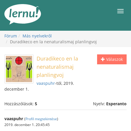
Tartalom
Men
Fórum
Más nyelvekről
Duradikeco en la nenaturalismaj planlingvoj
Duradikeco en la
Válaszok
nenaturalismaj
planlingvoj
vaaspuhr
-tól, 2019.
december 1.
Hozzászólások:
5
Nyelv:
Esperanto
vaaspuhr
(
Profil megtekintése
)
2019. december 1. 20:45:45