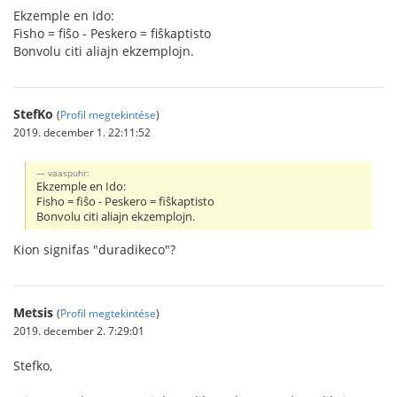
Ekzemple en Ido:
Fisho = fiŝo - Peskero = fiŝkaptisto
Bonvolu citi aliajn ekzemplojn.
StefKo
(
Profil megtekintése
)
2019. december 1. 22:11:52
vaaspuhr:
Ekzemple en Ido:
Fisho = fiŝo - Peskero = fiŝkaptisto
Bonvolu citi aliajn ekzemplojn.
Kion signifas "duradikeco"?
Metsis
(
Profil megtekintése
)
2019. december 2. 7:29:01
Stefko,