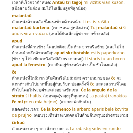
เวลาที่เร็วกว่ากำหนด:
Antaŭ tri tagoj
mi vizitis vian kuzon.
(เมื่อสามวันก่อน ผมได้ไปเยี่ยมลูกพี่ลูกน้อง)
malantaŭ
ตำแหน่งด้านหลัง ซึ่งตรงข้ามด้านหน้า:
Li estis kaŝita
malantaŭ kurteno
.
(เขาซ่อนอยู่หลังม่าน)
Tuj
malantaŭ si
ŝi
aŭdis viran voĉon.
(เธอได้ยินเสียงผู้ชายจากข้างหลัง)
apud
ตำแหน่งที่ด้านข้าง โดยปกติจะเป็นด้านขวาหรือซ้าย (และไม่ใช่
ด้านหน้าหรือด้านหลัง):
apud skribotablo
estis paperkorbo.
(ข้าง ๆ โต๊ะเขียนหนังสือมีลังกระดาษอยู่)
Li staris tutan horon
apud la fenestro
.
(เขายืนอยู่ข้างหน้าต่างเป็นชั่วโมงแล้ว)
ĉe
ตำแหน่งที่ใกล้มาก (สัมผัสหรือไม่สัมผัส) ความหมายของ
ĉe
จะ
แตกต่างกันไปมากขึ้นอยู่กับบริบท บ่อยครั้งที่
ĉe
แสดงสถานที่โดย
ทั่วไปโดยไม่ระบุตำแหน่งอย่างชัดเจน:
Ĉe la angulo de la
strato
ŝi haltis.
(เธอหยุด(รถ)อยู่ที่มุมถนน)
La gastoj tranoktos
ĉe mi
(= en mia hejmo).
(แขกจะพักกับฉัน)
แสดงช่วงเวลา:
Ĉe la komenco
la arbaro aperis bele kovrita
de prujno.
(ตอนรุ่งเช้าป่าจะปกคลุมไปด้วยต้นพรุนอย่างสวยงาม)
ĉirkaŭ
ตำแหน่งรอบ ๆ บางสิ่งบางอย่าง:
La rabistoj sidis en rondo