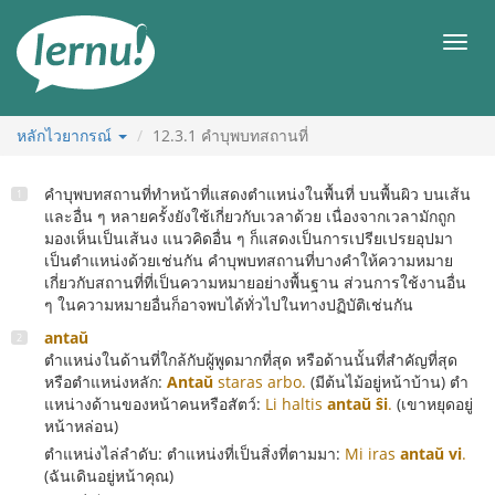
ไป
ยัง
เมนู
สารบัญ
หลักไวยากรณ์
12.3.1
คำบุพบทสถานที่
คำบุพบทสถานที่ทำหน้าที่แสดงตำแหน่งในพื้นที่ บนพื้นผิว บนเส้น
และอื่น ๆ หลายครั้งยังใช้เกี่ยวกับเวลาด้วย เนื่องจากเวลามักถูก
มองเห็นเป็นเส้นง แนวคิดอื่น ๆ ก็แสดงเป็นการเปรียเปรยอุปมา
เป็นตำแหน่งด้วยเช่นกัน คำบุพบทสถานที่บางคำให้ความหมาย
เกี่ยวกับสถานที่ที่เป็นความหมายอย่างพื้นฐาน ส่วนการใช้งานอื่น
ๆ ในความหมายอื่นก็อาจพบได้ทั่วไปในทางปฏิบัติเช่นกัน
antaŭ
ตำแหน่งในด้านที่ใกล้กับผู้พูดมากที่สุด หรือด้านนั้นที่สำคัญที่สุด
หรือตำแหน่งหลัก:
Antaŭ
staras arbo.
(มีต้นไม้อยู่หน้าบ้าน) ตำ
แหน่างด้านของหน้าคนหรือสัตว์:
Li haltis
antaŭ ŝi
.
(เขาหยุดอยู่
หน้าหล่อน)
ตำแหน่งไล่ลำดับ: ตำแหน่งที่เป็นสิ่งที่ตามมา:
Mi iras
antaŭ vi
.
(ฉันเดินอยู่หน้าคุณ)