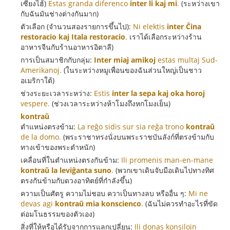
เซี่ยงไฮ้)
Estas granda diferenco
inter li kaj mi
.
(ระหว่างเขา
กับฉันมันช่างต่างกันมาก)
ตัวเลือก (จำนวนสองรายการขึ้นไป):
Ni elektis
inter Ĉina
restoracio kaj Itala restoracio
.
เราได้เลือกระหว่างร้าน
อาหารจีนกับร้านอาหารอิตาลี)
การเป็นสมาชิกกับกลุ่ม:
Inter miaj amikoj
estas multaj Sud-
Amerikanoj.
(ในระหว่างหมูเพื่อนของฉันส่วนใหญ่เป็นชาว
อเมริกาใต้)
ช่วงระยะเวลาระหว่าง:
Estis
inter la sepa kaj oka horoj
vespere.
(ช่วงเวลาระหว่างห้าโมงถึงหกโมงเย็น)
kontraŭ
ตำแหน่งตรงข้าม:
La reĝo sidis sur sia reĝa trono
kontraŭ
de la domo.
(พระราชาทรงนั่งบนพระราชบันลังก์ที่ตรงข้ามกับ
ทางเข้าของพระตำหนัก)
เคลื่อนที่ในตำแหน่งตรงกันข้าม:
Ili promenis man-en-mane
kontraŭ la leviĝanta suno
.
(พวกเขาเดินจับมือเดินไปทางทิศ
ตรงกันข้ามกับดวงอาทิตย์ที่กำลังขึ้น)
ความเป็นศัตรู ความไม่ชอบ ควาเป็นทางลบ หรืออื่น ๆ:
Mi ne
devas agi
kontraŭ mia konscienco
.
(ฉันไม่ควรทำอะไรที่ขัด
ต่อมโนธรรมของตัวเอง)
สิ่งที่ให้หรือได้รับจากการแลกเปลี่ยน:
Ili donas konsilojn