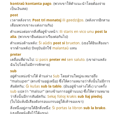
kontraŭ kontanta pago
.
(พวกเขาให้คำแนะนำโดยต้องจ่าย
เป็นเงินสด)
post
เวลาหลังจาก:
Post tri monatoj
ili geedziĝos.
(หลังจากอีกสาม
เดือนพวกเขาจะแต่งงานกัน)
ตำแหน่งต่อจากสิ่งที่อยู่ข้างหน้า:
Ili staris en vico unu
post la
alia
.
(พวกเขายืนต่อแถวเรียงต่อกันไป)
ตำแหน่งด้านหลัง:
Ŝi aŭdis
post si
brueton.
(เธอใด้ยินเสียงมา
จากด้านหลัง) ปัจจุบันมักใช้
malantaŭ
แทน
preter
เคลื่อนที่ผ่านไป:
Li pasis
preter mi
sen saluto.
(เขาผ่านหลัง
ฉันไปโดยไม่มีการทักทาย)
sub
อยู่ตำแหน่งข้างใต้ ด้านล่าง
Sub
โดยส่วนใหญ่จะหมายถึง
"malsuper" (ตรงข้ามอยู่เหนือ) ซึ่งให้ความหมายว่าสิ่งนั้นไม่มีการ
สัมผัสกัน:
Ĝi kuŝas
sub la tablo
.
(มันอยู่ข้างล่างโต๊ะ) บางครั้ง
sub
แปลว่า "malsur" (ตรงข้ามการอยู่ด้านบน) ซึ่งให้ความหมาย
ว่าสิ่งนั้นมีการสัมผัสกัน:
Sekaj folioj krakis
sub liaj piedoj
.
(ใบไม้แห้งมีเสียงดังกรอบแกรบอยู่ใต้เท้าของเขา)
สิ่งหนึ่งอยู่ภายใต้อีกสิ่งหนึ่ง:
Ŝi portas la libron
sub la brako
.
(เธอถือหนังสือไว้ใต้แขน)