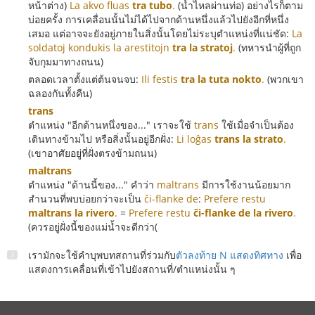
หน้าต่าง)
La akvo fluas
tra tubo
.
(น้ำไหลผ่านท่อ) อย่างไรก็ตาม
บ่อยครั้ง การเคลื่อนนั้นไม่ได้ไปจากด้านหนึ่งแล้วไปยังอีกที่หนึ่ง
เสมอ แต่อาจจะยังอยู่ภายในสิ่งนั้นโดยไม่ระบุตำแหน่งที่แน่ชัด:
La
soldatoj kondukis la arestitojn
tra la stratoj
.
(ทหารนำผู้ที่ถูก
จับกุมมาทางถนน)
ตลอดเวลาตั้งแต่ต้นจนจบ:
Ili festis
tra la tuta nokto
.
(พวกเขา
ฉลองกันทั้งคืน)
trans
ตำแหน่ง "อีกด้านหนึ่งของ..." เราจะใช้
trans
ใช้เมื่อจำเป็นต้อง
เดินทางข้ามไป หรือสิ่งนั้นอยู่อีกฝั่ง:
Li loĝas
trans la strato
.
(เขาอาศัยอยู่ที่ฝั่งตรงข้ามถนน)
maltrans
ตำแหน่ง "ด้านนี้ของ..." คำว่า
maltrans
มีการใช้งานน้อยมาก
สำนวนที่พบบ่อยกว่าจะเป็น
ĉi-flanke de
:
Prefere restu
maltrans la rivero
.
=
Prefere restu
ĉi-flanke de la rivero
.
(ควรอยู่ฝั่งนี้ของแม่น้ำจะดีกว่า(
เรามักจะใช้คำบุพบทสถานที่ร่วมกับ
ตัวลงท้าย N แสดงทิศทาง
เพื่อ
แสดงการเคลื่อนที่เข้าไปยังสถานที่/ตำแหน่งนั้น ๆ