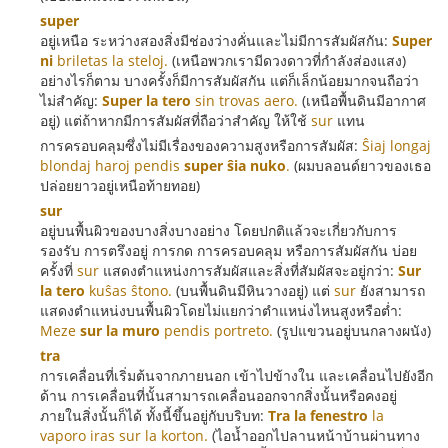
super
อยู่เหนือ ระหว่างสองสิ่งมีช่องว่างคั่นและไม่มีการสัมผัสกัน:
Super
ni
briletas la steloj.
(เหนือพวกเรามีดวงดาวที่กำลังส่องแสง)
อย่างไรก็ตาม บางครั้งก็มีการสัมผัสกัน แต่ก็เล็กน้อยมากจนถือว่า
ไม่สำคัญ:
Super la tero
sin trovas aero.
(เหนือพื้นดินมีอากาศ
อยู่) แต่ถ้าหากมีการสัมผัสที่ถือว่าสำคัญ ให้ใช้
sur
แทน
การครอบคลุมซึ่งไม่มีเรื่องของความสูงหรือการสัมผัส:
Ŝiaj longaj
blondaj haroj pendis
super ŝia nuko
.
(ผมบลอนด์ยาวของเธอ
ปล่อยยาวอยู่เหนือท้ายทอย)
sur
อยู่บนพื้นผิวของบางสิ่งบางอย่าง โดยปกติแล้วจะเกี่ยวกับการ
รองรับ การตรึงอยู่ การกด การครอบคลุม หรือการสัมผัสกัน บ่อย
ครั้งที่
sur
แสดงตำแหน่งการสัมผัสและสิ่งที่สัมผัสจะอยู่กว่า:
Sur
la tero
kuŝas ŝtono.
(บนพื้นดินมีหินวางอยู่) แต่
sur
ยังสามารถ
แสดงตำแหน่งบนพื้นผิวโดยไม่แยกว่าตำแหน่งไหนสูงหรือต่ำ:
Meze
sur la muro
pendis portreto.
(รูปแขวนอยู่บนกลางผนัง)
tra
การเคลื่อนที่เริ่มต้นจากภายนอก เข้าไปข้างใน และเคลื่อนไปยังอีก
ด้าน การเคลื่อนที่นั้นสามารถเคลื่อนออกจากสิ่งนั้นหรือคงอยู่
ภายในสิ่งนั้นก็ได้ ทั้งนี้ขึ้นอยู่กับบริบท:
Tra la fenestro
la
vaporo iras sur la korton.
(ไอน้ำออกไปลานหน้าบ้านผ่านทาง