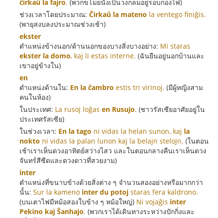
ĉirkaŭ la fajro
.
(พวกขโมยนั่งเป็นวงกลมอยู่รอบกองไฟ)
ช่วงเวลาโดยประมาณ:
Ĉirkaŭ la mateno
la ventego finiĝis.
(พายุสงบลงประมาณช่วงเช้า)
ekster
ตำแหน่งข้างนอก/ด้านนอกของบางสิ่งบางอย่าง:
Mi staras
ekster la domo
, kaj li estas interne.
(ฉันยืนอยู่นอกบ้านและ
เขาอยู่ข้างใน)
en
ตำแหน่งด้านใน:
En la ĉambro
estis tri virinoj.
(มีผู้หญิงสาม
คนในห้อง)
ในประเทศ:
La rusoj loĝas
en Rusujo
.
(ชาวรัสเซียอาศัยอยู่ใน
ประเทศรัสเซีย)
ในช่วงเวลา:
En la tago
ni vidas la helan sunon, kaj
la
nokto
ni vidas la palan lunon kaj la belajn stelojn.
(ในตอน
เช้าเราเห็นดวงอาทิตย์สว่างไสว และในตอนกลางคืนเราเห็นดวง
จันทร์สีซีดและดวงดาวที่สวยงาม)
inter
ตำแหน่งที่ขนาบข้างด้วยสิ่งต่าง ๆ จำนวนสองอย่างหรือมากกว่า
นั้น:
Sur la kameno
inter du potoj
staras fera kaldrono.
(บนเตาไฟมีหม้อสองใบข้าง ๆ หม้อใหญ่)
Ni vojaĝis
inter
Pekino kaj Ŝanhajo
.
(พวกเราได้เดินทางระหว่างปักกิ่งและ