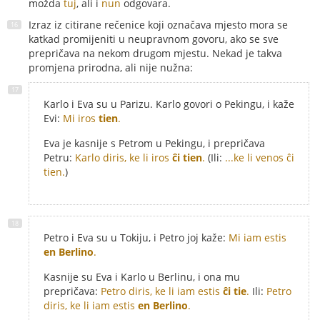
možda
tuj
, ali i
nun
odgovara.
Izraz iz citirane rečenice koji označava mjesto mora se
katkad promijeniti u neupravnom govoru, ako se sve
prepričava na nekom drugom mjestu. Nekad je takva
promjena prirodna, ali nije nužna:
Karlo i Eva su u Parizu. Karlo govori o Pekingu, i kaže
Evi:
Mi iros
tien
.
Eva je kasnije s Petrom u Pekingu, i prepričava
Petru:
Karlo diris, ke li iros
ĉi tien
.
(Ili:
...ke li venos ĉi
tien.
)
Petro i Eva su u Tokiju, i Petro joj kaže:
Mi iam estis
en Berlino
.
Kasnije su Eva i Karlo u Berlinu, i ona mu
prepričava:
Petro diris, ke li iam estis
ĉi tie
.
Ili:
Petro
diris, ke li iam estis
en Berlino
.