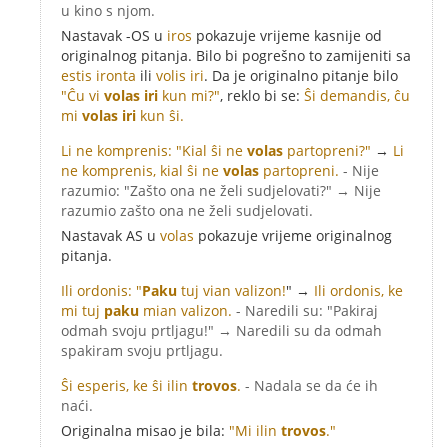
u kino s njom.
Nastavak -OS u
iros
pokazuje vrijeme kasnije od
originalnog pitanja. Bilo bi pogrešno to zamijeniti sa
estis ironta
ili
volis iri
. Da je originalno pitanje bilo
"Ĉu vi
volas iri
kun mi?"
, reklo bi se:
Ŝi demandis, ĉu
mi
volas iri
kun ŝi.
Li ne komprenis: "Kial ŝi ne
volas
partopreni?"
→
Li
ne komprenis, kial ŝi ne
volas
partopreni.
- Nije
razumio: "Zašto ona ne želi sudjelovati?" → Nije
razumio zašto ona ne želi sudjelovati.
Nastavak AS u
volas
pokazuje vrijeme originalnog
pitanja.
Ili ordonis: "
Paku
tuj vian valizon!
" →
Ili ordonis, ke
mi tuj
paku
mian valizon.
- Naredili su: "Pakiraj
odmah svoju prtljagu!" → Naredili su da odmah
spakiram svoju prtljagu.
Ŝi esperis, ke ŝi ilin
trovos
.
- Nadala se da će ih
naći.
Originalna misao je bila:
"Mi ilin
trovos
."