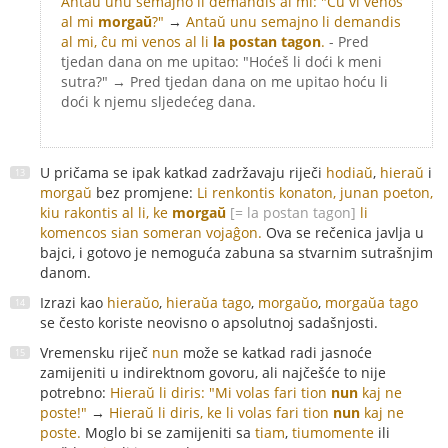
Antaŭ unu semajno li demandis al mi: "Ĉu vi venos
al mi
morgaŭ
?"
→
Antaŭ unu semajno li demandis
al mi, ĉu mi venos al li
la postan tagon
.
- Pred
tjedan dana on me upitao: "Hoćeš li doći k meni
sutra?" → Pred tjedan dana on me upitao hoću li
doći k njemu sljedećeg dana.
U pričama se ipak katkad zadržavaju riječi
hodiaŭ
,
hieraŭ
i
morgaŭ
bez promjene:
Li renkontis konaton, junan poeton,
kiu rakontis al li, ke
morgaŭ
[= la postan tagon]
li
komencos sian someran vojaĝon.
Ova se rečenica javlja u
bajci, i gotovo je nemoguća zabuna sa stvarnim sutrašnjim
danom.
Izrazi kao
hieraŭo
,
hieraŭa tago
,
morgaŭo
,
morgaŭa tago
se često koriste neovisno o apsolutnoj sadašnjosti.
Vremensku riječ
nun
može se katkad radi jasnoće
zamijeniti u indirektnom govoru, ali najčešće to nije
potrebno:
Hieraŭ li diris: "Mi volas fari tion
nun
kaj ne
poste!"
→
Hieraŭ li diris, ke li volas fari tion
nun
kaj ne
poste.
Moglo bi se zamijeniti sa
tiam
,
tiumomente
ili