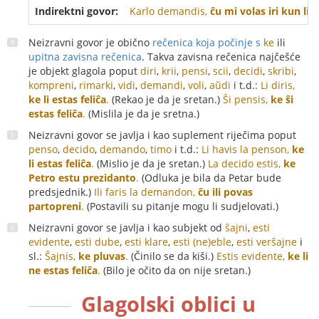
Indirektni govor:
Karlo demandis,
ĉu mi volas iri kun li
.
-
Neizravni govor je obično
rečenica koja počinje s
ke
ili
upitna zavisna rečenica
. Takva zavisna rečenica najčešće
je objekt glagola poput
diri
,
krii
,
pensi
,
scii
,
decidi
,
skribi
,
kompreni
,
rimarki
,
vidi
,
demandi
,
voli
,
aŭdi
i t.d.:
Li diris,
ke li estas feliĉa
.
(Rekao je da je sretan.)
Ŝi pensis,
ke ŝi
estas feliĉa
.
(Mislila je da je sretna.)
Neizravni govor se javlja i kao suplement riječima poput
penso
,
decido
,
demando
,
timo
i t.d.:
Li havis la penson,
ke
li estas feliĉa
.
(Mislio je da je sretan.)
La decido estis,
ke
Petro estu prezidanto
.
(Odluka je bila da Petar bude
predsjednik.)
Ili faris la demandon,
ĉu ili povas
partopreni
.
(Postavili su pitanje mogu li sudjelovati.)
Neizravni govor se javlja i kao subjekt od
ŝajni
,
esti
evidente
,
esti dube
,
esti klare
,
esti (ne)eble
,
esti verŝajne
i
sl.:
Ŝajnis,
ke pluvas
.
(Činilo se da kiši.)
Estis evidente,
ke li
ne estas feliĉa
.
(Bilo je očito da on nije sretan.)
Glagolski oblici u