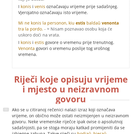
I
konis
i
venis
označavaju vrijeme prije sadašnjeg.
Vjerojatno označavaju isto vrijeme.
Mi ne konis la personon, kiu
estis
baldaŭ
venonta
tra la pordo.
- ≈ Nisam poznavao osobu koja će
uskoro doći na vrata.
I
konis
i
estis
govore o vremenu prije trenutnog.
Venonta
govori o vremenu poslije tog vrošnog
vremena.
Riječi koje opisuju vrijeme
i mjesto u neizravnom
govoru
Ako se u citiranoj rečenici nalazi izraz koji označava
vrijeme, on obično može ostati neizmijenjen u neizravnom
govoru. Neke vremenske riječce ipak ovise o apsolutnoj
sadašnjosti, pa se stoga moraju katkad promijeniti da se
izbjegne zabuna. Takve riječi su
hodiaŭ
,
hieraŭ
,