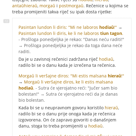
antaŭhieraŭ
,
morgaŭ
i
postmorgaŭ
. Rečenice u kojima se
treba promijeniti takva riječ su ipak dosta rijetke:
Pasintan lundon li diris: "Mi ne laboros
hodiaŭ
!"
→
Pasintan lundon li diris, ke li ne laboros
tiun tagon
.
- Prošloga ponedjeljka je rekao: "Danas neću raditi!"
→ Prošloga ponedjeljka je rekao da toga dana neće
raditi.
Da je u zavisnoj rečenici zadržana riječ
hodiaŭ
,
radilo bi se o danu kada je izrečena ta rečenica.
Morgaŭ li verŝajne diros: "Mi estis malsana
hieraŭ
!"
→
Morgaŭ li verŝajne diros, ke li estis malsana
hodiaŭ
.
- Sutra će vjerojatno reći: "Jučer sam bio
bolestan!" → Sutra će vjerojatno reći da je danas
bio bolestan.
Kada bi se u neupravnom govoru koristilo
hieraŭ
,
radilo bi se o danu prije onoga kada je rečenica
izgovorena. On će zapravo govoriti o današnjem
danu, stoga to treba promijeniti u
hodiaŭ
.