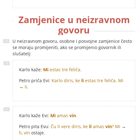
Zamjenice u neizravnom
govoru
U neizravnom govoru, osobne i posvojne zamjenice često
se moraju promijeniti, ako se promijenio govornik ili
slušatelj:
Karlo kaže:
Mi
estas tre feliĉa.
Petro priča Evi:
Karlo diris, ke
li
estas tre feliĉa.
Mi
→
li
.
Karlo kaže Evi:
Mi
amas
vin
.
Petro pita Evu:
Ĉu li vere diris, ke
li
amas
vin
?
Mi
→
li
,
vin
ostaje.