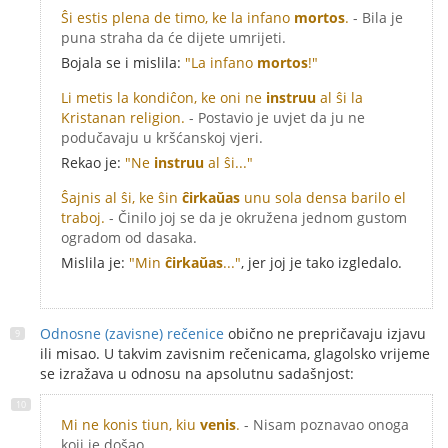
Ŝi estis plena de timo, ke la infano
mortos
.
- Bila je
puna straha da će dijete umrijeti.
Bojala se i mislila:
"La infano
mortos
!"
Li metis la kondiĉon, ke oni ne
instruu
al ŝi la
Kristanan religion.
- Postavio je uvjet da ju ne
podučavaju u kršćanskoj vjeri.
Rekao je:
"Ne
instruu
al ŝi..."
Ŝajnis al ŝi, ke ŝin
ĉirkaŭas
unu sola densa barilo el
traboj.
- Činilo joj se da je okružena jednom gustom
ogradom od dasaka.
Mislila je:
"Min
ĉirkaŭas
..."
, jer joj je tako izgledalo.
Odnosne (zavisne) rečenice
obično ne prepričavaju izjavu
ili misao. U takvim zavisnim rečenicama, glagolsko vrijeme
se izražava u odnosu na apsolutnu sadašnjost:
Mi ne konis tiun, kiu
venis
.
- Nisam poznavao onoga
koji je došao.