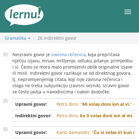
Sadržaj
Meni
Gramatika
26
Indirektni govor
Neizravni govor je
zavisna rečenica
, koja prepričava
nječiju izjavu, misao, mišljenje, odluku, pitanje, primjedbu
i sl. Često se mora malo promijeniti oblik originalne izjave
ili misli. Indirektni govor razlikuje se od direktnog govora,
tj. nepromijenjenog citata, koji nije zavisna rečenica i
stoga ne treba subjunkciju (zavisni veznik). Izravni govor
se često javlja u navodnicima i nakon dvotočke.
Upravni govor:
Petro diris: "
Mi volas doni ion al vi.
"
- P
Indirektni govor:
Petro diris,
ke li volas doni ion al mi
.
- 
Upravni govor:
Karlo demandis: "
Ĉu vi volas iri kun mi