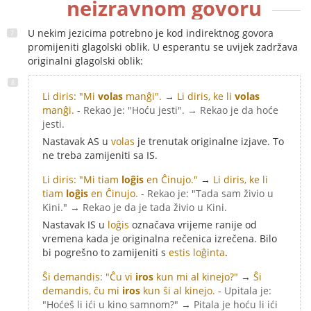
neizravnom govoru
U nekim jezicima potrebno je kod indirektnog govora
promijeniti glagolski oblik. U esperantu se uvijek zadržava
originalni glagolski oblik:
Li diris: "Mi
volas
manĝi".
→
Li diris, ke li
volas
manĝi.
- Rekao je: "Hoću jesti". → Rekao je da hoće
jesti.
Nastavak AS u
volas
je trenutak originalne izjave. To
ne treba zamijeniti sa IS.
Li diris: "Mi tiam
loĝis
en Ĉinujo."
→
Li diris, ke li
tiam
loĝis
en Ĉinujo.
- Rekao je: "Tada sam živio u
Kini." → Rekao je da je tada živio u Kini.
Nastavak IS u
loĝis
označava vrijeme ranije od
vremena kada je originalna rečenica izrečena. Bilo
bi pogrešno to zamijeniti s
estis loĝinta
.
Ŝi demandis: "Ĉu vi
iros
kun mi al kinejo?"
→
Ŝi
demandis, ĉu mi
iros
kun ŝi al kinejo.
- Upitala je:
"Hoćeš li ići u kino samnom?" → Pitala je hoću li ići