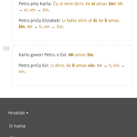
Petro pita Karla:
Ĉu vi vere diris, ke
vi
amas
ŝin
?
Mi
→
vi
,
vin
→
ŝin
.
Petro priča Elizabeti:
Li fakte diris al
ŝi
, ke
li
amas
ŝin
.
Mi
→
li
,
vin
→
ŝin
.
Karlo govori Petru o Evi:
Mi
amas
ŝin
.
Petro priča Evi:
Li diris, ke
li
amas
vin
.
Mi
→
li
,
ŝin
→
vin
.
Hrvatski
O nama