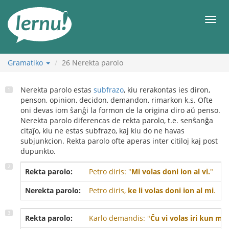
Al
la
Men
enhavo
Gramatiko
26
Nerekta parolo
Nerekta parolo estas
subfrazo
, kiu rerakontas ies diron,
penson, opinion, decidon, demandon, rimarkon k.s. Ofte
oni devas iom ŝanĝi la formon de la origina diro aŭ penso.
Nerekta parolo diferencas de rekta parolo, t.e. senŝanĝa
citaĵo, kiu ne estas subfrazo, kaj kiu do ne havas
subjunkcion. Rekta parolo ofte aperas inter citiloj kaj post
dupunkto.
Rekta parolo:
Petro diris: "
Mi volas doni ion al vi.
"
Nerekta parolo:
Petro diris,
ke li volas doni ion al mi
.
Rekta parolo:
Karlo demandis: "
Ĉu vi volas iri kun mi?