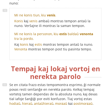
nuno:
Mi ne konis tiun, kiu
venis
.
Konis
kaj
venis
ambaŭ montras tempon antaŭ la
nuno. Verŝajne ili montras la saman tempon.
Mi ne konis la personon, kiu
estis
baldaŭ
venonta
tra la pordo.
Kaj
konis
kaj
estis
montras tempon antaŭ la nuno.
Venonta
montras tempon post tiu pasinta tempo.
Tempaj kaj lokaj vortoj en
nerekta parolo
Se en citata frazo estas tempomontra esprimo, ĝi normale
povas resti senŝanĝe en nerekta parolo. Kelkaj tempaj
vortetoj tamen dependas de la absoluta nuno, kaj devas
tial iafoje ŝanĝiĝi por eviti konfuzon. Tiaj vortoj estas
hodiaŭ
,
hieraŭ
,
antaŭhieraŭ
,
morgaŭ
kaj
postmorgaŭ
.