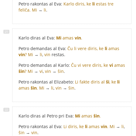
Petro rakontas al Eva:
Karlo diris, ke
li
estas tre
feliĉa.
Mi
→
li
.
Karlo diras al Eva:
Mi
amas
vin
.
Petro demandas al Eva:
Ĉu li vere diris, ke
li
amas
vin
?
Mi
→
li
,
vin
restas.
Petro demandas al Karlo:
Ĉu vi vere diris, ke
vi
amas
ŝin
?
Mi
→
vi
,
vin
→
ŝin
.
Petro rakontas al Elizabeto:
Li fakte diris al
ŝi
, ke
li
amas
ŝin
.
Mi
→
li
,
vin
→
ŝin
.
Karlo diras al Petro pri Eva:
Mi
amas
ŝin
.
Petro rakontas al Eva:
Li diris, ke
li
amas
vin
.
Mi
→
li
,
ŝin
→
vin
.