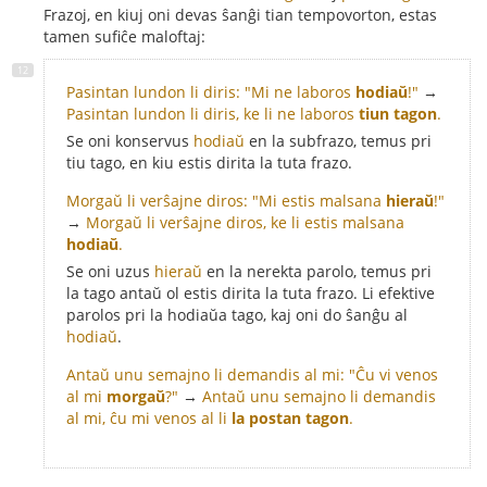
Frazoj, en kiuj oni devas ŝanĝi tian tempovorton, estas
tamen sufiĉe maloftaj:
Pasintan lundon li diris: "Mi ne laboros
hodiaŭ
!"
→
Pasintan lundon li diris, ke li ne laboros
tiun tagon
.
Se oni konservus
hodiaŭ
en la subfrazo, temus pri
tiu tago, en kiu estis dirita la tuta frazo.
Morgaŭ li verŝajne diros: "Mi estis malsana
hieraŭ
!"
→
Morgaŭ li verŝajne diros, ke li estis malsana
hodiaŭ
.
Se oni uzus
hieraŭ
en la nerekta parolo, temus pri
la tago antaŭ ol estis dirita la tuta frazo. Li efektive
parolos pri la hodiaŭa tago, kaj oni do ŝanĝu al
hodiaŭ
.
Antaŭ unu semajno li demandis al mi: "Ĉu vi venos
al mi
morgaŭ
?"
→
Antaŭ unu semajno li demandis
al mi, ĉu mi venos al li
la postan tagon
.