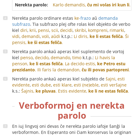
Nerekta parolo:
Karlo demandis,
ĉu mi volas iri kun li
.
Nerekta parolo ordinare estas
ke
-frazo
aŭ
demanda
subfrazo
. Tia subfrazo plej ofte rolas kiel objekto de verbo
kiel
diri
,
krii
,
pensi
,
scii
,
decidi
,
skribi
,
kompreni
,
rimarki
,
vidi
,
demandi
,
voli
,
aŭdi
k.t.p.:
Li diris,
ke li estas feliĉa
.
Ŝi
pensis,
ke ŝi estas feliĉa
.
Nerekta parolo ankaŭ aperas kiel suplemento de vortoj
kiel
penso
,
decido
,
demando
,
timo
k.t.p.:
Li havis la
penson,
ke li estas feliĉa
.
La decido estis,
ke Petro estu
prezidanto
.
Ili faris la demandon,
ĉu ili povas partopreni
.
Nerekta parolo ankaŭ aperas kiel subjekto de
ŝajni
,
esti
evidente
,
esti dube
,
esti klare
,
esti (ne)eble
,
esti verŝajne
k.s.:
Ŝajnis,
ke pluvas
.
Estis evidente,
ke li ne estas feliĉa
.
Verboformoj en nerekta
parolo
En iuj lingvoj oni devas ĉe nerekta parolo iafoje ŝanĝi la
verboformon. En Esperanto oni ĉiam konservas la originan