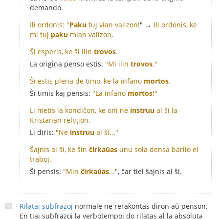
demando.
Ili ordonis: "
Paku
tuj vian valizon!
" →
Ili ordonis, ke
mi tuj
paku
mian valizon.
Ŝi esperis, ke ŝi ilin
trovos
.
La origina penso estis:
"Mi ilin
trovos
."
Ŝi estis plena de timo, ke la infano
mortos
.
Ŝi timis kaj pensis:
"La infano
mortos
!"
Li metis la kondiĉon, ke oni ne
instruu
al ŝi la
Kristanan religion.
Li diris:
"Ne
instruu
al ŝi..."
Ŝajnis al ŝi, ke ŝin
ĉirkaŭas
unu sola densa barilo el
traboj.
Ŝi pensis:
"Min
ĉirkaŭas
..."
, ĉar tiel ŝajnis al ŝi.
Rilataj subfrazoj
normale ne rerakontas diron aŭ penson.
En tiaj subfrazoj la verbotempoj do rilatas al la absoluta