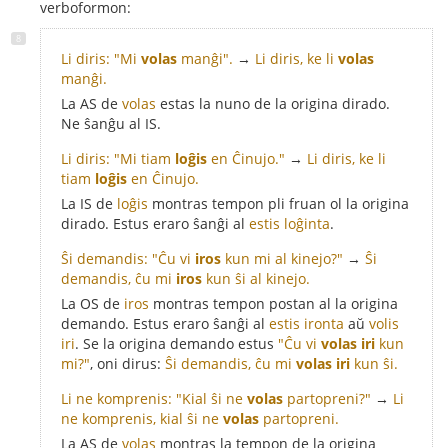
verboformon:
Li diris: "Mi
volas
manĝi".
→
Li diris, ke li
volas
manĝi.
La AS de
volas
estas la nuno de la origina dirado.
Ne ŝanĝu al IS.
Li diris: "Mi tiam
loĝis
en Ĉinujo."
→
Li diris, ke li
tiam
loĝis
en Ĉinujo.
La IS de
loĝis
montras tempon pli fruan ol la origina
dirado. Estus eraro ŝanĝi al
estis loĝinta
.
Ŝi demandis: "Ĉu vi
iros
kun mi al kinejo?"
→
Ŝi
demandis, ĉu mi
iros
kun ŝi al kinejo.
La OS de
iros
montras tempon postan al la origina
demando. Estus eraro ŝanĝi al
estis ironta
aŭ
volis
iri
. Se la origina demando estus
"Ĉu vi
volas iri
kun
mi?"
, oni dirus:
Ŝi demandis, ĉu mi
volas iri
kun ŝi.
Li ne komprenis: "Kial ŝi ne
volas
partopreni?"
→
Li
ne komprenis, kial ŝi ne
volas
partopreni.
La AS de
volas
montras la tempon de la origina