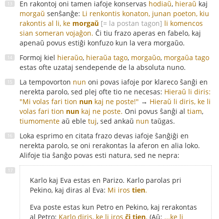
En rakontoj oni tamen iafoje konservas
hodiaŭ
,
hieraŭ
kaj
morgaŭ
senŝanĝe:
Li renkontis konaton, junan poeton, kiu
rakontis al li, ke
morgaŭ
[= la postan tagon]
li komencos
sian someran vojaĝon.
Ĉi tiu frazo aperas en fabelo, kaj
apenaŭ povus estiĝi konfuzo kun la vera morgaŭo.
Formoj kiel
hieraŭo
,
hieraŭa tago
,
morgaŭo
,
morgaŭa tago
estas ofte uzataj sendepende de la absoluta nuno.
La tempovorton
nun
oni povas iafoje por klareco ŝanĝi en
nerekta parolo, sed plej ofte tio ne necesas:
Hieraŭ li diris:
"Mi volas fari tion
nun
kaj ne poste!"
→
Hieraŭ li diris, ke li
volas fari tion
nun
kaj ne poste.
Oni povus ŝanĝi al
tiam
,
tiumomente
aŭ eble
tuj
, sed ankaŭ
nun
taŭgas.
Loka esprimo en citata frazo devas iafoje ŝanĝiĝi en
nerekta parolo, se oni rerakontas la aferon en alia loko.
Alifoje tia ŝanĝo povas esti natura, sed ne nepra:
Karlo kaj Eva estas en Parizo. Karlo parolas pri
Pekino, kaj diras al Eva:
Mi iros
tien
.
Eva poste estas kun Petro en Pekino, kaj rerakontas
al Petro:
Karlo diris, ke li iros
ĉi tien
.
(Aŭ:
...ke li