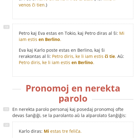
venos ĉi tien.
)
Petro kaj Eva estas en Tokio, kaj Petro diras al ŝi:
Mi
iam estis
en Berlino
.
Eva kaj Karlo poste estas en Berlino, kaj ŝi
rerakontas al li:
Petro diris, ke li iam estis
ĉi tie
.
Aŭ:
Petro diris, ke li iam estis
en Berlino
.
Pronomoj en nerekta
parolo
En nerekta parolo personaj kaj posedaj pronomoj ofte
devas ŝanĝiĝi, se la parolanto aŭ la alparolato ŝanĝiĝis:
Karlo diras:
Mi
estas tre feliĉa.