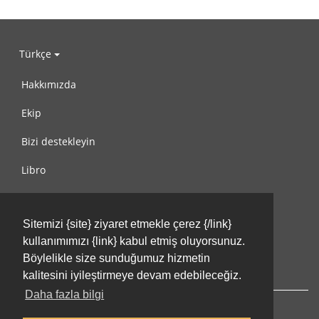
Türkçe
Hakkımızda
Ekip
Bizi destekleyin
Libro
Gizlilik Politikası
Sitemizi {site} ziyaret etmekle çerez {/link}
Kullanım Koşulları
kullanımımızı {link} kabul etmiş oluyorsunuz.
Bize ulaşın
Böylelikle size sunduğumuz hizmetin
kalitesini iyileştirmeye devam edebileceğiz.
Daha fazla bilgi