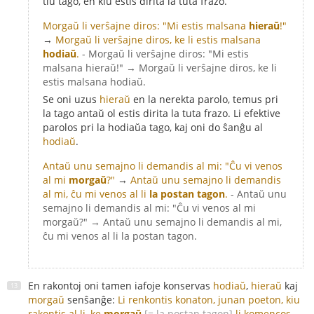
tiu tago, en kiu estis dirita la tuta frazo.
Morgaŭ li verŝajne diros: "Mi estis malsana
hieraŭ
!"
→
Morgaŭ li verŝajne diros, ke li estis malsana
hodiaŭ
.
- Morgaŭ li verŝajne diros: "Mi estis
malsana hieraŭ!" → Morgaŭ li verŝajne diros, ke li
estis malsana hodiaŭ.
Se oni uzus
hieraŭ
en la nerekta parolo, temus pri
la tago antaŭ ol estis dirita la tuta frazo. Li efektive
parolos pri la hodiaŭa tago, kaj oni do ŝanĝu al
hodiaŭ
.
Antaŭ unu semajno li demandis al mi: "Ĉu vi venos
al mi
morgaŭ
?"
→
Antaŭ unu semajno li demandis
al mi, ĉu mi venos al li
la postan tagon
.
- Antaŭ unu
semajno li demandis al mi: "Ĉu vi venos al mi
morgaŭ?" → Antaŭ unu semajno li demandis al mi,
ĉu mi venos al li la postan tagon.
En rakontoj oni tamen iafoje konservas
hodiaŭ
,
hieraŭ
kaj
morgaŭ
senŝanĝe:
Li renkontis konaton, junan poeton, kiu
rakontis al li, ke
morgaŭ
[= la postan tagon]
li komencos