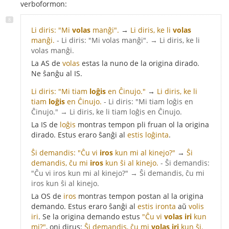
verboformon:
Li diris: "Mi
volas
manĝi".
→
Li diris, ke li
volas
manĝi.
- Li diris: "Mi volas manĝi". → Li diris, ke li
volas manĝi.
La AS de
volas
estas la nuno de la origina dirado.
Ne ŝanĝu al IS.
Li diris: "Mi tiam
loĝis
en Ĉinujo."
→
Li diris, ke li
tiam
loĝis
en Ĉinujo.
- Li diris: "Mi tiam loĝis en
Ĉinujo." → Li diris, ke li tiam loĝis en Ĉinujo.
La IS de
loĝis
montras tempon pli fruan ol la origina
dirado. Estus eraro ŝanĝi al
estis loĝinta
.
Ŝi demandis: "Ĉu vi
iros
kun mi al kinejo?"
→
Ŝi
demandis, ĉu mi
iros
kun ŝi al kinejo.
- Ŝi demandis:
"Ĉu vi iros kun mi al kinejo?" → Ŝi demandis, ĉu mi
iros kun ŝi al kinejo.
La OS de
iros
montras tempon postan al la origina
demando. Estus eraro ŝanĝi al
estis ironta
aŭ
volis
iri
. Se la origina demando estus
"Ĉu vi
volas iri
kun
mi?"
, oni dirus:
Ŝi demandis, ĉu mi
volas iri
kun ŝi.