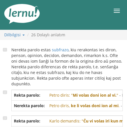
İçerik
Görüntüleme
Men
Dilbilgisi
26
Dolaylı anlatım
Nerekta parolo estas
subfrazo
, kiu rerakontas ies diron,
penson, opinion, decidon, demandon, rimarkon k.s. Ofte
oni devas iom ŝanĝi la formon de la origina diro aŭ penso.
Nerekta parolo diferencas de rekta parolo, t.e. senŝanĝa
citaĵo, kiu ne estas subfrazo, kaj kiu do ne havas
subjunkcion. Rekta parolo ofte aperas inter citiloj kaj post
dupunkto.
Rekta parolo:
Petro diris: "
Mi volas doni ion al vi.
"
- Pet
Nerekta parolo:
Petro diris,
ke li volas doni ion al mi
.
- Pe
Rekta parolo:
Karlo demandis: "
Ĉu vi volas iri kun mi?