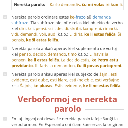
Nerekta parolo:
Karlo demandis,
ĉu mi volas iri kun li
.
- 
Nerekta parolo ordinare estas
ke
-frazo
aŭ
demanda
subfrazo
. Tia subfrazo plej ofte rolas kiel objekto de verbo
kiel
diri
,
krii
,
pensi
,
scii
,
decidi
,
skribi
,
kompreni
,
rimarki
,
vidi
,
demandi
,
voli
,
aŭdi
k.t.p.:
Li diris,
ke li estas feliĉa
.
Ŝi
pensis,
ke ŝi estas feliĉa
.
Nerekta parolo ankaŭ aperas kiel suplemento de vortoj
kiel
penso
,
decido
,
demando
,
timo
k.t.p.:
Li havis la
penson,
ke li estas feliĉa
.
La decido estis,
ke Petro estu
prezidanto
.
Ili faris la demandon,
ĉu ili povas partopreni
.
Nerekta parolo ankaŭ aperas kiel subjekto de
ŝajni
,
esti
evidente
,
esti dube
,
esti klare
,
esti (ne)eble
,
esti verŝajne
k.s.:
Ŝajnis,
ke pluvas
.
Estis evidente,
ke li ne estas feliĉa
.
Verboformoj en nerekta
parolo
En iuj lingvoj oni devas ĉe nerekta parolo iafoje ŝanĝi la
verboformon. En Esperanto oni ĉiam konservas la originan