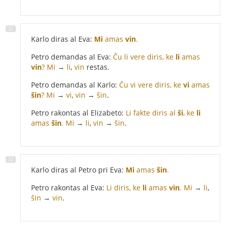
Karlo diras al Eva:
Mi
amas
vin
.
Petro demandas al Eva:
Ĉu li vere diris, ke
li
amas
vin
?
Mi
→
li
,
vin
restas.
Petro demandas al Karlo:
Ĉu vi vere diris, ke
vi
amas
ŝin
?
Mi
→
vi
,
vin
→
ŝin
.
Petro rakontas al Elizabeto:
Li fakte diris al
ŝi
, ke
li
amas
ŝin
.
Mi
→
li
,
vin
→
ŝin
.
Karlo diras al Petro pri Eva:
Mi
amas
ŝin
.
Petro rakontas al Eva:
Li diris, ke
li
amas
vin
.
Mi
→
li
,
ŝin
→
vin
.