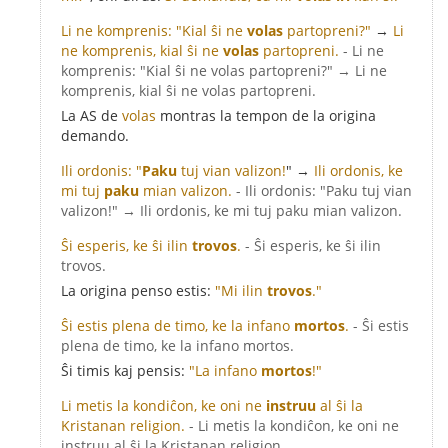
Li ne komprenis: "Kial ŝi ne
volas
partopreni?"
→
Li
ne komprenis, kial ŝi ne
volas
partopreni.
- Li ne
komprenis: "Kial ŝi ne volas partopreni?" → Li ne
komprenis, kial ŝi ne volas partopreni.
La AS de
volas
montras la tempon de la origina
demando.
Ili ordonis: "
Paku
tuj vian valizon!
" →
Ili ordonis, ke
mi tuj
paku
mian valizon.
- Ili ordonis: "Paku tuj vian
valizon!" → Ili ordonis, ke mi tuj paku mian valizon.
Ŝi esperis, ke ŝi ilin
trovos
.
- Ŝi esperis, ke ŝi ilin
trovos.
La origina penso estis:
"Mi ilin
trovos
."
Ŝi estis plena de timo, ke la infano
mortos
.
- Ŝi estis
plena de timo, ke la infano mortos.
Ŝi timis kaj pensis:
"La infano
mortos
!"
Li metis la kondiĉon, ke oni ne
instruu
al ŝi la
Kristanan religion.
- Li metis la kondiĉon, ke oni ne
instruu al ŝi la Kristanan religion.