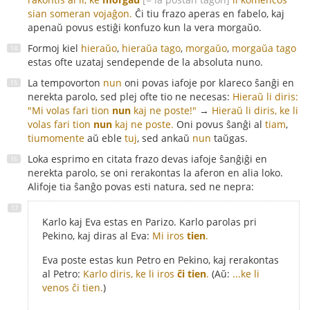
sian someran vojaĝon.
Ĉi tiu frazo aperas en fabelo, kaj
apenaŭ povus estiĝi konfuzo kun la vera morgaŭo.
Formoj kiel
hieraŭo
,
hieraŭa tago
,
morgaŭo
,
morgaŭa tago
estas ofte uzataj sendepende de la absoluta nuno.
La tempovorton
nun
oni povas iafoje por klareco ŝanĝi en
nerekta parolo, sed plej ofte tio ne necesas:
Hieraŭ li diris:
"Mi volas fari tion
nun
kaj ne poste!"
→
Hieraŭ li diris, ke li
volas fari tion
nun
kaj ne poste.
Oni povus ŝanĝi al
tiam
,
tiumomente
aŭ eble
tuj
, sed ankaŭ
nun
taŭgas.
Loka esprimo en citata frazo devas iafoje ŝanĝiĝi en
nerekta parolo, se oni rerakontas la aferon en alia loko.
Alifoje tia ŝanĝo povas esti natura, sed ne nepra:
Karlo kaj Eva estas en Parizo. Karlo parolas pri
Pekino, kaj diras al Eva:
Mi iros
tien
.
Eva poste estas kun Petro en Pekino, kaj rerakontas
al Petro:
Karlo diris, ke li iros
ĉi tien
.
(Aŭ:
...ke li
venos ĉi tien.
)