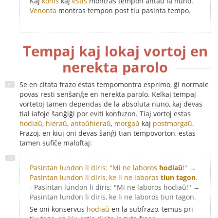
Kaj
konis
kaj
estis
montras tempon antaŭ la nuno.
Venonta
montras tempon post tiu pasinta tempo.
Tempaj kaj lokaj vortoj en
nerekta parolo
Se en citata frazo estas tempomontra esprimo, ĝi normale
povas resti senŝanĝe en nerekta parolo. Kelkaj tempaj
vortetoj tamen dependas de la absoluta nuno, kaj devas
tial iafoje ŝanĝiĝi por eviti konfuzon. Tiaj vortoj estas
hodiaŭ
,
hieraŭ
,
antaŭhieraŭ
,
morgaŭ
kaj
postmorgaŭ
.
Frazoj, en kiuj oni devas ŝanĝi tian tempovorton, estas
tamen sufiĉe maloftaj:
Pasintan lundon li diris: "Mi ne laboros
hodiaŭ
!"
→
Pasintan lundon li diris, ke li ne laboros
tiun tagon
.
- Pasintan lundon li diris: "Mi ne laboros hodiaŭ!" →
Pasintan lundon li diris, ke li ne laboros tiun tagon.
Se oni konservus
hodiaŭ
en la subfrazo, temus pri