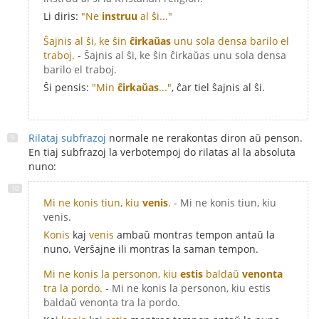
Li diris:
"Ne
instruu
al ŝi..."
Ŝajnis al ŝi, ke ŝin
ĉirkaŭas
unu sola densa barilo el
traboj.
- Ŝajnis al ŝi, ke ŝin ĉirkaŭas unu sola densa
barilo el traboj.
Ŝi pensis:
"Min
ĉirkaŭas
..."
, ĉar tiel ŝajnis al ŝi.
Rilataj subfrazoj
normale ne rerakontas diron aŭ penson.
En tiaj subfrazoj la verbotempoj do rilatas al la absoluta
nuno:
Mi ne konis tiun, kiu
venis
.
- Mi ne konis tiun, kiu
venis.
Konis
kaj
venis
ambaŭ montras tempon antaŭ la
nuno. Verŝajne ili montras la saman tempon.
Mi ne konis la personon, kiu
estis
baldaŭ
venonta
tra la pordo.
- Mi ne konis la personon, kiu estis
baldaŭ venonta tra la pordo.