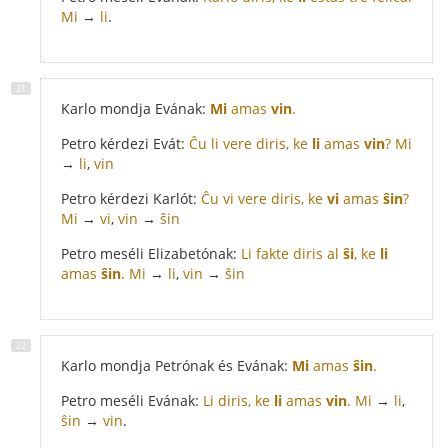
Mi
→
li
.
Karlo mondja Evának:
Mi
amas
vin
.
Petro kérdezi Evát:
Ĉu li vere diris, ke
li
amas
vin
?
Mi
→
li
,
vin
Petro kérdezi Karlót:
Ĉu vi vere diris, ke
vi
amas
ŝin
?
Mi
→
vi
,
vin
→
ŝin
Petro meséli Elizabetónak:
Li fakte diris al
ŝi
, ke
li
amas
ŝin
.
Mi
→
li
,
vin
→
ŝin
Karlo mondja Petrónak és Evának:
Mi
amas
ŝin
.
Petro meséli Evának:
Li diris, ke
li
amas
vin
.
Mi
→
li
,
ŝin
→
vin
.