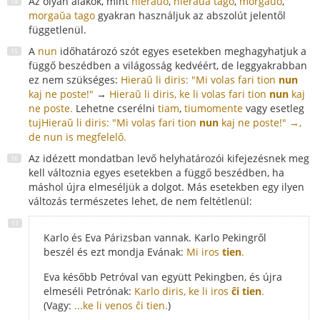
Az olyan alakok, mint
hieraŭo
,
hieraŭa tago
,
morgaŭo
,
morgaŭa tago
gyakran használjuk az abszolút jelentől
függetlenül.
A
nun
időhatározó szót egyes esetekben meghagyhatjuk a
függő beszédben a világosság kedvéért, de leggyakrabban
ez nem szükséges:
Hieraŭ li diris: "Mi volas fari tion
nun
kaj ne poste!"
→
Hieraŭ li diris, ke li volas fari tion
nun
kaj
ne poste.
Lehetne cserélni
tiam
,
tiumomente
vagy esetleg
tuj
Hieraŭ li diris: "Mi volas fari tion
nun
kaj ne poste!"
→,
de
nun
is megfelelő.
Az idézett mondatban levő helyhatározói kifejezésnek meg
kell változnia egyes esetekben a függő beszédben, ha
máshol újra elmeséljük a dolgot. Más esetekben egy ilyen
változás természetes lehet, de nem feltétlenül:
Karlo és Eva Párizsban vannak. Karlo Pekingről
beszél és ezt mondja Evának:
Mi iros
tien
.
Eva később Petróval van együtt Pekingben, és újra
elmeséli Petrónak:
Karlo diris, ke li iros
ĉi tien
.
(Vagy:
...ke li venos ĉi tien.
)