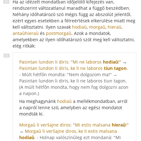
Ha az idézett mondatban időjelölő kifejezés van,
rendszerint változatlanul maradhat a függő beszédben.
Néhány időhatározó szó mégis függ az abszolút jelentől,
ezért egyes esetekben a félreértések elkerülése miatt meg
kell változtatni. Ilyen szavak
hodiaŭ
,
morgaŭ
,
hieraŭ
,
antaŭhieraŭ
és
postmorgaŭ
. Azok a mondatok,
amelyekben az ilyen időhatározó szót meg kell változtatni,
elég ritkák:
Pasintan lundon li diris: "Mi ne laboros
hodiaŭ
!"
→
Pasintan lundon li diris, ke li ne laboros
tiun tagon
.
- Múlt hétfőn mondta: "Nem dolgozom ma!" →
Pasintan lundon li diris, ke li ne laboros tiun tagon.
(A múlt hétfőn mondta, hogy nem fog dolgozni azon
a napon.)
Ha meghagynánk
hodiaŭ
a mellékmondatban, arról
a napról lenne szó, amelyben az egész mondatot
mondták ki.
Morgaŭ li verŝajne diros: "Mi estis malsana
hieraŭ
!"
→
Morgaŭ li verŝajne diros, ke li estis malsana
hodiaŭ
.
- Holnap valószínűleg ezt mondaná: "Mi