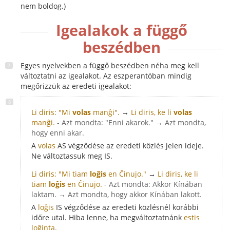
nem boldog.)
Igealakok a függő
beszédben
Egyes nyelvekben a függő beszédben néha meg kell
változtatni az igealakot. Az eszperantóban mindig
megőrizzük az eredeti igealakot:
Li diris: "Mi
volas
manĝi".
→
Li diris, ke li
volas
manĝi.
- Azt mondta: "Enni akarok." → Azt mondta,
hogy enni akar.
A
volas
AS végződése az eredeti közlés jelen ideje.
Ne változtassuk meg IS.
Li diris: "Mi tiam
loĝis
en Ĉinujo."
→
Li diris, ke li
tiam
loĝis
en Ĉinujo.
- Azt mondta: Akkor Kínában
laktam. → Azt mondta, hogy akkor Kínában lakott.
A
loĝis
IS végződése az eredeti közlésnél korábbi
időre utal. Hiba lenne, ha megváltoztatnánk
estis
loĝinta
.