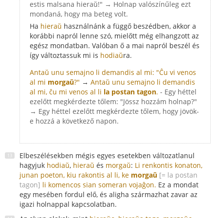
estis malsana hieraŭ!" → Holnap valószínűleg ezt
mondaná, hogy ma beteg volt.
Ha
hieraŭ
használnánk a függő beszédben, akkor a
korábbi napról lenne szó, mielőtt még elhangzott az
egész mondatban. Valóban ő a mai napról beszél és
így változtassuk mi is
hodiaŭ
ra.
Antaŭ unu semajno li demandis al mi: "Ĉu vi venos
al mi
morgaŭ
?"
→
Antaŭ unu semajno li demandis
al mi, ĉu mi venos al li
la postan tagon
.
- Egy héttel
ezelőtt megkérdezte tőlem: "Jössz hozzám holnap?"
→ Egy héttel ezelőtt megkérdezte tőlem, hogy jövök-
e hozzá a következő napon.
Elbeszélésekben mégis egyes esetekben változatlanul
hagyjuk
hodiaŭ
,
hieraŭ
és
morgaŭ
:
Li renkontis konaton,
junan poeton, kiu rakontis al li, ke
morgaŭ
[= la postan
tagon]
li komencos sian someran vojaĝon.
Ez a mondat
egy mesében fordul elő, és aligha származhat zavar az
igazi holnappal kapcsolatban.