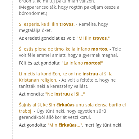
ordonis, ke mi tuj paku mian valizon.
(Megparancsolták, hogy rögtön pakoljam össze a
bőröndömet.)
Ŝi esperis, ke ŝi ilin
trovos
.
- Remélte, hogy
megtalálja őket.
Az eredeti gondolat ez volt:
"Mi ilin
trovos
."
Ŝi estis plena de timo, ke la infano
mortos
.
- Tele
volt félelemmel amiatt, hogy a gyermek meghal.
Félt és azt gondolta:
"La infano
mortos
!"
Li metis la kondiĉon, ke oni ne
instruu
al ŝi la
Kristanan religion.
- Az volt a feltétele, hogy ne
tanítsák neki a keresztény vallást.
Azt mondta:
"Ne
instruu
al ŝi..."
Ŝajnis al ŝi, ke ŝin
ĉirkaŭas
unu sola densa barilo el
traboj.
- Úgy tűnt neki, hogy egyetlen sűrű
gerendákból álló korlát veszi körül.
Azt gondolta:
"Min
ĉirkaŭas
..."
, mert így tűnt neki.