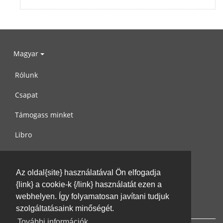
Magyar
Rólunk
Csapat
Támogass minket
Libro
Adatvédelem
Az oldal{site} használatával Ön elfogadja
Használati feltételek
{link} a cookie-k {/link} használatát ezen a
Írj nekünk
webhelyen. Így folyamatosan javítani tudjuk
szolgáltatásaink minőségét.
További információk