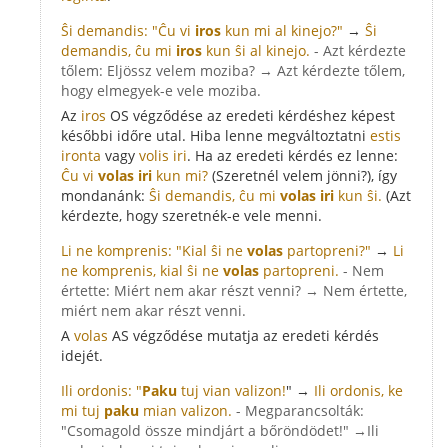
Ŝi demandis: "Ĉu vi
iros
kun mi al kinejo?"
→
Ŝi
demandis, ĉu mi
iros
kun ŝi al kinejo.
- Azt kérdezte
tőlem: Eljössz velem moziba? → Azt kérdezte tőlem,
hogy elmegyek-e vele moziba.
Az
iros
OS végződése az eredeti kérdéshez képest
későbbi időre utal. Hiba lenne megváltoztatni
estis
ironta
vagy
volis iri
. Ha az eredeti kérdés ez lenne:
Ĉu vi
volas iri
kun mi?
(Szeretnél velem jönni?), így
mondanánk:
Ŝi demandis, ĉu mi
volas iri
kun ŝi.
(Azt
kérdezte, hogy szeretnék-e vele menni.
Li ne komprenis: "Kial ŝi ne
volas
partopreni?"
→
Li
ne komprenis, kial ŝi ne
volas
partopreni.
- Nem
értette: Miért nem akar részt venni? → Nem értette,
miért nem akar részt venni.
A
volas
AS végződése mutatja az eredeti kérdés
idejét.
Ili ordonis: "
Paku
tuj vian valizon!
" →
Ili ordonis, ke
mi tuj
paku
mian valizon.
- Megparancsolták:
"Csomagold össze mindjárt a bőröndödet!" →Ili