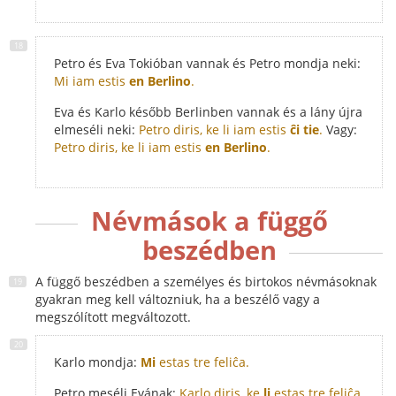
Petro és Eva Tokióban vannak és Petro mondja neki:
Mi iam estis
en Berlino
.
Eva és Karlo később Berlinben vannak és a lány újra
elmeséli neki:
Petro diris, ke li iam estis
ĉi tie
.
Vagy:
Petro diris, ke li iam estis
en Berlino
.
Névmások a függő
beszédben
A függő beszédben a személyes és birtokos névmásoknak
gyakran meg kell változniuk, ha a beszélő vagy a
megszólított megváltozott.
Karlo mondja:
Mi
estas tre feliĉa.
Petro meséli Evának:
Karlo diris, ke
li
estas tre feliĉa.