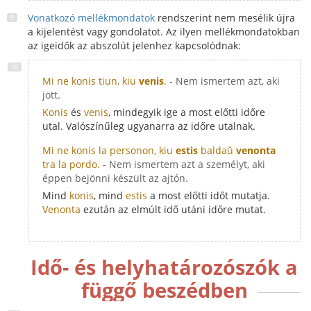
Vonatkozó mellékmondatok
rendszerint nem mesélik újra
a kijelentést vagy gondolatot. Az ilyen mellékmondatokban
az igeidők az abszolút jelenhez kapcsolódnak:
Mi ne konis tiun, kiu
venis
.
- Nem ismertem azt, aki
jött.
Konis
és
venis
, mindegyik ige a most előtti időre
utal. Valószínűleg ugyanarra az időre utalnak.
Mi ne konis la personon, kiu
estis
baldaŭ
venonta
tra la pordo.
- Nem ismertem azt a személyt, aki
éppen bejönni készült az ajtón.
Mind
konis
, mind
estis
a most előtti időt mutatja.
Venonta
ezután az elmúlt idő utáni időre mutat.
Idő- és helyhatározószók a
függő beszédben