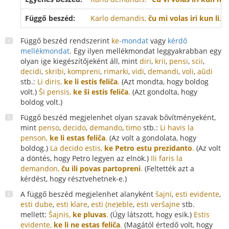
Függő beszéd:
Karlo demandis,
ĉu mi volas iri kun li
.
- 
Függő beszéd rendszerint
ke
-mondat
vagy
kérdő
mellékmondat
. Egy ilyen mellékmondat leggyakrabban egy
olyan ige kiegészítőjeként áll, mint
diri
,
krii
,
pensi
,
scii
,
decidi
,
skribi
,
kompreni
,
rimarki
,
vidi
,
demandi
,
voli
,
aŭdi
stb.:
Li diris,
ke li estis feliĉa
.
(Azt mondta, hogy boldog
volt.)
Ŝi pensis,
ke ŝi estis feliĉa
.
(Azt gondolta, hogy
boldog volt.)
Függő beszéd megjelenhet olyan szavak bővítményeként,
mint
penso
,
decido
,
demando
,
timo
stb.:
Li havis la
penson,
ke li estas feliĉa
.
(Az volt a gondolata, hogy
boldog.)
La decido estis,
ke Petro estu prezidanto
.
(Az volt
a döntés, hogy Petro legyen az elnök.)
Ili faris la
demandon,
ĉu ili povas partopreni
.
(Feltették azt a
kérdést, hogy résztvehetnek-e.)
A függő beszéd megjelenhet alanyként
ŝajni
,
esti evidente
,
esti dube
,
esti klare
,
esti (ne)eble
,
esti verŝajne
stb.
mellett:
Ŝajnis,
ke pluvas
.
(Úgy látszott, hogy esik.)
Estis
evidente,
ke li ne estas feliĉa
.
(Magától értedő volt, hogy