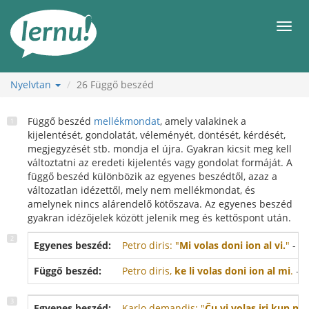
Tartalom
Men
Nyelvtan
26
Függő beszéd
Függő beszéd
mellékmondat
, amely valakinek a
kijelentését, gondolatát, véleményét, döntését, kérdését,
megjegyzését stb. mondja el újra. Gyakran kicsit meg kell
változtatni az eredeti kijelentés vagy gondolat formáját. A
függő beszéd különbözik az egyenes beszédtől, azaz a
változatlan idézettől, mely nem mellékmondat, és
amelynek nincs alárendelő kötőszava. Az egyenes beszéd
gyakran idézőjelek között jelenik meg és kettőspont után.
Egyenes beszéd:
Petro diris: "
Mi volas doni ion al vi.
"
- Pé
Függő beszéd:
Petro diris,
ke li volas doni ion al mi
.
- P
Egyenes beszéd:
Karlo demandis: "
Ĉu vi volas iri kun mi