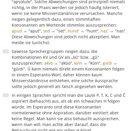
"apsolute". Solche Abweichungen sind prinzipiell niemals
richtig, in der Praxis werden sie jedoch häufig toleriert,
wenn sie keine Missverständnisse verursachen. Manche
neigen gelegentlich dazu, einen stimmhaften
Konsonanten am Wortende stimmlos auszusprechen:
apud
→ "aput",
sed
→ "set",
hund'
→ "hunt",
naz'
→ "nas".
Diese Abweichungen sind jedoch nicht akzeptiert. Man
meide sie tunlichst.
Gewisse Sprechergruppen neigen dazu, die
Kombinationen KV und GV als „kŭ“ bzw. „gŭ“
auszusprechen:
akvo
→ "akŭo",
kvin
→ "kŭin",
gvidi
→
"gŭidi". Ŭ kann niemals direkt einem Konsonanten folgen
in einem Esperanto-Wort, daher können kaum
Missverständnisse entstehen, eine solche Aussprache
sollte jedoch generell als falsch angesehen werden.
In einigen Sprachen spricht man die Laute P, T, K, C und Ĉ
aspiriert (behaucht) aus, als ob ein schwaches H folgen
würde. Im Esperanto sind diese Konsonanten
normalerweise ohne Aspiration, darüber existiert aber
keine Regel. Man kann sie also behaucht aussprechen,
wenn man will, man achte aber darauf, dass die
Behauchung nicht wie ein volles H klingt.