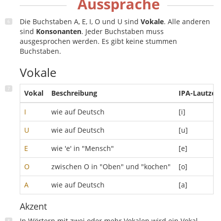
Aussprache
Die Buchstaben A, E, I, O und U sind
Vokale
. Alle anderen
sind
Konsonanten
. Jeder Buchstaben muss
ausgesprochen werden. Es gibt keine stummen
Buchstaben.
Vokale
Vokal
Beschreibung
IPA-Lautzei
I
wie auf Deutsch
[i]
U
wie auf Deutsch
[u]
E
wie 'e' in "Mensch"
[e]
O
zwischen O in "Oben" und "kochen"
[o]
A
wie auf Deutsch
[a]
Akzent
In Wörtern mit zwei oder mehr Vokalen wird ein Vokal