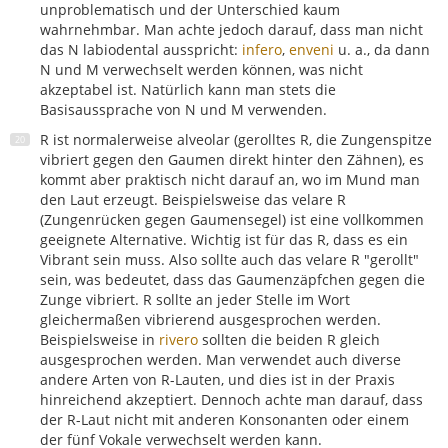
unproblematisch und der Unterschied kaum
wahrnehmbar. Man achte jedoch darauf, dass man nicht
das N labiodental ausspricht:
infero
,
enveni
u. a., da dann
N und M verwechselt werden können, was nicht
akzeptabel ist. Natürlich kann man stets die
Basisaussprache von N und M verwenden.
R ist normalerweise alveolar (gerolltes R, die Zungenspitze
vibriert gegen den Gaumen direkt hinter den Zähnen), es
kommt aber praktisch nicht darauf an, wo im Mund man
den Laut erzeugt. Beispielsweise das velare R
(Zungenrücken gegen Gaumensegel) ist eine vollkommen
geeignete Alternative. Wichtig ist für das R, dass es ein
Vibrant sein muss. Also sollte auch das velare R "gerollt"
sein, was bedeutet, dass das Gaumenzäpfchen gegen die
Zunge vibriert. R sollte an jeder Stelle im Wort
gleichermaßen vibrierend ausgesprochen werden.
Beispielsweise in
rivero
sollten die beiden R gleich
ausgesprochen werden. Man verwendet auch diverse
andere Arten von R-Lauten, und dies ist in der Praxis
hinreichend akzeptiert. Dennoch achte man darauf, dass
der R-Laut nicht mit anderen Konsonanten oder einem
der fünf Vokale verwechselt werden kann.