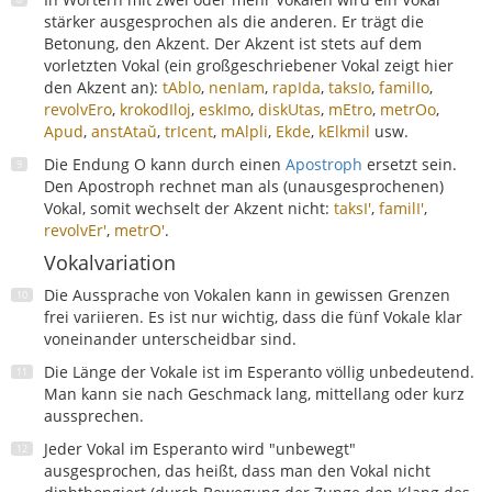
stärker ausgesprochen als die anderen. Er trägt die
Betonung, den Akzent. Der Akzent ist stets auf dem
vorletzten Vokal (ein großgeschriebener Vokal zeigt hier
den Akzent an):
tAblo
,
nenIam
,
rapIda
,
taksIo
,
familIo
,
revolvEro
,
krokodIloj
,
eskImo
,
diskUtas
,
mEtro
,
metrOo
,
Apud
,
anstAtaŭ
,
trIcent
,
mAlpli
,
Ekde
,
kElkmil
usw.
Die Endung O kann durch einen
Apostroph
ersetzt sein.
Den Apostroph rechnet man als (unausgesprochenen)
Vokal, somit wechselt der Akzent nicht:
taksI'
,
familI'
,
revolvEr'
,
metrO'
.
Vokalvariation
Die Aussprache von Vokalen kann in gewissen Grenzen
frei variieren. Es ist nur wichtig, dass die fünf Vokale klar
voneinander unterscheidbar sind.
Die Länge der Vokale ist im Esperanto völlig unbedeutend.
Man kann sie nach Geschmack lang, mittellang oder kurz
aussprechen.
Jeder Vokal im Esperanto wird "unbewegt"
ausgesprochen, das heißt, dass man den Vokal nicht