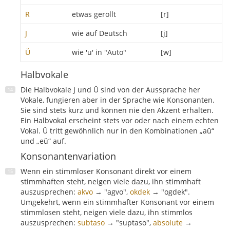
R
etwas gerollt
[r]
J
wie auf Deutsch
[j]
Ŭ
wie 'u' in "Auto"
[w]
Halbvokale
Die Halbvokale J und Ŭ sind von der Aussprache her
Vokale, fungieren aber in der Sprache wie Konsonanten.
Sie sind stets kurz und können nie den Akzent erhalten.
Ein Halbvokal erscheint stets vor oder nach einem echten
Vokal. Ŭ tritt gewöhnlich nur in den Kombinationen „aŭ“
und „eŭ“ auf.
Konsonantenvariation
Wenn ein stimmloser Konsonant direkt vor einem
stimmhaften steht, neigen viele dazu, ihn stimmhaft
auszusprechen:
akvo
→ "agvo",
okdek
→ "ogdek".
Umgekehrt, wenn ein stimmhafter Konsonant vor einem
stimmlosen steht, neigen viele dazu, ihn stimmlos
auszusprechen:
subtaso
→ "suptaso",
absolute
→