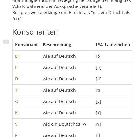
diphthongiert (durch Bewegung der Zunge den Klang des
Vokals während der Aussprache verändert).
Beispielsweise erklinge ein E nicht als "ej", ein O nicht als
"oŭ".
Konsonanten
Konsonant
Beschreibung
IPA-Lautzeichen
B
wie auf Deutsch
[b]
P
wie auf Deutsch
[p]
D
wie auf Deutsch
[d]
T
wie auf Deutsch
[t]
G
wie auf Deutsch
[g]
K
wie auf Deutsch
[k]
V
wie ein Deutsches 'W'
[v]
F
wie auf Deutsch
[f]