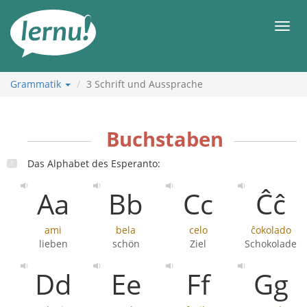
Zum
Inhalt
Men
Grammatik
3
Schrift und Aussprache
Buchstaben
Das Alphabet des Esperanto:
Aa
Bb
Cc
Ĉĉ
ami
bela
celo
ĉokolado
lieben
schön
Ziel
Schokolade
Dd
Ee
Ff
Gg