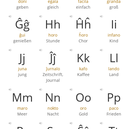
doni
egala
facila
granda
geben
gleich
einfach
groß
Ĝĝ
Hh
Ĥĥ
Ii
ĝui
horo
ĥoro
infano
genießen
Stunde
Chor
Kind
Jj
Ĵĵ
Kk
Ll
juna
ĵurnalo
kafo
lando
jung
Zeitschrift,
Kaffee
Land
Journal
Mm
Nn
Oo
Pp
maro
nokto
oro
paco
Meer
Nacht
Gold
Frieden