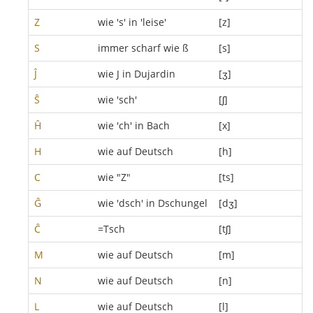
Z
wie 's' in 'leise'
[z]
S
immer scharf wie ß
[s]
Ĵ
wie J in Dujardin
[ʒ]
Ŝ
wie 'sch'
[ʃ]
Ĥ
wie 'ch' in Bach
[x]
H
wie auf Deutsch
[h]
C
wie "Z"
[ts]
Ĝ
wie 'dsch' in Dschungel
[dʒ]
Ĉ
=Tsch
[tʃ]
M
wie auf Deutsch
[m]
N
wie auf Deutsch
[n]
L
wie auf Deutsch
[l]