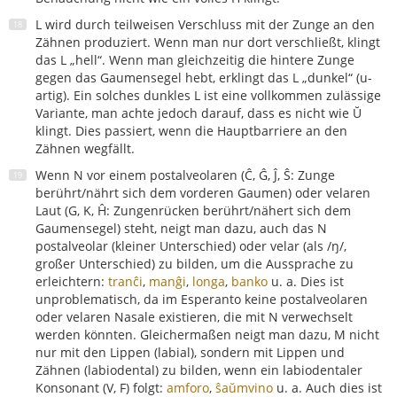
L wird durch teilweisen Verschluss mit der Zunge an den
Zähnen produziert. Wenn man nur dort verschließt, klingt
das L „hell“. Wenn man gleichzeitig die hintere Zunge
gegen das Gaumensegel hebt, erklingt das L „dunkel“ (u-
artig). Ein solches dunkles L ist eine vollkommen zulässige
Variante, man achte jedoch darauf, dass es nicht wie Ŭ
klingt. Dies passiert, wenn die Hauptbarriere an den
Zähnen wegfällt.
Wenn N vor einem postalveolaren (Ĉ, Ĝ, Ĵ, Ŝ: Zunge
berührt/nährt sich dem vorderen Gaumen) oder velaren
Laut (G, K, Ĥ: Zungenrücken berührt/nähert sich dem
Gaumensegel) steht, neigt man dazu, auch das N
postalveolar (kleiner Unterschied) oder velar (als /ŋ/,
großer Unterschied) zu bilden, um die Aussprache zu
erleichtern:
tranĉi
,
manĝi
,
longa
,
banko
u. a. Dies ist
unproblematisch, da im Esperanto keine postalveolaren
oder velaren Nasale existieren, die mit N verwechselt
werden könnten. Gleichermaßen neigt man dazu, M nicht
nur mit den Lippen (labial), sondern mit Lippen und
Zähnen (labiodental) zu bilden, wenn ein labiodentaler
Konsonant (V, F) folgt:
amforo
,
ŝaŭmvino
u. a. Auch dies ist