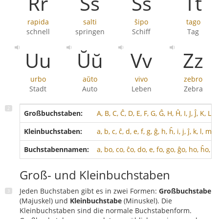
Rr
Ss
Ŝŝ
Tt
rapida
salti
ŝipo
tago
schnell
springen
Schiff
Tag
Uu
Ŭŭ
Vv
Zz
urbo
aŭto
vivo
zebro
Stadt
Auto
Leben
Zebra
Großbuchstaben:
A, B, C, Ĉ, D, E, F, G, Ĝ, H, Ĥ, I, J, Ĵ, K, L,
Kleinbuchstaben:
a, b, c, ĉ, d, e, f, g, ĝ, h, ĥ, i, j, ĵ, k, l, m, 
Buchstabennamen:
a, bo, co, ĉo, do, e, fo, go, ĝo, ho, ĥo, i, 
Groß- und Kleinbuchstaben
Jeden Buchstaben gibt es in zwei Formen:
Großbuchstabe
(Majuskel) und
Kleinbuchstabe
(Minuskel). Die
Kleinbuchstaben sind die normale Buchstabenform.