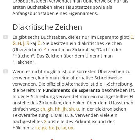
Großbuchstaben verwendet man üblicherweise nur als
ersten Buchstaben eines Hauptsatzes sowie als
Anfangsbuchstaben eines Eigennamens.
Diakritische Zeichen
Es gibt sechs Buchstaben, die es nur im Esperanto gibt:
Ĉ,
Ĝ, Ĥ, Ĵ, Ŝ
kaj
Ŭ
. Sie besitzen ein diakritisches Zeichen
(Überzeichen).
^
nennt man Zirkumflex, "Dach" oder
"Hütchen". Das Zeichen über dem U nennt man
"Häkchen".
Wenn es nicht möglich ist, die korrekten Überzeichen zu
verwenden, kann man eine alternative Schreibweise
verwenden. Die offizielle Alternative ist die H-Schreibung,
die bereits im
Fundamento de Esperanto
beschrieben ist.
In der H-Schreibung verwendet man ein nachgestelltes H
anstelle des Zirkumflex, den Haken über dem U lässt man
einfach weg:
ch, gh, hh, jh, sh, u
. In der elektronischen
Textverarbeitung, E-Mail u. ä. verwenden viele ein
nachgestelltes
X
anstelle des Zirkumflex und des
Häkchens:
cx, gx, hx, jx, sx, ux
.