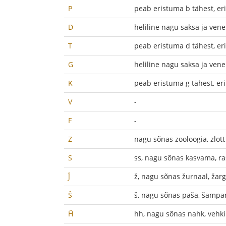
P
peab eristuma b tähest, eri
D
heliline nagu saksa ja vene
T
peab eristuma d tähest, eri
G
heliline nagu saksa ja vene
K
peab eristuma g tähest, eri
V
-
F
-
Z
nagu sõnas zooloogia, zlott
S
ss, nagu sõnas kasvama, ra
Ĵ
ž, nagu sõnas žurnaal, žar
Ŝ
š, nagu sõnas paša, šampa
Ĥ
hh, nagu sõnas nahk, vehk