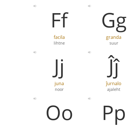
Ff
Gg
facila
granda
lihtne
suur
Jj
Ĵĵ
juna
ĵurnalo
noor
ajaleht
Oo
Pp