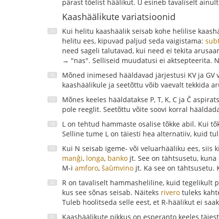
pärast tõelist häälikut. Ŭ esineb tavaliselt ainul
Kaashäälikute variatsioonid
Kui helitu kaashäälik seisab kohe helilise kaas
helitu ees, kipuvad paljud seda vaigistama:
sub
need sageli talutavad, kui need ei tekita arus
→ "nas". Selliseid muudatusi ei aktsepteerita. Ne
Mõned inimesed hääldavad järjestusi KV ja GV va
kaashäälikule ja seetõttu võib vaevalt tekkida ar
Mõnes keeles hääldatakse P, T, K, C ja Ĉ aspirat
pole reeglit. Seetõttu võite soovi korral hääldada
L on tehtud hammaste osalise tõkke abil. Kui tõk
Selline tume L on täiesti hea alternatiiv, kuid 
Kui N seisab igeme- või veluarhääliku ees, sii
manĝi
,
longa
,
banko
jt. See on tähtsusetu, kuna
M-i
amforo
,
ŝaŭmvino
jt. Ka see on tähtsusetu. 
R on tavaliselt hammasheliline, kuid tegelikult p
kus see sõnas seisab. Näiteks
rivero
tuleks kah
Tuleb hoolitseda selle eest, et R-häälikut ei saa
Kaashäälikute pikkus on esperanto keeles täiest