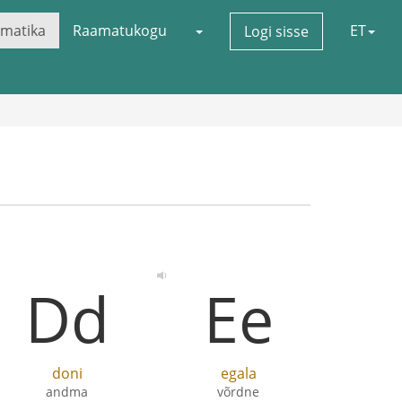
matika
Raamatukogu
ET
Logi sisse
Dd
Ee
doni
egala
andma
võrdne