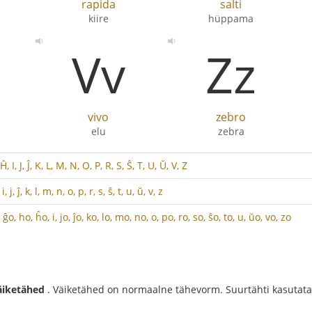
rapida
salti
kiire
hüppama
Vv
Zz
vivo
zebro
elu
zebra
Ĥ, I, J, Ĵ, K, L, M, N, O, P, R, S, Ŝ, T, U, Ŭ, V, Z
i, j, ĵ, k, l, m, n, o, p, r, s, ŝ, t, u, ŭ, v, z
 ĝo, ho, ĥo, i, jo, ĵo, ko, lo, mo, no, o, po, ro, so, ŝo, to, u, ŭo, vo, zo
äiketähed
. Väiketähed on normaalne tähevorm. Suurtähti kasutataks