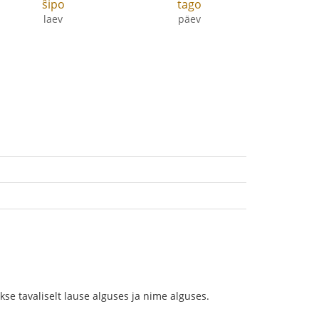
ŝipo
tago
laev
päev
e tavaliselt lause alguses ja nime alguses.