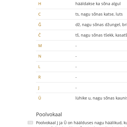
H
hääldakse ka sõna algul
C
ts, nagu sõnas katse, luts
Ĝ
dž, nagu sõnas džungel, br
Ĉ
tš, nagu sõnas tšekk, kasat
M
-
N
-
L
-
R
-
J
-
Ŭ
lühike u, nagu sõnas kauni
Poolvokaal
Poolvokaal J ja Ŭ on häälduses nagu häälikud, ku