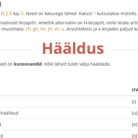
)
 Ĥ, Ĵ, Ŝ
kaj
Ŭ
. Need on katusega tähed. Katust
^
kutsutakse mütsiks.
tiivset kirjapilti. Ametlik alternatiiv on H-kirjapilt, mille leiate arti
äb muutmata:
ch, gh, hh, jh, sh, u
. Arvutitekstis ja e-kirjades paljud
Hääldus
ähed on
konsonandid
. Kõik tähed tuleb välja hääldada.
IF
[i]
lhäälikud
[u]
d
[e]
ud
[o]