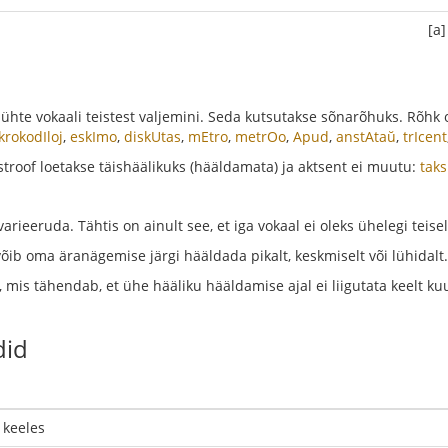
[a]
te vokaali teistest valjemini. Seda kutsutakse sõnarõhuks. Rõhk on 
krokodIloj
,
eskImo
,
diskUtas
,
mEtro
,
metrOo
,
Apud
,
anstAtaŭ
,
trIcent
stroof loetakse täishäälikuks (hääldamata) ja aktsent ei muutu:
taks
rieeruda. Tähtis on ainult see, et iga vokaal ei oleks ühelegi teisele
võib oma äranägemise järgi hääldada pikalt, keskmiselt või lühidalt.
, mis tähendab, et ühe hääliku hääldamise ajal ei liigutata keelt ku
did
 keeles