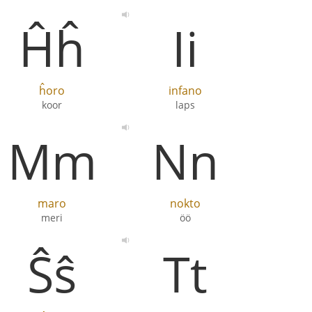
Ĥĥ
Ii
ĥoro
infano
koor
laps
Mm
Nn
maro
nokto
meri
öö
Ŝŝ
Tt