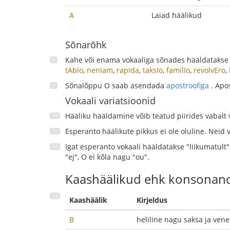
A
Laiad häälikud
Sõnarõhk
Kahe või enama vokaaliga sõnades hääldatakse üh
tAblo
,
nenIam
,
rapIda
,
taksIo
,
familIo
,
revolvEro
,
Sõnalõppu O saab asendada
apostroofiga
. Apo
Vokaali variatsioonid
Hääliku hääldamine võib teatud piirides vabalt va
Esperanto häälikute pikkus ei ole oluline. Neid 
Igat esperanto vokaali hääldatakse "liikumatult"
"ej", O ei kõla nagu "ou".
Kaashäälikud ehk konsonan
Kaashäälik
Kirjeldus
B
heliline nagu saksa ja vene