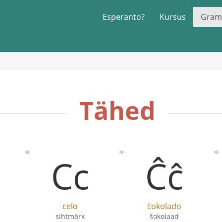
Esperanto?
Kursus
Gram
Tähed
Cc
Ĉĉ
celo
ĉokolado
sihtmärk
šokolaad