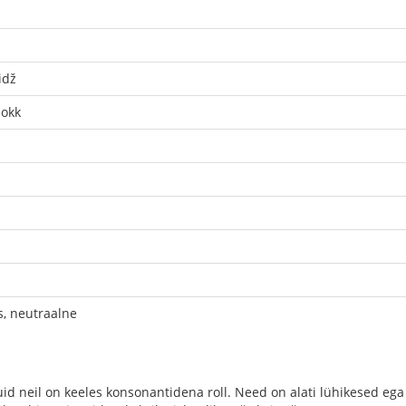
idž
šokk
s, neutraalne
id neil on keeles konsonantidena roll. Need on alati lühikesed ega 