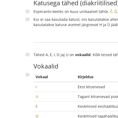
Katusega tähed (diakriitilised
Esperanto keeles on kuus unikaalset tähte.
Ĉ, Ĝ,
Kui ei saa kasutada katust, siis kasutatakse alterna
kasutatakse katuse asemel järgnevat H ja Ŭ jä
Tähed A, E, I, O jaj U on
vokaalid
. Kõik teised t
Vokaalid
Vokaal
Kirjeldus
I
Eest kitsenevad
U
Tagant kitsenevad poo
E
Keskmised eeshääliku
O
Keskmised tagahäälik