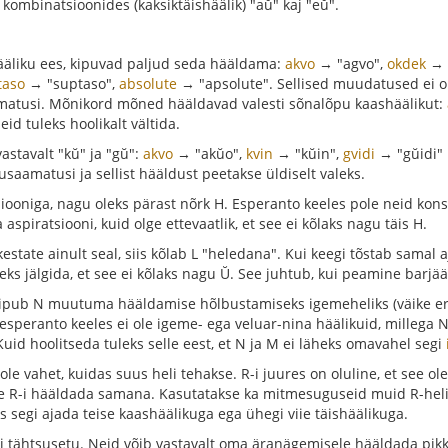
t kombinatsioonides (kaksiktäishäälik) "aŭ" kaj "eŭ".
hääliku ees, kipuvad paljud seda hääldama:
akvo
→ "agvo",
okdek
→ "
taso
→ "suptaso",
absolute
→ "apsolute". Sellised muudatused ei ol
aamatusi. Mõnikord mõned hääldavad valesti sõnalõpu kaashäälikut:
id tuleks hoolikalt vältida.
stavalt "kŭ" ja "gŭ":
akvo
→ "akŭo",
kvin
→ "kŭin",
gvidi
→ "gŭidi" 
usaamatusi ja sellist hääldust peetakse üldiselt valeks.
siooniga, nagu oleks pärast nõrk H. Esperanto keeles pole neid konso
 aspiratsiooni, kuid olge ettevaatlik, et see ei kõlaks nagu täis H.
estate ainult seal, siis kõlab L "heledana". Kui keegi tõstab samal a
tuleks jälgida, et see ei kõlaks nagu Ŭ. See juhtub, kui peamine bar
s kipub N muutuma hääldamise hõlbustamiseks igemeheliks (väike eri
 esperanto keeles ei ole igeme- ega veluar-nina häälikuid, millega
Kuid hoolitseda tuleks selle eest, et N ja M ei läheks omavahel segi
ole vahet, kuidas suus heli tehakse. R-i juures on oluline, et see ole
te R-i hääldada samana. Kasutatakse ka mitmesuguseid muid R-helid
ks segi ajada teise kaashäälikuga ega ühegi viie täishäälikuga.
i tähtsusetu. Neid võib vastavalt oma äranägemisele hääldada pikk