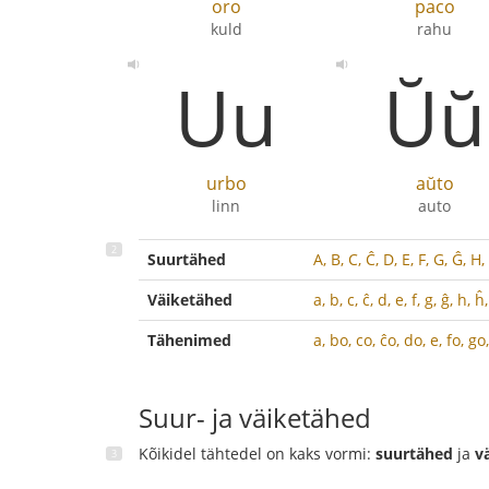
oro
paco
kuld
rahu
Uu
Ŭŭ
urbo
aŭto
linn
auto
Suurtähed
A, B, C, Ĉ, D, E, F, G, Ĝ, H, 
Väiketähed
a, b, c, ĉ, d, e, f, g, ĝ, h, ĥ, 
Tähenimed
a, bo, co, ĉo, do, e, fo, go,
Suur- ja väiketähed
Kõikidel tähtedel on kaks vormi:
suurtähed
ja
v