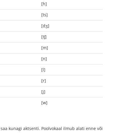
[h]
[ts]
[dʒ]
[tʃ]
[m]
[n]
[l]
[r]
[j]
[w]
saa kunagi aktsenti. Poolvokaal ilmub alati enne või