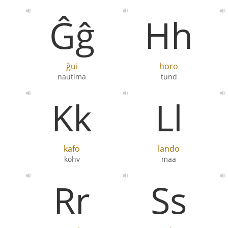
Ĝĝ
Hh
ĝui
horo
nautima
tund
Kk
Ll
kafo
lando
kohv
maa
Rr
Ss