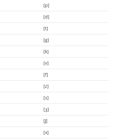
[p]
[d]
[t]
[g]
[k]
[v]
[f]
[z]
[s]
[ʒ]
[ʃ]
[x]