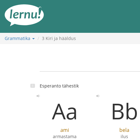
Sisu
juurde
Grammatika
3
Kiri ja hääldus
Esperanto tähestik
Aa
Bb
ami
bela
armastama
ilus