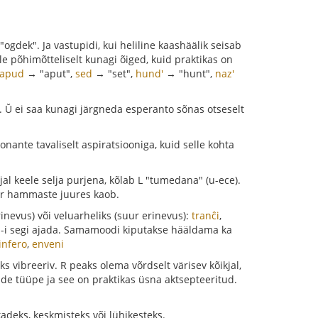
ogdek". Ja vastupidi, kui heliline kaashäälik seisab
e põhimõtteliselt kunagi õiged, kuid praktikas on
apud
→ "aput",
sed
→ "set",
hund'
→ "hunt",
naz'
. Ŭ ei saa kunagi järgneda esperanto sõnas otseselt
nante tavaliselt aspiratsiooniga, kuid selle kohta
jal keele selja purjena, kõlab L "tumedana" (u-ece).
jäär hammaste juures kaob.
nevus) või veluarheliks (suur erinevus):
tranĉi
,
 N-i segi ajada. Samamoodi kiputakse hääldama ka
infero
,
enveni
ks vibreeriv. R peaks olema võrdselt värisev kõikjal,
e tüüpe ja see on praktikas üsna aktsepteeritud.
adeks, keskmisteks või lühikesteks.