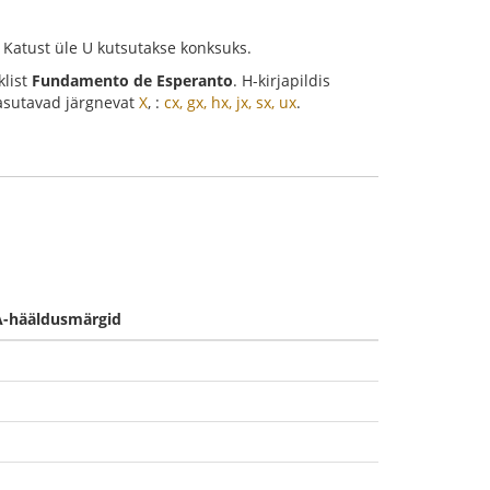
 Katust üle U kutsutakse konksuks.
klist
Fundamento de Esperanto
. H-kirjapildis
 kasutavad järgnevat
X
, :
cx, gx, hx, jx, sx, ux
.
A-hääldusmärgid