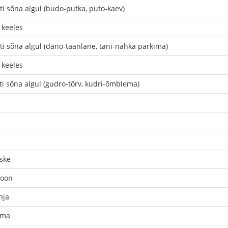
ti sõna algul (budo-putka, puto-kaev)
 keeles
ti sõna algul (dano-taanlane, tani-nahka parkima)
 keeles
ti sõna algul (gudro-tõrv, kudri-õmblema)
ske
goon
nja
ima