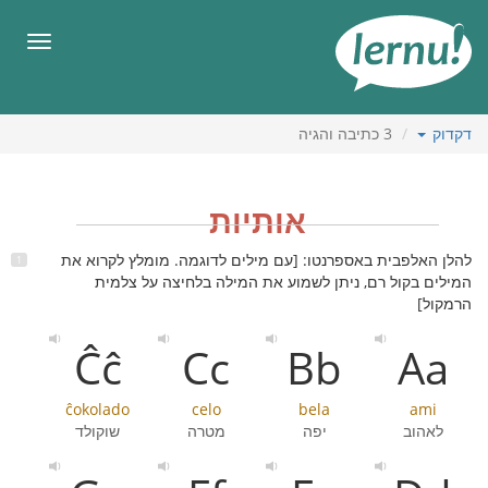
תוכן
עניינים
תפריט
דקדוק
3
כתיבה והגיה
אותיות
להלן האלפבית באספרנטו: [עם מילים לדוגמה. מומלץ לקרוא את
המילים בקול רם, ניתן לשמוע את המילה בלחיצה על צלמית
הרמקול]
Ĉĉ
Cc
Bb
Aa
ĉokolado
celo
bela
ami
לאהוב
יפה
מטרה
שוקולד