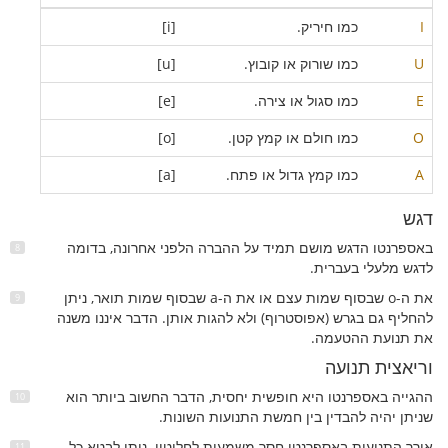
I
כמו חיריק.
[i]
U
כמו שורוק או קובוץ.
[u]
E
כמו סגול או צירה.
[e]
O
כמו חולם או קמץ קטן.
[o]
A
כמו קמץ גדול או פתח.
[a]
דגש
באספרנטו הדגש מושם תמיד על ההברה הלפני אחרונה, בדומה
לדגש מלעלי בעברית.
את ה-o שבסוף שמות עצם או את ה-a שבסוף שמות תואר, ניתן
להחליף גם בגרש (אפוסטרוף) ולא להגות אותן. הדבר איננו משנה
את תנועת ההטעמה.
וריאצית תנועה
ההגייה באספרנטו היא חופשית יחסית, הדבר החשוב ביותר הוא
שניתן יהיה להבדין בין חמשת התנועות השונות.
אורך התנועות באספרנטו חסר משמעות לחלוטין. ניתן לבטא כל