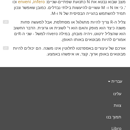
מצב שבוא נבטא את N כתנועת שפתיים-שניים:
infero
,
enveni
וכו
', כי אז N ו- M עשויים להיעשות בילתי נבדלים. כמובן שאפשר ונכון
תמיד להשתמש בהגייה הבסיסית של N ו-M.
צליל ה-R צריך להיות מתגלגל או מסתלסת, אבל למעשה פחות
משנה כיצד הוא מופק והאם הוא ר' לשונית או גרונית. הדבר החשוב
הוא שהצליל ירטוט, ויהיה מובחן. במילה rivero למשל - שני ה-Rים
אמורים להיות מבוטאים באותו האופן.
אורכם של עיצורים באספרנטו לחלוטין אינו משנה. הם יכולים להיות
מבוטאים באופן ארוך, קצר, או איפשהו באמצע.
עברית
עלינו
צוות
תמוך בנו
Libro