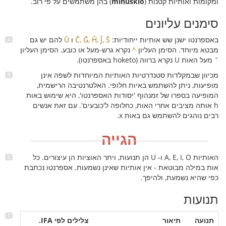
ומקומות ואותיות קטנות (
minusklo
) בהן משתמשים על פי רוב.
סימנים עליונים
באספרנטו ישנן שש אותיות ייחודיות:
Ĉ, Ĝ, Ĥ, Ĵ, Ŝ
ו
Ŭ
להם יש גם
מבטא מיוחד. הסימן העליון
^
נקרא גרש-מעל או כובע. הסימן העליון
˘ מעל האות U נקרא ברווה (hoketo באספרנטו).
מכיוון שבמקלדות סטנדרטיות האותיות המיוחדות לשפה אינן
מופיעות, ניתן להשתמש באיות חלופי. האלטרנטיבה הרישמית,
המופיעה בספרו של זמנהוף 'יסודות האספרנטו', היא שימוש באות
h אותה מציבים אחרי האות, כחלופה ל'כובעים'. עם זאת אנשים
רבים נוהגים להשתמש גם באות x.
הגייה
האותיות A, E, I, O ו- U הן תנועות, ויתר האוציות הן עיצורים. כל
אות במילה מבוטאת - אין אותיות שאינן נשמעות. אספרנטו נכתבת
כפי שהיא נשמעת, ולהיפך.
תנועות
תנועה
תיאור
צלילים לפי IFA.