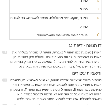
N
כמו נ.
L
כמו ל.
R
כמו ר (חזקה, רצוי מתגלגלת. אפשר להשתמש בר' לשונית או גרונ
J
כמו י.
duonvokalo malvasta malantaŭa
Ŭ
דו תנועה - דיפתונג
האות J נשמעת כמו האות י' בעברית, והאות Ŭ מזכירה בצלילה את
האות W באנגלית. הן נהגות בהגיה קצרה, ולעולם אינן דגושות. הן
יופיעו תמיד אחרי או לפני תנועה. ŭ מופיעה על פי רוב רק בצירופים
eŭ ו- aŭ. ישנן מילים בודדות באספרנטו שמתחילות באות ŭ.
וריאציות עיצורים
לעיתים כאשר יש עיצור שלפניו תנועה, יש נטיה לשבש אותו, לדוגמה
האות K אחרי עיצור נוטה להשמע מעט כמו האות G, האות P נוטה
להשמע כמו האות B, והאות D נוטה להשמע כמו האות T. זו בעיקרון
הגייה לא נכונה, אבל כל עוד היא לא גורמת לבלבול במילה היא
נחשבת לנסבלת, אבל צריך להמנע ממנה כשהיא מייצרת בלבול.