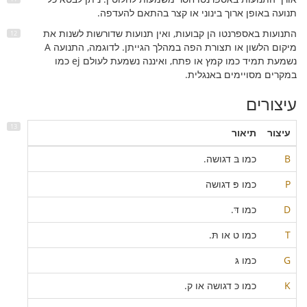
תנועה באופן ארוך בינוני או קצר בהתאם להעדפה.
התנועות באספרנטו הן קבועות, ואין תנועות שדורשות לשנות את
מיקום הלשון או תצורת הפה במהלך הגייתן. לדוגמה, התנועה A
נשמעת תמיד כמו קמץ או פתח, ואיננה נשמעת לעולם ej כמו
במקרים מסויימים באנגלית.
עיצורים
עיצור
תיאור
B
כמו בּ דגושה.
P
כמו פּ דגושה
D
כמו דּ.
T
כמו ט או תּ.
G
כמו גּ
K
כמו כּ דגושה או ק.