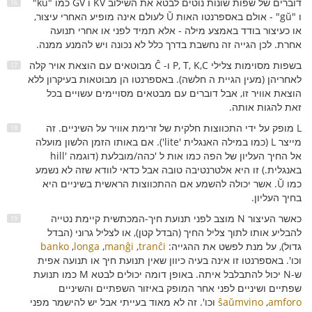
דוברים של שפות שונות נוטים לבטא את השילוב KV ו GV כמו "kŭ"
ו "gŭ" - אולם באספרנטו האות Ŭ לעולם אינה מופיע האחרי עיצור,
או כעיצור בודד באמצע מילה - אלא תמיד לפני או אחרי תנועה
אחרת. לכן הגייה זה נחשבת בדרך כלל לא נכונה ויש להמנע ממנה.
בשפות מסוימות צלילי P, T, K,C ו- Ĉ מבוטאים עם הוצאת אויר קלה
לאחריהן (מעין הגיית ה חלשה). באספרנטו הן מבוטאות בעיקרון ללא
הוצאת אוויר זו, אבל דוברים עם מבטאים מסויימים עשויים בכל
זאת להגות אותה.
L מופק על ידי התכווצות חלקית של זרימת אוויר על השיניים. זה
מייצר L (כמו במילה האנגלית 'lite'). אם באותו הזמן הלשון מועלה
אל החיך העליון של הפה כמו אות ל 'כהה/מובלעת (דוגמה 'hill
באנגלית.) זו היא אלטרנטיבה טובה אבל כדאי לוודא שזה לא נשמע
כמו Ŭ. אשר יכולה להשמע אם ההתכווצות הראשית בשיניים היא
בחיך העליון.
כאשר העיצור N מוצב לפני תנועת חיך-המכתשית קיימת נטייה
להבליע אותו לתוך צליל החיך (הבדל קטן), או לצליל גרוני (הבדל
גדול), על מנת לפשט את ההגייה:
tranĉi
,
manĝi
,
longa
,
banko
וכו'. באספרנטו זו אינה בעיה כיוון שאין תנועת חיך או תנועה אפית
ש-N יכול להתבלבל איתה. באופן דומה יכולים לבטא M כמו תנועת
שפתיים ושיניים לפני אחר המופק באיזור השפתיים והשיניים
amforo
,
ŝaŭmvino
וכו'. זה לא מאוד בעייתי אבל יש להישמר מפני