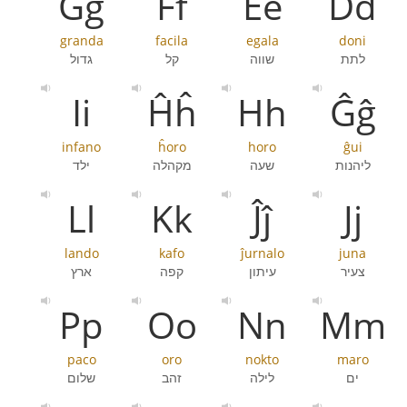
Gg
Ff
Ee
Dd
granda
facila
egala
doni
לתת
שווה
קל
גדול
Ii
Ĥĥ
Hh
Ĝĝ
infano
ĥoro
horo
ĝui
ליהנות
שעה
מקהלה
ילד
Ll
Kk
Ĵĵ
Jj
lando
kafo
ĵurnalo
juna
צעיר
עיתון
קפה
ארץ
Pp
Oo
Nn
Mm
paco
oro
nokto
maro
ים
לילה
זהב
שלום