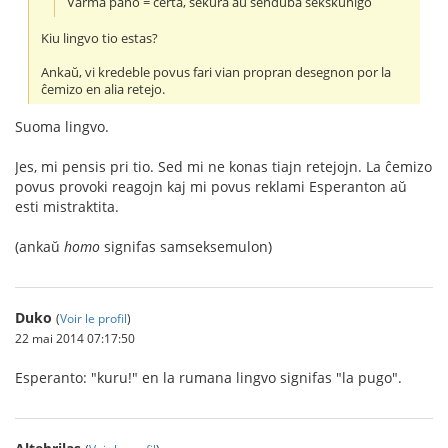
Varma pano = certa, sekura aŭ senduba sekskuniĝo
Kiu lingvo tio estas?
Ankaŭ, vi kredeble povus fari vian propran desegnon por la
ĉemizo en alia retejo.
Suoma lingvo.
Jes, mi pensis pri tio. Sed mi ne konas tiajn retejojn. La ĉemizo
povus provoki reagojn kaj mi povus reklami Esperanton aŭ
esti mistraktita.
(ankaŭ
homo
signifas samseksemulon)
Duko
(
Voir le profil
)
22 mai 2014 07:17:50
Esperanto: "kuru!" en la rumana lingvo signifas "la pugo".