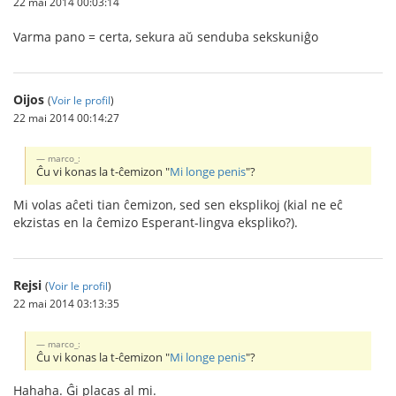
22 mai 2014 00:03:14
Varma pano = certa, sekura aŭ senduba sekskuniĝo
Oijos
(
Voir le profil
)
22 mai 2014 00:14:27
marco_:
Ĉu vi konas la t-ĉemizon "
Mi longe penis
"?
Mi volas aĉeti tian ĉemizon, sed sen eksplikoj (kial ne eĉ
ekzistas en la ĉemizo Esperant-lingva ekspliko?).
Rejsi
(
Voir le profil
)
22 mai 2014 03:13:35
marco_:
Ĉu vi konas la t-ĉemizon "
Mi longe penis
"?
Hahaha. Ĝi placas al mi.