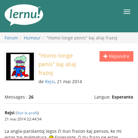
Aller
au
Men
contenu
Forum
Humour
"Homo longe penis" kaj aliaj frazoj
"Homo longe
Répondre
penis" kaj aliaj
frazoj
de
Rejsi
, 21 mai 2014
Messages :
26
Langue:
Esperanto
Rejsi
(
Voir le profil
)
21 mai 2014 22:44:54
La angla-parolantoj legos ĉi tiun frazon kaj pensos, ke mi
estas tre malmatura.
Esperante, ĉi tiu frazo ne estas