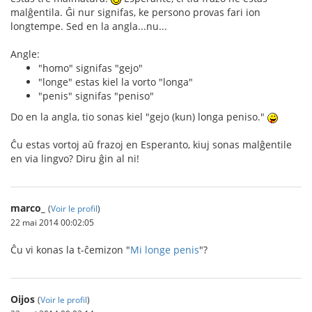
malĝentila. Ĝi nur signifas, ke persono provas fari ion
longtempe. Sed en la angla...nu...
Angle:
"homo" signifas "gejo"
"longe" estas kiel la vorto "longa"
"penis" signifas "peniso"
Do en la angla, tio sonas kiel "gejo (kun) longa peniso."
Ĉu estas vortoj aŭ frazoj en Esperanto, kiuj sonas malĝentile
en via lingvo? Diru ĝin al ni!
marco_
(
Voir le profil
)
22 mai 2014 00:02:05
Ĉu vi konas la t-ĉemizon "
Mi longe penis
"?
Oijos
(
Voir le profil
)