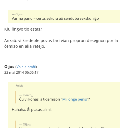
Oijos:
Varma pano = certa, sekura aŭ senduba sekskuniĝo
Kiu lingvo tio estas?
Ankaŭ, vi kredeble povus fari vian propran desegnon por la
ĉemizo en alia retejo.
Oijos
(
Voir le profil
)
22 mai 2014 06:06:17
Rejsi:
marco_:
Ĉu vi konas la t-ĉemizon "
Mi longe penis
"?
Hahaha. Ĝi placas al mi.
Oijos: