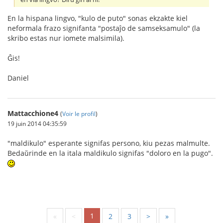
En la hispana lingvo, "kulo de puto" sonas ekzakte kiel
neformala frazo signifanta "postaĵo de samseksamulo" (la
skribo estas nur iomete malsimila).
Ĝis!
Daniel
Mattacchione4
(
Voir le profil
)
19 juin 2014 04:35:59
"maldikulo" esperante signifas persono, kiu pezas malmulte.
Bedaŭrinde en la itala maldikulo signifas "doloro en la pugo".
1
«
<
2
3
>
»