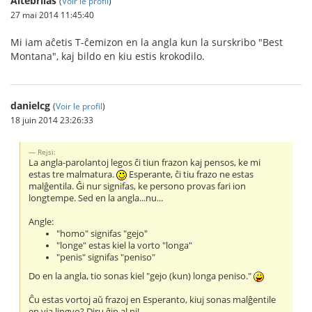
Altebrilas
(
Voir le profil
)
27 mai 2014 11:45:40
Mi iam aĉetis T-ĉemizon en la angla kun la surskribo "Best
Montana", kaj bildo en kiu estis krokodilo.
danielcg
(
Voir le profil
)
18 juin 2014 23:26:33
Rejsi:
La angla-parolantoj legos ĉi tiun frazon kaj pensos, ke mi
estas tre malmatura.
Esperante, ĉi tiu frazo ne estas
malĝentila. Ĝi nur signifas, ke persono provas fari ion
longtempe. Sed en la angla...nu...
Angle:
"homo" signifas "gejo"
"longe" estas kiel la vorto "longa"
"penis" signifas "peniso"
Do en la angla, tio sonas kiel "gejo (kun) longa peniso."
Ĉu estas vortoj aŭ frazoj en Esperanto, kiuj sonas malĝentile
en via lingvo? Diru ĝin al ni!