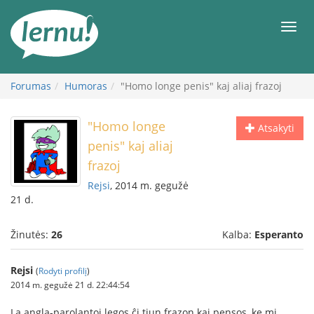
Į
turinį
Meni
Forumas
Humoras
"Homo longe penis" kaj aliaj frazoj
"Homo longe
Atsakyti
penis" kaj aliaj
frazoj
Rejsi
, 2014 m. gegužė
21 d.
Žinutės:
26
Kalba:
Esperanto
Rejsi
(
Rodyti profilį
)
2014 m. gegužė 21 d. 22:44:54
La angla-parolantoj legos ĉi tiun frazon kaj pensos, ke mi