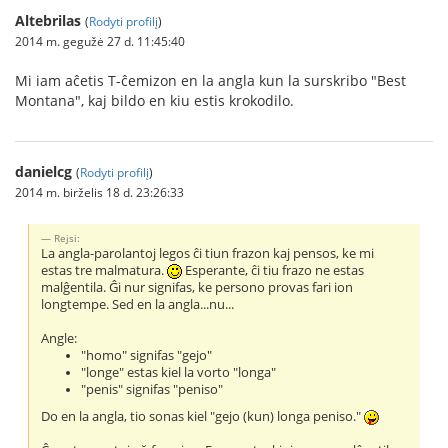
Altebrilas
(
Rodyti profilį
)
2014 m. gegužė 27 d. 11:45:40
Mi iam aĉetis T-ĉemizon en la angla kun la surskribo "Best
Montana", kaj bildo en kiu estis krokodilo.
danielcg
(
Rodyti profilį
)
2014 m. birželis 18 d. 23:26:33
Rejsi:
La angla-parolantoj legos ĉi tiun frazon kaj pensos, ke mi
estas tre malmatura.
Esperante, ĉi tiu frazo ne estas
malĝentila. Ĝi nur signifas, ke persono provas fari ion
longtempe. Sed en la angla...nu...
Angle:
"homo" signifas "gejo"
"longe" estas kiel la vorto "longa"
"penis" signifas "peniso"
Do en la angla, tio sonas kiel "gejo (kun) longa peniso."