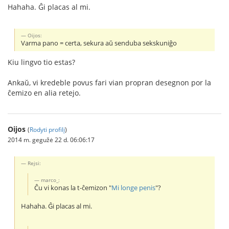
Hahaha. Ĝi placas al mi.
Oijos:
Varma pano = certa, sekura aŭ senduba sekskuniĝo
Kiu lingvo tio estas?
Ankaŭ, vi kredeble povus fari vian propran desegnon por la
ĉemizo en alia retejo.
Oijos
(
Rodyti profilį
)
2014 m. gegužė 22 d. 06:06:17
Rejsi:
marco_:
Ĉu vi konas la t-ĉemizon "
Mi longe penis
"?
Hahaha. Ĝi placas al mi.