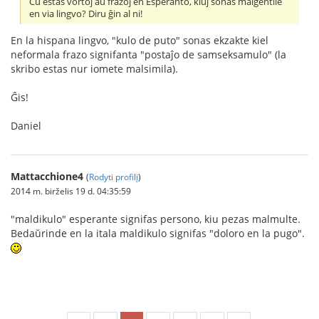
Ĉu estas vortoj aŭ frazoj en Esperanto, kiuj sonas malĝentile
en via lingvo? Diru ĝin al ni!
En la hispana lingvo, "kulo de puto" sonas ekzakte kiel
neformala frazo signifanta "postaĵo de samseksamulo" (la
skribo estas nur iomete malsimila).
Ĝis!
Daniel
Mattacchione4
(
Rodyti profilį
)
2014 m. birželis 19 d. 04:35:59
"maldikulo" esperante signifas persono, kiu pezas malmulte.
Bedaŭrinde en la itala maldikulo signifas "doloro en la pugo".