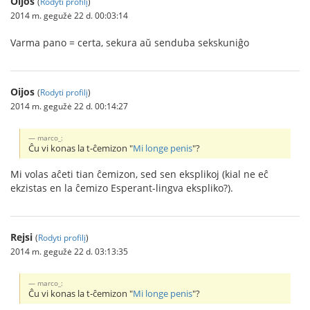
Oijos
(
Rodyti profilį
)
2014 m. gegužė 22 d. 00:03:14
Varma pano = certa, sekura aŭ senduba sekskuniĝo
Oijos
(
Rodyti profilį
)
2014 m. gegužė 22 d. 00:14:27
marco_:
Ĉu vi konas la t-ĉemizon "
Mi longe penis
"?
Mi volas aĉeti tian ĉemizon, sed sen eksplikoj (kial ne eĉ
ekzistas en la ĉemizo Esperant-lingva ekspliko?).
Rejsi
(
Rodyti profilį
)
2014 m. gegužė 22 d. 03:13:35
marco_:
Ĉu vi konas la t-ĉemizon "
Mi longe penis
"?