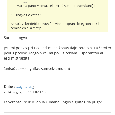
Oijos:
Varma pano = certa, sekura aŭ senduba sekskuniĝo
Kiu lingvo tio estas?
Ankaŭ, vi kredeble povus fari vian propran desegnon por la
ĉemizo en alia retejo.
Suoma lingvo.
Jes, mi pensis pri tio. Sed mi ne konas tiajn retejojn. La ĉemizo
povus provoki reagojn kaj mi povus reklami Esperanton aŭ
esti mistraktita.
(ankaŭ
homo
signifas samseksemulon)
Duko
(
Rodyti profilį
)
2014 m. gegužė 22 d. 07:17:50
Esperanto: "kuru!" en la rumana lingvo signifas "la pugo".