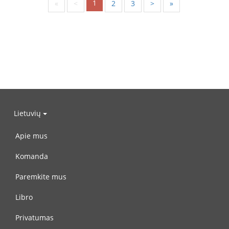
1
«
<
2
3
>
»
Lietuvių
Apie mus
Komanda
Paremkite mus
Libro
Privatumas