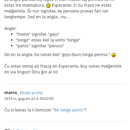
estas tre malmatura.
Esperante, ĉi tiu frazo ne estas
malĝentila. Ĝi nur signifas, ke persono provas fari ion
longtempe. Sed en la angla...nu...
Angle:
"homo" signifas "gejo"
"longe" estas kiel la vorto "longa"
"penis" signifas "peniso"
Do en la angla, tio sonas kiel "gejo (kun) longa peniso."
Ĉu estas vortoj aŭ frazoj en Esperanto, kiuj sonas malĝentile
en via lingvo? Diru ĝin al ni!
marco_
(
Rodyti profilį
)
2014 m. gegužė 22 d. 00:02:05
Ĉu vi konas la t-ĉemizon "
Mi longe penis
"?