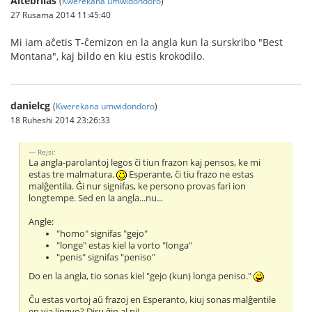
Altebrilas
(
Kwerekana umwidondoro
)
27 Rusama 2014 11:45:40
Mi iam aĉetis T-ĉemizon en la angla kun la surskribo "Best
Montana", kaj bildo en kiu estis krokodilo.
danielcg
(
Kwerekana umwidondoro
)
18 Ruheshi 2014 23:26:33
Rejsi:
La angla-parolantoj legos ĉi tiun frazon kaj pensos, ke mi
estas tre malmatura.
Esperante, ĉi tiu frazo ne estas
malĝentila. Ĝi nur signifas, ke persono provas fari ion
longtempe. Sed en la angla...nu...
Angle:
"homo" signifas "gejo"
"longe" estas kiel la vorto "longa"
"penis" signifas "peniso"
Do en la angla, tio sonas kiel "gejo (kun) longa peniso."
Ĉu estas vortoj aŭ frazoj en Esperanto, kiuj sonas malĝentile
en via lingvo? Diru ĝin al ni!