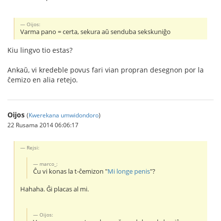
Oijos:
Varma pano = certa, sekura aŭ senduba sekskuniĝo
Kiu lingvo tio estas?
Ankaŭ, vi kredeble povus fari vian propran desegnon por la
ĉemizo en alia retejo.
Oijos
(
Kwerekana umwidondoro
)
22 Rusama 2014 06:06:17
Rejsi:
marco_:
Ĉu vi konas la t-ĉemizon "
Mi longe penis
"?
Hahaha. Ĝi placas al mi.
Oijos: