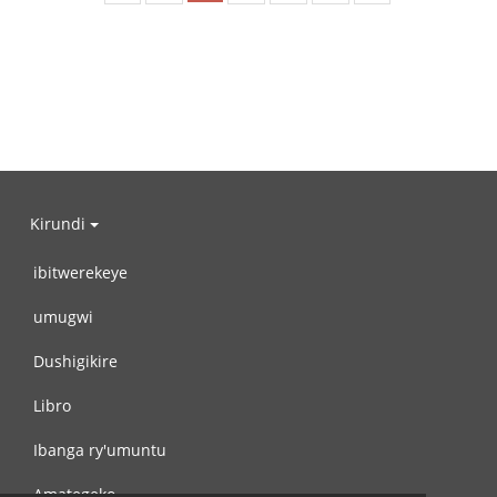
Kirundi
ibitwerekeye
umugwi
Dushigikire
Libro
Ibanga ry'umuntu
Amategeko