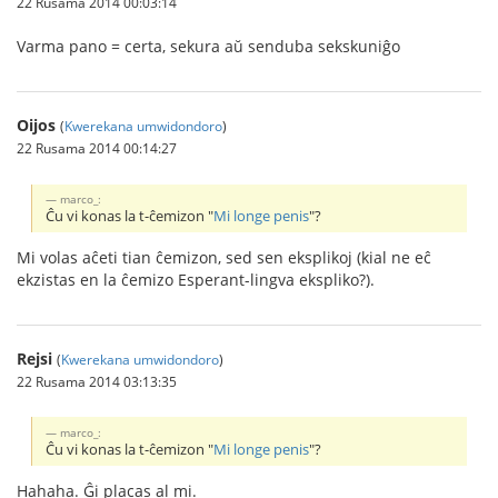
22 Rusama 2014 00:03:14
Varma pano = certa, sekura aŭ senduba sekskuniĝo
Oijos
(
Kwerekana umwidondoro
)
22 Rusama 2014 00:14:27
marco_:
Ĉu vi konas la t-ĉemizon "
Mi longe penis
"?
Mi volas aĉeti tian ĉemizon, sed sen eksplikoj (kial ne eĉ
ekzistas en la ĉemizo Esperant-lingva ekspliko?).
Rejsi
(
Kwerekana umwidondoro
)
22 Rusama 2014 03:13:35
marco_:
Ĉu vi konas la t-ĉemizon "
Mi longe penis
"?
Hahaha. Ĝi placas al mi.