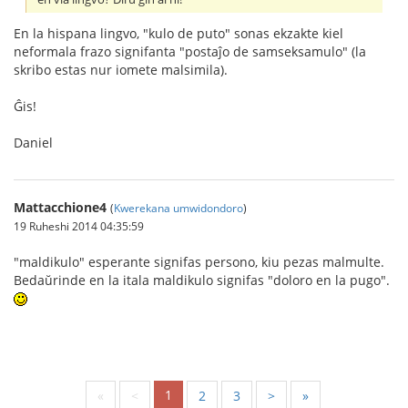
En la hispana lingvo, "kulo de puto" sonas ekzakte kiel
neformala frazo signifanta "postaĵo de samseksamulo" (la
skribo estas nur iomete malsimila).
Ĝis!
Daniel
Mattacchione4
(
Kwerekana umwidondoro
)
19 Ruheshi 2014 04:35:59
"maldikulo" esperante signifas persono, kiu pezas malmulte.
Bedaŭrinde en la itala maldikulo signifas "doloro en la pugo".
1
«
<
2
3
>
»