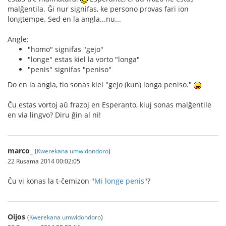
malĝentila. Ĝi nur signifas, ke persono provas fari ion
longtempe. Sed en la angla...nu...
Angle:
"homo" signifas "gejo"
"longe" estas kiel la vorto "longa"
"penis" signifas "peniso"
Do en la angla, tio sonas kiel "gejo (kun) longa peniso."
Ĉu estas vortoj aŭ frazoj en Esperanto, kiuj sonas malĝentile
en via lingvo? Diru ĝin al ni!
marco_
(
Kwerekana umwidondoro
)
22 Rusama 2014 00:02:05
Ĉu vi konas la t-ĉemizon "
Mi longe penis
"?
Oijos
(
Kwerekana umwidondoro
)