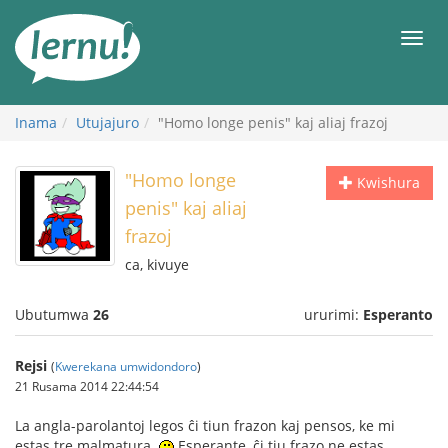
Ku
rupapuro
Urut
rw'ibirimwo
Inama
Utujajuro
"Homo longe penis" kaj aliaj frazoj
"Homo longe
Kwishura
penis" kaj aliaj
frazoj
ca, kivuye
Ubutumwa
26
ururimi:
Esperanto
Rejsi
(
Kwerekana umwidondoro
)
21 Rusama 2014 22:44:54
La angla-parolantoj legos ĉi tiun frazon kaj pensos, ke mi
estas tre malmatura.
Esperante, ĉi tiu frazo ne estas