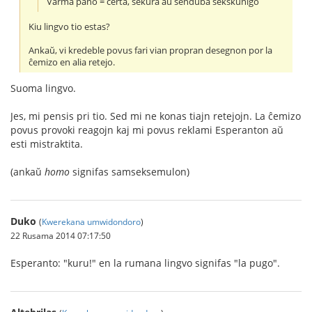
Varma pano = certa, sekura aŭ senduba sekskuniĝo
Kiu lingvo tio estas?
Ankaŭ, vi kredeble povus fari vian propran desegnon por la
ĉemizo en alia retejo.
Suoma lingvo.
Jes, mi pensis pri tio. Sed mi ne konas tiajn retejojn. La ĉemizo
povus provoki reagojn kaj mi povus reklami Esperanton aŭ
esti mistraktita.
(ankaŭ
homo
signifas samseksemulon)
Duko
(
Kwerekana umwidondoro
)
22 Rusama 2014 07:17:50
Esperanto: "kuru!" en la rumana lingvo signifas "la pugo".