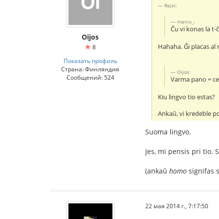
Rejsi:
marco_:
Ĉu vi konas la t
Oijos
Hahaha. Ĝi placas al 
8
Показать профиль
Страна: Финляндия
Oijos:
Сообщений: 524
Varma pano = ce
Kiu lingvo tio estas?
Ankaŭ, vi kredeble po
Suoma lingvo.
Jes, mi pensis pri tio
(ankaŭ
homo
signifas
22 мая 2014 г., 7:17:50