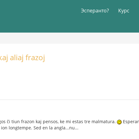
Эсперанто?
Курс
j aliaj frazoj
gos ĉi tiun frazon kaj pensos, ke mi estas tre malmatura.
Esperant
 ion longtempe. Sed en la angla...nu...