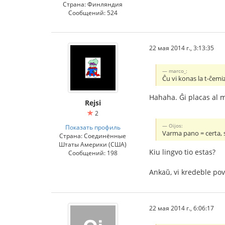
Страна: Финляндия
Сообщений: 524
22 мая 2014 г., 3:13:35
marco_:
Ĉu vi konas la t-ĉemi
Hahaha. Ĝi placas al m
Rejsi
2
Oijos:
Показать профиль
Varma pano = certa,
Страна: Соединённые
Штаты Америки (США)
Kiu lingvo tio estas?
Сообщений: 198
Ankaŭ, vi kredeble pov
22 мая 2014 г., 6:06:17