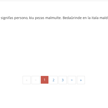
signifas persono, kiu pezas malmulte. Bedaŭrinde en la itala maldi
1
«
<
2
3
>
»