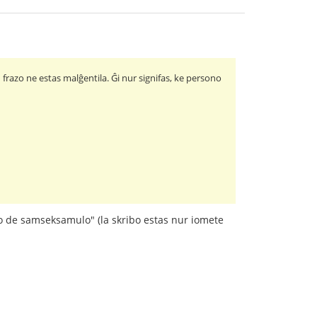
u frazo ne estas malĝentila. Ĝi nur signifas, ke persono
ĵo de samseksamulo" (la skribo estas nur iomete