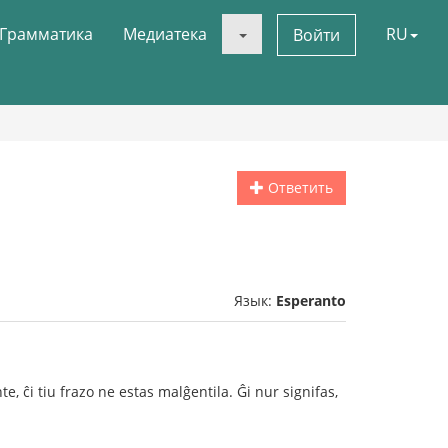
Грамматика
Медиатека
RU
Войти
Ответить
Язык:
Esperanto
e, ĉi tiu frazo ne estas malĝentila. Ĝi nur signifas,