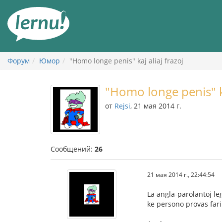
К
содержанию
Форум
Юмор
"Homo longe penis" kaj aliaj frazoj
"Homo longe penis" ka
от
Rejsi
, 21 мая 2014 г.
Сообщений:
26
21 мая 2014 г., 22:44:54
La angla-parolantoj le
ke persono provas fari