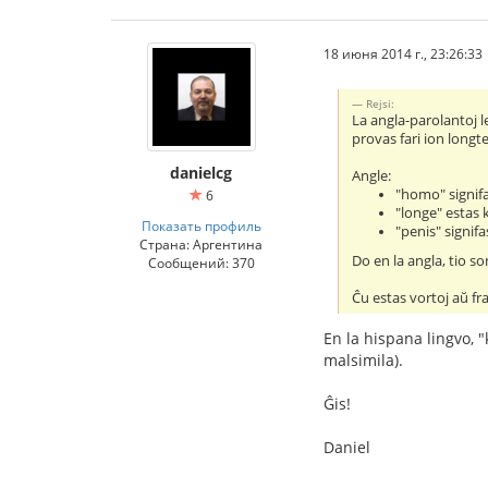
18 июня 2014 г., 23:26:33
Rejsi:
La angla-parolantoj l
provas fari ion longte
danielcg
Angle:
"homo" signifa
6
"longe" estas k
Показать профиль
"penis" signif
Страна: Аргентина
Do en la angla, tio so
Сообщений: 370
Ĉu estas vortoj aŭ fra
En la hispana lingvo, 
malsimila).
Ĝis!
Daniel