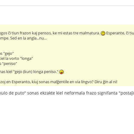
egos ĉi tiun frazon kaj pensos, ke mi estas tre malmatura.
Esperante, ĉi ti
mpe. Sed en la angla...nu...
s "gejo"
iel la vorto "longa"
as "peniso"
nas kiel "gejo (kun) longa peniso."
zoj en Esperanto, kiuj sonas malĝentile en via lingvo? Diru ĝin al ni!
"kulo de puto" sonas ekzakte kiel neformala frazo signifanta "posta