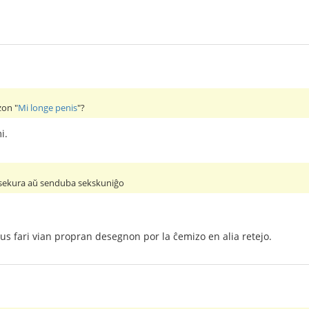
zon "
Mi longe penis
"?
i.
 sekura aŭ senduba sekskuniĝo
us fari vian propran desegnon por la ĉemizo en alia retejo.