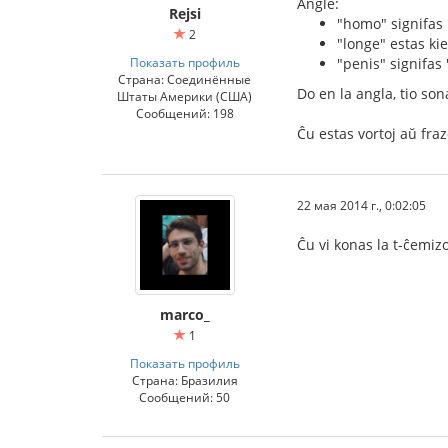
Angle:
Rejsi
"homo" signifas 
2
"longe" estas kie
Показать профиль
"penis" signifas
Страна: Соединённые
Do en la angla, tio son
Штаты Америки (США)
Сообщений: 198
Ĉu estas vortoj aŭ fraz
22 мая 2014 г., 0:02:05
Ĉu vi konas la t-ĉemiz
marco_
1
Показать профиль
Страна: Бразилия
Сообщений: 50