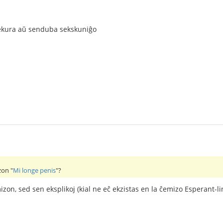
ekura aŭ senduba sekskuniĝo
zon "
Mi longe penis
"?
izon, sed sen eksplikoj (kial ne eĉ ekzistas en la ĉemizo Esperant-li