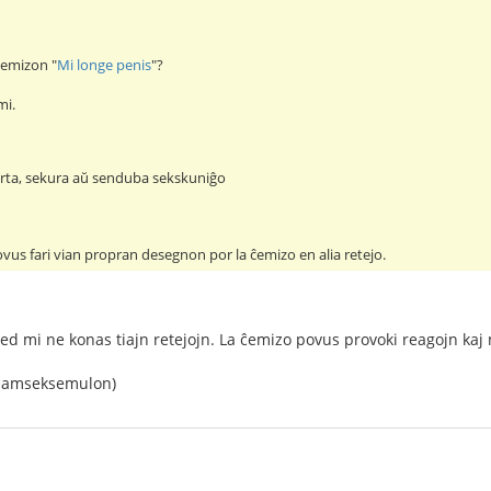
-ĉemizon "
Mi longe penis
"?
mi.
rta, sekura aŭ senduba sekskuniĝo
vus fari vian propran desegnon por la ĉemizo en alia retejo.
. Sed mi ne konas tiajn retejojn. La ĉemizo povus provoki reagojn kaj
 samseksemulon)