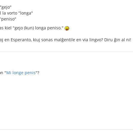
"gejo"
l la vorto "longa"
 "peniso"
as kiel "gejo (kun) longa peniso."
oj en Esperanto, kiuj sonas malĝentile en via lingvo? Diru ĝin al ni!
on "
Mi longe penis
"?