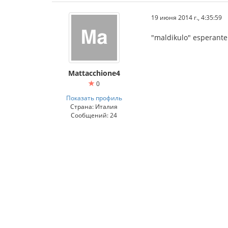
19 июня 2014 г., 4:35:59
"maldikulo" esperante 
Mattacchione4
0
Показать профиль
Страна: Италия
Сообщений: 24