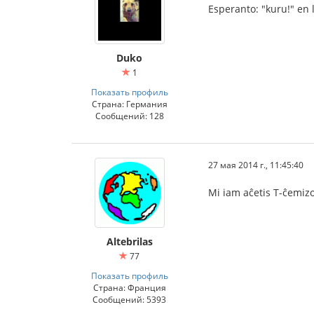
Esperanto: "kuru!" en 
Duko
1
Показать профиль
Страна: Германия
Сообщений: 128
27 мая 2014 г., 11:45:40
Mi iam aĉetis T-ĉemizo
Altebrilas
77
Показать профиль
Страна: Франция
Сообщений: 5393