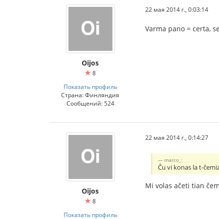
22 мая 2014 г., 0:03:14
Varma pano = certa, s
Oijos
8
Показать профиль
Страна: Финляндия
Сообщений: 524
22 мая 2014 г., 0:14:27
marco_:
Ĉu vi konas la t-ĉemi
Mi volas aĉeti tian ĉem
Oijos
8
Показать профиль