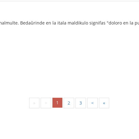
malmulte. Bedaŭrinde en la itala maldikulo signifas "doloro en la 
1
«
<
2
3
>
»