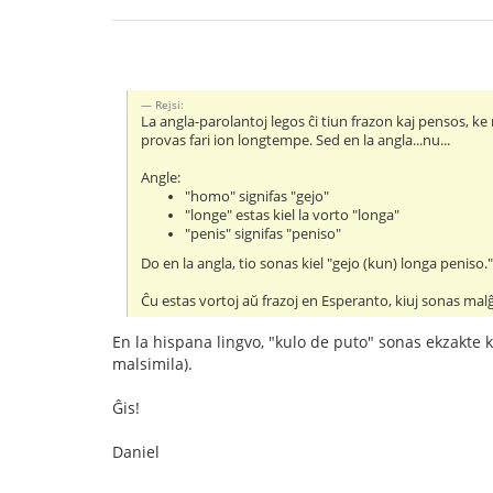
Rejsi:
La angla-parolantoj legos ĉi tiun frazon kaj pensos, k
provas fari ion longtempe. Sed en la angla...nu...
Angle:
"homo" signifas "gejo"
"longe" estas kiel la vorto "longa"
"penis" signifas "peniso"
Do en la angla, tio sonas kiel "gejo (kun) longa peniso.
Ĉu estas vortoj aŭ frazoj en Esperanto, kiuj sonas malĝe
En la hispana lingvo, "kulo de puto" sonas ekzakte 
malsimila).
Ĝis!
Daniel