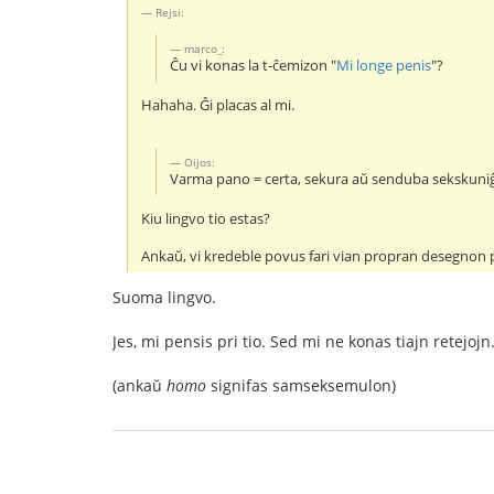
Rejsi:
marco_:
Ĉu vi konas la t-ĉemizon "
Mi longe penis
"?
Hahaha. Ĝi placas al mi.
Oijos:
Varma pano = certa, sekura aŭ senduba sekskuni
Kiu lingvo tio estas?
Ankaŭ, vi kredeble povus fari vian propran desegnon po
Suoma lingvo.
Jes, mi pensis pri tio. Sed mi ne konas tiajn retejo
(ankaŭ
homo
signifas samseksemulon)