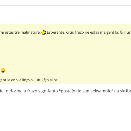
e mi estas tre malmatura.
Esperante, ĉi tiu frazo ne estas malĝentila. Ĝi nur
"
ntile en via lingvo? Diru ĝin al ni!
kiel neformala frazo signifanta "postaĵo de samseksamulo" (la skrib