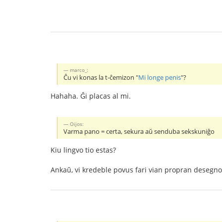
marco_:
Ĉu vi konas la t-ĉemizon "
Mi longe penis
"?
Hahaha. Ĝi placas al mi.
Oijos:
Varma pano = certa, sekura aŭ senduba sekskuniĝo
Kiu lingvo tio estas?
Ankaŭ, vi kredeble povus fari vian propran desegnon