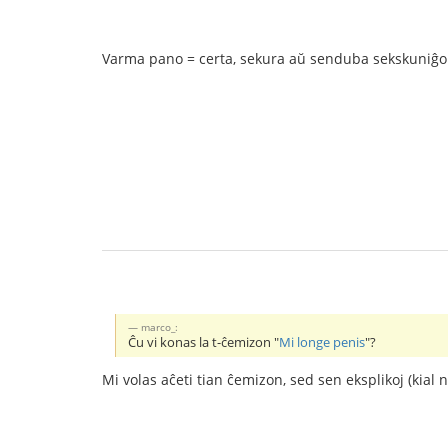
Varma pano = certa, sekura aŭ senduba sekskuniĝo
marco_:
Ĉu vi konas la t-ĉemizon "
Mi longe penis
"?
Mi volas aĉeti tian ĉemizon, sed sen eksplikoj (kial 