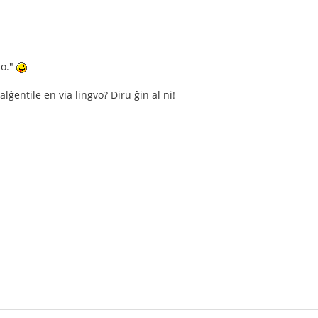
so."
lĝentile en via lingvo? Diru ĝin al ni!