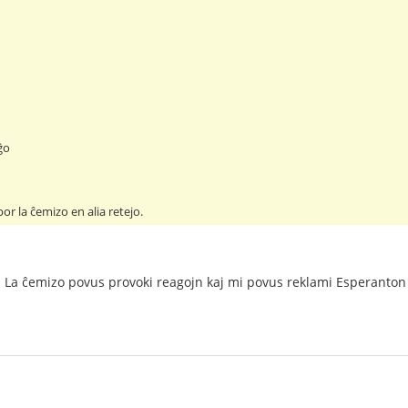
ĝo
r la ĉemizo en alia retejo.
jn. La ĉemizo povus provoki reagojn kaj mi povus reklami Esperanton 