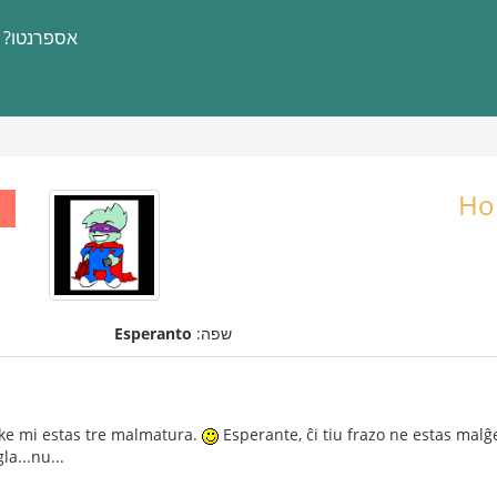
אספרנטו?
שפה:
Esperanto
, ke mi estas tre malmatura.
Esperante, ĉi tiu frazo ne estas malĝe
a...nu...