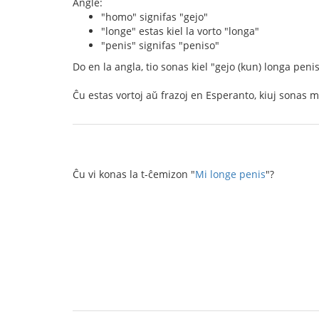
Angle:
"homo" signifas "gejo"
"longe" estas kiel la vorto "longa"
"penis" signifas "peniso"
Do en la angla, tio sonas kiel "gejo (kun) longa peni
Ĉu estas vortoj aŭ frazoj en Esperanto, kiuj sonas ma
Ĉu vi konas la t-ĉemizon "
Mi longe penis
"?