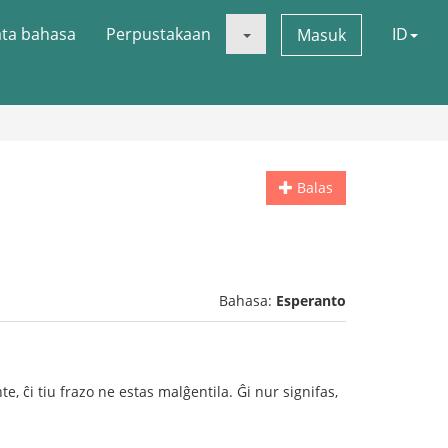
ata bahasa
Perpustakaan
ID
Masuk
Balas
Bahasa:
Esperanto
e, ĉi tiu frazo ne estas malĝentila. Ĝi nur signifas,