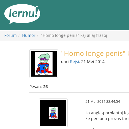
Ke
daftar
isi
Forum
Humor
"Homo longe penis" kaj aliaj frazoj
"Homo longe penis" ka
dari
Rejsi
, 21 Mei 2014
Pesan:
26
21 Mei 2014 22.44.54
La angla-parolantoj le
ke persono provas fari