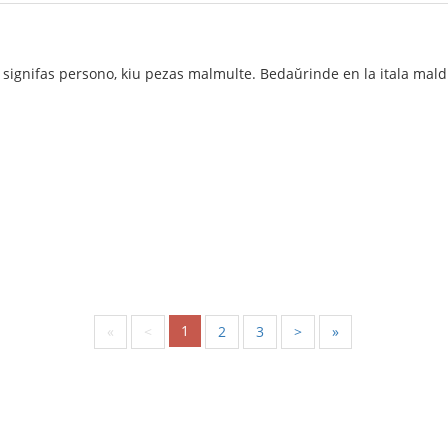
signifas persono, kiu pezas malmulte. Bedaŭrinde en la itala maldi
1
«
<
2
3
>
»