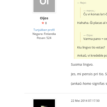
Rejsi:
marco_:
Ĉu vi konas la t
Oijos
Hahaha. Ĝi placas al 
8
Tunjukkan profil
Negara: Finlandia
Oijos:
Pesan: 524
Varma pano = ce
Kiu lingvo tio estas?
Ankaŭ, vi kredeble po
Suoma lingvo.
Jes, mi pensis pri tio
(ankaŭ
homo
signifas
22 Mei 2014 07.17.50