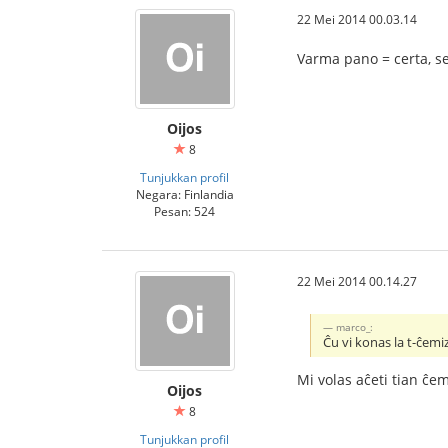
22 Mei 2014 00.03.14
Varma pano = certa, s
Oijos
8
Tunjukkan profil
Negara: Finlandia
Pesan: 524
22 Mei 2014 00.14.27
marco_:
Ĉu vi konas la t-ĉemi
Mi volas aĉeti tian ĉem
Oijos
8
Tunjukkan profil