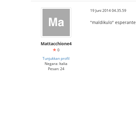
19 Juni 2014 04.35.59
"maldikulo" esperante 
Mattacchione4
0
Tunjukkan profil
Negara: Italia
Pesan: 24