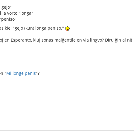
"gejo"
l la vorto "longa"
 "peniso"
as kiel "gejo (kun) longa peniso."
oj en Esperanto, kiuj sonas malĝentile en via lingvo? Diru ĝin al ni!
on "
Mi longe penis
"?