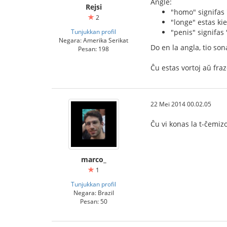
Angle:
Rejsi
"homo" signifas 
2
"longe" estas kie
Tunjukkan profil
"penis" signifas
Negara: Amerika Serikat
Do en la angla, tio son
Pesan: 198
Ĉu estas vortoj aŭ fraz
22 Mei 2014 00.02.05
Ĉu vi konas la t-ĉemiz
marco_
1
Tunjukkan profil
Negara: Brazil
Pesan: 50