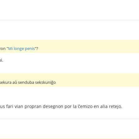
zon "
Mi longe penis
"?
i.
 sekura aŭ senduba sekskuniĝo
us fari vian propran desegnon por la ĉemizo en alia retejo.