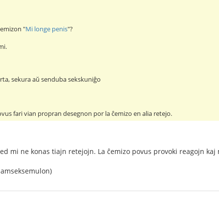
-ĉemizon "
Mi longe penis
"?
mi.
rta, sekura aŭ senduba sekskuniĝo
vus fari vian propran desegnon por la ĉemizo en alia retejo.
. Sed mi ne konas tiajn retejojn. La ĉemizo povus provoki reagojn kaj
 samseksemulon)