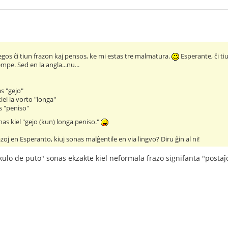
egos ĉi tiun frazon kaj pensos, ke mi estas tre malmatura.
Esperante, ĉi ti
mpe. Sed en la angla...nu...
s "gejo"
iel la vorto "longa"
as "peniso"
nas kiel "gejo (kun) longa peniso."
zoj en Esperanto, kiuj sonas malĝentile en via lingvo? Diru ĝin al ni!
"kulo de puto" sonas ekzakte kiel neformala frazo signifanta "posta