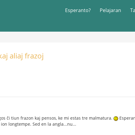
Esperanto?
Pelajaran
T
j aliaj frazoj
gos ĉi tiun frazon kaj pensos, ke mi estas tre malmatura.
Esperant
 ion longtempe. Sed en la angla...nu...