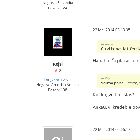
Negara: Finlandia
Pesan: 524
22 Mei 2014 03.13.35
marco_:
Ĉu vi konas la t-ĉemi
Hahaha. Ĝi placas al m
Rejsi
2
Oijos:
Tunjukkan profil
Varma pano = certa,
Negara: Amerika Serikat
Pesan: 198
Kiu lingvo tio estas?
Ankaŭ, vi kredeble pov
22 Mei 2014 06.06.17