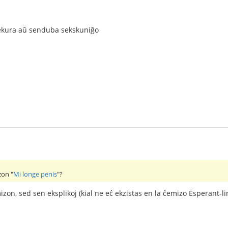
ekura aŭ senduba sekskuniĝo
zon "
Mi longe penis
"?
izon, sed sen eksplikoj (kial ne eĉ ekzistas en la ĉemizo Esperant-li