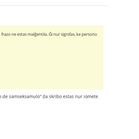
u frazo ne estas malĝentila. Ĝi nur signifas, ke persono
ĵo de samseksamulo" (la skribo estas nur iomete