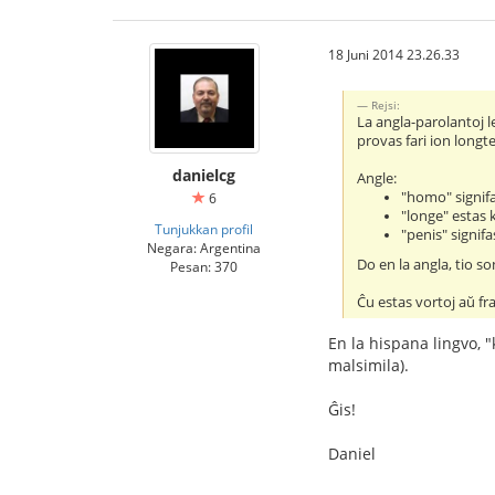
18 Juni 2014 23.26.33
Rejsi:
La angla-parolantoj l
provas fari ion longte
danielcg
Angle:
"homo" signifa
6
"longe" estas k
Tunjukkan profil
"penis" signif
Negara: Argentina
Do en la angla, tio so
Pesan: 370
Ĉu estas vortoj aŭ fra
En la hispana lingvo, 
malsimila).
Ĝis!
Daniel