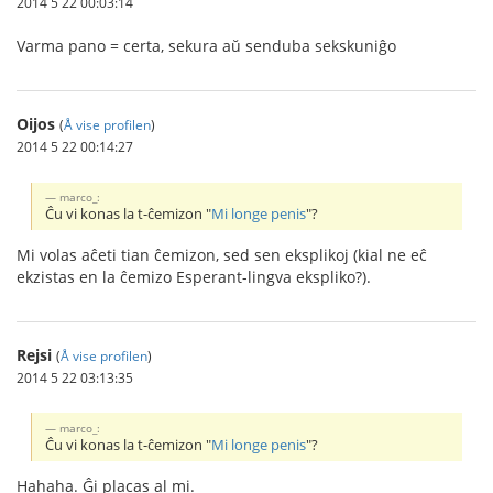
2014 5 22 00:03:14
Varma pano = certa, sekura aŭ senduba sekskuniĝo
Oijos
(
Å vise profilen
)
2014 5 22 00:14:27
marco_:
Ĉu vi konas la t-ĉemizon "
Mi longe penis
"?
Mi volas aĉeti tian ĉemizon, sed sen eksplikoj (kial ne eĉ
ekzistas en la ĉemizo Esperant-lingva ekspliko?).
Rejsi
(
Å vise profilen
)
2014 5 22 03:13:35
marco_:
Ĉu vi konas la t-ĉemizon "
Mi longe penis
"?
Hahaha. Ĝi placas al mi.