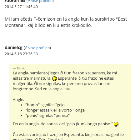
Altebrilas
(
Å vise profilen
)
2014 5 27 11:45:40
Mi iam aĉetis T-ĉemizon en la angla kun la surskribo "Best
Montana", kaj bildo en kiu estis krokodilo.
danielcg
(
Å vise profilen
)
2014 6 18 23:26:33
Rejsi:
La angla-parolantoj legos ĉi tiun frazon kaj pensos, ke mi
estas tre malmatura.
Esperante, ĉi tiu frazo ne estas
malĝentila. Ĝi nur signifas, ke persono provas fari ion
longtempe. Sed en la angla...nu...
Angle:
"homo" signifas "gejo"
"longe" estas kiel la vorto "longa"
"penis" signifas "peniso"
Do en la angla, tio sonas kiel "gejo (kun) longa peniso."
Ĉu estas vortoj aŭ frazoj en Esperanto, kiuj sonas malĝentile
en via lingvo? Diru ĝin al ni!