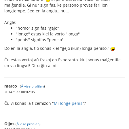
malĝentila. Ĝi nur signifas, ke persono provas fari ion
longtempe. Sed en la angla...nu...
Angle:
"homo" signifas "gejo"
"longe" estas kiel la vorto "longa"
"penis" signifas "peniso"
Do en la angla, tio sonas kiel "gejo (kun) longa peniso."
Ĉu estas vortoj aŭ frazoj en Esperanto, kiuj sonas malĝentile
en via lingvo? Diru ĝin al ni!
marco_
(
Å vise profilen
)
2014 5 22 00:02:05
Ĉu vi konas la t-ĉemizon "
Mi longe penis
"?
Oijos
(
Å vise profilen
)