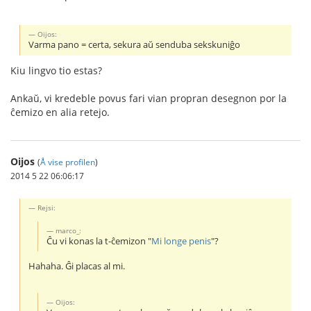
Oijos:
Varma pano = certa, sekura aŭ senduba sekskuniĝo
Kiu lingvo tio estas?
Ankaŭ, vi kredeble povus fari vian propran desegnon por la
ĉemizo en alia retejo.
Oijos
(
Å vise profilen
)
2014 5 22 06:06:17
Rejsi:
marco_:
Ĉu vi konas la t-ĉemizon "
Mi longe penis
"?
Hahaha. Ĝi placas al mi.
Oijos: