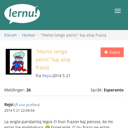
Til
innholdet
Meny
Forum
Humor
"Homo longe penis" kaj aliaj frazoj
"Homo longe
Svare
penis" kaj aliaj
frazoj
fra
Rejsi
,2014 5 21
Meldinger:
26
Språk:
Esperanto
Rejsi
(
Å vise profilen
)
2014 5 21 22:44:54
La angla-parolantoj legos ĉi tiun frazon kaj pensos, ke mi
estas tre malmatura.
Esperante, ĉi tiu frazo ne estas