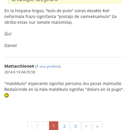
En la hispana lingvo, "kulo de puto" sonas ekzakte kiel
neformala frazo signifanta "postaĵo de samseksamulo" (la
skribo estas nur iomete malsimila).
Ĝis!
Daniel
Mattacchione4
(
Å vise profilen
)
2014 6 19 04:35:59
"maldikulo" esperante signifas persono, kiu pezas malmulte.
Bedaŭrinde en la itala maldikulo signifas "doloro en la pugo".
1
«
<
2
3
>
»