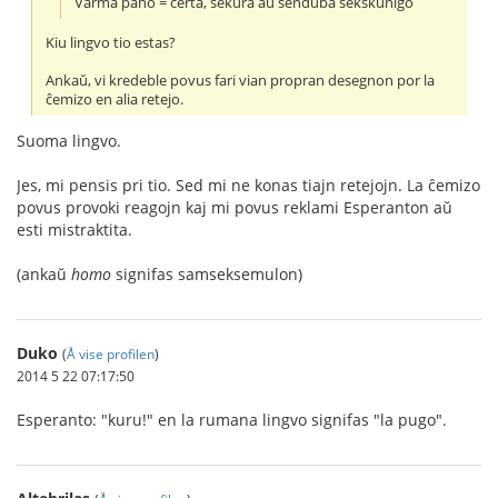
Varma pano = certa, sekura aŭ senduba sekskuniĝo
Kiu lingvo tio estas?
Ankaŭ, vi kredeble povus fari vian propran desegnon por la
ĉemizo en alia retejo.
Suoma lingvo.
Jes, mi pensis pri tio. Sed mi ne konas tiajn retejojn. La ĉemizo
povus provoki reagojn kaj mi povus reklami Esperanton aŭ
esti mistraktita.
(ankaŭ
homo
signifas samseksemulon)
Duko
(
Å vise profilen
)
2014 5 22 07:17:50
Esperanto: "kuru!" en la rumana lingvo signifas "la pugo".