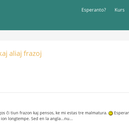
Esperanto?
Kurs
j aliaj frazoj
gos ĉi tiun frazon kaj pensos, ke mi estas tre malmatura.
Esperant
 ion longtempe. Sed en la angla...nu...