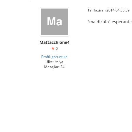
19 Haziran 2014 04:35:59
"maldikulo" esperante 
Mattacchione4
0
Profili görüntüle
Ülke: İtalya
Mesajlar: 24