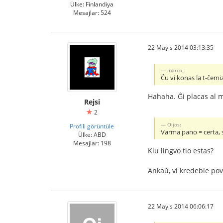
Ülke: Finlandiya
Mesajlar: 524
22 Mayıs 2014 03:13:35
marco_:
Ĉu vi konas la t-ĉemi
Hahaha. Ĝi placas al m
Rejsi
2
Oijos:
Profili görüntüle
Varma pano = certa,
Ülke: ABD
Mesajlar: 198
Kiu lingvo tio estas?
Ankaŭ, vi kredeble pov
22 Mayıs 2014 06:06:17