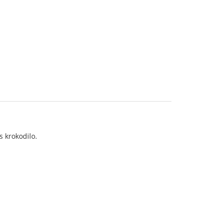
s krokodilo.