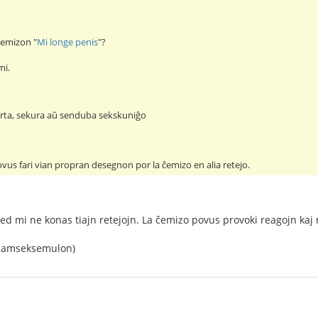
-ĉemizon "
Mi longe penis
"?
mi.
rta, sekura aŭ senduba sekskuniĝo
vus fari vian propran desegnon por la ĉemizo en alia retejo.
. Sed mi ne konas tiajn retejojn. La ĉemizo povus provoki reagojn kaj
 samseksemulon)