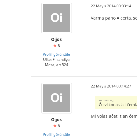
22 Mayıs 2014 00:03:14
Varma pano = certa, s
Oijos
8
Profili görüntüle
Ülke: Finlandiya
Mesajlar: 524
22 Mayıs 2014 00:14:27
marco_:
Ĉu vi konas la t-ĉemi
Mi volas aĉeti tian ĉem
Oijos
8
Profili görüntüle