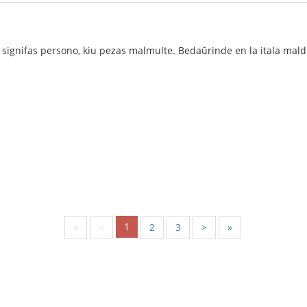
signifas persono, kiu pezas malmulte. Bedaŭrinde en la itala maldi
1
«
<
2
3
>
»