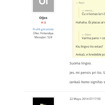
Rejsi:
marco_:
Ĉu vi konas la t
Oijos
Hahaha. Ĝi placas al 
8
Profili görüntüle
Ülke: Finlandiya
Oijos:
Mesajlar: 524
Varma pano = ce
Kiu lingvo tio estas?
Ankaŭ, vi kredeble po
Suoma lingvo.
Jes, mi pensis pri tio
(ankaŭ
homo
signifas
22 Mayıs 2014 07:17:50