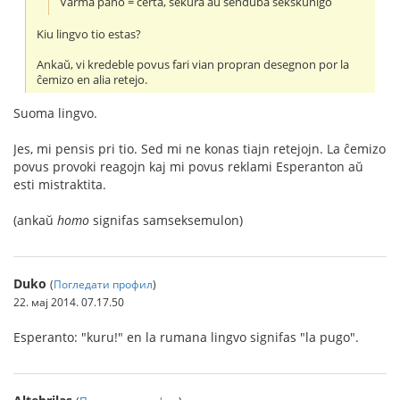
Varma pano = certa, sekura aŭ senduba sekskuniĝo
Kiu lingvo tio estas?
Ankaŭ, vi kredeble povus fari vian propran desegnon por la
ĉemizo en alia retejo.
Suoma lingvo.
Jes, mi pensis pri tio. Sed mi ne konas tiajn retejojn. La ĉemizo
povus provoki reagojn kaj mi povus reklami Esperanton aŭ
esti mistraktita.
(ankaŭ
homo
signifas samseksemulon)
Duko
(
Погледати профил
)
22. мај 2014. 07.17.50
Esperanto: "kuru!" en la rumana lingvo signifas "la pugo".