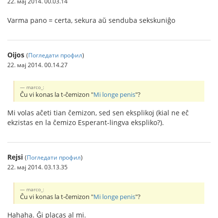
22. мај 2014. 00.03.14
Varma pano = certa, sekura aŭ senduba sekskuniĝo
Oijos
(
Погледати профил
)
22. мај 2014. 00.14.27
marco_:
Ĉu vi konas la t-ĉemizon "
Mi longe penis
"?
Mi volas aĉeti tian ĉemizon, sed sen eksplikoj (kial ne eĉ
ekzistas en la ĉemizo Esperant-lingva ekspliko?).
Rejsi
(
Погледати профил
)
22. мај 2014. 03.13.35
marco_:
Ĉu vi konas la t-ĉemizon "
Mi longe penis
"?
Hahaha. Ĝi placas al mi.