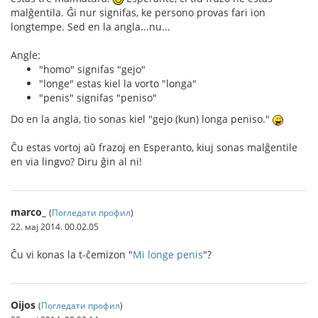
malĝentila. Ĝi nur signifas, ke persono provas fari ion
longtempe. Sed en la angla...nu...
Angle:
"homo" signifas "gejo"
"longe" estas kiel la vorto "longa"
"penis" signifas "peniso"
Do en la angla, tio sonas kiel "gejo (kun) longa peniso."
Ĉu estas vortoj aŭ frazoj en Esperanto, kiuj sonas malĝentile
en via lingvo? Diru ĝin al ni!
marco_
(
Погледати профил
)
22. мај 2014. 00.02.05
Ĉu vi konas la t-ĉemizon "
Mi longe penis
"?
Oijos
(
Погледати профил
)