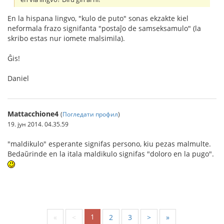
En la hispana lingvo, "kulo de puto" sonas ekzakte kiel
neformala frazo signifanta "postaĵo de samseksamulo" (la
skribo estas nur iomete malsimila).
Ĝis!
Daniel
Mattacchione4
(
Погледати профил
)
19. јун 2014. 04.35.59
"maldikulo" esperante signifas persono, kiu pezas malmulte.
Bedaŭrinde en la itala maldikulo signifas "doloro en la pugo".
1
«
<
2
3
>
»