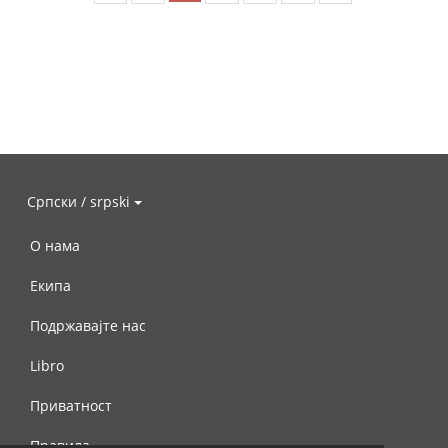
Српски / srpski
О нама
Екипа
Подржавајте нас
Libro
Приватност
Правила