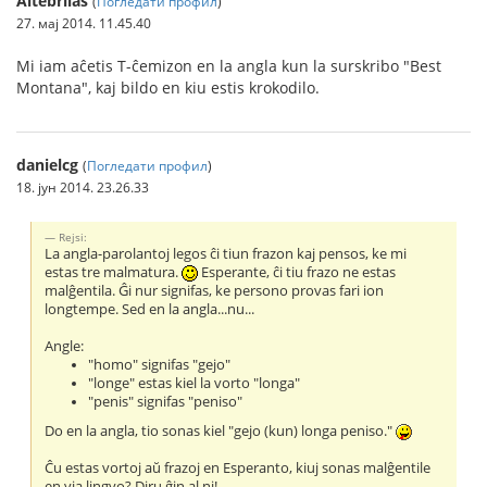
Altebrilas
(
Погледати профил
)
27. мај 2014. 11.45.40
Mi iam aĉetis T-ĉemizon en la angla kun la surskribo "Best
Montana", kaj bildo en kiu estis krokodilo.
danielcg
(
Погледати профил
)
18. јун 2014. 23.26.33
Rejsi:
La angla-parolantoj legos ĉi tiun frazon kaj pensos, ke mi
estas tre malmatura.
Esperante, ĉi tiu frazo ne estas
malĝentila. Ĝi nur signifas, ke persono provas fari ion
longtempe. Sed en la angla...nu...
Angle:
"homo" signifas "gejo"
"longe" estas kiel la vorto "longa"
"penis" signifas "peniso"
Do en la angla, tio sonas kiel "gejo (kun) longa peniso."
Ĉu estas vortoj aŭ frazoj en Esperanto, kiuj sonas malĝentile
en via lingvo? Diru ĝin al ni!