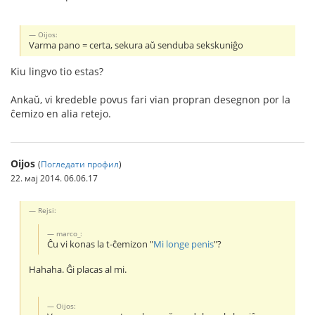
Oijos:
Varma pano = certa, sekura aŭ senduba sekskuniĝo
Kiu lingvo tio estas?
Ankaŭ, vi kredeble povus fari vian propran desegnon por la
ĉemizo en alia retejo.
Oijos
(
Погледати профил
)
22. мај 2014. 06.06.17
Rejsi:
marco_:
Ĉu vi konas la t-ĉemizon "
Mi longe penis
"?
Hahaha. Ĝi placas al mi.
Oijos: