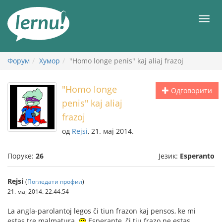
У
садржају
Мен
Форум
Хумор
"Homo longe penis" kaj aliaj frazoj
"Homo longe
Одговорити
penis" kaj aliaj
frazoj
од
Rejsi
, 21. мај 2014.
Поруке:
26
Језик:
Esperanto
Rejsi
(
Погледати профил
)
21. мај 2014. 22.44.54
La angla-parolantoj legos ĉi tiun frazon kaj pensos, ke mi
estas tre malmatura.
Esperante, ĉi tiu frazo ne estas