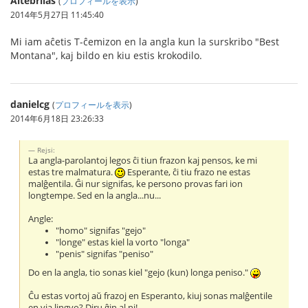
Altebrilas
(
プロフィールを表示
)
2014年5月27日 11:45:40
Mi iam aĉetis T-ĉemizon en la angla kun la surskribo "Best
Montana", kaj bildo en kiu estis krokodilo.
danielcg
(
プロフィールを表示
)
2014年6月18日 23:26:33
Rejsi:
La angla-parolantoj legos ĉi tiun frazon kaj pensos, ke mi
estas tre malmatura.
Esperante, ĉi tiu frazo ne estas
malĝentila. Ĝi nur signifas, ke persono provas fari ion
longtempe. Sed en la angla...nu...
Angle:
"homo" signifas "gejo"
"longe" estas kiel la vorto "longa"
"penis" signifas "peniso"
Do en la angla, tio sonas kiel "gejo (kun) longa peniso."
Ĉu estas vortoj aŭ frazoj en Esperanto, kiuj sonas malĝentile
en via lingvo? Diru ĝin al ni!