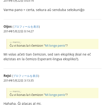
2014年5月22日 0:03:14
Varma pano = certa, sekura aŭ senduba sekskuniĝo
Oijos
(
プロフィールを表示
)
2014年5月22日 0:14:27
marco_:
Ĉu vi konas la t-ĉemizon "
Mi longe penis
"?
Mi volas aĉeti tian ĉemizon, sed sen eksplikoj (kial ne eĉ
ekzistas en la ĉemizo Esperant-lingva ekspliko?).
Rejsi
(
プロフィールを表示
)
2014年5月22日 3:13:35
marco_:
Ĉu vi konas la t-ĉemizon "
Mi longe penis
"?
Hahaha. Ĝi placas al mi.