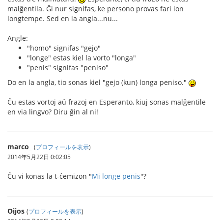
malĝentila. Ĝi nur signifas, ke persono provas fari ion
longtempe. Sed en la angla...nu...
Angle:
"homo" signifas "gejo"
"longe" estas kiel la vorto "longa"
"penis" signifas "peniso"
Do en la angla, tio sonas kiel "gejo (kun) longa peniso."
Ĉu estas vortoj aŭ frazoj en Esperanto, kiuj sonas malĝentile
en via lingvo? Diru ĝin al ni!
marco_
(
プロフィールを表示
)
2014年5月22日 0:02:05
Ĉu vi konas la t-ĉemizon "
Mi longe penis
"?
Oijos
(
プロフィールを表示
)