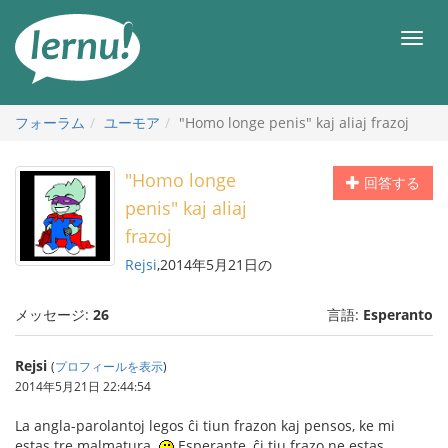
目
次
メ
へ
ニ
ュ
ー
フォーラム
ユーモア
"Homo longe penis" kaj aliaj frazoj
"Homo longe
回答する
penis" kaj aliaj
frazoj
Rejsi
,2014年5月21日の
メッセージ:
26
言語:
Esperanto
Rejsi
(
プロフィールを表示
)
2014年5月21日 22:44:54
La angla-parolantoj legos ĉi tiun frazon kaj pensos, ke mi
estas tre malmatura.
Esperante, ĉi tiu frazo ne estas