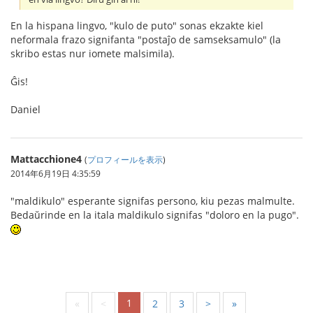
En la hispana lingvo, "kulo de puto" sonas ekzakte kiel
neformala frazo signifanta "postaĵo de samseksamulo" (la
skribo estas nur iomete malsimila).
Ĝis!
Daniel
Mattacchione4
(
プロフィールを表示
)
2014年6月19日 4:35:59
"maldikulo" esperante signifas persono, kiu pezas malmulte.
Bedaŭrinde en la itala maldikulo signifas "doloro en la pugo".
1
«
<
2
3
>
»