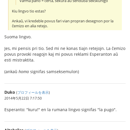
Varma pano = certa, sekura aŭ senduba sekskuniĝo
Kiu lingvo tio estas?
Ankaŭ, vi kredeble povus fari vian propran desegnon por la
ĉemizo en alia retejo.
Suoma lingvo.
Jes, mi pensis pri tio. Sed mi ne konas tiajn retejojn. La ĉemizo
povus provoki reagojn kaj mi povus reklami Esperanton aŭ
esti mistraktita.
(ankaŭ
homo
signifas samseksemulon)
Duko
(
プロフィールを表示
)
2014年5月22日 7:17:50
Esperanto: "kuru!" en la rumana lingvo signifas "la pugo".