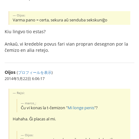
Oijos:
Varma pano = certa, sekura aŭ senduba sekskuniĝo
Kiu lingvo tio estas?
Ankaŭ, vi kredeble povus fari vian propran desegnon por la
ĉemizo en alia retejo.
Oijos
(
プロフィールを表示
)
2014年5月22日 6:06:17
Rejsi:
marco_:
Ĉu vi konas la t-ĉemizon "
Mi longe penis
"?
Hahaha. Ĝi placas al mi.
Oijos: