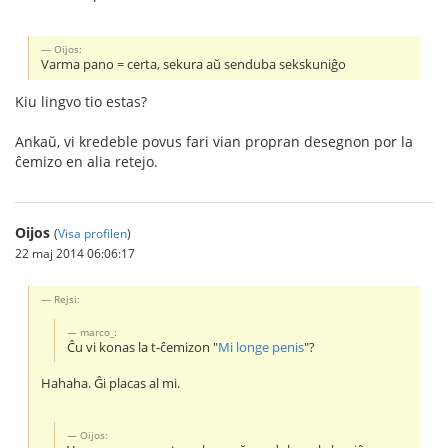
Oijos:
Varma pano = certa, sekura aŭ senduba sekskuniĝo
Kiu lingvo tio estas?
Ankaŭ, vi kredeble povus fari vian propran desegnon por la
ĉemizo en alia retejo.
Oijos
(
Visa profilen
)
22 maj 2014 06:06:17
Rejsi:
marco_:
Ĉu vi konas la t-ĉemizon "
Mi longe penis
"?
Hahaha. Ĝi placas al mi.
Oijos: