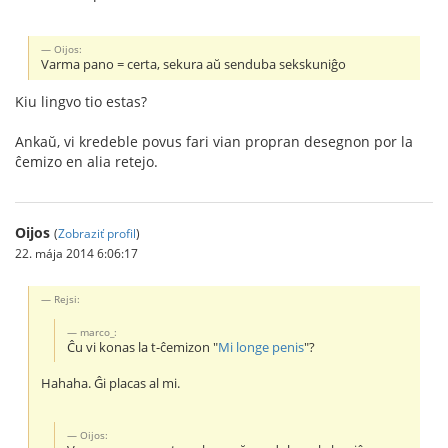
Oijos:
Varma pano = certa, sekura aŭ senduba sekskuniĝo
Kiu lingvo tio estas?
Ankaŭ, vi kredeble povus fari vian propran desegnon por la
ĉemizo en alia retejo.
Oijos
(
Zobraziť profil
)
22. mája 2014 6:06:17
Rejsi:
marco_:
Ĉu vi konas la t-ĉemizon "
Mi longe penis
"?
Hahaha. Ĝi placas al mi.
Oijos: