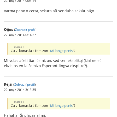
22. mája 2014 0:03:14
Varma pano = certa, sekura aŭ senduba sekskuniĝo
Oijos
(
Zobraziť profil
)
22. mája 2014 0:14:27
marco_:
Ĉu vi konas la t-ĉemizon "
Mi longe penis
"?
Mi volas aĉeti tian ĉemizon, sed sen eksplikoj (kial ne eĉ
ekzistas en la ĉemizo Esperant-lingva ekspliko?).
Rejsi
(
Zobraziť profil
)
22. mája 2014 3:13:35
marco_:
Ĉu vi konas la t-ĉemizon "
Mi longe penis
"?
Hahaha. Ĝi placas al mi.