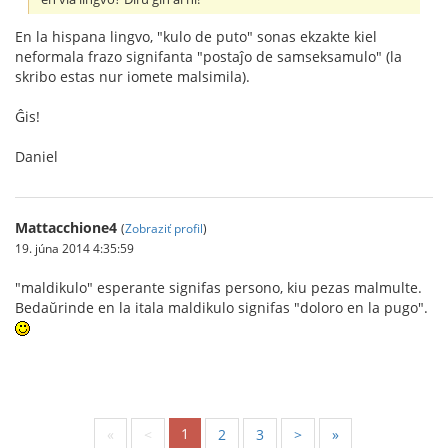
En la hispana lingvo, "kulo de puto" sonas ekzakte kiel
neformala frazo signifanta "postaĵo de samseksamulo" (la
skribo estas nur iomete malsimila).
Ĝis!
Daniel
Mattacchione4
(
Zobraziť profil
)
19. júna 2014 4:35:59
"maldikulo" esperante signifas persono, kiu pezas malmulte.
Bedaŭrinde en la itala maldikulo signifas "doloro en la pugo".
1
«
<
2
3
>
»