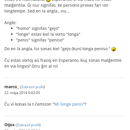
malĝentila. Ĝi nur signifas, ke persono provas fari ion
longtempe. Sed en la angla...nu...
Angle:
"homo" signifas "gejo"
"longe" estas kiel la vorto "longa"
"penis" signifas "peniso"
Do en la angla, tio sonas kiel "gejo (kun) longa peniso."
Ĉu estas vortoj aŭ frazoj en Esperanto, kiuj sonas malĝentile
en via lingvo? Diru ĝin al ni!
marco_
(
Zobraziť profil
)
22. mája 2014 0:02:05
Ĉu vi konas la t-ĉemizon "
Mi longe penis
"?
Oijos
(
Zobraziť profil
)