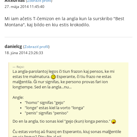
Altebrilas
(
Zobraziť profil
)
27. mája 2014 11:45:40
Mi iam aĉetis T-ĉemizon en la angla kun la surskribo "Best
Montana", kaj bildo en kiu estis krokodilo.
danielcg
(
Zobraziť profil
)
18. júna 2014 23:26:33
Rejsi:
La angla-parolantoj legos ĉi tiun frazon kaj pensos, ke mi
estas tre malmatura.
Esperante, ĉi tiu frazo ne estas
malĝentila. Ĝi nur signifas, ke persono provas fari ion
longtempe. Sed en la angla...nu...
Angle:
"homo" signifas "gejo"
"longe" estas kiel la vorto "longa"
"penis" signifas "peniso"
Do en la angla, tio sonas kiel "gejo (kun) longa peniso."
Ĉu estas vortoj aŭ frazoj en Esperanto, kiuj sonas malĝentile
en via lingvo? Diru ĝin al ni!