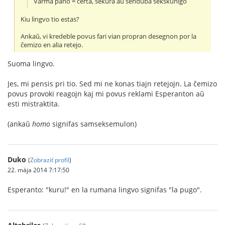
Varma pano = certa, sekura aŭ senduba sekskuniĝo
Kiu lingvo tio estas?
Ankaŭ, vi kredeble povus fari vian propran desegnon por la
ĉemizo en alia retejo.
Suoma lingvo.
Jes, mi pensis pri tio. Sed mi ne konas tiajn retejojn. La ĉemizo
povus provoki reagojn kaj mi povus reklami Esperanton aŭ
esti mistraktita.
(ankaŭ
homo
signifas samseksemulon)
Duko
(
Zobraziť profil
)
22. mája 2014 7:17:50
Esperanto: "kuru!" en la rumana lingvo signifas "la pugo".