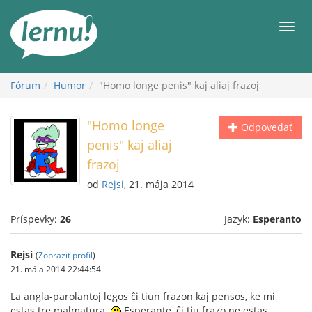
Späť
na
Men
obsah
Fórum
Humor
"Homo longe penis" kaj aliaj frazoj
"Homo longe
Odpovedať
penis" kaj aliaj
frazoj
od
Rejsi
, 21. mája 2014
Príspevky:
26
Jazyk:
Esperanto
Rejsi
(
Zobraziť profil
)
21. mája 2014 22:44:54
La angla-parolantoj legos ĉi tiun frazon kaj pensos, ke mi
estas tre malmatura.
Esperante, ĉi tiu frazo ne estas