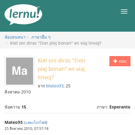
ไป
ยัง
เมนู
สารบัญ
ห้องสนทนา
ภาษาอื่น ๆ
Kiel oni diras "ĉion plej bonan" en viaj linvoj?
Kiel oni diras "ĉion
ตอบ
plej bonan" en viaj
linvoj?
จาก
Mateo93
, 25
สิงหาคม 2010
ข้อความ
15
ภาษา:
Esperanto
Mateo93
(
แสดงโปรไฟล์
)
25 สิงหาคม 2010, 07:57:18