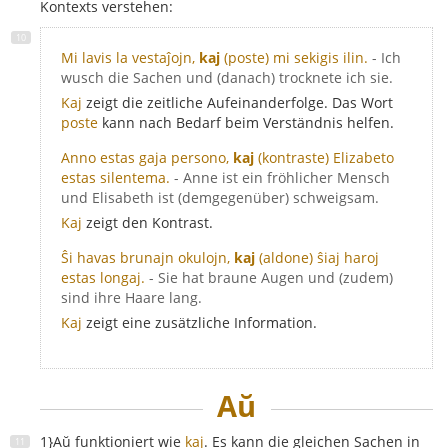
Kontexts verstehen:
Mi lavis la vestaĵojn,
kaj
(poste) mi sekigis ilin.
- Ich
wusch die Sachen und (danach) trocknete ich sie.
Kaj
zeigt die zeitliche Aufeinanderfolge. Das Wort
poste
kann nach Bedarf beim Verständnis helfen.
Anno estas gaja persono,
kaj
(kontraste) Elizabeto
estas silentema.
- Anne ist ein fröhlicher Mensch
und Elisabeth ist (demgegenüber) schweigsam.
Kaj
zeigt den Kontrast.
Ŝi havas brunajn okulojn,
kaj
(aldone) ŝiaj haroj
estas longaj.
- Sie hat braune Augen und (zudem)
sind ihre Haare lang.
Kaj
zeigt eine zusätzliche Information.
Aŭ
1}Aŭ funktioniert wie
kaj
. Es kann die gleichen Sachen in