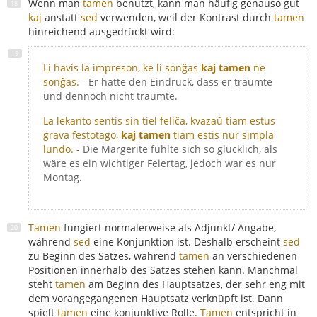
Wenn man
tamen
benutzt, kann man häufig genauso gut
kaj
anstatt
sed
verwenden, weil der Kontrast durch
tamen
hinreichend ausgedrückt wird:
Li havis la impreson, ke li sonĝas
kaj tamen
ne
sonĝas.
- Er hatte den Eindruck, dass er träumte
und dennoch nicht träumte.
La lekanto sentis sin tiel feliĉa, kvazaŭ tiam estus
grava festotago,
kaj tamen
tiam estis nur simpla
lundo.
- Die Margerite fühlte sich so glücklich, als
wäre es ein wichtiger Feiertag, jedoch war es nur
Montag.
Tamen
fungiert normalerweise als Adjunkt/ Angabe,
während
sed
eine Konjunktion ist. Deshalb erscheint
sed
zu Beginn des Satzes, während
tamen
an verschiedenen
Positionen innerhalb des Satzes stehen kann. Manchmal
steht
tamen
am Beginn des Hauptsatzes, der sehr eng mit
dem vorangegangenen Hauptsatz verknüpft ist. Dann
spielt
tamen
eine konjunktive Rolle.
Tamen
entspricht in