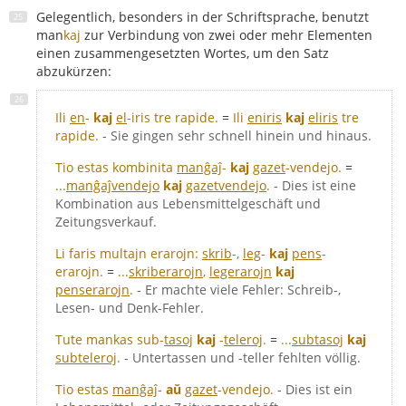
Gelegentlich, besonders in der Schriftsprache, benutzt
man
kaj
zur Verbindung von zwei oder mehr Elementen
einen zusammengesetzten Wortes, um den Satz
abzukürzen:
Ili
en
-
kaj
el
-iris tre rapide.
=
Ili
eniris
kaj
eliris
tre
rapide.
- Sie gingen sehr schnell hinein und hinaus.
Tio estas kombinita
manĝaĵ
-
kaj
gazet
-vendejo.
=
...
manĝaĵvendejo
kaj
gazetvendejo
.
- Dies ist eine
Kombination aus Lebensmittelgeschäft und
Zeitungsverkauf.
Li faris multajn erarojn:
skrib
-,
leg
-
kaj
pens
-
erarojn.
=
...
skriberarojn
,
legerarojn
kaj
penserarojn
.
- Er machte viele Fehler: Schreib-,
Lesen- und Denk-Fehler.
Tute mankas sub-
tasoj
kaj
-
teleroj
.
=
...
subtasoj
kaj
subteleroj
.
- Untertassen und -teller fehlten völlig.
Tio estas
manĝaĵ
-
aŭ
gazet
-vendejo.
- Dies ist ein