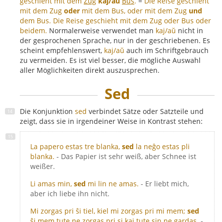
geschieht mit dem
Zug
kaj/aŭ
Bus
.
=
Die Reise geschieht
mit dem Zug
oder
mit dem Bus, oder mit dem Zug
und
dem Bus.
Die Reise geschieht mit dem Zug oder Bus oder
beidem.
Normalerweise verwendet man
kaj/aŭ
nicht in
der gesprochenen Sprache, nur in der geschriebenen. Es
scheint empfehlenswert,
kaj/aŭ
auch im Schriftgebrauch
zu vermeiden. Es ist viel besser, die mögliche Auswahl
aller Möglichkeiten direkt auszusprechen.
Sed
Die Konjunktion
sed
verbindet Sätze oder Satzteile und
zeigt, dass sie in irgendeiner Weise in Kontrast stehen:
La papero estas tre blanka,
sed
la neĝo estas pli
blanka.
- Das Papier ist sehr weiß, aber Schnee ist
weißer.
Li amas min,
sed
mi lin ne amas.
- Er liebt mich,
aber ich liebe ihn nicht.
Mi zorgas pri ŝi tiel, kiel mi zorgas pri mi mem;
sed
ŝi mem tute ne zorgas pri si kaj tute sin ne gardas.
-