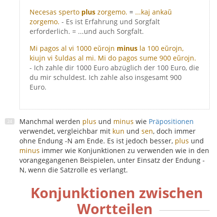
Necesas sperto
plus
zorgemo.
=
...kaj ankaŭ
zorgemo.
- Es ist Erfahrung und Sorgfalt
erforderlich. = ...und auch Sorgfalt.
Mi pagos al vi 1000 eŭrojn
minus
la 100 eŭrojn,
kiujn vi ŝuldas al mi. Mi do pagos sume 900 eŭrojn.
- Ich zahle dir 1000 Euro abzüglich der 100 Euro, die
du mir schuldest. Ich zahle also insgesamt 900
Euro.
Manchmal werden
plus
und
minus
wie
Präpositionen
verwendet, vergleichbar mit
kun
und
sen
, doch immer
ohne Endung -N am Ende. Es ist jedoch besser,
plus
und
minus
immer wie Konjunktionen zu verwenden wie in den
vorangegangenen Beispielen, unter Einsatz der Endung -
N, wenn die Satzrolle es verlangt.
Konjunktionen zwischen
Wortteilen