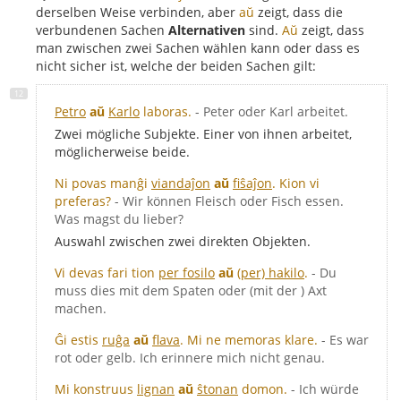
derselben Weise verbinden, aber
aŭ
zeigt, dass die
verbundenen Sachen
Alternativen
sind.
Aŭ
zeigt, dass
man zwischen zwei Sachen wählen kann oder dass es
nicht sicher ist, welche der beiden Sachen gilt:
Petro
aŭ
Karlo
laboras.
- Peter oder Karl arbeitet.
Zwei mögliche Subjekte. Einer von ihnen arbeitet,
möglicherweise beide.
Ni povas manĝi
viandaĵon
aŭ
fiŝaĵon
. Kion vi
preferas?
- Wir können Fleisch oder Fisch essen.
Was magst du lieber?
Auswahl zwischen zwei direkten Objekten.
Vi devas fari tion
per fosilo
aŭ
(per) hakilo
.
- Du
muss dies mit dem Spaten oder (mit der ) Axt
machen.
Ĝi estis
ruĝa
aŭ
flava
. Mi ne memoras klare.
- Es war
rot oder gelb. Ich erinnere mich nicht genau.
Mi konstruus
lignan
aŭ
ŝtonan
domon.
- Ich würde