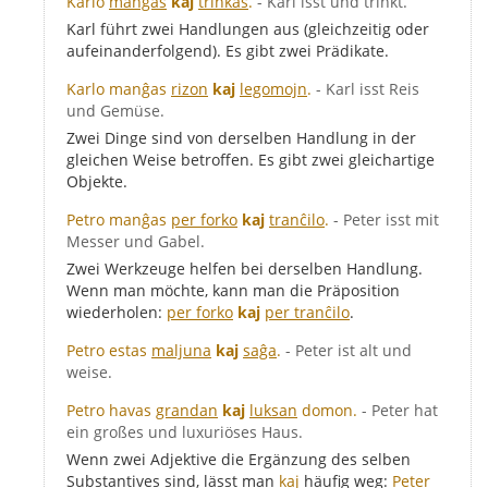
Karlo
manĝas
kaj
trinkas
.
- Karl isst und trinkt.
Karl führt zwei Handlungen aus (gleichzeitig oder
aufeinanderfolgend). Es gibt zwei Prädikate.
Karlo manĝas
rizon
kaj
legomojn
.
- Karl isst Reis
und Gemüse.
Zwei Dinge sind von derselben Handlung in der
gleichen Weise betroffen. Es gibt zwei gleichartige
Objekte.
Petro manĝas
per forko
kaj
tranĉilo
.
- Peter isst mit
Messer und Gabel.
Zwei Werkzeuge helfen bei derselben Handlung.
Wenn man möchte, kann man die Präposition
wiederholen:
per forko
kaj
per tranĉilo
.
Petro estas
maljuna
kaj
saĝa
.
- Peter ist alt und
weise.
Petro havas
grandan
kaj
luksan
domon.
- Peter hat
ein großes und luxuriöses Haus.
Wenn zwei Adjektive die Ergänzung des selben
Substantives sind, lässt man
kaj
häufig weg:
Peter