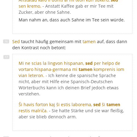
sen kremo.
- Anstatt Kaffee gab er mir Tee mit
Zucker, aber ohne Sahne.
Man nahm an, dass auch Sahne im Tee sein würde.
Sed
taucht häufig gemeinsam mit
tamen
auf, dass dann
den Kontrast noch betont:
Mi ne scias la lingvon hispanan,
sed
per helpo de
vortaro hispana-germana mi
tamen
komprenis iom
vian leteron.
- Ich kenne die spanische Sprache
nicht, aber mit Hilfe eine Spanisch-Deutschen
Wörterbuchs kann ich deinen Brief jedoch etwas
verstehen.
Ŝi havis forton kaj ŝi estis laborema,
sed
ŝi
tamen
restis malriĉa.
- Sie hatte Stärke und sie war fleißig,
aber sie blieb dennoch arm.