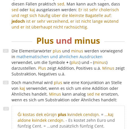
diesen Fällen praktisch
sed
. Man kann auch sagen, dass
sed
oder
kaj
ausgelassen werden:
Er ist sehr cholerisch
und regt sich häufig über die kleinste Bagatelle auf;
jedoch
ist er sehr verzeihend, er ist nicht lange wütend
und er ist überhaupt nicht rachsüchtig.
Plus
und
minus
Die Elementarwörter
plus
und
minus
werden vorwiegend
in
mathematischen und ähnlichen Ausdrücken
verwendet, um die Symbole
+
(
plus
) und
-
(
minus
)
darzustellen.
Plus
zeigt Addition, Positives u.ä.
Minus
zeigt
Substraktion, Negatives u.ä.
Doch manchmal wird
plus
wie eine Konjunktion an Stelle
von
kaj
verwendet, wenn es sich um eine Addition oder
Ähnliches handelt.
Minus
kann analog
sed ne
ersetzen,
wenn es sich um Substraktion oder Ähnliches handelt:
Ĝi kostas dek eŭrojn
plus
kvindek cendojn.
=
...kaj
aldone kvindek cendojn.
- Es kostet zehn Euro und
fünfzig Cent. = ...und zusätzlich fünfzig Cent.