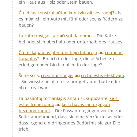
ein Haus aus Holz oder Stein bauen.
Ĉu eblas konstrui aŭton kun
kvin
aŭ
ses
radoj?
- Ist
es möglich, ein Auto mit fünf oder sechs Rädern zu
bauen?
La kato troviĝas
sur
aŭ
sub
la domo.
- Die Katze
befindet sich oberhalb oder unterhalb des Hauses.
Ĉu mi kapablas plenumi tiajn laborojn
aŭ
ĉu mi ne
kapablas
?
- Bin ich in der Lage, diese Arbeit zu
erledigen oder bin ich nicht in der Lage?
Ŝi ne sciis,
ĉu ŝi nur sonĝis
aŭ
ĉu tio estis efektivaĵo
.
- Sie wusste nicht, ob sie nur geträumt hatte oder
ob es real war.
La pasantoj forflankiĝis antaŭ ŝi, supozante,
ke ŝi
estas frenezulino
aŭ
ke ŝi havas ian urĝegan
bezonon rapidi
.
- Die Passanten gingen vor ihr zur
Seite, annehmend, dass sie eine Verrückte sei oder
dass irgend ein dringendes Bedürfnis sie zur Eile
trieb.