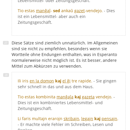
Lebensmittel- oder Zeitungsgeschäft.
Tio estas
manĝaĵ
-
sed
ankaŭ
gazet
-vendejo.
- Dies
ist ein Lebensmittel- aber auch ein
Zeitungsgeschäft.
Diese Sätze sind ziemlich unnatürlich. Im Allgemeinen
sind sie nicht zu empfehlen, besonders wenn sie
Wortteile ohne Endungen enthalten, was in Esperanto
normalerweise nicht möglich ist. Es ist besser, andere
Mittel zum Abkürzen zu verwenden.
Ili iris
en la domon
kaj
el ĝi
tre rapide.
- Sie gingen
sehr schnell in das und aus dem Haus.
Tio estas kombinita
manĝaĵa
kaj
gazeta
vendejo.
-
Dies ist ein kombiniertes Lebensmittel- und
Zeitungsgeschäft.
Li faris multajn erarojn
skribajn
,
legajn
kaj
pensajn
.
- Er machte viele Fehler im Schreiben, Lesen und