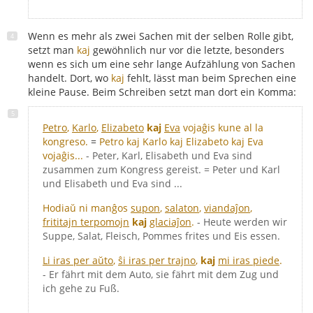
Wenn es mehr als zwei Sachen mit der selben Rolle gibt,
setzt man
kaj
gewöhnlich nur vor die letzte, besonders
wenn es sich um eine sehr lange Aufzählung von Sachen
handelt. Dort, wo
kaj
fehlt, lässt man beim Sprechen eine
kleine Pause. Beim Schreiben setzt man dort ein Komma:
Petro
,
Karlo
,
Elizabeto
kaj
Eva
vojaĝis kune al la
kongreso.
=
Petro kaj Karlo kaj Elizabeto kaj Eva
vojaĝis...
- Peter, Karl, Elisabeth und Eva sind
zusammen zum Kongress gereist. = Peter und Karl
und Elisabeth und Eva sind ...
Hodiaŭ ni manĝos
supon
,
salaton
,
viandaĵon
,
frititajn terpomojn
kaj
glaciaĵon
.
- Heute werden wir
Suppe, Salat, Fleisch, Pommes frites und Eis essen.
Li iras per aŭto
,
ŝi iras per trajno
,
kaj
mi iras piede
.
- Er fährt mit dem Auto, sie fährt mit dem Zug und
ich gehe zu Fuß.