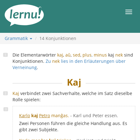
Zum
Inhalt
Men
Grammatik
14
Konjunktionen
Die Elementarwörter
kaj
,
aŭ
,
sed
,
plus
,
minus
kaj
nek
sind
Konjunktionen.
Zu
nek
lies in den Erläuterungen über
Verneinung
.
Kaj
Kaj
verbindet zwei Sachverhalte, welche im Satz dieselbe
Rolle spielen:
Karlo
kaj
Petro
manĝas.
- Karl und Peter essen.
Zwei Personen führen die gleiche Handlung aus. Es
gibt zwei Subjekte.