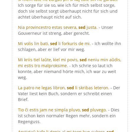
Ich sorge für sie so, wie ich für mich selbst sorge,
doch sie selbst sorgt überhaupt nicht für sich und
achtet überhaupt nicht auf sich.
Nia provincestro estas severa,
sed
justa.
- Unser
Gouverneur ist streng, aber gerecht.
Mi volis lin bati,
sed
li forkuris de mi.
- Ich wollte ihn
schlagen, aber er lief vor mir weg.
Mi kriis tiel laŭte, kiel mi povis,
sed
neniu min aŭdis,
mi estis tro malproksime.
- Ich schrie so laut ich
konnte, aber niemand hörte mich, ich war zu weit
weg.
La patro ne legas libron,
sed
li skribas leteron.
- Der
Vater liest kein Buch, sondern er schreibt einen
Brief.
Tio ĉi estis jam ne simpla pluvo,
sed
pluvego.
- Dies
ist schon kein normaler Regen mehr, sondern ein
Regenguss.
Anstataŭ kafo li donis al mi teon kun sukero,
sed