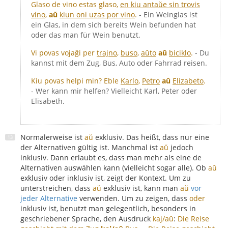
Glaso de vino estas glaso,
en kiu antaŭe sin trovis
vino
,
aŭ
kiun oni uzas por vino
.
- Ein Weinglas ist
ein Glas, in dem sich bereits Wein befunden hat
oder das man für Wein benutzt.
Vi povas vojaĝi per
trajno
,
buso
,
aŭto
aŭ
biciklo
.
- Du
kannst mit dem Zug, Bus, Auto oder Fahrrad reisen.
Kiu povas helpi min? Eble
Karlo
,
Petro
aŭ
Elizabeto
.
- Wer kann mir helfen? Vielleicht Karl, Peter oder
Elisabeth.
Normalerweise ist
aŭ
exklusiv. Das heißt, dass nur eine
der Alternativen gültig ist. Manchmal ist
aŭ
jedoch
inklusiv. Dann erlaubt es, dass man mehr als eine de
Alternativen auswählen kann (vielleicht sogar alle). Ob
aŭ
exklusiv oder inklusiv ist, zeigt der Kontext. Um zu
unterstreichen, dass
aŭ
exklusiv ist, kann man
aŭ
vor
jeder Alternative
verwenden. Um zu zeigen, dass
oder
inklusiv ist, benutzt man gelegentlich, besonders in
geschriebener Sprache, den Ausdruck
kaj/aŭ
:
Die Reise