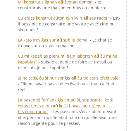
Mi konstruus
lignan
aŭ
ŝtonan
domon.
- Je
construirais une maison en bois ou en pierre.
Ĉu eblas konstrui aŭton kun
kvin
aŭ
ses
radoj?
- Est-
il possible de construire une voiture avec cinq ou
six roues ?
La kato troviĝas
sur
aŭ
sub
la domo.
- Le chat se
trouve sur ou sous la maison.
Ĉu mi kapablas plenumi tiajn laborojn
aŭ
ĉu mi ne
kapablas
?
- Suis-je capable de faire ce travail ou
n'en suis-je pas capable ?
Ŝi ne sciis,
ĉu ŝi nur sonĝis
aŭ
ĉu tio estis efektivaĵo
.
- Elle ne savait pas si elle rêvait ou si tout ça était
réel.
La pasantoj forflankiĝis antaŭ ŝi, supozante,
ke ŝi
estas frenezulino
aŭ
ke ŝi havas ian urĝegan
bezonon rapidi
.
- Les passants s'écartaient devant
elle, pensant qu'elle était folle ou qu'elle avait une
raison urgente pour se presser.