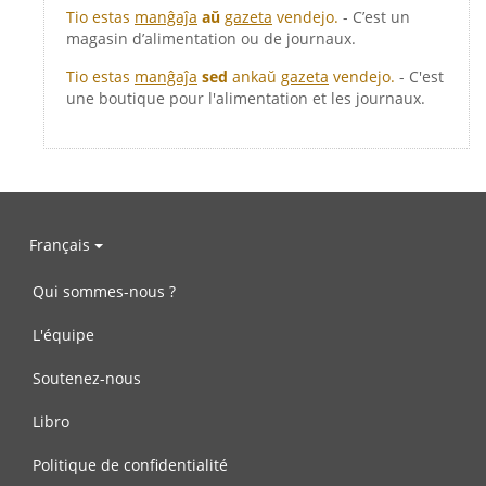
Tio estas
manĝaĵa
aŭ
gazeta
vendejo.
- C’est un
magasin d’alimentation ou de journaux.
Tio estas
manĝaĵa
sed
ankaŭ
gazeta
vendejo.
- C'est
une boutique pour l'alimentation et les journaux.
Français
Qui sommes-nous ?
L'équipe
Soutenez-nous
Libro
Politique de confidentialité