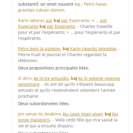
substantif, on omet souvent
kaj
:
Petro havas
grandan luksan domon.
Karlo laboras
por
kaj
per
Esperanto.
=
...
por
Esperanto
kaj
per Esperanto
.
- Charles travaille
pour et par l'espéranto; = … pour l'espéranto et par
l'espéranto.
Petro legis la gazeton
,
kaj
Karlo rigardis televidon
.
-
Pierre lisait le journal et Charles regardait la
télévision.
Deux propositions principales liées.
Ili diris,
ke ili tre amuziĝis
,
kaj
ke ili volonte revenos
venontjare
.
- Ils ont dit qu'ils s'étaient beaucoup
amusés et qu'ils reviendraient volontiers l'année
prochaine.
Deux subordonnées liées.
Jen venas tiu knabino,
kiu savis mian vivon
,
kaj
kiu
poste malaperis
.
- Voilà cette fille qui m'a sauvé la
vie et qui a ensuite disparu.