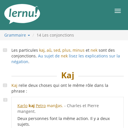
Aller
au
Men
contenu
Grammaire
14
Les conjonctions
Les particules
kaj
,
aŭ
,
sed
,
plus
,
minus
et
nek
sont des
conjonctions.
Au sujet de
nek
lisez les explications sur la
négation
.
Kaj
Kaj
relie deux choses qui ont le même rôle dans la
phrase :
Karlo
kaj
Petro
manĝas.
- Charles et Pierre
mangent.
Deux personnes font la même action. Il y a deux
sujets.