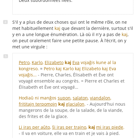
Deux subordonnées liées.
S'il y a plus de deux choses qui ont le même rôle, on ne
met habituellement
kaj
que devant la dernière, surtout s'il
y en a une longue énumération. Là où il n'y a pas de
kaj
,
on peut oralement faire une petite pause. À l’écrit, on y
met une virgule :
Petro
,
Karlo
,
Elizabeto
kaj
Eva
vojaĝis kune al la
kongreso.
=
Petro kaj Karlo kaj Elizabeto kaj Eva
vojaĝis...
- Pierre, Charles, Élisabeth et Ève ont
voyagé ensemble au congrès. = Pierre et Charles et
Élisabeth et Ève ont voyagé…
Hodiaŭ ni manĝos
supon
,
salaton
,
viandaĵon
,
frititajn terpomojn
kaj
glaciaĵon
.
- Aujourd'hui nous
mangerons de la soupe, de la salade, de la viande,
des frites et de la glace.
Li iras per aŭto
,
ŝi iras per trajno
,
kaj
mi iras piede
.
- Il va en voiture, elle va en train et je vais à pied.