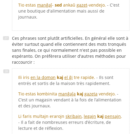
Tio estas
manĝaĵ
-
sed
ankaŭ
gazet
-vendejo.
- C'est
une boutique d'alimentation mais aussi de
journaux.
Ces phrases sont plutôt artificielles. En général elle sont à
éviter surtout quand elle contiennent des mots tronqués
sans finales, ce qui normalement n'est pas possible en
espéranto. On préfèrera utiliser d'autres méthodes pour
raccourcir :
Ili iris
en la domon
kaj
el ĝi
tre rapide.
- Ils sont
entrés et sortis de la maison très rapidement.
Tio estas kombinita
manĝaĵa
kaj
gazeta
vendejo.
-
C’est un magasin vendant à la fois de l’alimentation
et des journaux.
Li faris multajn erarojn
skribajn
,
legajn
kaj
pensajn
.
- Il a fait de nombreuses erreurs d’écriture, de
lecture et de réflexion.