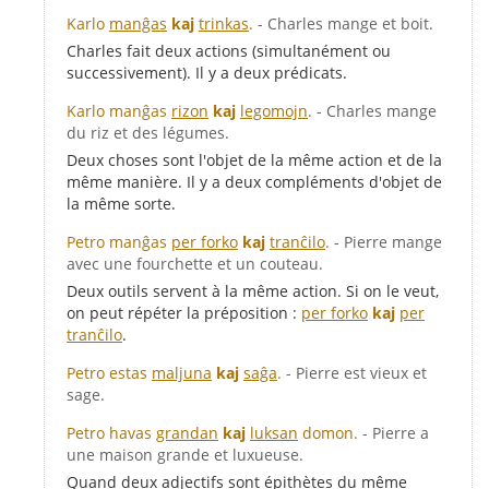
Karlo
manĝas
kaj
trinkas
.
- Charles mange et boit.
Charles fait deux actions (simultanément ou
successivement). Il y a deux prédicats.
Karlo manĝas
rizon
kaj
legomojn
.
- Charles mange
du riz et des légumes.
Deux choses sont l'objet de la même action et de la
même manière. Il y a deux compléments d'objet de
la même sorte.
Petro manĝas
per forko
kaj
tranĉilo
.
- Pierre mange
avec une fourchette et un couteau.
Deux outils servent à la même action. Si on le veut,
on peut répéter la préposition :
per forko
kaj
per
tranĉilo
.
Petro estas
maljuna
kaj
saĝa
.
- Pierre est vieux et
sage.
Petro havas
grandan
kaj
luksan
domon.
- Pierre a
une maison grande et luxueuse.
Quand deux adjectifs sont épithètes du même