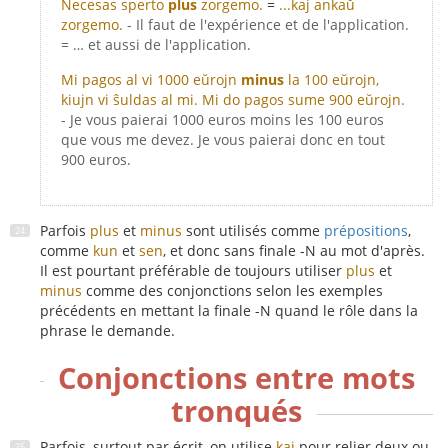
Necesas sperto
plus
zorgemo.
=
...kaj ankaŭ
zorgemo.
- Il faut de l'expérience et de l'application.
= … et aussi de l'application.
Mi pagos al vi 1000 eŭrojn
minus
la 100 eŭrojn,
kiujn vi ŝuldas al mi. Mi do pagos sume 900 eŭrojn.
- Je vous paierai 1000 euros moins les 100 euros
que vous me devez. Je vous paierai donc en tout
900 euros.
Parfois
plus
et
minus
sont utilisés comme
prépositions
,
comme
kun
et
sen
, et donc sans finale -N au mot d'après.
Il est pourtant préférable de toujours utiliser
plus
et
minus
comme des conjonctions selon les exemples
précédents en mettant la finale -N quand le rôle dans la
phrase le demande.
Conjonctions entre mots
tronqués
Parfois, surtout par écrit, on utilise
kaj
pour relier deux ou