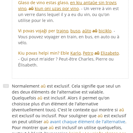
Glaso de vino estas glaso,
en kiu antaŭe sin trovis
vino
,
aŭ
kiun oni uzas por vino
.
- Un verre à vin est
un verre dans lequel il y a eu du vin, ou qu'on
utilise pour le vin.
Vi povas vojaĝi per
trajno
,
buso
,
aŭto
aŭ
biciklo
.
-
Vous pouvez voyager en train, en bus, en auto ou à
vélo.
Kiu povas helpi min? Eble
Karlo
,
Petro
aŭ
Elizabeto
.
- Qui peut m'aider ? Peut-être Charles, Pierre ou
Élisabeth.
Normalement
aŭ
est exclusif. Cela signifie que seul un
des deux éléments de l'alternative est valable.
Quelquefois
aŭ
est inclusif. Alors il permet qu'on
choisisse plus d'un élément de l'alternative
(éventuellement tous). C'est le contexte qui montre si
aŭ
est exclusif ou inclusif. Pour souligner que
aŭ
est exclusif
on peut utiliser
aŭ
avant chaque élément de l'alternative
.
Pour montrer que
aŭ
est inclusif on utilise quelquefois,