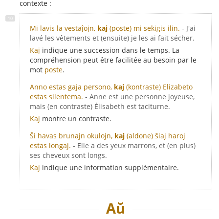
contexte :
Mi lavis la vestaĵojn,
kaj
(poste) mi sekigis ilin.
- J'ai
lavé les vêtements et (ensuite) je les ai fait sécher.
Kaj
indique une succession dans le temps. La
compréhension peut être facilitée au besoin par le
mot
poste
.
Anno estas gaja persono,
kaj
(kontraste) Elizabeto
estas silentema.
- Anne est une personne joyeuse,
mais (en contraste) Élisabeth est taciturne.
Kaj
montre un contraste.
Ŝi havas brunajn okulojn,
kaj
(aldone) ŝiaj haroj
estas longaj.
- Elle a des yeux marrons, et (en plus)
ses cheveux sont longs.
Kaj
indique une information supplémentaire.
Aŭ