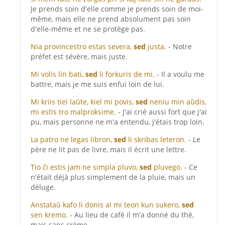
Je prends soin d'elle comme je prends soin de moi-
même, mais elle ne prend absolument pas soin
d'elle-même et ne se protège pas.
Nia provincestro estas severa,
sed
justa.
- Notre
préfet est sévère, mais juste.
Mi volis lin bati,
sed
li forkuris de mi.
- Il a voulu me
battre, mais je me suis enfui loin de lui.
Mi kriis tiel laŭte, kiel mi povis,
sed
neniu min aŭdis,
mi estis tro malproksime.
- J'ai crié aussi fort que j'ai
pu, mais personne ne m'a entendu, j'étais trop loin.
La patro ne legas libron,
sed
li skribas leteron.
- Le
père ne lit pas de livre, mais il écrit une lettre.
Tio ĉi estis jam ne simpla pluvo,
sed
pluvego.
- Ce
n'était déjà plus simplement de la pluie, mais un
déluge.
Anstataŭ kafo li donis al mi teon kun sukero,
sed
sen kremo.
- Au lieu de café il m'a donné du thé,
mais sans crème.