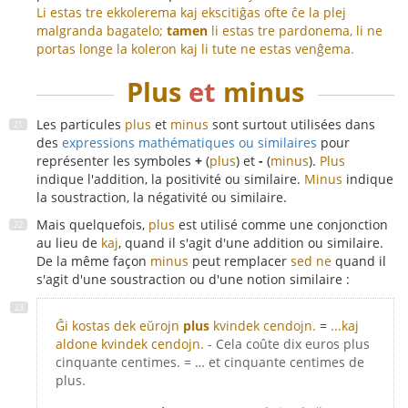
Li estas tre ekkolerema kaj ekscitiĝas ofte ĉe la plej
malgranda bagatelo;
tamen
li estas tre pardonema, li ne
portas longe la koleron kaj li tute ne estas venĝema.
Plus
et
minus
Les particules
plus
et
minus
sont surtout utilisées dans
des
expressions mathématiques ou similaires
pour
représenter les symboles
+
(
plus
) et
-
(
minus
).
Plus
indique l'addition, la positivité ou similaire.
Minus
indique
la soustraction, la négativité ou similaire.
Mais quelquefois,
plus
est utilisé comme une conjonction
au lieu de
kaj
, quand il s'agit d'une addition ou similaire.
De la même façon
minus
peut remplacer
sed ne
quand il
s'agit d'une soustraction ou d'une notion similaire :
Ĝi kostas dek eŭrojn
plus
kvindek cendojn.
=
...kaj
aldone kvindek cendojn.
- Cela coûte dix euros plus
cinquante centimes. = … et cinquante centimes de
plus.