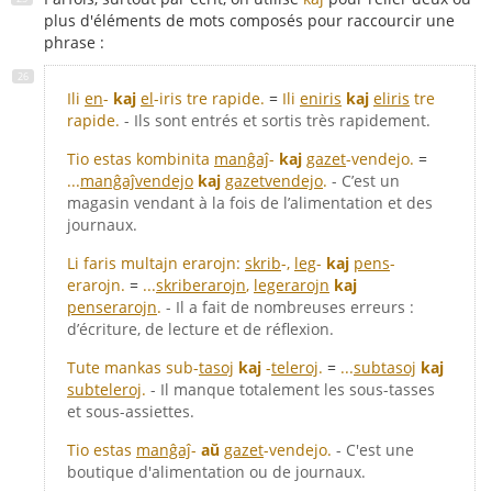
plus d'éléments de mots composés pour raccourcir une
phrase :
Ili
en
-
kaj
el
-iris tre rapide.
=
Ili
eniris
kaj
eliris
tre
rapide.
- Ils sont entrés et sortis très rapidement.
Tio estas kombinita
manĝaĵ
-
kaj
gazet
-vendejo.
=
...
manĝaĵvendejo
kaj
gazetvendejo
.
- C’est un
magasin vendant à la fois de l’alimentation et des
journaux.
Li faris multajn erarojn:
skrib
-,
leg
-
kaj
pens
-
erarojn.
=
...
skriberarojn
,
legerarojn
kaj
penserarojn
.
- Il a fait de nombreuses erreurs :
d’écriture, de lecture et de réflexion.
Tute mankas sub-
tasoj
kaj
-
teleroj
.
=
...
subtasoj
kaj
subteleroj
.
- Il manque totalement les sous-tasses
et sous-assiettes.
Tio estas
manĝaĵ
-
aŭ
gazet
-vendejo.
- C'est une
boutique d'alimentation ou de journaux.