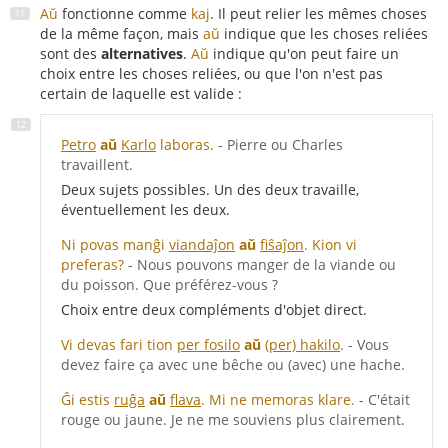
Aŭ
fonctionne comme
kaj
. Il peut relier les mêmes choses
de la même façon, mais
aŭ
indique que les choses reliées
sont des
alternatives
.
Aŭ
indique qu'on peut faire un
choix entre les choses reliées, ou que l'on n'est pas
certain de laquelle est valide :
Petro
aŭ
Karlo
laboras.
- Pierre ou Charles
travaillent.
Deux sujets possibles. Un des deux travaille,
éventuellement les deux.
Ni povas manĝi
viandaĵon
aŭ
fiŝaĵon
. Kion vi
preferas?
- Nous pouvons manger de la viande ou
du poisson. Que préférez-vous ?
Choix entre deux compléments d'objet direct.
Vi devas fari tion
per fosilo
aŭ
(per) hakilo
.
- Vous
devez faire ça avec une bêche ou (avec) une hache.
Ĝi estis
ruĝa
aŭ
flava
. Mi ne memoras klare.
- C'était
rouge ou jaune. Je ne me souviens plus clairement.