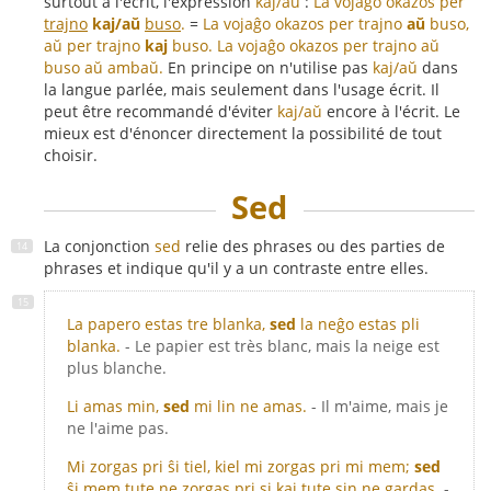
surtout à l'écrit, l'expression
kaj/aŭ
:
La vojaĝo okazos per
trajno
kaj/aŭ
buso
.
=
La vojaĝo okazos per trajno
aŭ
buso,
aŭ per trajno
kaj
buso.
La vojaĝo okazos per trajno aŭ
buso aŭ ambaŭ.
En principe on n'utilise pas
kaj/aŭ
dans
la langue parlée, mais seulement dans l'usage écrit. Il
peut être recommandé d'éviter
kaj/aŭ
encore à l'écrit. Le
mieux est d'énoncer directement la possibilité de tout
choisir.
Sed
La conjonction
sed
relie des phrases ou des parties de
phrases et indique qu'il y a un contraste entre elles.
La papero estas tre blanka,
sed
la neĝo estas pli
blanka.
- Le papier est très blanc, mais la neige est
plus blanche.
Li amas min,
sed
mi lin ne amas.
- Il m'aime, mais je
ne l'aime pas.
Mi zorgas pri ŝi tiel, kiel mi zorgas pri mi mem;
sed
ŝi mem tute ne zorgas pri si kaj tute sin ne gardas.
-