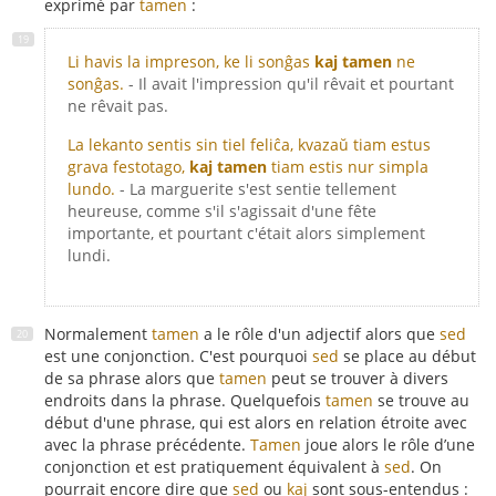
exprimé par
tamen
:
Li havis la impreson, ke li sonĝas
kaj tamen
ne
sonĝas.
- Il avait l'impression qu'il rêvait et pourtant
ne rêvait pas.
La lekanto sentis sin tiel feliĉa, kvazaŭ tiam estus
grava festotago,
kaj tamen
tiam estis nur simpla
lundo.
- La marguerite s'est sentie tellement
heureuse, comme s'il s'agissait d'une fête
importante, et pourtant c'était alors simplement
lundi.
Normalement
tamen
a le rôle d'un adjectif alors que
sed
est une conjonction. C'est pourquoi
sed
se place au début
de sa phrase alors que
tamen
peut se trouver à divers
endroits dans la phrase. Quelquefois
tamen
se trouve au
début d'une phrase, qui est alors en relation étroite avec
avec la phrase précédente.
Tamen
joue alors le rôle d’une
conjonction et est pratiquement équivalent à
sed
. On
pourrait encore dire que
sed
ou
kaj
sont sous-entendus :