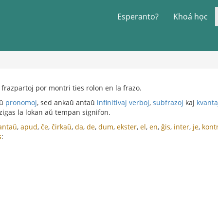
Esperanto?
Khoá học
 frazpartoj por montri ties rolon en la frazo.
aŭ
pronomoj
, sed ankaŭ antaŭ
infinitivaj verboj
,
subfrazoj
kaj
kvanta
zigas la lokan aŭ tempan signifon.
antaŭ
,
apud
,
ĉe
,
ĉirkaŭ
,
da
,
de
,
dum
,
ekster
,
el
,
en
,
ĝis
,
inter
,
je
,
kont
s
: