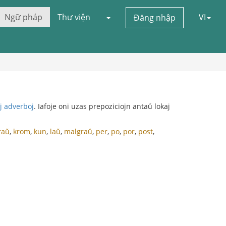
Ngữ pháp
Thư viện
VI
Đăng nhập
j adverboj
. Iafoje oni uzas prepoziciojn antaŭ lokaj
raŭ
,
krom
,
kun
,
laŭ
,
malgraŭ
,
per
,
po
,
por
,
post
,