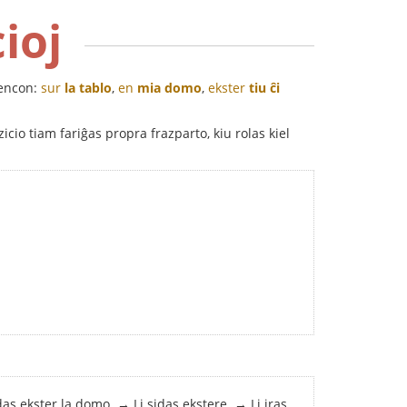
ioj
sencon:
sur
la tablo
,
en
mia domo
,
ekster
tiu ĉi
icio tiam fariĝas propra frazparto, kiu rolas kiel
idas ekster la domo. → Li sidas ekstere. → Li iras