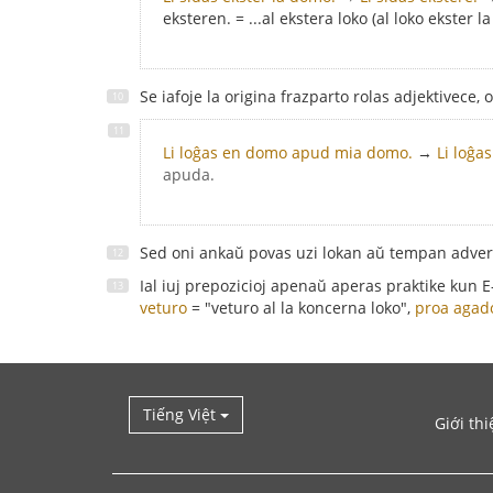
eksteren. = ...al ekstera loko (al loko ekster l
Se iafoje la origina frazparto rolas adjektivece, 
Li loĝas en domo apud mia domo.
→
Li loĝa
apuda.
Sed oni ankaŭ povas uzi lokan aŭ tempan adver
Ial iuj prepozicioj apenaŭ aperas praktike kun E
veturo
= "veturo al la koncerna loko",
proa agad
Tiếng Việt
Giới thi