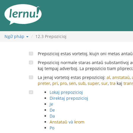
Đi
đến
phần
nội
dung
Ngữ pháp
12.3
Prepozicioj
Prepozicioj estas vortetoj, kiujn oni metas antaŭ
Prepozicioj normale staras antaŭ substantivoj 
kaj tempaj adverboj. La prepozicio tiam plipreci
La jenaj vortetoj estas prepozicioj:
al
,
anstataŭ
,
preter
,
pri
,
pro
,
sen
,
sub
,
super
,
sur
,
tra
kaj
tran
Lokaj prepozicioj
Direktaj prepozicioj
Je
De
Da
Anstataŭ
và
krom
Po