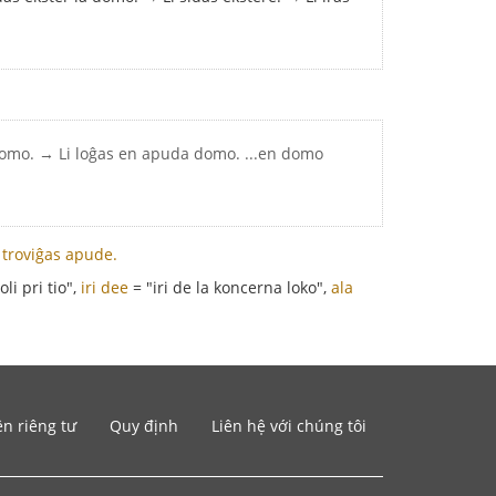
domo. → Li loĝas en apuda domo. ...en domo
 troviĝas apude.
li pri tio",
iri dee
= "iri de la koncerna loko",
ala
n riêng tư
Quy định
Liên hệ với chúng tôi