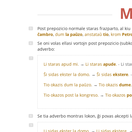
M
Post prepozicio normale staras frazparto, al kiu
ĉambro
,
dum
la paŭzo
,
anstataŭ
tio
,
krom
Petr
Se oni volas ellasi vortojn post prepozicio (subko
adverbo:
Li staras apud mi.
→
Li staras
apude
.
- Li st
Ŝi sidas ekster la domo.
→
Ŝi sidas
ekstere
.
Tio okazis dum la paŭzo.
→
Tio okazis
dume
.
Tio okazos post la kongreso.
→
Tio okazos
po
Se tia adverbo montras lokon, ĝi povas akcepti 
Li sidas ekster la domo.
→
Li sidas ekstere.