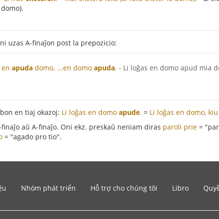
a domo).
oni uzas A-finaĵon post la prepozicio:
s en
apuda
domo.
...en domo
apuda
.
- Li loĝas en domo apud mia 
bon en tiaj okazoj:
Li loĝas en domo
apude
.
=
Li loĝas en domo, kiu
-finaĵo aŭ A-finaĵo. Oni ekz. preskaŭ neniam diras
paroli prie
= "paro
o
= "agado pro tio".
ệu
Nhóm phát triển
Hỗ trợ cho chúng tôi
Libro
Quyề