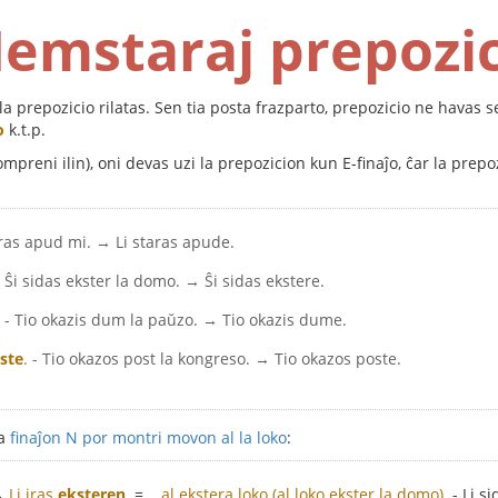
emstaraj prepozic
 la prepozicio rilatas. Sen tia posta frazparto, prepozicio ne havas 
o
k.t.p.
mpreni ilin), oni devas uzi la prepozicion kun E-finaĵo, ĉar la prepoz
aras apud mi. → Li staras apude.
- Ŝi sidas ekster la domo. → Ŝi sidas ekstere.
- Tio okazis dum la paŭzo. → Tio okazis dume.
ste
.
- Tio okazos post la kongreso. → Tio okazos poste.
la
finaĵon N por montri movon al la loko
:
→
Li iras
eksteren
.
=
...al ekstera loko (al loko ekster la domo).
- Li s