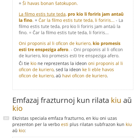
=
Ŝi havas bonan ŝatokupon.
La filmo estis tute teda
,
pro kio li foriris jam antaŭ
la fino
.
=
Ĉar la filmo estis tute teda, li foriris...
- La
filmo estis tute teda, pro kio li foriris jam antaŭ la
fino. = Ĉar la filmo estis tute teda, li foriris...
Oni proponis al li oficon de kuriero,
kio promesis
esti tre enspeziga afero
.
- Oni proponis al li oficon
de kuriero, kio promesis esti tre enspeziga afero.
Ĉi tie
kio
ne reprezentas la ideon
oni proponis al li
oficon de kuriero
, sed la ideon
ke li eble havos
oficon de kuriero
, aŭ
havi oficon de kuriero
.
Emfazaj frazturnoj kun rilata
kiu
aŭ
kio
Ekzistas speciala emfaza frazturno, en kiu oni uzas
prezenton per la verbo
esti
plus rilatan subfrazon kun
kiu
aŭ
kio
: