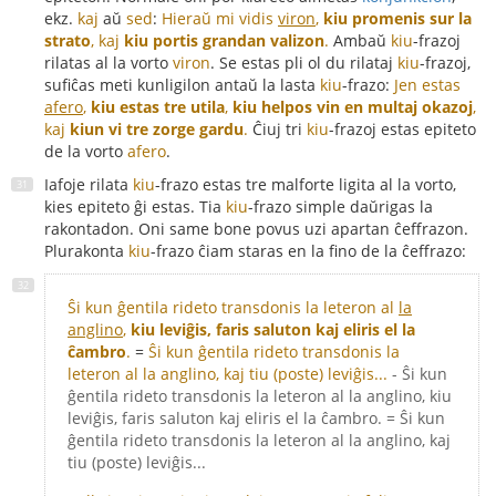
ekz.
kaj
aŭ
sed
:
Hieraŭ mi vidis
viron
,
kiu promenis sur la
strato
, kaj
kiu portis grandan valizon
.
Ambaŭ
kiu
-frazoj
rilatas al la vorto
viron
. Se estas pli ol du rilataj
kiu
-frazoj,
sufiĉas meti kunligilon antaŭ la lasta
kiu
-frazo:
Jen estas
afero
,
kiu estas tre utila
,
kiu helpos vin en multaj okazoj
,
kaj
kiun vi tre zorge gardu
.
Ĉiuj tri
kiu
-frazoj estas epiteto
de la vorto
afero
.
Iafoje rilata
kiu
-frazo estas tre malforte ligita al la vorto,
kies epiteto ĝi estas. Tia
kiu
-frazo simple daŭrigas la
rakontadon. Oni same bone povus uzi apartan ĉeffrazon.
Plurakonta
kiu
-frazo ĉiam staras en la fino de la ĉeffrazo:
Ŝi kun ĝentila rideto transdonis la leteron al
la
anglino
,
kiu leviĝis, faris saluton kaj eliris el la
ĉambro
.
=
Ŝi kun ĝentila rideto transdonis la
leteron al la anglino, kaj tiu (poste) leviĝis...
- Ŝi kun
ĝentila rideto transdonis la leteron al la anglino, kiu
leviĝis, faris saluton kaj eliris el la ĉambro. = Ŝi kun
ĝentila rideto transdonis la leteron al la anglino, kaj
tiu (poste) leviĝis...