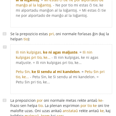
manĝo al la loĝantoj.
- Ne por tio mi estas ĉi tie, ke
mi alportadu manĝon al la loĝantoj. = Mi estas ĉi tie
ne por alportado de manĝo al la loĝantoj.
Se la prepozicio estas
pri
, oni normale forlasas ĝin (kaj la
helpan
tio
):
Ili nin kulpigas,
ke ni agas maljuste
.
=
Ili nin
kulpigas pri tio, ke...
- Ili nin kulpigas, ke ni agas
maljuste. = Ili nin kulpigas pri tio, ke...
Petu ŝin,
ke ŝi sendu al mi kandelon
.
=
Petu ŝin pri
tio, ke...
- Petu ŝin, ke ŝi sendu al mi kandelon. =
Petu ŝin pri tio, ke...
La prepozicion
por
oni normale metas rekte antaŭ
ke
-
frazo sen helpa
tio
. La plenan esprimon
por tio ke
oni tre
malofte uzas. Oni uzas ankaŭ
anstataŭ
rekte antaŭ
ke
, kaj
kelkfoje
malgraŭ
,
krom
kaj
sen
: