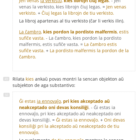
Jen venas
la verkisto
,
kies librojn ĉiuj legas
.
- Jen
venas la verkisto, kies librojn ĉiuj legas.
=
Jen venas
verkisto.
+
Ĉiuj legas la librojn de tiu verkisto.
La libroj apartenas al tiu verkisto (ĉar li verkis ilin).
La ĉambro
,
kies pordon la pordisto malfermis
, estis
sufiĉe vasta.
- La ĉambro, kies pordon la pordisto
malfermis, estis sufiĉe vasta.
=
La ĉambro estis
sufiĉe vasta.
+
La pordisto malfermis la pordon de la
ĉambro.
Rilata
kies
ankaŭ povas montri la sencan objekton aŭ
subjekton de aga substantivo:
Ĝi estas
ia ennovaĵo
,
pri kies akceptado aŭ
neakceptado oni devas konsiliĝi
.
- Ĝi estas ia
ennovaĵo, pri kies akceptado aŭ neakceptado oni
devas konsiliĝi.
=
Ĝi estas ia ennovaĵo.
+
Oni devas
konsiliĝi pri la akceptado aŭ neakceptado de tiu
ennovaĵo.