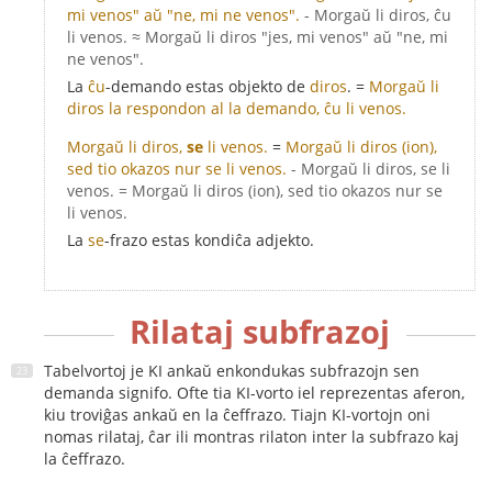
mi venos" aŭ "ne, mi ne venos".
- Morgaŭ li diros, ĉu
li venos. ≈ Morgaŭ li diros "jes, mi venos" aŭ "ne, mi
ne venos".
La
ĉu
-demando estas objekto de
diros
. =
Morgaŭ li
diros la respondon al la demando, ĉu li venos.
Morgaŭ li diros,
se
li venos.
=
Morgaŭ li diros (ion),
sed tio okazos nur se li venos.
- Morgaŭ li diros, se li
venos. = Morgaŭ li diros (ion), sed tio okazos nur se
li venos.
La
se
-frazo estas kondiĉa adjekto.
Rilataj subfrazoj
Tabelvortoj je KI ankaŭ enkondukas subfrazojn sen
demanda signifo. Ofte tia KI-vorto iel reprezentas aferon,
kiu troviĝas ankaŭ en la ĉeffrazo. Tiajn KI-vortojn oni
nomas rilataj, ĉar ili montras rilaton inter la subfrazo kaj
la ĉeffrazo.