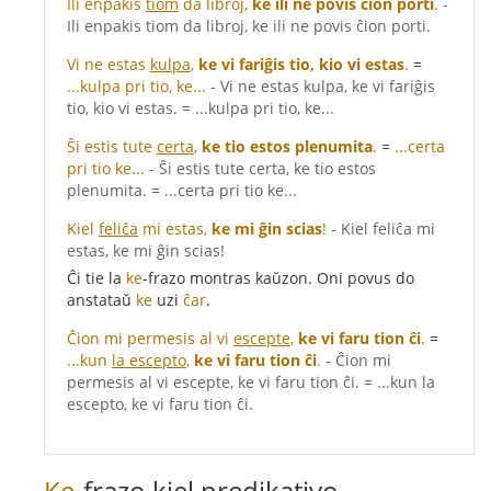
Ili enpakis
tiom
da libroj,
ke ili ne povis ĉion porti
.
-
Ili enpakis tiom da libroj, ke ili ne povis ĉion porti.
Vi ne estas
kulpa
,
ke vi fariĝis tio, kio vi estas
.
=
...kulpa pri tio, ke...
- Vi ne estas kulpa, ke vi fariĝis
tio, kio vi estas. = ...kulpa pri tio, ke...
Ŝi estis tute
certa
,
ke tio estos plenumita
.
=
...certa
pri tio ke...
- Ŝi estis tute certa, ke tio estos
plenumita. = ...certa pri tio ke...
Kiel
feliĉa
mi estas,
ke mi ĝin scias
!
- Kiel feliĉa mi
estas, ke mi ĝin scias!
Ĉi tie la
ke
-frazo montras kaŭzon. Oni povus do
anstataŭ
ke
uzi
ĉar
.
Ĉion mi permesis al vi
escepte
,
ke vi faru tion ĉi
.
=
...kun
la escepto
,
ke vi faru tion ĉi
.
- Ĉion mi
permesis al vi escepte, ke vi faru tion ĉi. = ...kun la
escepto, ke vi faru tion ĉi.
Ke
-frazo kiel predikativo