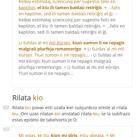
Kelkaj estimataj scienculoj per sugestio falis en
kaptilon
,
el kiu ili tamen baldaŭ retiriĝis
.
=
...falis
en kaptilon, sed ili tamen baldaŭ retiriĝis el ĝi.
-
Kelkaj estimataj scienculoj per sugestio falis en
kaptilon, el kiu ili tamen baldaŭ retiriĝis. = ...falis en
kaptilon, sed ili tamen baldaŭ retiriĝis el ĝi.
Li ŝuldas al mi
mil eŭrojn
,
kiun sumon li ne repagis
malgraŭ plurfoja rememorigo
.
=
Li ŝuldas al mi mil
eŭrojn. Tiun sumon li ne repagis...
- Li ŝuldas al mi
mil eŭrojn, kiun sumon li ne repagis malgraŭ
plurfoja rememorigo. = Li ŝuldas al mi mil eŭrojn.
Tiun sumon li ne repagis...
Rilata
kio
Rilata
kio
povas esti uzata kiel subjunkcio simile al rilata
kiu
. Oni uzas rilatan
kio
anstataŭ rilata
kiu
, se la subfrazo
estas epiteto de tabelvorto je O:
Mi volas, ke
tio
,
kion mi diris
, estu obeata.
=
Mi