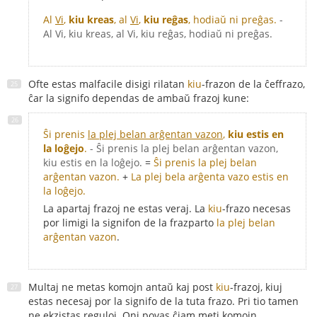
Al
Vi
,
kiu kreas
, al
Vi
,
kiu reĝas
, hodiaŭ ni preĝas.
-
Al Vi, kiu kreas, al Vi, kiu reĝas, hodiaŭ ni preĝas.
Ofte estas malfacile disigi rilatan
kiu
-frazon de la ĉeffrazo,
ĉar la signifo dependas de ambaŭ frazoj kune:
Ŝi prenis
la plej belan arĝentan vazon
,
kiu estis en
la loĝejo
.
- Ŝi prenis la plej belan arĝentan vazon,
kiu estis en la loĝejo.
=
Ŝi prenis la plej belan
arĝentan vazon.
+
La plej bela arĝenta vazo estis en
la loĝejo.
La apartaj frazoj ne estas veraj. La
kiu
-frazo necesas
por limigi la signifon de la frazparto
la plej belan
arĝentan vazon
.
Multaj ne metas komojn antaŭ kaj post
kiu
-frazoj, kiuj
estas necesaj por la signifo de la tuta frazo. Pri tio tamen
ne ekzistas reguloj. Oni povas ĉiam meti komojn.