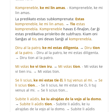
Kompreneble,
ke mi lin amas
.
- Kompreneble, ke mi
lin amas.
La predikato estas subkomprenata:
Estas
kompreneble, ke mi lin amas.
→
Tio
estas
komprenebla.
Kompreneble
havas E-finaĵon, ĉar ĝi
estas predikativa priskribo de subfrazo. Kiam oni
ŝanĝas al
tio
, oni devas ŝanĝi al
komprenebla
.
Diru al la patro,
ke mi estas diligenta
.
→
Diru
tion
al la patro.
- Diru al la patro, ke mi estas diligenta.
→ Diru tion al la patro.
Mi volas
ke vi tien iru
.
→
Mi volas
tion
.
- Mi volas ke
vi tien iru. → Mi volas tion.
Se li scius,
ke mi estas tie ĉi
, li tuj venus al mi.
→
Se
li scius
tion
...
- Se li scius, ke mi estas tie ĉi, li tuj
venus al mi. → Se li scius tion...
Subite li aŭdis,
ke iu alrajdas de la vojo al la domo
.
→
Subite li aŭdis
tion
.
- Subite li aŭdis, ke iu
alrajdas de la vojo al la domo. → Subite li aŭdis