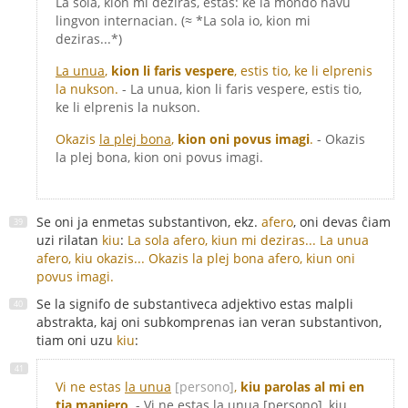
La sola, kion mi deziras, estas: ke la mondo havu
lingvon internacian. (≈ *La sola io, kion mi
deziras...*)
La unua
,
kion li faris vespere
, estis tio, ke li elprenis
la nukson.
- La unua, kion li faris vespere, estis tio,
ke li elprenis la nukson.
Okazis
la plej bona
,
kion oni povus imagi
.
- Okazis
la plej bona, kion oni povus imagi.
Se oni ja enmetas substantivon, ekz.
afero
, oni devas ĉiam
uzi rilatan
kiu
:
La sola afero, kiun mi deziras...
La unua
afero, kiu okazis...
Okazis la plej bona afero, kiun oni
povus imagi.
Se la signifo de substantiveca adjektivo estas malpli
abstrakta, kaj oni subkomprenas ian veran substantivon,
tiam oni uzu
kiu
:
Vi ne estas
la unua
[persono]
,
kiu parolas al mi en
tia maniero
.
- Vi ne estas la unua [persono], kiu