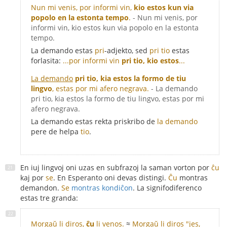
Nun mi venis, por informi vin,
kio estos kun via
popolo en la estonta tempo
.
- Nun mi venis, por
informi vin, kio estos kun via popolo en la estonta
tempo.
La demando estas
pri
-adjekto, sed
pri tio
estas
forlasita:
...por informi vin
pri tio, kio estos
...
La demando
pri tio, kia estos la formo de tiu
lingvo
, estas por mi afero negrava.
- La demando
pri tio, kia estos la formo de tiu lingvo, estas por mi
afero negrava.
La demando estas rekta priskribo de
la demando
pere de helpa
tio
.
En iuj lingvoj oni uzas en subfrazoj la saman vorton por
ĉu
kaj por
se
. En Esperanto oni devas distingi.
Ĉu
montras
demandon.
Se
montras kondiĉon
. La signifodiferenco
estas tre granda:
Morgaŭ li diros,
ĉu
li venos.
≈
Morgaŭ li diros "jes,