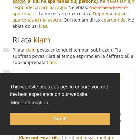
asocio
,
al kiu ne apartenas tiuj personoj
, ne havas ian ajn
respondecon pri iliaj agoj.
Ne eblas:
Nia asocio, kies ne
apartenas...
La memstara frazo estas:
Tiuj personoj ne
apartenas
al
nia asocio.
Oni neniam diras
aparteni de
. Ne
eblas do uzi
kies
.
Rilata
kiam
Rilata
kiam
povas enkonduki tempan subfrazon. Tia
subfrazo povas rilati al tempa esprimo en la ĉeffrazo aŭ al
subkomprenata
tiam
:
Antaŭhieraŭ
,
kiam mi estis en la urbo
, mi aĉetis
novan robon.
- Antaŭhieraŭ, kiam mi estis en la
This website uses cookies to ensure you get
urbo, mi aĉetis novan robon.
=
Antaŭhieraŭ mi
the best experience on our website.
aĉetis novan robon.
+
Tiam mi estis en la urbo.
More information
Kiam Nikodemo batas Jozefon
,
tiam
Nikodemo
estas la batanto kaj Jozefo estas la batato.
- Kiam
Got it!
Nikodemo batas Jozefon, tiam Nikodemo estas la
batanto kaj Jozefo estas la batato.
Kiam oni estas riĉa
,
[
tiam
]
oni havas multajn