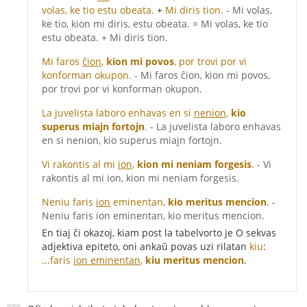
volas, ke tio estu obeata.
+
Mi diris tion.
- Mi volas,
ke tio, kion mi diris, estu obeata. = Mi volas, ke tio
estu obeata. + Mi diris tion.
Mi faros
ĉion
,
kion mi povos
, por trovi por vi
konforman okupon.
- Mi faros ĉion, kion mi povos,
por trovi por vi konforman okupon.
La juvelista laboro enhavas en si
nenion
,
kio
superus miajn fortojn
.
- La juvelista laboro enhavas
en si nenion, kio superus miajn fortojn.
Vi rakontis al mi
ion
,
kion mi neniam forgesis
.
- Vi
rakontis al mi ion, kion mi neniam forgesis.
Neniu faris
ion
eminentan,
kio meritus mencion
.
-
Neniu faris ion eminentan, kio meritus mencion.
En tiaj ĉi okazoj, kiam post la tabelvorto je O sekvas
adjektiva epiteto, oni ankaŭ povas uzi rilatan
kiu
:
...faris
ion eminentan
,
kiu meritus mencion
.