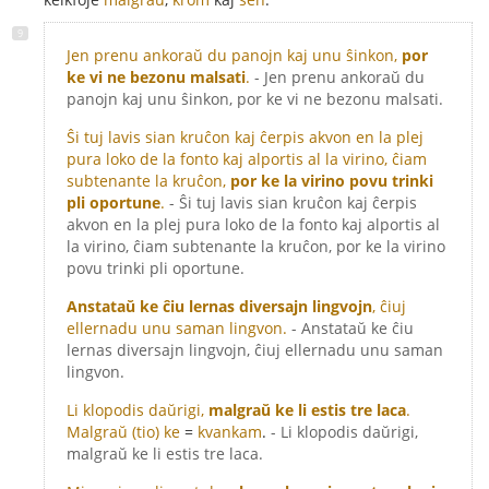
Jen prenu ankoraŭ du panojn kaj unu ŝinkon,
por
ke vi ne bezonu malsati
.
- Jen prenu ankoraŭ du
panojn kaj unu ŝinkon, por ke vi ne bezonu malsati.
Ŝi tuj lavis sian kruĉon kaj ĉerpis akvon en la plej
pura loko de la fonto kaj alportis al la virino, ĉiam
subtenante la kruĉon,
por ke la virino povu trinki
pli oportune
.
- Ŝi tuj lavis sian kruĉon kaj ĉerpis
akvon en la plej pura loko de la fonto kaj alportis al
la virino, ĉiam subtenante la kruĉon, por ke la virino
povu trinki pli oportune.
Anstataŭ ke ĉiu lernas diversajn lingvojn
, ĉiuj
ellernadu unu saman lingvon.
- Anstataŭ ke ĉiu
lernas diversajn lingvojn, ĉiuj ellernadu unu saman
lingvon.
Li klopodis daŭrigi,
malgraŭ ke li estis tre laca
.
Malgraŭ (tio) ke
=
kvankam
.
- Li klopodis daŭrigi,
malgraŭ ke li estis tre laca.