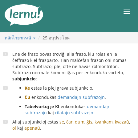
ไป
ยัง
เมนู
สารบัญ
หลักไวยากรณ์
25
อนุประโยค
Ene de frazo povas troviĝi alia frazo, kiu rolas en la
ĉeffrazo kiel frazparto. Tian malĉefan frazon oni nomas
subfrazo. Subfrazoj plej ofte ne havas rolmontrilon.
Subfrazo normale komenciĝas per enkonduka vorteto,
subjunkcio
:
Ke
estas la plej grava subjunkcio.
Ĉu
enkondukas
demandajn subfrazojn
.
Tabelvortoj je KI
enkondukas
demandajn
subfrazojn
kaj
rilatajn subfrazojn
.
Aliaj subjunkcioj estas
se
,
ĉar
,
dum
,
ĝis
,
kvankam
,
kvazaŭ
,
ol
kaj
apenaŭ
.