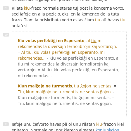
Rilata
kiu
-frazo normale staras tuj post la koncerna vorto,
sed iafoje en alia pozicio, ekz. en la komenco de la tuta
frazo. Tiam la priskribata vorto estas ĉiam
tiu
aŭ havas
tiu
antaŭ si:
Kiu volas perfektiĝi en Esperanto
, al
tiu
mi
rekomendas la diversajn lernolibrojn kaj vortarojn.
=
Al tiu, kiu volas perfektiĝi en Esperanto, mi
rekomendas...
- Kiu volas perfektiĝi en Esperanto, al
tiu mi rekomendas la diversajn lernolibrojn kaj
vortarojn. = Al tiu, kiu volas perfektiĝi en Esperanto,
mi rekomendas...
Kiun malĝojo ne turmentis
,
tiu
ĝojon ne sentas.
=
Tiu, kiun malĝojo ne turmentis, ne sentas ĝojon.
-
Kiun malĝojo ne turmentis, tiu ĝojon ne sentas. =
Tiu, kiun malĝojo ne turmentis, ne sentas ĝojon.
Iafoje unu ĉefvorto havas pli ol unu rilatan
kiu
-frazon kiel
epiteton. Normale oni por klareco almetas
konjunkcion
,