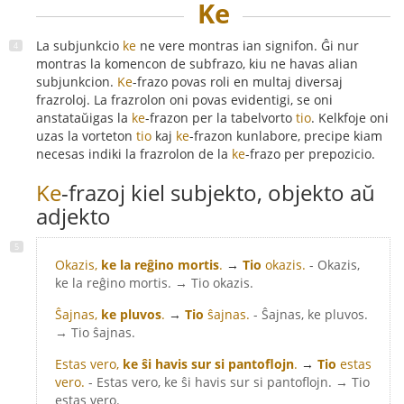
Ke
La subjunkcio
ke
ne vere montras ian signifon. Ĝi nur
montras la komencon de subfrazo, kiu ne havas alian
subjunkcion.
Ke
-frazo povas roli en multaj diversaj
frazroloj. La frazrolon oni povas evidentigi, se oni
anstataŭigas la
ke
-frazon per la tabelvorto
tio
. Kelkfoje oni
uzas la vorteton
tio
kaj
ke
-frazon kunlabore, precipe kiam
necesas indiki la frazrolon de la
ke
-frazo per prepozicio.
Ke
-frazoj kiel subjekto, objekto aŭ
adjekto
Okazis,
ke la reĝino mortis
.
→
Tio
okazis.
- Okazis,
ke la reĝino mortis. → Tio okazis.
Ŝajnas,
ke pluvos
.
→
Tio
ŝajnas.
- Ŝajnas, ke pluvos.
→ Tio ŝajnas.
Estas vero,
ke ŝi havis sur si pantoflojn
.
→
Tio
estas
vero.
- Estas vero, ke ŝi havis sur si pantoflojn. → Tio
estas vero.