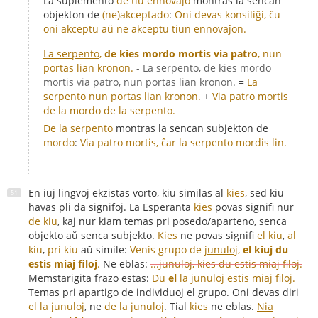
La suplemento
de tiu ennovaĵo
montras la sencan
objekton de
(ne)akceptado
:
Oni devas konsiliĝi, ĉu
oni akceptu aŭ ne akceptu tiun ennovaĵon.
La serpento
,
de kies mordo mortis via patro
, nun
portas lian kronon.
- La serpento, de kies mordo
mortis via patro, nun portas lian kronon.
=
La
serpento nun portas lian kronon.
+
Via patro mortis
de la mordo de la serpento.
De la serpento
montras la sencan subjekton de
mordo
:
Via patro mortis, ĉar la serpento mordis lin.
En iuj lingvoj ekzistas vorto, kiu similas al
kies
, sed kiu
havas pli da signifoj. La Esperanta
kies
povas signifi nur
de kiu
, kaj nur kiam temas pri posedo/aparteno, senca
objekto aŭ senca subjekto.
Kies
ne povas signifi
el kiu
,
al
kiu
,
pri kiu
aŭ simile:
Venis grupo de
junuloj
,
el kiuj du
estis miaj filoj
.
Ne eblas:
...junuloj, kies du estis miaj filoj.
Memstarigita frazo estas:
Du
el
la junuloj estis miaj filoj.
Temas pri apartigo de individuoj el grupo. Oni devas diri
el la junuloj
, ne
de la junuloj
. Tial
kies
ne eblas.
Nia