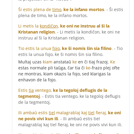
Ŝi estis plena de
timo
,
ke la infano mortos
.
- Ŝi estis
plena de timo, ke la infano mortos.
Li metis la
kondiĉon
,
ke oni ne instruu al ŝi la
Kristanan religion
.
- Li metis la kondiĉon, ke oni ne
instruu al ŝi la Kristanan religion.
Tio estis la unua
fojo
,
ke ŝi nomis ŝin sia filino
.
- Tio
estis la unua fojo, ke ŝi nomis ŝin sia filino.
Multaj uzas
kiam
anstataŭ
ke
en ĉi tiaj frazoj.
Ke
estas normale pli taŭga, ĉar tia ĉi
ke
-frazo plej ofte
ne montras, kiam okazis la fojo, sed klarigas la
enhavon de la fojo.
Estis
tia
ventego,
ke la tegoloj deflugis de la
tegmentoj
.
- Estis tia ventego, ke la tegoloj deflugis
de la tegmentoj.
Ili ambaŭ estis
tiel
malagrablaj kaj
tiel
fieraj,
ke oni
ne povis vivi kun ili
.
- Ili ambaŭ estis tiel
malagrablaj kaj tiel fieraj, ke oni ne povis vivi kun ili.