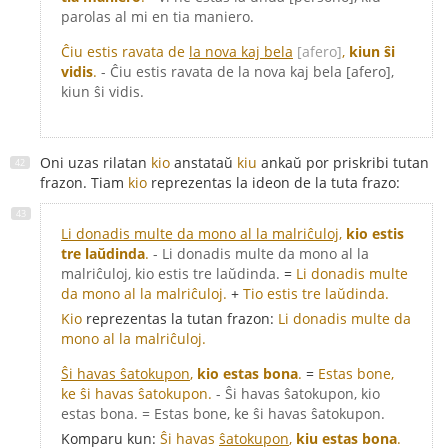
parolas al mi en tia maniero.
Ĉiu estis ravata de
la nova kaj bela
[afero]
,
kiun ŝi
vidis
.
- Ĉiu estis ravata de la nova kaj bela [afero],
kiun ŝi vidis.
Oni uzas rilatan
kio
anstataŭ
kiu
ankaŭ por priskribi tutan
frazon. Tiam
kio
reprezentas la ideon de la tuta frazo:
Li donadis multe da mono al la malriĉuloj
,
kio estis
tre laŭdinda
.
- Li donadis multe da mono al la
malriĉuloj, kio estis tre laŭdinda.
=
Li donadis multe
da mono al la malriĉuloj.
+
Tio estis tre laŭdinda.
Kio
reprezentas la tutan frazon:
Li donadis multe da
mono al la malriĉuloj.
Ŝi havas ŝatokupon
,
kio estas bona
.
=
Estas bone,
ke ŝi havas ŝatokupon.
- Ŝi havas ŝatokupon, kio
estas bona. = Estas bone, ke ŝi havas ŝatokupon.
Komparu kun:
Ŝi havas
ŝatokupon
,
kiu estas bona
.