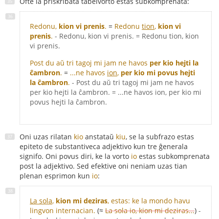
Ofte la priskribata tabelvorto estas subkomprenata:
Redonu,
kion vi prenis
.
=
Redonu
tion
,
kion vi
prenis
.
- Redonu, kion vi prenis. = Redonu tion, kion
vi prenis.
Post du aŭ tri tagoj mi jam ne havos
per kio hejti la
ĉambron
.
=
...ne havos
ion
,
per kio mi povus hejti
la ĉambron
.
- Post du aŭ tri tagoj mi jam ne havos
per kio hejti la ĉambron. = ...ne havos ion, per kio mi
povus hejti la ĉambron.
Oni uzas rilatan
kio
anstataŭ
kiu
, se la subfrazo estas
epiteto de substantiveca adjektivo kun tre ĝenerala
signifo. Oni povus diri, ke la vorto
io
estas subkomprenata
post la adjektivo. Sed efektive oni neniam uzas tian
plenan esprimon kun
io
:
La sola
,
kion mi deziras
, estas: ke la mondo havu
lingvon internacian.
(≈
La sola io, kion mi deziras...
)
-