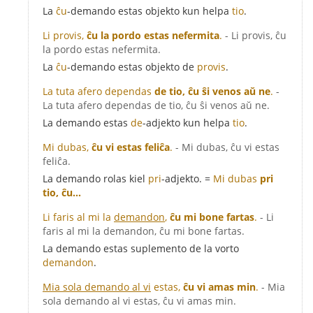
La
ĉu
-demando estas objekto kun helpa
tio
.
Li provis,
ĉu la pordo estas nefermita
.
- Li provis, ĉu
la pordo estas nefermita.
La
ĉu
-demando estas objekto de
provis
.
La tuta afero dependas
de tio, ĉu ŝi venos aŭ ne
.
-
La tuta afero dependas de tio, ĉu ŝi venos aŭ ne.
La demando estas
de
-adjekto kun helpa
tio
.
Mi dubas,
ĉu vi estas feliĉa
.
- Mi dubas, ĉu vi estas
feliĉa.
La demando rolas kiel
pri
-adjekto. =
Mi dubas
pri
tio, ĉu...
Li faris al mi la
demandon
,
ĉu mi bone fartas
.
- Li
faris al mi la demandon, ĉu mi bone fartas.
La demando estas suplemento de la vorto
demandon
.
Mia sola demando al vi
estas,
ĉu vi amas min
.
- Mia
sola demando al vi estas, ĉu vi amas min.