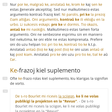
Nur
por ke
,
malgraŭ ke
,
anstataŭ ke
,
krom ke
kaj
sen ke
estas ĝenerale akceptitaj. Sed nur malkutimeco estas
argumento kontraŭ frazoj kiel:
Ni parolis,
pri ke
la prezoj
ĉiam altiĝas.
Oni argumentis,
kontraŭ ke
ili ekloĝu en la
urbo.
Li sukcesis eskapi,
pro ke
vi dormis.
Tio okazis,
antaŭ ke
mi naskiĝis.
Malkutimeco estas tamen forta
argumento. Oni ne senbezone esprimu sin en maniero
tiel nekutima, ke oni eble ne estas komprenata. Prefere
oni do uzu helpan
tio
:
pri tio ke
,
kontraŭ tio ke
k.t.p.
Anstataŭ
antaŭ (tio) ke
kaj
post (tio) ke
oni uzas
antaŭ ol
kaj
post kiam
. Anstataŭ
pro ke
oni uzu
pro tio ke
,
tial ke
aŭ
ĉar
.
Ke
-frazoj kiel suplemento
Ofte
ke
-frazo rolas kiel suplemento, kiu klarigas la signifon
de vorto.
De s-ro Bourlet mi ricevis
la sciigon
,
ke li ne volas
publikigi la projekton en la "Revuo"
.
- De s-ro
Bourlet mi ricevis la sciigon, ke li ne volas publikigi
la projekton en la "Revuo".