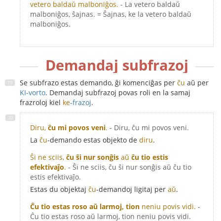
vetero baldaŭ malboniĝos.
- La vetero baldaŭ
malboniĝos, ŝajnas. = Ŝajnas, ke la vetero baldaŭ
malboniĝos.
Demandaj subfrazoj
Se subfrazo estas demando, ĝi komenciĝas per
ĉu
aŭ per
KI-vorto
. Demandaj subfrazoj povas roli en la samaj
frazroloj kiel
ke
-frazoj
.
Diru,
ĉu mi povos veni
.
- Diru, ĉu mi povos veni.
La
ĉu
-demando estas objekto de
diru
.
Ŝi ne sciis,
ĉu ŝi nur sonĝis
aŭ
ĉu tio estis
efektivaĵo
.
- Ŝi ne sciis, ĉu ŝi nur sonĝis aŭ ĉu tio
estis efektivaĵo.
Estas du objektaj
ĉu
-demandoj ligitaj per
aŭ
.
Ĉu tio estas roso aŭ larmoj, tion
neniu povis vidi.
-
Ĉu tio estas roso aŭ larmoj, tion neniu povis vidi.