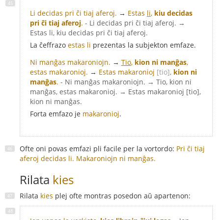
Li decidas pri ĉi tiaj aferoj.
→
Estas
li
,
kiu decidas
pri ĉi tiaj aferoj
.
- Li decidas pri ĉi tiaj aferoj. →
Estas li, kiu decidas pri ĉi tiaj aferoj.
La ĉeffrazo
estas li
prezentas la subjekton emfaze.
Ni manĝas makaroniojn.
→
Tio
,
kion ni manĝas
,
estas makaronioj.
→
Estas makaronioj
[tio]
,
kion ni
manĝas
.
- Ni manĝas makaroniojn. → Tio, kion ni
manĝas, estas makaronioj. → Estas makaronioj [tio],
kion ni manĝas.
Forta emfazo je
makaronioj
.
Ofte oni povas emfazi pli facile per la vortordo:
Pri ĉi tiaj
aferoj decidas li.
Makaroniojn ni manĝas.
Rilata
kies
Rilata
kies
plej ofte montras posedon aŭ apartenon: