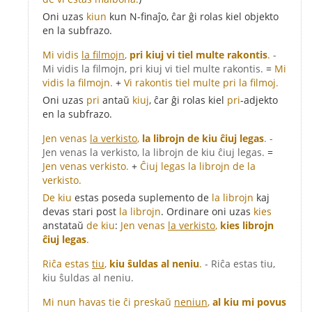
Oni uzas
kiun
kun N-finaĵo, ĉar ĝi rolas kiel objekto
en la subfrazo.
Mi vidis
la filmojn
,
pri kiuj vi tiel multe rakontis
.
-
Mi vidis la filmojn, pri kiuj vi tiel multe rakontis.
=
Mi
vidis la filmojn.
+
Vi rakontis tiel multe pri la filmoj.
Oni uzas
pri
antaŭ
kiuj
, ĉar ĝi rolas kiel
pri
-adjekto
en la subfrazo.
Jen venas
la verkisto
,
la librojn de kiu ĉiuj legas
.
-
Jen venas la verkisto, la librojn de kiu ĉiuj legas.
=
Jen venas verkisto.
+
Ĉiuj legas la librojn de la
verkisto.
De kiu
estas poseda suplemento de
la librojn
kaj
devas stari post
la librojn
. Ordinare oni uzas
kies
anstataŭ
de kiu
:
Jen venas
la verkisto
,
kies librojn
ĉiuj legas
.
Riĉa estas
tiu
,
kiu ŝuldas al neniu
.
- Riĉa estas tiu,
kiu ŝuldas al neniu.
Mi nun havas tie ĉi preskaŭ
neniun
,
al kiu mi povus