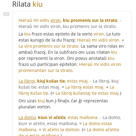
Rilata
kiu
Hieraŭ mi vidis
viron
,
kiu promenis sur la strato
.
-
Hieraŭ mi vidis viron, kiu promenis sur la strato.
La
kiu
-frazo estas epiteto de la vorto
viron
. La tuto
estas kunigo de la du frazoj:
Hieraŭ mi vidis viron.
+
La viro promenis sur la strato.
La sama viro rolas en
ambaŭ frazoj. En la subfrazo oni uzas rilatan
kiu
por reprezenti la viron. Oni povus anstataŭ
kiu
-
frazo uzi participan epiteton:
Hieraŭ mi vidis viron
promenantan sur la strato.
La libroj
,
kiuj kuŝas tie
, estas miaj.
- La libroj, kiuj
kuŝas tie, estas miaj.
=
La libroj estas miaj.
+
La
libroj kuŝas tie.
(=
La libroj kuŝantaj tie estas miaj.
)
Oni uzas
kiuj
kun J-finaĵo, ĉar ĝi reprezentas
pluralan vorton.
La domo
,
kiun vi aĉetis
, estas malbona.
- La domo,
kiun vi aĉetis, estas malbona.
=
La domo estas
malbona.
+
Vi aĉetis la domon.
(=
La domo aĉetita
de vi estas malbona.
)