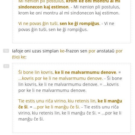
Mi nenion pli postulus,
krom ke oni montru al mi
sindonecon kaj estimon
.
- Mi nenion pli postulus,
krom ke oni montru al mi sindonecon kaj estimon.
Vi ne povas ĝin tuŝi,
sen ke ĝi rompiĝus
.
- Vi ne
povas ĝin tuŝi, sen ke ĝi rompiĝus.
Iafoje oni uzas simplan
ke
-frazon sen
por
anstataŭ
por
(tio) ke
:
Ŝi bone lin kovris,
ke li ne malvarmumu denove
.
=
...kovris por ke li ne malvarmumu denove.
- Ŝi bone
lin kovris, ke li ne malvarmumu denove. = ...kovris
por ke li ne malvarmumu denove.
Tie estis unu riĉa virino, kiu retenis lin,
ke li manĝu
ĉe ŝi
.
=
...por ke li manĝu ĉe ŝi.
- Tie estis unu riĉa
virino, kiu retenis lin, ke li manĝu ĉe ŝi. = ...por ke li
manĝu ĉe ŝi.