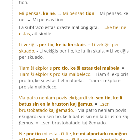
tion.
Mi pensas,
ke ne
.
→
Mi pensas
tion
.
- Mi pensas, ke
ne. → Mi pensas tion.
La subfrazo estas draste mallongigita, =
...ke tiel ne
estas
, aŭ simile.
Li vekiĝis
per tio, ke iu lin skuis
.
=
Li vekiĝis per
skuado.
- Li vekiĝis per tio, ke iu lin skuis. = Li vekiĝis
per skuado.
Tiam ŝi ekploris
pro tio, ke ŝi estas tiel malbela
.
=
Tiam ŝi ekploris pro sia malbeleco.
- Tiam ŝi ekploris
pro tio, ke ŝi estas tiel malbela. = Tiam ŝi ekploris
pro sia malbeleco.
Via patro neniam povis ekrigardi vin
sen tio, ke li
batus sin en la bruston kaj ĝemus
.
=
...sen
brustobatado kaj ĝemado.
- Via patro neniam povis
ekrigardi vin sen tio, ke li batus sin en la bruston kaj
ĝemus. = ...sen brustobatado kaj ĝemado.
Ne
por tio
mi estas ĉi tie,
ke mi alportadu manĝon
al la loĝantoj
.
=
Mi estas ĉi tie ne por alportado de