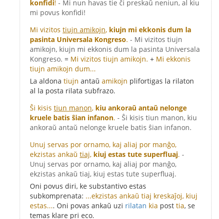
konfidi
!
- Mi nun havas tie ĉi preskaŭ neniun, al kiu
mi povus konfidi!
Mi vizitos
tiujn amikojn
,
kiujn mi ekkonis dum la
pasinta Universala Kongreso
.
- Mi vizitos tiujn
amikojn, kiujn mi ekkonis dum la pasinta Universala
Kongreso.
=
Mi vizitos tiujn amikojn.
+
Mi ekkonis
tiujn amikojn dum...
La aldona
tiujn
antaŭ
amikojn
plifortigas la rilaton
al la posta rilata subfrazo.
Ŝi kisis
tiun manon
,
kiu ankoraŭ antaŭ nelonge
kruele batis ŝian infanon
.
- Ŝi kisis tiun manon, kiu
ankoraŭ antaŭ nelonge kruele batis ŝian infanon.
Unuj servas por ornamo, kaj aliaj por manĝo,
ekzistas ankaŭ
tiaj
,
kiuj estas tute superfluaj
.
-
Unuj servas por ornamo, kaj aliaj por manĝo,
ekzistas ankaŭ tiaj, kiuj estas tute superfluaj.
Oni povus diri, ke substantivo estas
subkomprenata:
...ekzistas ankaŭ tiaj kreskaĵoj, kiuj
estas...
. Oni povas ankaŭ uzi
rilatan
kia
post
tia
, se
temas klare pri eco.