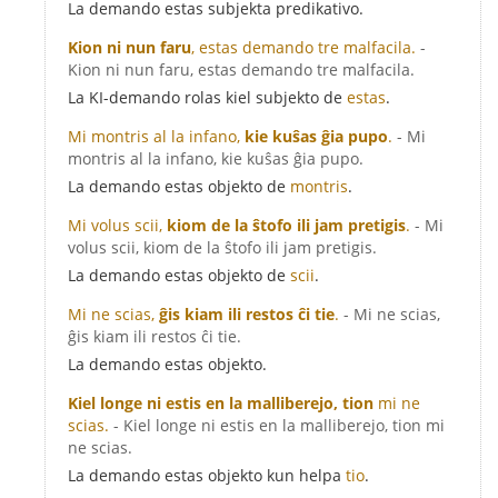
La demando estas subjekta predikativo.
Kion ni nun faru
, estas demando tre malfacila.
-
Kion ni nun faru, estas demando tre malfacila.
La KI-demando rolas kiel subjekto de
estas
.
Mi montris al la infano,
kie kuŝas ĝia pupo
.
- Mi
montris al la infano, kie kuŝas ĝia pupo.
La demando estas objekto de
montris
.
Mi volus scii,
kiom de la ŝtofo ili jam pretigis
.
- Mi
volus scii, kiom de la ŝtofo ili jam pretigis.
La demando estas objekto de
scii
.
Mi ne scias,
ĝis kiam ili restos ĉi tie
.
- Mi ne scias,
ĝis kiam ili restos ĉi tie.
La demando estas objekto.
Kiel longe ni estis en la malliberejo, tion
mi ne
scias.
- Kiel longe ni estis en la malliberejo, tion mi
ne scias.
La demando estas objekto kun helpa
tio
.