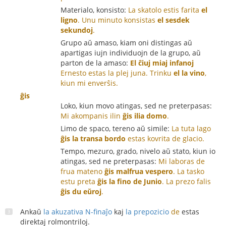
Materialo, konsisto:
La skatolo estis farita
el
ligno
.
Unu minuto konsistas
el sesdek
sekundoj
.
Grupo aŭ amaso, kiam oni distingas aŭ
apartigas iujn individuojn de la grupo, aŭ
parton de la amaso:
El ĉiuj miaj infanoj
Ernesto estas la plej juna.
Trinku
el la vino
,
kiun mi enverŝis.
ĝis
Loko, kiun movo atingas, sed ne preterpasas:
Mi akompanis ilin
ĝis ilia domo
.
Limo de spaco, tereno aŭ simile:
La tuta lago
ĝis la transa bordo
estas kovrita de glacio.
Tempo, mezuro, grado, nivelo aŭ stato, kiun io
atingas, sed ne preterpasas:
Mi laboras de
frua mateno
ĝis malfrua vespero
.
La tasko
estu preta
ĝis la fino de Junio
.
La prezo falis
ĝis du eŭroj
.
Ankaŭ
la akuzativa N-finaĵo
kaj
la prepozicio
de
estas
direktaj rolmontriloj.