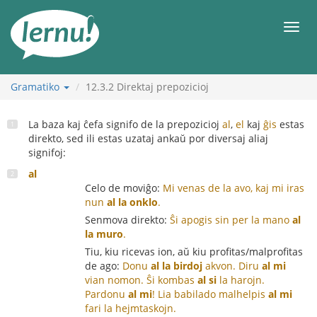
Al
la
Men
enhavo
Gramatiko
12.3.2
Direktaj prepozicioj
La baza kaj ĉefa signifo de la prepozicioj
al
,
el
kaj
ĝis
estas
direkto, sed ili estas uzataj ankaŭ por diversaj aliaj
signifoj:
al
Celo de moviĝo:
Mi venas de la avo, kaj mi iras
nun
al la onklo
.
Senmova direkto:
Ŝi apogis sin per la mano
al
la muro
.
Tiu, kiu ricevas ion, aŭ kiu profitas/malprofitas
de ago:
Donu
al la birdoj
akvon.
Diru
al mi
vian nomon.
Ŝi kombas
al si
la harojn.
Pardonu
al mi
!
Lia babilado malhelpis
al mi
fari la hejmtaskojn.