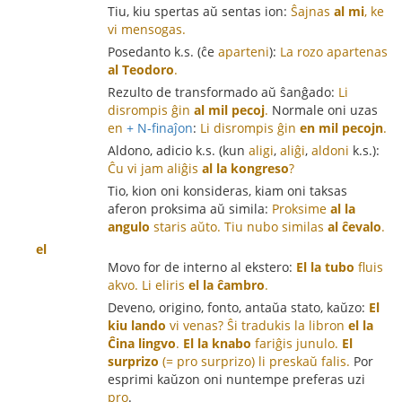
Tiu, kiu spertas aŭ sentas ion:
Ŝajnas
al mi
, ke
vi mensogas.
Posedanto k.s. (ĉe
aparteni
):
La rozo apartenas
al Teodoro
.
Rezulto de transformado aŭ ŝanĝado:
Li
disrompis ĝin
al mil pecoj
.
Normale oni uzas
en
+ N-finaĵon
:
Li disrompis ĝin
en mil pecojn
.
Aldono, adicio k.s. (kun
aligi
,
aliĝi
,
aldoni
k.s.):
Ĉu vi jam aliĝis
al la kongreso
?
Tio, kion oni konsideras, kiam oni taksas
aferon proksima aŭ simila:
Proksime
al la
angulo
staris aŭto.
Tiu nubo similas
al ĉevalo
.
el
Movo for de interno al ekstero:
El la tubo
fluis
akvo.
Li eliris
el la ĉambro
.
Deveno, origino, fonto, antaŭa stato, kaŭzo:
El
kiu lando
vi venas?
Ŝi tradukis la libron
el la
Ĉina lingvo
.
El la knabo
fariĝis junulo.
El
surprizo
(= pro surprizo) li preskaŭ falis.
Por
esprimi kaŭzon oni nuntempe preferas uzi
pro
.