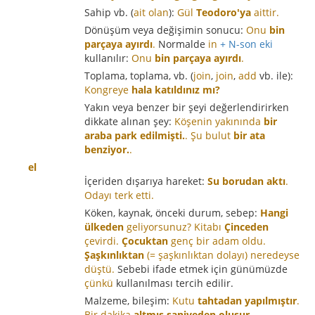
Sahip vb. (
ait olan
):
Gül
Teodoro'ya
aittir.
Dönüşüm veya değişimin sonucu:
Onu
bin
parçaya ayırdı
.
Normalde
in
+ N-son eki
kullanılır:
Onu
bin parçaya ayırdı
.
Toplama, toplama, vb. (
join
,
join
,
add
vb. ile):
Kongreye
hala katıldınız mı?
Yakın veya benzer bir şeyi değerlendirirken
dikkate alınan şey:
Köşenin yakınında
bir
araba park edilmişti.
.
Şu bulut
bir ata
benziyor.
.
el
İçeriden dışarıya hareket:
Su borudan aktı
.
Odayı terk etti
.
Köken, kaynak, önceki durum, sebep:
Hangi
ülkeden
geliyorsunuz?
Kitabı
Çinceden
çevirdi.
Çocuktan
genç bir adam oldu.
Şaşkınlıktan
(= şaşkınlıktan dolayı) neredeyse
düştü.
Sebebi ifade etmek için günümüzde
çünkü
kullanılması tercih edilir.
Malzeme, bileşim:
Kutu
tahtadan yapılmıştır
.
Bir dakika
altmış saniyeden oluşur
.