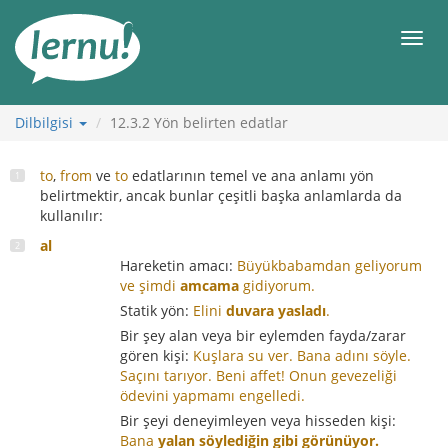
İçerik
Görüntüleme
Men
Dilbilgisi
12.3.2
Yön belirten edatlar
to
,
from
ve
to
edatlarının temel ve ana anlamı yön
belirtmektir, ancak bunlar çeşitli başka anlamlarda da
kullanılır:
al
Hareketin amacı:
Büyükbabamdan geliyorum
ve şimdi
amcama
gidiyorum.
Statik yön:
Elini
duvara yasladı
.
Bir şey alan veya bir eylemden fayda/zarar
gören kişi:
Kuşlara su ver.
Bana adını söyle.
Saçını tarıyor.
Beni affet!
Onun gevezeliği
ödevini yapmamı engelledi.
Bir şeyi deneyimleyen veya hisseden kişi:
Bana
yalan söylediğin gibi görünüyor.