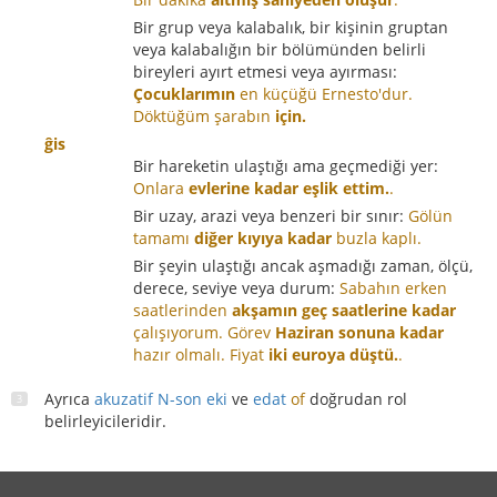
Bir grup veya kalabalık, bir kişinin gruptan
veya kalabalığın bir bölümünden belirli
bireyleri ayırt etmesi veya ayırması:
Çocuklarımın
en küçüğü Ernesto'dur.
Döktüğüm şarabın
için.
ĝis
Bir hareketin ulaştığı ama geçmediği yer:
Onlara
evlerine kadar eşlik ettim.
.
Bir uzay, arazi veya benzeri bir sınır:
Gölün
tamamı
diğer kıyıya kadar
buzla kaplı.
Bir şeyin ulaştığı ancak aşmadığı zaman, ölçü,
derece, seviye veya durum:
Sabahın erken
saatlerinden
akşamın geç saatlerine kadar
çalışıyorum.
Görev
Haziran sonuna kadar
hazır olmalı.
Fiyat
iki euroya düştü.
.
Ayrıca
akuzatif N-son eki
ve
edat
of
doğrudan rol
belirleyicileridir.