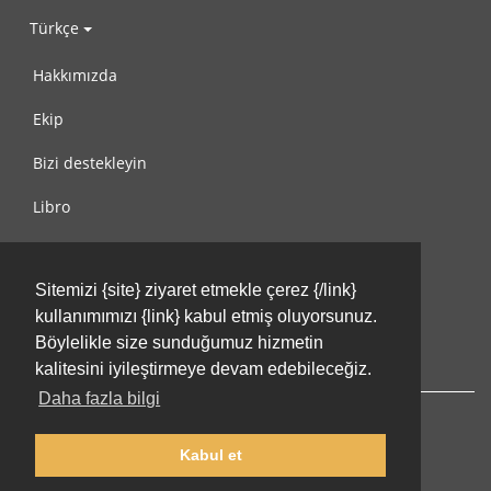
Türkçe
Hakkımızda
Ekip
Bizi destekleyin
Libro
Gizlilik Politikası
Sitemizi {site} ziyaret etmekle çerez {/link}
Kullanım Koşulları
kullanımımızı {link} kabul etmiş oluyorsunuz.
Bize ulaşın
Böylelikle size sunduğumuz hizmetin
kalitesini iyileştirmeye devam edebileceğiz.
Daha fazla bilgi
Kabul et
© 2002-2026 lernu.net |
Impressum