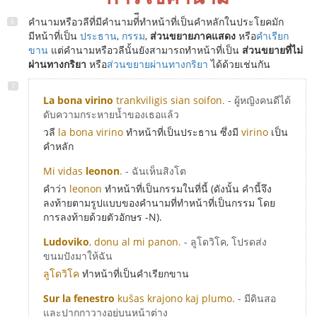
คำนามหรือวลีที่มีคำนามที่ีทำหน้าที่เป็นคำหลักในประโยคมัก
มีหน้าที่เป็น
ประธาน
,
กรรม
,
ส่วนขยายภาคแสดง
หรือ
คำเรียก
ขาน
แต่คำนามหรือวลีนั้นยังสามารถทำหน้าที่เป็น
ส่วนขยายที่ไม่
ผ่านทางกริยา
หรือ
ส่วนขยายผ่านทางกริยา
ได้ด้วยเช่นกัน
La bona virino
trankviligis sian soifon.
- ผู้หญิงคนดีได้
ดับความกระหายน้ำของเธอแล้ว
วลี
la bona virino
ทำหน้าที่เป็นประธาน ซึ่งมี
virino
เป็น
คำหลัก
Mi vidas
leonon
.
- ฉันเห็นสิงโต
คำว่า
leonon
ทำหน้าที่เป็นกรรมในที่นี้ (ดังนั้น คำนี้จึง
ลงท้ายตามรูปแบบของคำนามที่ทำหน้าที่เป็นกรรม โดย
การลงท้ายด้วยตัวอักษร -N).
Ludoviko
, donu al mi panon.
- ลูโดวิโค, โปรดส่ง
ขนมปังมาให้ฉัน
ลูโดวิโค
ทำหน้าที่เป็นคำเรียกขาน
Sur la fenestro
kuŝas krajono kaj plumo.
- มีดินสอ
และปากกาวางอยู่บนหน้าต่าง