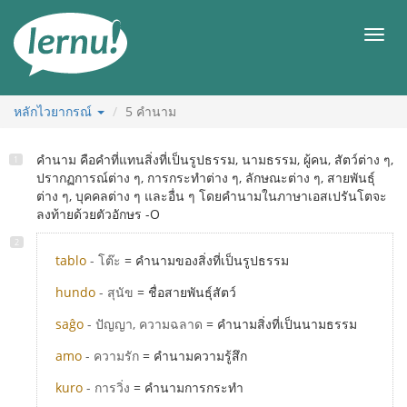
ไป
ยัง
เมนู
สารบัญ
หลักไวยากรณ์
5
คำนาม
คำนาม คือคำที่แทนสิ่งที่เป็นรูปธรรม, นามธรรม, ผู้คน, สัตว์ต่าง ๆ,
ปรากฏการณ์ต่าง ๆ, การกระทำต่าง ๆ, ลักษณะต่าง ๆ, สายพันธุ์
ต่าง ๆ, บุคคลต่าง ๆ และอื่น ๆ โดยคำนามในภาษาเอสเปรันโตจะ
ลงท้ายด้วยตัวอักษร -O
tablo
- โต๊ะ
= คำนามของสิ่งที่เป็นรูปธรรม
hundo
- สุนัข
= ชื่อสายพันธุ์สัตว์
saĝo
- ปัญญา, ความฉลาด
= คำนามสิ่งที่เป็นนามธรรม
amo
- ความรัก
= คำนามความรู้สึก
kuro
- การวิ่ง
= คำนามการกระทำ