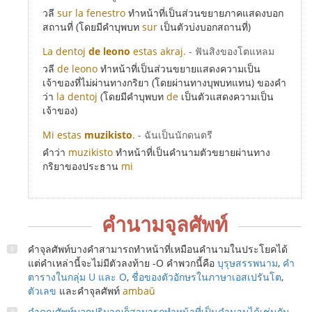
วลี
sur la fenestro
ทำหน้าที่เป็นส่วนขยายภาคแสดงบอก
สถานที่ (โดยมีคำบุพบท
sur
เป็นตัวบ่งบอกสถานที่)
La dentoj
de leono
estas akraj.
- ฟันสิงของโตแหลม
วลี
de leono
ทำหน้าที่เป็นส่วนขยายแสดงความเป็น
เจ้าของที่ไม่ผ่านทางกริยา (โดยผ่านทางบุพบทแทน) ของคำ
ว่า
la dentoj
(โดยมีคำบุพบท
de
เป็นตัวแสดงความเป็น
เจ้าของ)
Mi
estas
muzikisto
.
- ฉันเป็นนักดนตรี
คำว่า
muzikisto
ทำหน้าที่เป็นคำนามตัวขยายผ่านทาง
กริยาของประธาน
mi
คำนามจุลศัพท์
คำจุลศัพท์บางคำสามารถทำหน้าที่เหมือนคำนามในประโยคได้
แต่คำเหล่านี้จะไม่มีตัวลงท้าย -O คำพวกนี้คือ
บุรุษสรรพนาม
,
คำ
ตารางในกลุ่ม U และ O
,
ชื่อของตัวอักษรในภาษาเอสเปรันโต
,
ตัวเลข
และคำจุลศัพท์
ambaŭ
คำคุณศัพท์บอกปริมาณก็สามารถทำหน้าที่เป็นคำนามได้เช่นกัน