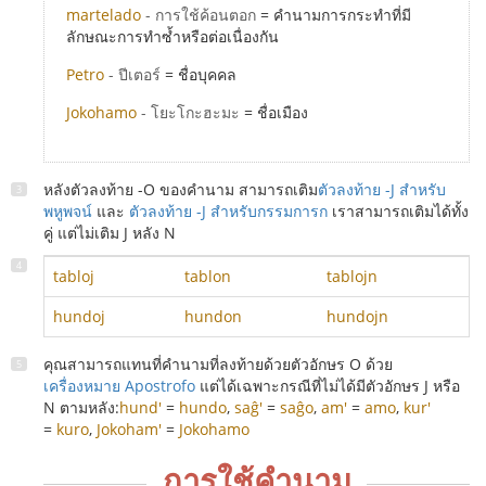
martelado
- การใช้ค้อนตอก
= คำนามการกระทำที่มี
ลักษณะการทำซ้ำหรือต่อเนื่องกัน
Petro
- ปีเตอร์
= ชื่อบุคคล
Jokohamo
- โยะโกะฮะมะ
= ชื่อเมือง
หลังตัวลงท้าย -O ของคำนาม สามารถเติม
ตัวลงท้าย -J สำหรับ
พหูพจน์
และ
ตัวลงท้าย -J สำหรับกรรมการก
เราสามารถเติมได้ทั้ง
คู่ แต่ไม่เติม J หลัง N
tabloj
tablon
tablojn
hundoj
hundon
hundojn
คุณสามารถแทนที่คำนามที่ลงท้ายด้วยตัวอักษร O ด้วย
เครื่องหมาย Apostrofo
แต่ได้เฉพาะกรณีที่ไม่ได้มีตัวอักษร J หรือ
N ตามหลัง:
hund'
=
hundo
,
saĝ'
=
saĝo
,
am'
=
amo
,
kur'
=
kuro
,
Jokoham'
=
Jokohamo
การใช้คำนาม