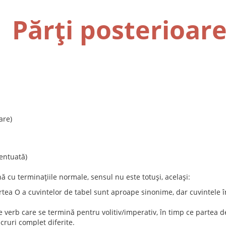
Părți posterioar
are)
entuată)
ă cu terminațiile normale, sensul nu este totuși, același:
rtea O a cuvintelor de tabel sunt aproape sinonime, dar cuvintele 
 verb care se termină pentru volitiv/imperativ, în timp ce partea d
cruri complet diferite.