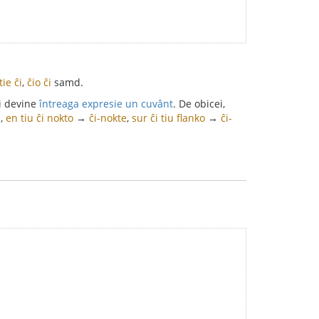
tie ĉi
,
ĉio ĉi
samd.
i devine
întreaga expresie un cuvânt
. De obicei,
a
,
en tiu ĉi nokto
→
ĉi-nokte
,
sur ĉi tiu flanko
→
ĉi-