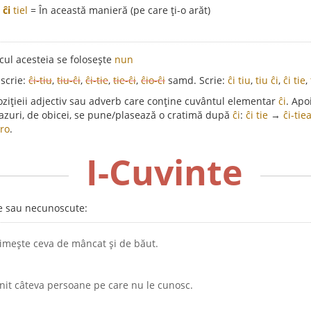
,
ĉi
tiel
= În această manieră (pe care ți-o arăt)
ocul acesteia se folosește
nun
scrie:
ĉi-tiu
,
tiu-ĉi
,
ĉi-tie
,
tie-ĉi
,
ĉio-ĉi
samd. Scrie:
ĉi tiu
,
tiu ĉi
,
ĉi tie
,
ozițieii adjectiv sau adverb care conține cuvântul elementar
ĉi
. Apo
 cazuri, de obicei, se pune/plasează o cratimă după
ĉi
:
ĉi tie
→
ĉi-tie
ero
.
I-Cuvinte
te sau necunoscute:
rimește ceva de mâncat și de băut.
enit câteva persoane pe care nu le cunosc.