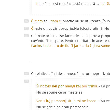
tiel
= în acest mod/această manieră →
tiel
ĉi
Ĉi tiam
sau
tiam ĉi
practic nu se utilizează. În l
Ĉi
este un cuvânt propriu.Nu folosi cratimă. Nu 
Cu toate acestea, se face adesea o parte a prop
cuvântul TI dispare. Pentru claritate, în aceste
flanke
,
la somero de tiu ĉi jaro
→
la ĉi-jara som
Corelativele în l desemnează lucruri nepreciza
Ŝi ricevis
ion
por manĝi kaj por trinki.
- Ea p
Nu se spune ce primește ea.
Venis
iuj
personoj, kiujn mi ne konas.
- Au v
Nu se știe cine erau persoanele..