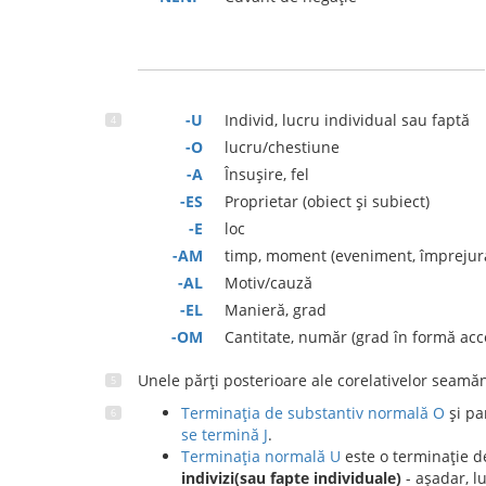
-U
Individ, lucru individual sau faptă
-O
lucru/chestiune
-A
Însușire, fel
-ES
Proprietar (obiect și subiect)
-E
loc
-AM
timp, moment (eveniment, împrejur
-AL
Motiv/cauză
-EL
Manieră, grad
-OM
Cantitate, număr (grad în formă acc
Unele părți posterioare ale corelativelor seamăn
Terminația de substantiv normală O
și pa
se termină J
.
Terminația normală U
este o terminație de
indivizi(sau fapte individuale)
- așadar, lu