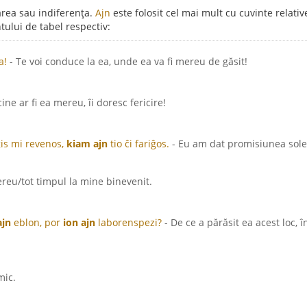
rea sau indiferența.
Ajn
este folosit cel mai mult cu cuvinte relative
ului de tabel respectiv:
a!
- Te voi conduce la ea, unde ea va fi mereu de găsit!
cine ar fi ea mereu, îi doresc fericire!
ĝis mi revenos,
kiam ajn
tio ĉi fariĝos.
- Eu am dat promisiunea sole
ereu/tot timpul la mine binevenit.
ajn
eblon, por
ion ajn
laborenspezi?
- De ce a părăsit ea acest loc, 
mic.