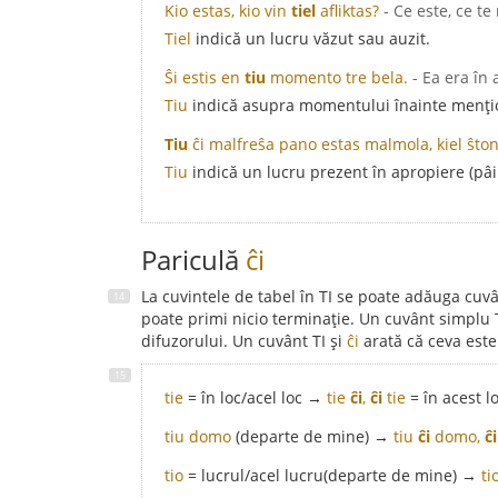
Kio estas, kio vin
tiel
afliktas?
- Ce este, ce te
Tiel
indică un lucru văzut sau auzit.
Ŝi estis en
tiu
momento tre bela.
- Ea era în
Tiu
indică asupra momentului înainte menți
Tiu
ĉi malfreŝa pano estas malmola, kiel ŝton
Tiu
indică un lucru prezent în apropiere (pâ
Pariculă
ĉi
La cuvintele de tabel în TI se poate adăuga cu
poate primi nicio terminație. Un cuvânt simplu 
difuzorului. Un cuvânt TI și
ĉi
arată că ceva este
tie
= în loc/acel loc →
tie
ĉi
,
ĉi
tie
= în acest 
tiu domo
(departe de mine) →
tiu
ĉi
domo,
ĉi
tio
= lucrul/acel lucru(departe de mine) →
ti