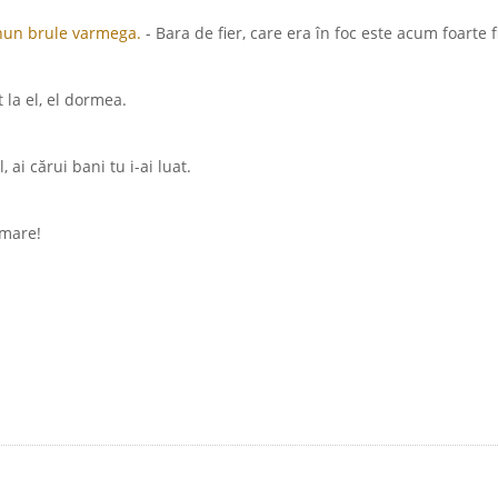
 nun brule varmega.
- Bara de fier, care era în foc este acum foarte f
 la el, el dormea.
l, ai cărui bani tu i-ai luat.
 mare!