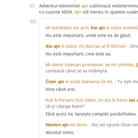
Adverbul elementar
ajn
subliniază nedetermina
cu cuvinte NENI.
Ajn
stă mereu în spatele cuvânt
Mi kondukos vin al ŝi,
kie ajn
ŝi estos trovebl
Nu este important, unde este ea de găsit.
Kiu ajn
ŝi estos, mi deziras al ŝi feliĉon!
- Ori
Nu este important, cine este ea.
Mi donis solenan promeson, ke mi silentos, 
contează când se va intâmpla.
Ĉiam ajn
vi estas bonvena ĉe mi.
- Tu ești m
Vino când vrei.
Kial ŝi forlasis tiun lokon, en kiu ŝi havis
ian 
să-și căștige banii?
Fără acest loc lipsește complet posibilitatea.
Nenion ajn
mi diros.
- Nu voi spune chiar ni
Absolut nimic.