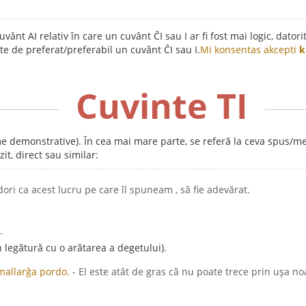
ânt AI relativ în care un cuvânt ĈI sau I ar fi fost mai logic, dator
te de preferat/preferabil un cuvânt ĈI sau I.
Mi konsentas akcepti
k
Cuvinte TI
me demonstrative). În cea mai mare parte, se referă la ceva spus/me
t, direct sau similar:
dori ca acest lucru pe care îl spuneam , să fie adevărat.
.
 legătură cu o arătarea a degetului).
 mallarĝa pordo.
- El este atât de gras că nu poate trece prin ușa no