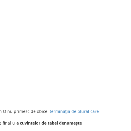
e
în O nu primesc de obicei
terminația de plural care
e final U
a cuvintelor de tabel denumește