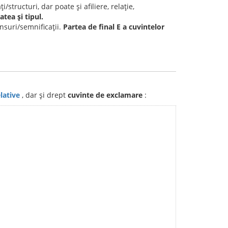
/structuri, dar poate și afiliere, relație,
tea și tipul.
nsuri/semnificații.
Partea de final E a cuvintelor
elative
, dar și drept
cuvinte de exclamare
: