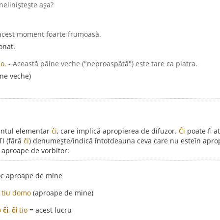
 neliniștește așa?
 acest moment foarte frumoasă.
onat.
o.
- Această pâine veche ("neproaspătă") este tare ca piatra.
ine veche)
vântul elementar
ĉi
, care implică apropierea de difuzor.
Ĉi
poate fi a
TI (fără
ĉi
) denumește/indică întotdeauna ceva care nu esteîn aprop
 aproape de vorbitor:
loc aproape de mine
tiu domo
(aproape de mine)
o
ĉi
,
ĉi
tio
= acest lucru