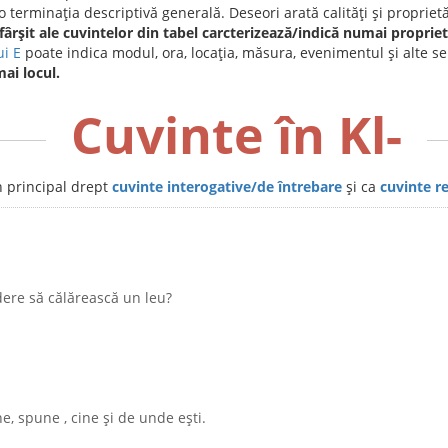
 terminația descriptivă generală. Deseori arată calități și proprietăți
fârșit ale cuvintelor din tabel carcterizează/indică numai proprieta
ui E
poate indica modul, ora, locația, măsura, evenimentul și alte se
ai locul.
Cuvinte în Kl-
în principal drept
cuvinte interogative/de întrebare
și ca
cuvinte r
dere să călărească un leu?
ne, spune , cine și de unde ești.