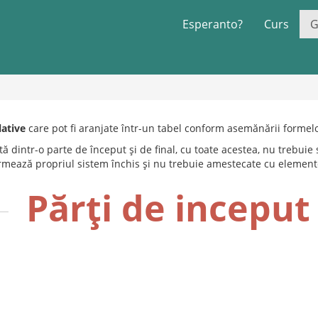
Esperanto?
Curs
G
lative
care pot fi aranjate într-un tabel conform asemănării formelor
 dintr-o parte de început și de final, cu toate acestea, nu trebuie 
ormează propriul sistem închis și nu trebuie amestecate cu elemente
Părți de inceput