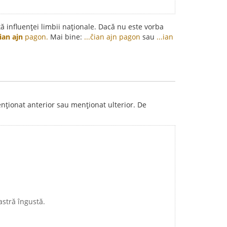
ită influenței limbii naționale. Dacă nu este vorba
ian ajn
pagon.
Mai bine:
...ĉian ajn pagon
sau
...ian
nționat anterior sau menționat ulterior. De
astră îngustă.