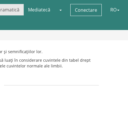
ramatică
Mediatecă
RO
Conectare
 și semnificațiilor lor.
să luați în considerare cuvintele din tabel drept
le cuvintelor normale ale limbii.