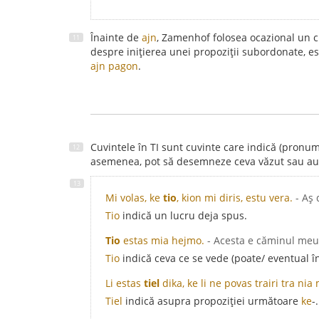
Înainte de
ajn
, Zamenhof folosea ocazional un cuv
despre inițierea unei propoziții subordonate, es
ajn pagon
.
Cuvintele în TI sunt cuvinte care indică (pronu
asemenea, pot să desemneze ceva văzut sau auzi
Mi volas, ke
tio
, kion mi diris, estu vera.
- Aș 
Tio
indică un lucru deja spus.
Tio
estas mia hejmo.
- Acesta e căminul meu
Tio
indică ceva ce se vede (poate/ eventual în
Li estas
tiel
dika, ke li ne povas trairi tra nia
Tiel
indică asupra propoziției următoare
ke
-.