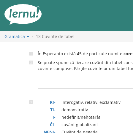
Mergi
la
conținut
Gramatică
13
Cuvinte de tabel
În Esperanto există 45 de particule numite
core
Se poate spune că fiecare cuvânt din tabel constă
cuvinte compuse. Părțile cuvintelor din tabel f
KI-
interogativ, relativ, exclamativ
TI-
demonstrativ
I-
nedefinit/nehotărât
ĈI-
cuvânt globalizant
NENI-
Cuvânt de negație