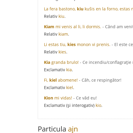
La fera bastono,
kiu
kuŝis en la forno, estas
Relativ
kiu
.
Kiam
mi venis al li, li dormis.
- Când am venit
Relativ
kiam
.
Li estas tiu,
kies
monon vi prenis.
- El este ce
Relativ
kies
.
Kia
granda brulo!
- Ce incendiu/conflagrație
Exclamativ
kia
.
Fi,
kiel
abomene!
- Câh, ce respingător!
Exclamativ
kiel
.
Kion
mi vidas!
- Ce văd eu!
Exclamativ (și interogativ)
kio
.
Particula
ajn