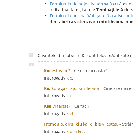
Terminația de adjectiv normală cu A
este o
individualitate și altele
Teminațiile A de s
Terminația normală/obișnuită a adverbul
din tabel caracterizează întotdeauna num
Cuvintele din tabel în KI sunt folosite/utilizate 
Kio
estas tio?
- Ce este aceasta?
Interogativ
kio
.
Kiu
kuraĝas rajdi sur leono?
- Cine are încre
Interogativ
kiu
.
Kiel
vi fartas?
- Ce faci?
Interogativ
kiel
.
Fremdulo, diru,
kiu
kaj el
kie
vi estas.
- Străi
Interogativ
kiu
și
kie
.