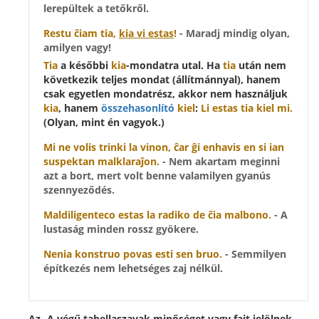
lerepültek a tetőkről.
Restu ĉiam
tia
,
kia vi estas
!
- Maradj mindig olyan,
amilyen vagy!
Tia
a későbbi
kia
-mondatra utal. Ha
tia
után nem
következik teljes mondat (állítmánnyal), hanem
csak egyetlen mondatrész, akkor nem használjuk
kia
, hanem
összehasonlító
kiel
:
Li estas tia kiel mi.
(Olyan, mint én vagyok.)
Mi ne volis trinki la vinon, ĉar ĝi enhavis en si
ian
suspektan malklaraĵon.
- Nem akartam meginni
azt a bort, mert volt benne valamilyen gyanús
szennyeződés.
Maldiligenteco estas la radiko de
ĉia
malbono.
- A
lustaság minden rossz gyökere.
Nenia
konstruo povas esti sen bruo.
- Semmilyen
építkezés nem lehetséges zaj nélkül.
Az -A végű tabellaszavak minőséget vagy fajt jelölnek,