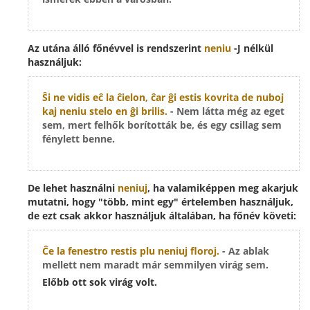
Az utána álló főnévvel is rendszerint
neniu
-J nélkül
használjuk:
Ŝi ne vidis eĉ la ĉielon, ĉar ĝi estis kovrita de nuboj
kaj
neniu
stelo en ĝi brilis.
- Nem látta még az eget
sem, mert felhők borították be, és egy csillag sem
fénylett benne.
De lehet használni
neniuj
, ha valamiképpen meg akarjuk
mutatni, hogy "több, mint egy" értelemben használjuk,
de ezt csak akkor használjuk általában, ha főnév követi:
Ĉe la fenestro restis plu
neniuj
floroj.
- Az ablak
mellett nem maradt már semmilyen virág sem.
Előbb ott sok virág volt.