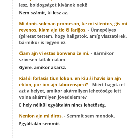
lesz, boldogságot kívánok neki!
Nem számít, ki lesz az.
Mi donis solenan promeson, ke mi silentos, ĝis mi
revenos,
kiam ajn
tio ĉi fariĝos.
- Ünnepélyes
ígéretet tettem, hogy hallgatok, amíg visszatérek,
bármikor is legyen ez.
Ĉiam ajn
vi estas bonvena ĉe mi.
- Bármikor
szívesen látlak nálam.
Gyere, amikor akarsz.
Kial ŝi forlasis tiun lokon, en kiu ŝi havis
ian ajn
eblon, por
ion ajn
laborenspezi?
- Miért hagyta el
azt a helyet, amikor akármilyen lehetősége lett
volna akármilyen jövedelemre?
E hely nélkül egyáltalán nincs lehetőség.
Nenion ajn
mi diros.
- Semmit sem mondok.
Egyáltalán semmit.