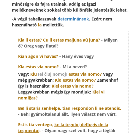
minőségre és fajra utalnak, addig az igazi
mellékneveknek sokkal több különféle jelentésük lehet.
-A végű tabellaszavak
determinánsok
. Ezért nem
használható
la
mellettük.
Kia
li estas? Ĉu li estas maljuna aŭ juna?
- Milyen
ő? Öreg vagy fiatal?
Kian
aĝon vi havas?
- Hány éves vagy
Kia
estas via nomo?
- Mi a neved?
Vagy:
Kiu
[el ĉiuj nomoj]
estas via nomo?
Vagy
még gyakrabban:
Kio estas via nomo?
Zamenhof
így is használta:
Kiel estas via nomo?
Leggyakrabban mégis így mondjuk:
Kiel vi
nomiĝas?
Be! li staris senhelpe,
tian
respondon li ne atendis.
- Beh! gyámoltalanul állt, ilyen választ nem várt.
Estis
tia
ventego,
ke la tegoloj deflugis de la
tegmentoj
.
- Olyan nagy szél volt, hogy a téglák