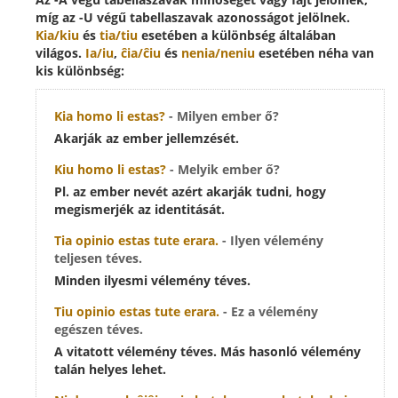
míg az -U végű tabellaszavak azonosságot jelölnek.
Kia/kiu
és
tia/tiu
esetében a különbség általában
világos.
Ia/iu
,
ĉia/ĉiu
és
nenia/neniu
esetében néha van
kis különbség:
Kia
homo li estas?
- Milyen ember ő?
Akarják az ember jellemzését.
Kiu
homo li estas?
- Melyik ember ő?
Pl. az ember nevét azért akarják tudni, hogy
megismerjék az identitását.
Tia
opinio estas tute erara.
- Ilyen vélemény
teljesen téves.
Minden ilyesmi vélemény téves.
Tiu
opinio estas tute erara.
- Ez a vélemény
egészen téves.
A vitatott vélemény téves. Más hasonló vélemény
talán helyes lehet.