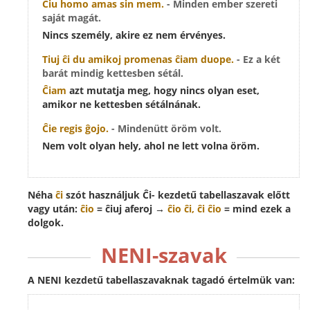
Ĉiu
homo amas sin mem.
- Minden ember szereti
saját magát.
Nincs személy, akire ez nem érvényes.
Tiuj ĉi du amikoj promenas
ĉiam
duope.
- Ez a két
barát mindig kettesben sétál.
Ĉiam
azt mutatja meg, hogy nincs olyan eset,
amikor ne kettesben sétálnának.
Ĉie
regis ĝojo.
- Mindenütt öröm volt.
Nem volt olyan hely, ahol ne lett volna öröm.
Néha
ĉi
szót használjuk Ĉi- kezdetű tabellaszavak előtt
vagy után:
ĉio
= ĉiuj aferoj →
ĉio
ĉi
,
ĉi
ĉio
= mind ezek a
dolgok.
NENI-szavak
A NENI kezdetű tabellaszavaknak tagadó értelmük van: