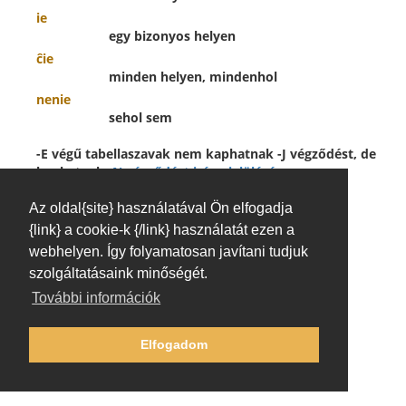
ie
egy bizonyos helyen
ĉie
minden helyen, mindenhol
nenie
sehol sem
-E végű tabellaszavak nem kaphatnak -J végződést, de
kaphatnak
-N végződést irány jelölésére
:
kien
Az oldal{site} használatával Ön elfogadja
hova, milyen irányban
{link} a cookie-k {/link} használatát ezen a
tien
webhelyen. Így folyamatosan javítani tudjuk
arra a helyre, abban az irányban
szolgáltatásaink minőségét.
ien
egy helyre, egy irányban
További információk
ĉien
mindenhova, minden irányban
Elfogadom
nenien
sehová sem, semmilyen irányban