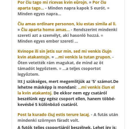
Por
ĉiu
tago mi ricevas kvin eŭrojn.
=
Por ĉiu
aparta tago...
- Minden napra kapok 5 eurót. =
Minden egyes napra...
Ĉiu
amas ordinare personon, kiu estas simila al li.
=
Ĉiu aparta homo amas...
- Rendszerint mindenki
szereti azt a személyt, aki hasonló hozzá. =
Minden egyes ember szereti ...
Kvinope ili sin ĵetis sur min, sed mi venkis
ĉiujn
kvin atakantojn.
=
...mi venkis la tutan grupon.
-
Öten vetették rám magukat, de mind az öt
támadót legyőztem. = ...a teljes csoportot
legyőztem.
Itt J szükséges, mert megemlítjük az '5' számot.De
lehetne másképp is mondani:
...mi venkis ĉiun el
la kvin atakantoj.
De ekkor nem egy csatáról
beszélünk egy egész csoport ellen, hanem többé-
kevésbé 5 különböző csatáról.
Post la kurado
ĉiuj
estis terure lacaj.
- A futás után
mindenki szörnyen fáradt volt.
A futók teljes csoportjáról beszélnek. Lehet így is: