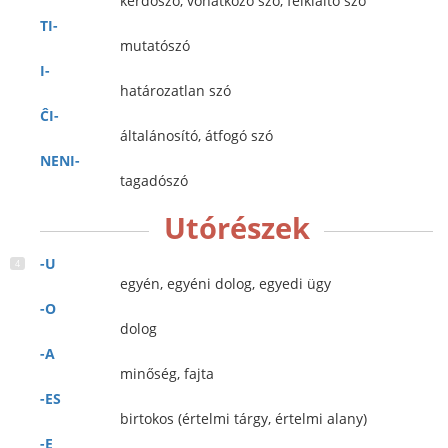
kérdőszó, vonatkozó szó, felkiáltó szó
TI-
mutatószó
I-
határozatlan szó
ĈI-
általánosító, átfogó szó
NENI-
tagadószó
Utórészek
-U
egyén, egyéni dolog, egyedi ügy
-O
dolog
-A
minőség, fajta
-ES
birtokos (értelmi tárgy, értelmi alany)
-E