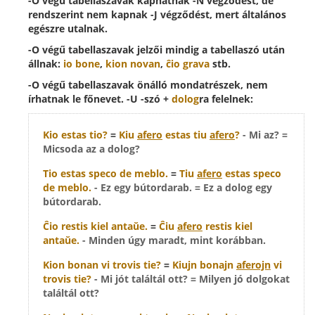
-O végű tabellaszavak kaphatnak -N végződést, de
rendszerint nem kapnak -J végződést, mert általános
egészre utalnak.
-O végű tabellaszavak jelzői mindig a tabellaszó után
állnak:
io bone
,
kion novan
,
ĉio grava
stb.
-O végű tabellaszavak önálló mondatrészek, nem
írhatnak le főnevet. -U -szó +
dolog
ra felelnek:
Kio
estas
tio
?
=
Kiu
afero
estas
tiu
afero
?
- Mi az? =
Micsoda az a dolog?
Tio
estas speco de meblo.
=
Tiu
afero
estas speco
de meblo.
- Ez egy bútordarab. = Ez a dolog egy
bútordarab.
Ĉio
restis kiel antaŭe.
=
Ĉiu
afero
restis kiel
antaŭe.
- Minden úgy maradt, mint korábban.
Kion
bonan vi trovis tie?
=
Kiujn
bonajn
aferojn
vi
trovis tie?
- Mi jót találtál ott? = Milyen jó dolgokat
találtál ott?