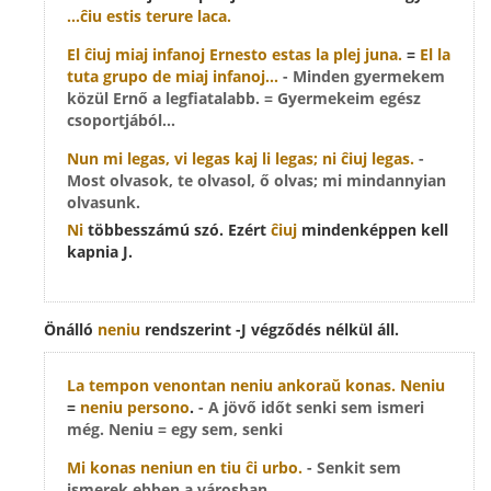
...ĉiu estis terure laca.
El
ĉiuj
miaj infanoj Ernesto estas la plej juna.
=
El la
tuta grupo de miaj infanoj...
- Minden gyermekem
közül Ernő a legfiatalabb. = Gyermekeim egész
csoportjából...
Nun mi legas, vi legas kaj li legas; ni
ĉiuj
legas.
-
Most olvasok, te olvasol, ő olvas; mi mindannyian
olvasunk.
Ni
többesszámú szó. Ezért
ĉiuj
mindenképpen kell
kapnia J.
Önálló
neniu
rendszerint -J végződés nélkül áll.
La tempon venontan
neniu
ankoraŭ konas.
Neniu
=
neniu persono
.
- A jövő időt senki sem ismeri
még. Neniu = egy sem, senki
Mi konas
neniun
en tiu ĉi urbo.
- Senkit sem
ismerek ebben a városban.