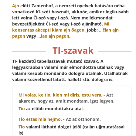
Ajn
előtt Zamenhof, a nemzeti nyelvek hatására néha
vonatkozó KI-szót használt, akkoör, amikor logikusabb
lett volna Ĉi-szó vagy I-szó. Nem mellékmondat
bevezetőjeként ĈI-szó vagy I-szó ajánlható.
Mi
konsentas akcepti
kiam ajn
őagon.
Jobb:
...ĉian ajn
pagon
vagy
...ian ajn pagon
.
TI-szavak
TI- kezdetű tabellaszavak mutató szavak. A
leggyakrabban valami már elmondottra utalnak vagy
valami később mondandó dologra utalnak. Utalhatnak
valami közvetlenül látott, hallott stb. dologra is:
Mi volas, ke
tio
, kion mi diris, estu vera.
- Azt
akarom, hogy az, amit mondtam, igaz legyen.
Tio
az előbb mondottakra utal.
Tio
estas mia hejmo.
- Az az otthonom.
Tio
valami látható dolgot jelöl (talán ujjmutatással
is).