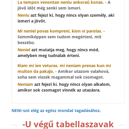
La tempon venontan
neniu
ankoraŭ konas.
- A
jövő időt még senki sem ismeri.
Neniu
azt fejezi ki, hogy nincs olyan személy, aki
ismeri a jövőt.
Mi
neniel
povas kompreni, kion vi parolas.
-
Semmiképpen sem tudom megérteni, mit
beszélsz.
Neniel
azt mutatja meg, hogy nincs mód,
amelyben meg tudnálak érteni.
Kiam mi ien veturas, mi
neniam
prenas kun mi
multon da pakaĵo.
- Amikor utazom valahová,
soha sem viszek magammal sok csomagot.
Neniam
azt fejezi ki, hogy nincs olyan alkalom,
amikor sok csomagot vinnék az utazásra.
NENI-szó elég az egész mondat tagadásához
.
-U végű tabellaszavak