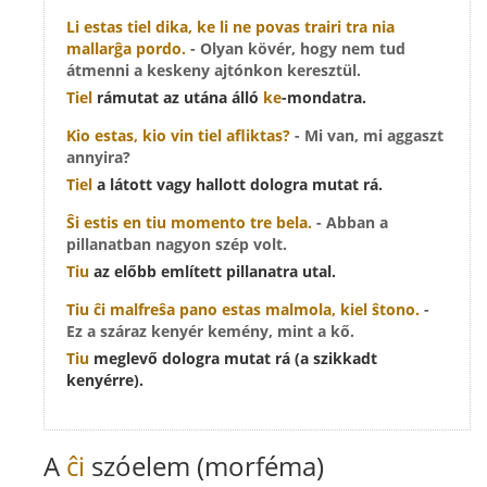
Li estas
tiel
dika, ke li ne povas trairi tra nia
mallarĝa pordo.
- Olyan kövér, hogy nem tud
átmenni a keskeny ajtónkon keresztül.
Tiel
rámutat az utána álló
ke
-mondatra.
Kio estas, kio vin
tiel
afliktas?
- Mi van, mi aggaszt
annyira?
Tiel
a látott vagy hallott dologra mutat rá.
Ŝi estis en
tiu
momento tre bela.
- Abban a
pillanatban nagyon szép volt.
Tiu
az előbb említett pillanatra utal.
Tiu
ĉi malfreŝa pano estas malmola, kiel ŝtono.
-
Ez a száraz kenyér kemény, mint a kő.
Tiu
meglevő dologra mutat rá (a szikkadt
kenyérre).
A
ĉi
szóelem (morféma)