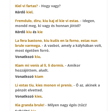
Kiel
vi fartas?
- Hogy vagy?
Kérdő
kiel
.
Fremdulo, diru,
kiu
kaj el
kie
vi estas.
- Idegen,
mondd meg, ki vagy és honnan jöttél?
Kérdő
kiu
és
kie
La fera bastono,
kiu
kuŝis en la forno, estas nun
brule varmega.
- A vasbot, amely a kályhában volt,
most égetően forró.
Vonatkozó
kiu
.
Kiam
mi venis al li, li dormis.
- Amikor
hozzájöttem, aludt.
Vonatkozó
kiam
Li estas tiu,
kies
monon vi prenis.
- Ő az, akinek a
pénzét elvetted.
Vonatkozó
kies
.
Kia
granda brulo!
- Milyen nagy égés (tűz)!