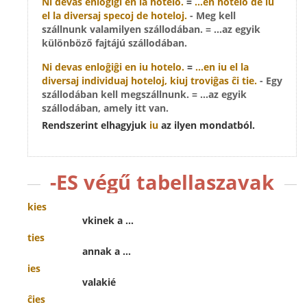
Ni devas enloĝiĝi en
ia
hotelo.
=
...en hotelo de iu
el la diversaj specoj de hoteloj.
- Meg kell
szállnunk valamilyen szállodában. = ...az egyik
különböző fajtájú szállodában.
Ni devas enloĝiĝi en
iu
hotelo.
=
...en iu el la
diversaj individuaj hoteloj, kiuj troviĝas ĉi tie.
- Egy
szállodában kell megszállnunk. = ...az egyik
szállodában, amely itt van.
Rendszerint elhagyjuk
iu
az ilyen mondatból.
-ES végű tabellaszavak
kies
vkinek a ...
ties
annak a ...
ies
valakié
ĉies