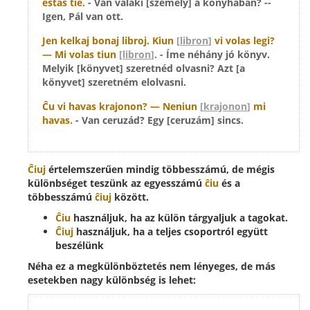
estas tie.
- Van valaki [személy] a konyhában? --
Igen, Pál van ott.
Jen kelkaj bonaj libroj.
Kiun
[
libron
]
vi volas legi?
— Mi volas
tiun
[
libron
]
.
- Íme néhány jó könyv.
Melyik [könyvet] szeretnéd olvasni? Azt [a
könyvet] szeretném elolvasni.
Ĉu vi havas krajonon? —
Neniun
[
krajonon
]
mi
havas.
- Van ceruzád? Egy [ceruzám] sincs.
Ĉiuj
értelemszerűen mindig többesszámú, de mégis
különbséget teszünk az egyesszámú
ĉiu
és a
többesszámú
ĉiuj
között.
Ĉiu
használjuk, ha az külön tárgyaljuk a tagokat.
Ĉiuj
használjuk, ha a teljes csoportról együtt
beszélünk
Néha ez a megkülönböztetés nem lényeges, de más
esetekben nagy különbség is lehet: