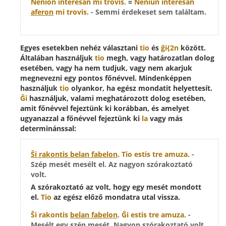
Nenion
interesan mi trovis.
=
Neniun
interesan
aferon
mi trovis.
- Semmi érdekeset sem találtam.
Egyes esetekben nehéz választani
tio
és
ĝi{2n
között.
Általában használjuk
tio
megh, vagy határozatlan dolog
esetében, vagy ha nem tudjuk, vagy nem akarjuk
megnevezni egy pontos főnévvel. Mindenképpen
használjuk
tio
olyankor, ha egész mondatit helyettesít.
Ĝi
használjuk, valami meghatározott dolog esetében,
amit főnévvel fejeztünk ki korábban, és amelyet
ugyanazzal a főnévvel fejeztünk ki
la
vagy más
determinánssal:
Ŝi rakontis belan fabelon
.
Tio
estis tre amuza.
-
Szép mesét mesélt el. Az nagyon szórakoztató
volt.
A szórakoztató az volt, hogy egy mesét mondott
el.
Tio
az egész előző mondatra utal vissza.
Ŝi rakontis
belan fabelon
.
Ĝi
estis tre amuza.
-
Mesélt egy szép mesét. Nagyon szórakoztató volt.