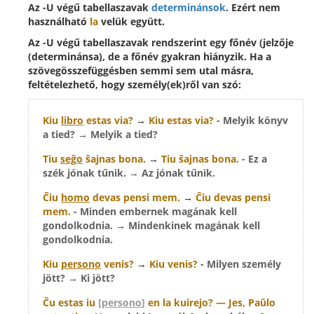
Az -U végű tabellaszavak
determinánsok
. Ezért nem
használható
la
velük együtt.
Az -U végű tabellaszavak rendszerint egy főnév (jelzője
(determinánsa), de a főnév gyakran hiányzik. Ha a
szövegösszefüggésben semmi sem utal másra,
feltételezhető, hogy személy(ek)ről van szó:
Kiu
libro
estas via?
→
Kiu
estas via?
- Melyik könyv
a tied? → Melyik a tied?
Tiu
seĝo
ŝajnas bona.
→
Tiu
ŝajnas bona.
- Ez a
szék jónak tűnik. → Az jónak tűnik.
Ĉiu
homo
devas pensi mem.
→
Ĉiu
devas pensi
mem.
- Minden embernek magának kell
gondolkodnia. → Mindenkinek magának kell
gondolkodnia.
Kiu
persono
venis?
→
Kiu
venis?
- Milyen személy
jött? → Ki jött?
Ĉu estas
iu
[
persono
]
en la kuirejo? — Jes, Paŭlo