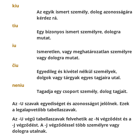
kiu
Az egyik ismert személy, dolog azonosságára
kérdez rá.
tiu
Egy bizonyos ismert személyre, dologra
mutat.
iu
Ismeretlen, vagy meghatározatlan személyre
vagy dologra mutat.
ĉiu
Egyedileg és kivétel nélkül személyek,
dolgok vagy tárgyak egyes tagjaira utal.
neniu
Tagadja egy csoport személy, dolog tagjait.
Az -U szavak egyediséget és azonosságot jelölnek. Ezek
a legalapvetőbb tabellaszavak.
Az -U végű tabellaszavak felvehetik az -N végződést és a
-J végződést. A -J végződéssel több személyre vagy
dologra utalnak.