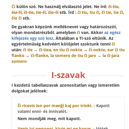
Ĉi
külön szó. Ne használj elválasztó jelet. Ne írd:
ĉi-tiu
,
tiu-ĉi
,
ĉi-tie
,
tie-ĉi
,
ĉio-ĉi
stb. Írd :
ĉi tiu
,
tiu ĉi
,
ĉi tie
,
tie ĉi
,
ĉio ĉi
stb.
De gyakran képzünk melléknevet vagy határozószót,
olyan mondatrészből, amelyben
ĉi
van. Akkor
az egész
kifejezés egy szó lesz
. Általában a TI-szó eltűnik. Az
egyértelműség kedvéért kötőjelet szoktunk tenni
ĉi
után:
ĉi tie
→
ĉi-tiea
,
en tiu ĉi nokto
→
ĉi-nokte
,
sur ĉi tiu
flanko
→
ĉi-flanke
,
la somero de tiu ĉi jaro
→
la ĉi-jara
somero
I-szavak
I kezdetű tabellaszavak azonosítatlan vagy ismeretlen
dolgokat jelölnek:
Ŝi ricevis
ion
por manĝi kaj por trinki.
- Kapott
valami enni- és innivalót.
Nem mondják meg, mit kapott.
Venis
iuj
personoj, kiujn mi ne konas.
- Jöttek