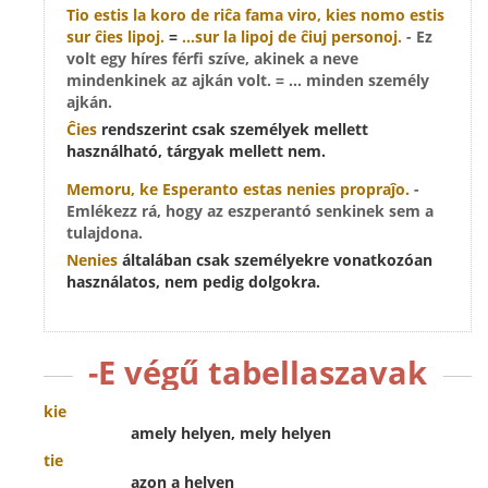
Tio estis la koro de riĉa fama viro, kies nomo estis
sur
ĉies
lipoj.
=
...sur la lipoj de ĉiuj personoj.
- Ez
volt egy híres férfi szíve, akinek a neve
mindenkinek az ajkán volt. = ... minden személy
ajkán.
Ĉies
rendszerint csak személyek mellett
használható, tárgyak mellett nem.
Memoru, ke Esperanto estas
nenies
propraĵo.
-
Emlékezz rá, hogy az eszperantó senkinek sem a
tulajdona.
Nenies
általában csak személyekre vonatkozóan
használatos, nem pedig dolgokra.
-E végű tabellaszavak
kie
amely helyen, mely helyen
tie
azon a helyen