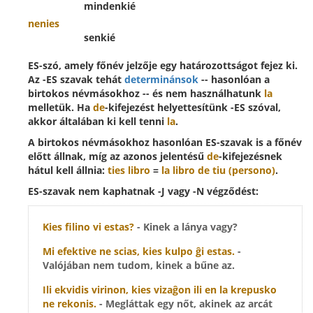
mindenkié
nenies
senkié
ES-szó, amely főnév jelzője egy határozottságot fejez ki.
Az -ES szavak tehát
determinánsok
-- hasonlóan a
birtokos névmásokhoz -- és nem használhatunk
la
melletük. Ha
de
-kifejezést helyettesítünk -ES szóval,
akkor általában ki kell tenni
la
.
A birtokos névmásokhoz hasonlóan ES-szavak is a főnév
előtt állnak, míg az azonos jelentésű
de
-kifejezésnek
hátul kell állnia:
ties libro
=
la libro de tiu (persono)
.
ES-szavak nem kaphatnak -J vagy -N végződést:
Kies
filino vi estas?
- Kinek a lánya vagy?
Mi efektive ne scias,
kies
kulpo ĝi estas.
-
Valójában nem tudom, kinek a bűne az.
Ili ekvidis virinon,
kies
vizaĝon ili en la krepusko
ne rekonis.
- Megláttak egy nőt, akinek az arcát