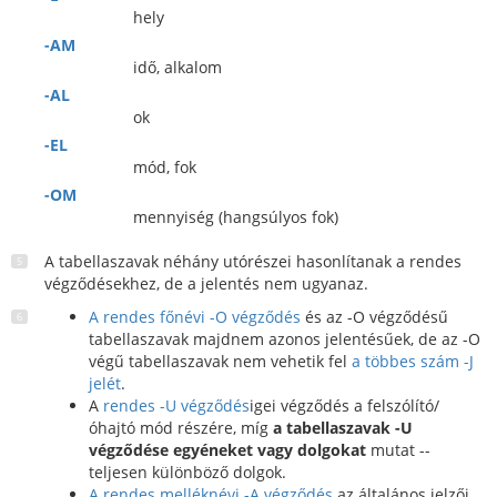
hely
-AM
idő, alkalom
-AL
ok
-EL
mód, fok
-OM
mennyiség (hangsúlyos fok)
A tabellaszavak néhány utórészei hasonlítanak a rendes
végződésekhez, de a jelentés nem ugyanaz.
A rendes főnévi -O végződés
és az -O végződésű
tabellaszavak majdnem azonos jelentésűek, de az -O
végű tabellaszavak nem vehetik fel
a többes szám -J
jelét
.
A
rendes -U végződés
igei végződés a felszólító/
óhajtó mód részére, míg
a tabellaszavak -U
végződése egyéneket vagy dolgokat
mutat --
teljesen különböző dolgok.
A rendes melléknévi -A végződés
az általános jelzői