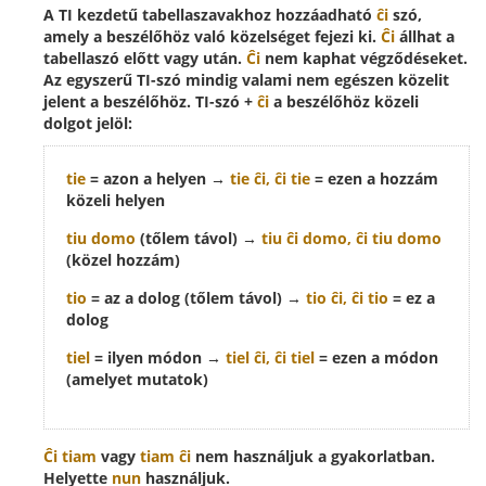
A TI kezdetű tabellaszavakhoz hozzáadható
ĉi
szó,
amely a beszélőhöz való közelséget fejezi ki.
Ĉi
állhat a
tabellaszó előtt vagy után.
Ĉi
nem kaphat végződéseket.
Az egyszerű TI-szó mindig valami nem egészen közelit
jelent a beszélőhöz. TI-szó +
ĉi
a beszélőhöz közeli
dolgot jelöl:
tie
= azon a helyen →
tie
ĉi
,
ĉi
tie
= ezen a hozzám
közeli helyen
tiu domo
(tőlem távol) →
tiu
ĉi
domo,
ĉi
tiu domo
(közel hozzám)
tio
= az a dolog (tőlem távol) →
tio
ĉi
,
ĉi
tio
= ez a
dolog
tiel
= ilyen módon →
tiel
ĉi
,
ĉi
tiel
= ezen a módon
(amelyet mutatok)
Ĉi tiam
vagy
tiam ĉi
nem használjuk a gyakorlatban.
Helyette
nun
használjuk.