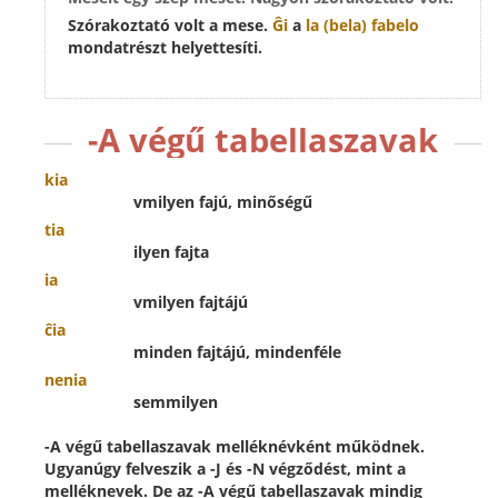
Szórakoztató volt a mese.
Ĝi
a
la
(bela) fabelo
mondatrészt helyettesíti.
-A végű tabellaszavak
kia
vmilyen fajú, minőségű
tia
ilyen fajta
ia
vmilyen fajtájú
ĉia
minden fajtájú, mindenféle
nenia
semmilyen
-A végű tabellaszavak melléknévként működnek.
Ugyanúgy felveszik a -J és -N végződést, mint a
melléknevek. De az -A végű tabellaszavak mindig