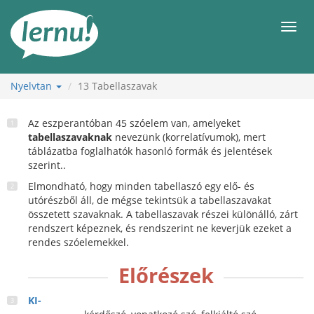
Tartalom
Men
Nyelvtan
13
Tabellaszavak
Az eszperantóban 45 szóelem van, amelyeket
tabellaszavaknak
nevezünk (korrelatívumok), mert
táblázatba foglalhatók hasonló formák és jelentések
szerint..
Elmondható, hogy minden tabellaszó egy elő- és
utórészből áll, de mégse tekintsük a tabellaszavakat
összetett szavaknak. A tabellaszavak részei különálló, zárt
rendszert képeznek, és rendszerint ne keverjük ezeket a
rendes szóelemekkel.
Előrészek
KI-