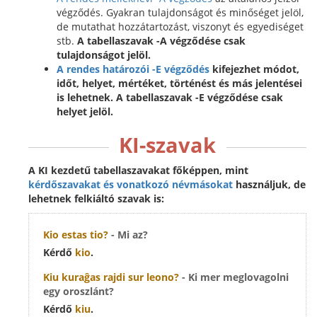
végződés. Gyakran tulajdonságot és minőséget jelöl,
de mutathat hozzátartozást, viszonyt és egyediséget
stb.
A tabellaszavak -A végződése csak
tulajdonságot jelöl.
A rendes határozói -E végződés
kifejezhet módot,
időt, helyet, mértéket, történést és más jelentései
is lehetnek. A
tabellaszavak -E végződése
csak
helyet jelöl.
KI-szavak
A KI kezdetű tabellaszavakat főképpen, mint
kérdőszavakat
és
vonatkozó névmásokat
használjuk, de
lehetnek
felkiáltó szavak
is:
Kio
estas tio?
- Mi az?
Kérdő
kio
.
Kiu
kuraĝas rajdi sur leono?
- Ki mer meglovagolni
egy oroszlánt?
Kérdő
kiu
.