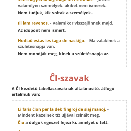
valamilyen személyek, akiket nem ismerek.
Nem tudjuk, kik voltak a személyek..
Ili
iam
revenos.
- Valamikor visszajönnek majd.
Az időpont nem ismert.
Hodiaŭ estas
ies
tago de naskiĝo.
- Ma valakinek a
születésnapja van.
Nem mondják meg, kinek a születésnapja az.
ĈI-szavak
A ĈI kezdetű tabellaszavaknak általánosító, átfogó
értelmük van:
Li faris
ĉion
per la dek fingroj de siaj manoj.
-
Mindent kezeinek tíz ujjával csinált meg.
Ĉio
a dolgok egészét fejezi ki, amelyet ő tett.