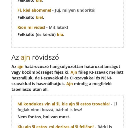
Felkiáltó
kia
.
Fi,
kiel
abomene!
- Juj, milyen undorító!
Felkiáltó
kiel
.
Kion
mi vidas!
- Mit látok!
Felkiáltó (és kérdő)
kiu
.
Az
ajn
rövidszó
Az
ajn
határozószó hangsúlyozottan határozatlanságot
vagy közömbösséget fejez ki.
Ajn
főleg KI-szavak mellett
használjuk, de I-szavakkal és ĈI-szavakkal és NENI-
szavakkal is használhatjuk.
Ajn
mindig a megfelelő
tabellaszó után áll.
Mi kondukos vin al ŝi,
kie ajn
ŝi estos trovebla!
- El
foglak vinni hozzá, bárhol is lesz!
Nem fontos, hol van most.
Kiu ajn
ŝi estos, mi deziras al ŝi feliĉon!
- Bárki is