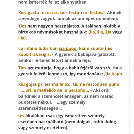
nem ismerték fel az alkonyatban.
Kies
gasto mi estas,
ties
feston mi festas.
- Akinek
a vendége vagyok, annak az ünnepét ünneplem.
Ties
nem nagyon használatos. Általában inkább a
birtokos névmásokat használjuk: (
lia
,
ŝia
,
ĝia
vagy
ilia
).
La infano ludis kun
sia pupo
, kiam subite
ties
kapo frakasiĝis.
- A gyerek a babájával játszott,
amikor hirtelen letört annak a feje.
Ties
azt mutatja, hogy a baba fejéről van szó. Ha a
gyerek fejéről lenne szó, így mondanánk:
ĝia kapo
.
Kiu ĝojas pri
ies
malfeliĉo, tiu ne restos sen puno.
=
...pri la malfeliĉo de iu persono...
- Aki örül
bárkinek a szerencsétlenségén, az nem marad
büntetés nélkül. = ...egy személy
szerencsétlenségén...
Ies
általában csak egy ismeretlen személy
esetében használható (nem dolgok, több dolog
vagy személy esetében).