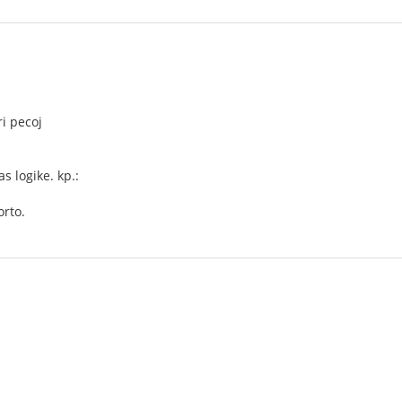
ri pecoj
s logike. kp.:
orto.